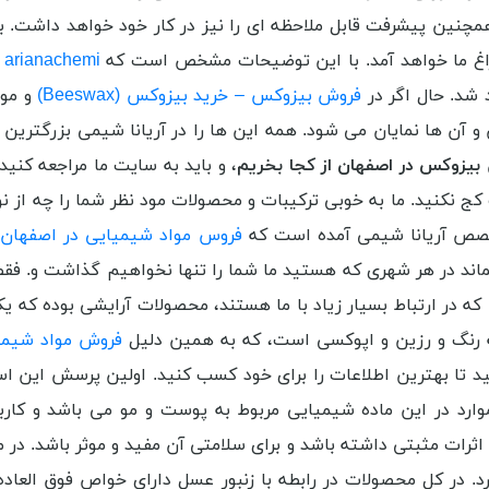
نین پیشرفت قابل ملاحظه ای را نیز در کار خود خواهد داشت. با ای
راغ ما خواهد آمد. با این توضیحات مشخص است که
arianachemi
و
 شد. حال اگر در
فروش بیزوکس – خرید بیزوکس (Beeswax)
و موا
 و آن ها نمایان می شود. همه این ها را در آریانا شیمی بزرگترین
بیزوکس در اصفهان از کجا بخریم
، و باید به سایت ما مراجعه کنید
ج نکنید. ما به خوبی ترکیبات و محصولات مود نظر شما را چه از ن
تخصص آریانا شیمی آمده است که
فروس مواد شیمیایی در اصفهان
ر
ماند در هر شهری که هستید ما شما را تنها نخواهیم گذاشت و. ف
 در ارتباط بسیار زیاد با ما هستند، محصولات آرایشی بوده که یک
ه رنگ و رزین و اپوکسی است، که به همین دلیل
فروش مواد شیمی
شید تا بهترین اطلاعات را برای خود کسب کنید. اولین پرسش این 
وارد در این ماده شیمیایی مربوط به پوست و مو می باشد و کارب
اثرات مثبتی داشته باشد و برای سلامتی آن مفید و موثر باشد. د
 در کل محصولات در رابطه با زنبور عسل دارای خواص فوق ‌العاد