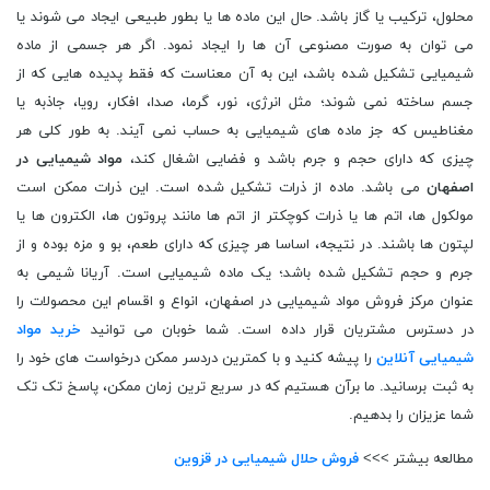
محلول، ترکیب یا گاز باشد. حال این ماده ها یا بطور طبیعی ایجاد می شوند یا
می توان به صورت مصنوعی آن ها را ایجاد نمود. اگر هر جسمی از ماده
شیمیایی تشکیل شده باشد، این به آن معناست که فقط پدیده هایی که از
جسم ساخته نمی شوند؛ مثل انرژی، نور، گرما، صدا، افکار، رویا، جاذبه یا
مغناطیس که جز ماده های شیمیایی به حساب نمی آیند. به طور کلی هر
چیزی که دارای حجم و جرم باشد و فضایی اشغال کند،
مواد شیمیایی در
اصفهان
می باشد. ماده از ذرات تشکیل شده است. این ذرات ممکن است
مولکول ها، اتم ها یا ذرات کوچکتر از اتم ها مانند پروتون ها، الکترون ها یا
لپتون ها باشند. در نتیجه، اساسا هر چیزی که دارای طعم، بو و مزه بوده و از
جرم و حجم تشکیل شده باشد؛ یک ماده شیمیایی است. آریانا شیمی به
عنوان مرکز فروش مواد شیمیایی در اصفهان، انواع و اقسام این محصولات را
در دسترس مشتریان قرار داده است. شما خوبان می توانید
خرید مواد
شیمیایی آنلاین
را پیشه کنید و با کمترین دردسر ممکن درخواست های خود را
به ثبت برسانید. ما برآن هستیم که در سریع ترین زمان ممکن، پاسخ تک تک
شما عزیزان را بدهیم.
مطالعه بیشتر >>>
فروش حلال شیمیایی در قزوین