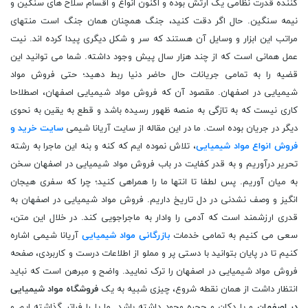
کننده قدرت نظامی یک ارتش بوده و اکنون انواع و اقسام سلاح های سنگین و
نیمه سنگین. حال اگر دقت کنید، جنگ همچنان همان جنگ است منتهای
مراتب این ابزار و وسایل آن هستند که سر و شکل دیگری پیدا کرده اند. نیت
عمل همانی است که از چند هزار سال پیش وجود داشته. شما می توانید این
قضیه را به تمامی جریانات حال حاضر دنیا ربط دهید؛ حتی فروش مواد
شیمیایی در اصفهان. مقصود آن که فروش مواد شیمیایی اصفهان، اصطلاحا
کاری نیست که به تازگی به منصه ظهور رسیده باشد و قطع به یقین به نحوی
دیگر در جریان بوده است. ما در این مقاله از سایت آریانا شیمی
سایت خرید و
فروش انواع مواد شیمیایی
، تلاش نموده ایم که کنه و بنه این ماجرا به رشته
تحریر درآوریم و به قدر کفایت در باب فروش مواد شیمیایی در اصفهان سخن
به میان آوریم. پس لطفا تا انتها ما را همراهی کنید؛ چرا که سفری هیجان
انگیز و وصف نشدنی در دل تاریخ داریم. فروش مواد شیمیایی در اصفهان به
قدری ارزشمند است که آدمی را وادار به ماجراجویی کند. در خلال این متن،
سعی می کنیم به تمامی خدمات
بازرگانی مواد شیمیایی
آریانا شیمی اشاره
کنیم تا در پایان بتوانید با دستی پر و مملو از اطلاعات درست و کاربردی، صفحه
فروش مواد شیمیایی در اصفهان را ترک نمایید. واضح و مبرهن است که نباید
انتظار داشت از همان نقطه شروع، چیزی شبیه به یک
فروشگاه مواد شیمیایی
در اصفهان
و یا دکان و حجره وجود داشته باشد. ما پا را فراتر گذاشته ایم و