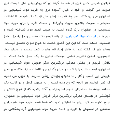
قوانین شیمی کمی قوی ‌تر شد به گونه ‌ای که پیش‌بینی‌ های درست ‌تری
صورت می ‌گرفت و افراد با خیال آسوده تری به
خرید مواد شیمیایی در
اصفهان
می پرداختند. هر چه قدر به زمان حال نزدیک تر شویم، اکتشافات
جدیدتر با سرعت بالاتری صورت پذیرفته و دست افراد را برای خرید مواد
شیمیایی در اصفهان بازتر کرده است. به سبب تعدد مواد شناخته شده و
موجود در
لیست مواد شیمیایی
، از ارائه توضیحات مفصل و جز به جز، عاجز
هستیم. مسلم است که این این قصور خدمت به هیچ عنوان تعمدی نیست.
همان طور که گفته شد، به خاطر ازدیاد نام های به ثبت رسیده در دنیای مواد
شیمیایی، امکان تشریح تمامی مباحث، تبدیل به یک محال شده است. ما
تلاش کردیم در بخش معرفی
بزرگترین مرکز فروش مواد شیمیایی در
اصفهان
، اهم مطالب را با شما در میان بگذاریم و ظلمات سایه افکنده بر سیر
تاریخی این کسب و کار را تا حدودی برایتان روشن سازیم. به خوبی می دانیم
که نمی توانیم هر آنچه که رخ داده است را به صورت کامل و در قالب یک
مقاله، عرضه به محضرتان کنیم اما بدایند و آگاه باشید که از هیچ تلاش و
کوششی در راستای معرفی بزرگترین مزکز فروش مواد شیمیایی در اصفهان،
دریغ نخواهیم کرد. برای ما تفاوتی ندارد که شما قصد
خرید مواد شیمیایی
صنعتی در اصفهان
را دارید یا قصد
خرید مواد شیمیایی آزمایشگاهی در