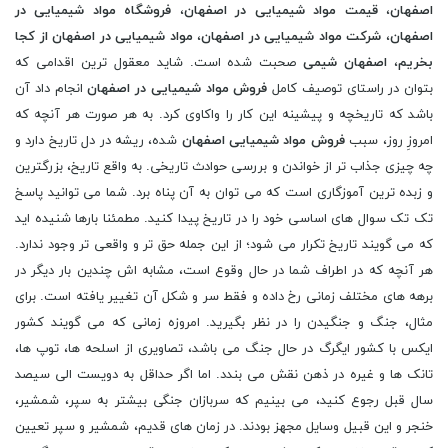
اصفهان
،
قیمت مواد شیمیایی در اصفهان
،
فروشگاه مواد شیمیایی در
اصفهان
،
شرکت مواد شیمیایی در اصفهان
،
مواد شیمیایی در اصفهان از کجا
بخریم
،
اصفهان شیمی
صحبت شده است. شاید معقول ترین اقدامی که
بتوان در راستای توصیف کامل
فروش مواد شیمیایی در اصفهان
انجام داد آن
باشد که تاریخچه و پیشینه این کار را واکاوی کرد. به هر صورت هر آنچه که
امروزِ روز، سبب
فروش مواد شیمیایی اصفهان
شده، ریشه در دل تاریخ دارد و
چه چیزی جذاب تر از خواندن و بررسی حوادث تاریخی. به واقع تاریخ، بزرگترین
و زبده ترین آموزگاری است که می توان به آن پناه برد. شما می توانید پاسخ
تک تک سوال های اساسی خود را در تاریخ پیدا کنید. مطمئنا بارها شنیده اید
که می گویند تاریخ تکرار می شود؛ از این جمله حق تر و واقعی تر وجود ندارد.
هر آنچه که در اطراف شما در حال وقوع است، مشابه‌ اش چندین بار دیگر در
برهه های مختلف زمانی رخ داده و فقط سر و شکل آن تغییر یافته است. برای
مثال، جنگ و جنگیدن را در نظر بگیرید. امروزه زمانی که می گویند کشور
ایکس با کشور ایگرگ در حال جنگ می باشد، تصاویری از اسلحه ها، توپ ها،
تانک ها و غیره در ذهن نقش می بندد. اما اگر حداقل به دویست الی سیصد
سال قبل رجوع کنید، می بینیم که سربازان جنگی بیشتر به سپر، شمشیر،
خنجر و این قبیل وسایل مجهز بودند. در زمان های قدیم، شمشیر و سپر تعیین