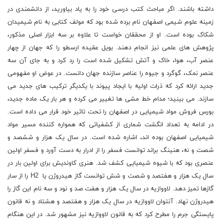
داشته باشند. اگر مباحث کتب درسی خود را به یاد بیاورید، از دانشمندی در
زمینه علوم شیمی اصفهان نام برده شده بود که مولف کتابی به نام شیمیدان
شکاک بوده است. او از محققان خواست تا علاوه بر سه ابزار اصلی مذکور،
پژوهش ‌های علمی نیز انجام دهند. بویل عقیده ارسطو را که جهان از چهار
عنصر آب، هوا، خاک و آتش تشکیل شده ‌است را رد کرد و به جای آن سه
عنصر نمک، گوگرد و جیوه را عناصر سازنده جهان دانست. در عوض او مفهومی
جدید ارائه کرد که ذرات اولیه با ایجاد پیوند با یکدیگر ترکیب ‌های جدید می
‌سازند. می بینید؛ مدام خط مشی ها تغییر می کرده و هر بار یک ماده جدید،
بورس فروش مواد شیمیایی در اصفهان را تحت تاثیر خود قرار می داده است.
در ادامه به تعداد انگشت شماری از کشفیاتی که همواره کننده مسیر مواد
شیمیایی اصفهان بوده اند، اشاره شده است. در سال یک هزار و ششصد و
شصت و نه، هنینگ براند توانست فسفر را از ادرار به دست آورد و فسفر اولین
عنصری بود که با شیوه شیمیایی کشف شد. هنری کاوندیش برای اولین بار در
سال یک هزار و هفتصد و شصت و شش توانست گاز هیدروژن یا H2 را از سار
گازها تمیز دهد. لاووازیه در سال یک هزار و هفت صد و نود و سه نام این گاز را
هیدروژن نهاد. آنتوان لاووازیه در سال یک هزار و هفتصد و هشتاد و نه قانون
پایستگی جرم را مطرح کرد که به قانون لاووازیه نیز مشهور شد. در این هنگام