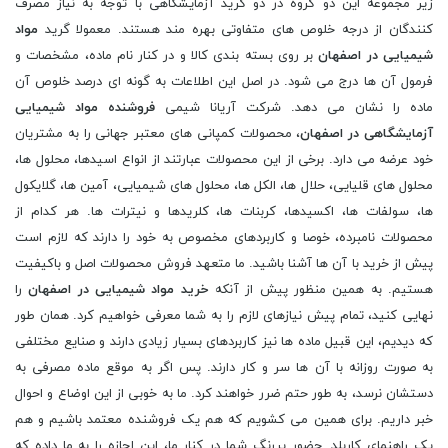
زیر مجموعه این دو گروه در دو گرید آزمایشگاهی با توجه به نیاز مصرف
کنندگان از درجه خلوص های متفاوتی بهره مند هستند. معمولا گرید
مواد
شیمیایی در اصفهان
بر روی بسته بندی کالا و در کنار نام ماده، مشخصات و
فرمول آن ها درج می شود. در اصل این اطلاعات به گونه ای درصد خلوص آن
ماده را نشان می دهد. شرکت آریانا شیمی
فروشنده مواد شیمیایی
آزمایشگاهی در اصفهان
، محصولات کمپانی های معتبر جهانی را به مشتریان
خود عرضه می دارد. برخی از این محصولات عبارتند از انواع اسیدها، محلول ها،
محلول های قلیایی، حلال ها، الکل ها، محلول های شیمیایی، آمین ها، گلایکول
ها، سولفات ها، اکسیدها، کربنات ها، کلریدها و نیترات ها. هر کدام از
محصولات نامبرده، خوصا و کاربردهای مخصوص به خود را دارند که لازم است
پیش از خرید با آن ها آشنا باشید. ما متعهد فروش محصولات اصل و باکیفیت
هستیم. به همین منظور پیش از آنکه
خرید مواد شیمیایی در اصفهان
را
نهایی کنید، تمام پیش نیازهای لازم را به شما معرفی خواهیم کرد. همان طور
که دیدیم، این قبیل ماده ها نیز کاربردهای بسیار زیادی دارند و صنایع مختلفی
به صورت روزانه با آن ها سر و کار دارند. پس اگر به موقع ماده مصرفی به
دستشان نرسد، به طور حتم ضرر خواهند کرد. ما به خوبی از این اوضاع و احوال
خبر داریم. برای همین می کشویم که هم یک فروشنده معتمد باشیم و هم
یک راهنمای کاربلد. حضور پررنگ شما در کنار ما، این اجازه را به ما داده که