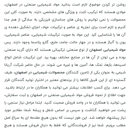
روشن تر کردن موضوع لازم است بدانید مواد شیمیایی صنعتی در اصفهان،
موادی هستند که ترکیب ثابت و ویژگی های مشخصی دارند. به صورت کلی این
محصولات را نمی توانیم با روش های جداسازی فیزیکی به سادگی از هم جدا
کنیم و لازم است برای تجزیه ی عناصر و ترکیبات مواد، اجزای تشکیل دهنده ی
آن ها را شناسایی کرد. این مواد به صورت ترکیبات شیمیایی، عناصر شیمیایی،
یون یا آلیاژ هستند و در جهار حالت جامد، مایع، گازو پلاسما وجود دارند. پس
مواد شیمیایی اصفهان
از نوع صنعتی ترکیباتی هستند که دارای گرید صنعتی
بوده و می توان از آن ها در صنایع مختلف بهره برد. این ترکیبات شامل انواع
اسیدها، بازها، نمک ها، آمین ها و غیره می شوند. در حال حاضر شرکت آریانا
شیمی به عنوان یکی از تامین کنندگان
محصولات شیمیایی در اصفهان
، طیف
گسترده ای از این قبیل کالاها را از برندهای معتبر در اختیار تولید گنندگان قرار
می دهد. برای کسب اطلاعات بیشتر می توانید با همکاران ما در ارتباط باشید.
جهت اطلاع از نحوه فروش مواد شیمیایی صنعتی در اصفهان و ثبت سفارش،
می توانید با همکاران ما در واحد فروش صحبت کنید. ابتدا مراحل نیاز سنجی را
پشت سر خواهید گذاشت و سپس بر اساس شغل و پیشه شما، مقادیر مورد
نیاز پیشنهاد خواهد شد. این طور نیست که بدون هیچ مقدمه ای به سراغ اصل
مطلب برویم. شما نیز از فروشندگانی که فقط به دنبال فروش هستند و هیچ