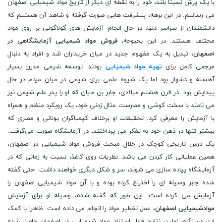
با یک پرش نسبتا بلند، خود را به نقطه ای دیگر از تاریخ مواد شیمیایی اصفهان
می رسانیم. در این برهه، پیشرفت هایی صورت گرفته و شاهد آن هستیم که
دانشمندان از سراسر دنیا، در حال انجام آزمایش های گوناگونی بر روی مواد
مختلف هستند. در این بحبوحه،
فروش مواد شیمیایی آزمایشگاهی در
اصفهان
، تبدیل به یک مفهوم جدید در میان خریداران شد و افراد به دنبال
مرجعی کامل برای
تهیه مواد شیمیایی
بودند. توسعه شیمی مدرن بسیار
آهسته و دشوار بود اما یک شیوه علمی برای شیمی در میان مردم در حال
پیدایش بود. در قرن هشتم میلادی، جابر بن حیان که او را پدر علم شیمی نیز
می ‌نامند با سخت کوشی و ممارست مثال زدنی خود، یک رویکرد منظم و همراه
با آزمایش را معرفی کرد. تحقیقات او برخلاف کیمیاگران یونانی و مصری که
بیشتر تنها در ذهن خود به تفکر می ‌پرداختند، در آزمایشگاه صورت می‌گرفت.
یک درس تاریخی کوچک در خلال مبحث فروش مواد شیمیایی در اصفهان،
همین عملیاتی کار کردن می باشد. نظریات روی کاغذ، نسبت به زمانی که در
آزمایشگاه پیاده سازی می شوند، سر و شکل دیگری خواهند داشت. حتی گفته
شده جابر وسیله ای را اختراع کرده بوده و با آن مواد شیمیایی اصفهان را
آزمایش می کرده است. این طور که گفته شده، وسیله او برای آزمایش
موادشیمیایی اصفهان
، عمل تقطیر مواد را انجام می داده است. ظاهرا با کمک
این دستگاه، اولین نتایج قابل استناد مواد شیمیایی در اصفهان حاصل شده