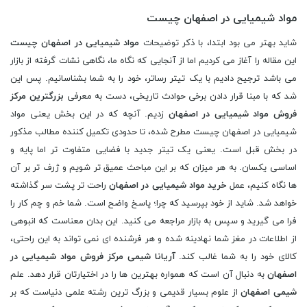
مواد شیمیایی در اصفهان چیست
شاید بهتر می بود ابتدا، با ذکر توضیحات
مواد شیمیایی در اصفهان چیست
این مقاله را آغاز می کردیم اما از آنجایی که نگاه ما، نگاهی نشات گرفته از بازار
می باشد ترجیح دادیم با یک تیتر رساتر، خود را به شما بشناسانیم. پس این
شد که با مبنا قرار دادن برخی حوادث تاریخی، دست به معرفی
بزرگترین مرکز
فروش مواد شیمیایی در اصفهان
زدیم. آنچه که در این بخش یعنی مواد
شیمیایی در اصفهان چیست مطرح شده، تا حدودی تکمیل کننده مطالب مذکور
در بخش قبل است. یعنی یک تیتر جدید با فضایی متفاوت تر اما پایه و
اساسی یکسان. به هر میزان که بر این مباحث عمیق تر شویم و ژرف تر بر آن
ها نگاه کنیم، عمل
خرید مواد شیمیایی در اصفهان
راحت تر پشت سر گذاشته
خواهد شد. شاید از خود بپرسید که چرا؛ پاسخ واضح است. شما خم و چم کار را
فرا می گیرید و سپس به بازار مراجعه می کنید. این بدان معناست که انبوهی
از اطلاعات در مغز شما نهادینه شده و هر فرشنده ای نمی تواند به این راحتی،
کالای خود را به شما غالب کند.
آریانا شیمی مرکز فروش مواد شیمیایی در
اصفهان
به دنبال آن است که همواره بهترین ها را در اختیارتان قرار دهد. علم
شيمی اصفهان
از علوم بسيار قديمی و بزرگ ‌ترين رشته علمی دنياست كه بر