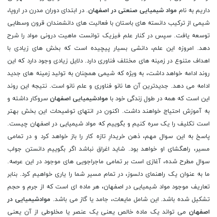
داریم به نام
مواد شیمیایی صنعتی در اصفهان
. در ابتدای دوران مدرن در اروپا،
شیمی ‌از ترکیب دانسته‌ های باستان با فعالیت ‌های دانشمندان قرون وسطایی
توسعه یافت. سپس در کنار علم فیزیک توانست ماهیت درونی مواد را شرح
دهد. امروزه این علم، ‌دانشی بسیار پیچیده ‌است که بخش‌ های زیادی با
اهداف متنوع در زمینه‌ های مختلف فناوری دارد. دلایل زیادی وجود دارد که این
روند ادامه خواهد داشت، به ویژه که شیمی ‌همچنان به تولید زمینه‌ های جدید
ادامه می ‌دهد. جدیدترین آن ‌ها نانو فناوری و علم نانو است. نتيجه اين روند
اين است که همه در طول زندگی خود با
موادشیمیایی اصفهان
سروكار داشته و
به آموزش احتياج خواهند داشت. اکنون در انتهای توضیحات این بخش بهتر
است تکلیف را یک سره کنیم و بگوییم که مواد شیمیایی در اصفهان چیست.
پاسخ به این سوال مهم، ذهن خریدارِ تازه کار را باز خواهد کرد و در تمامی
مسیر، راهگشای او خواهد بود. شاید اغراق نباشد اگر بگوییم دانستن جواب
سوال مطرح شده، آغازی است بر تمامی ماجراجویی های موجود در این عرصه.
ما به عنوان یک راهنمای دلسوز، در تمام مسیر شما را یاری خواهیم کرد. بنابر
تعاریف موجود مواد شیمیایی در اصفهان، هر ماده ای است که از جرم و حجم
تشکیل شده باشد. این شامل مایعات، جامد یا گاز می باشد.
موادشیمیایی در
اصفهان
می تواند یک ماده خالص یعنی یک عنصر یا مخلوطی از آن یعنی