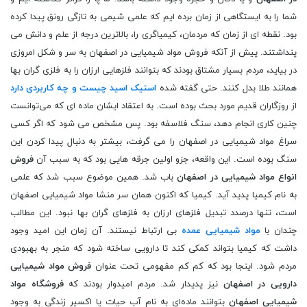
شما را به ایستگاهی از زمان برده ایم که علمی شیمی به تازگی رونق پیدا کرده
بود. نقطه ای از زمان که مردمان، کیمیاگری را، بالاترین درجه از علم و دانش می
پنداشتند. پیش از آنکه فروش مواد شیمیایی در اصفهان به سر و شکل امروزی
در بیاید، مردم بسیار مشتاق بودند که بتوانند فلزهایی ارزان را به فلزی گران بها
همانند طلا بدل کنند. حتی گفته شده
استیک اسید چیست و چه کاربردی دارد
از روزگاران قدیم مورد بحث بوده است. به اعتقاد ایشان ماده‌ ای که می‌توانست
چنین کاری انجام دهد، سنگ فلاسفه بود. پس مشخص می شود که اگر کسی
سراغ مواد شیمیایی در اصفهان را می گرفت، بیشتر به دنبال پیدا کردن این
سنگ بوده است. این واقعه، جزو اولین جرقه هایی بود که به سبب آن
فروش
انواع مواد شیمیایی در اصفهان
باب شد. همین موضوع سبب شد که علمی
به نام کیمیا پدید آید. کیمیا که اکنون همان سر منشا مواد شیمیایی اصفهان
است، تنها درصدد تبدیل فلزهای ارزان به فلزهای گران بها نبود. این مطالب
چندان با
مواد شیمیایی عمده
بی ارتباط نیستند. آن زمان این امید وجود
داشت که کیمیا بتواند کمکی کند تا دارویی ساخته شود که منجر به بهبودی
مردم شود. اینجا بود که کم کم مفهومی تحت عنوان
فروش مواد شیمیایی
دارویی در اصفهان
نیز پدیدار شد. مردم امیدوار بودند که
فروشگاه مواد
شیمیایی اصفهان
بتوانند ماده‌ای به نام آب حیات یا اکسیر زندگی به وجود