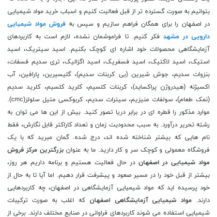
بتوانیم به صورت گسترده تر از قبل فعالیت کنیم و اسباب خرید مواد شیمیایی
در اصفهان را برای همگان فراهم سازیم و سپس به
فروش مواد شیمیایی
دارویی در مشهد
فکر کنیم. تا فراموشمان نشده، لازم است به کاربردهای
آزمایشگاهی محصولات خود اشاره ای کوچک بکنیم. اسید سیتریک، اسید
استیک، اسید لاکتیک، اسید فسفریک، اسید اگزالیک، تری سدیم فسفات،
بنزوات سدیم، جوش شیرین (بی کربنات سدیم)، گلیسیرین، پارافین، آب
اکسیژنه (هیدروژن پراکساید)، کربنات کلسیم، کلرید کلسیم، کلرید سدیم
(نمک طعام)، سولفات منیزیم، سیترات سدیم، کربوکسی متیل سلولز(cmc).
موارد مذکور را قطره ای در برابر دریا تصور کنید. بیش از این ها می توان به
رشته تحریر درآورد. به سبب محدودیت زمان و تعداد کاراکتر قابل نگارش، فقط
نام هایی که بیشتر شناخته شده اند، درج شده. گمان مبرید که با یک
فروشگاه معمولی و کوچک سر و کار دارید. ما به عنوان
بزرگترین مرکز فروش
مواد شیمیایی در اصفهان
در حال فعالیت هستیم و برنامه داریم هر روز،
بیشتر از قبل خود را در مسیر صعود و پیشرفت قرار دهیم. اما آیا تا به حال از
خود پرسیده اید که مواد شیمیایی آزمایشگاهی در اصفهان، چه کاربردهایی
دارند.
مواد شیمیایی آزمایشگاهی اصفهان
که اغلب به صورت ترکیبات
شیمیایی استفاده می شوند کاربردهای فراوانی در صنایع مختلف دارند. برخی از