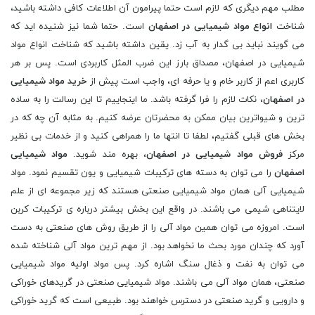
مطلب مهم دیگری که لازم است حتما پیرامون آن اطلاعات کافی داشته باشید،
شناخت
انواع مواد شیمیایی در اصفهان
است. حتما شما نیز شنیده اید که
می گویند نباید بی گدار به آب زد. یقین داشته باشید که شناخت انواع مواد
شیمیایی در اصفهان، مصداق بارز این ضرب المثل کاربردی است. پس بر هر
کاربری اعم از کاربر خام و یا حرفه ای، واجب است پیش از
خرید مواد شیمیایی
در اصفهان
، نکات لازم را فرا گرفته باشد. ما اینجاییم تا این رسالت را به ساده
ترین و شیواترین بیان ممکن به محضرتان عرضه کنیم. به مثابه آن چه که در
بخش های قبلی گفتیم، لطفا تا انتها ما را همراهی کنید و از خدمات بی نظیر
مرکز
فروش مواد شیمیایی در اصفهان
، بهره مند شوید.
مواد شیمیایی
اصفهان
را می توان به دسته های ترکیبات شیمیایی و یون تقسیم نمود. مواد
شیمیایی آلی همان مواد شیمیایی صنعتی هستند که زیر مجموعه ای از علم
لایتناهی شیمی می باشند. در واقع این بخش بیشتر درباره ی ترکیبات کربن
است. امروزه می توان همین مواد آلی را از طریق روش های صنعتی به دست
آورد که چندان مورد بحث ما نخواهد بود. از مهم ترین مواد آلی شناخته شده
می توان به نفت و ذغال سنگ اشاره کرد. پس مواد اولیه مواد شیمیایی
صنعتی، همان مواد آلی می باشند. مواد شیمیایی صنعتی در گریدهای خوراکی
و دارویی و گرید صنعتی در دسترس خواهند بود. طبیعی است که گرید خوراکی