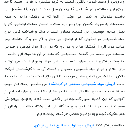
و دارویی از درصد خلوص بالاتری نسبت به گرید صنعتی بر خوردار است. تا حد
زیادی این جملات، برای اشخاصی که چندین سال است در این حرفه مشغول می
باشند، مقدماتی به شمار می روند. از آنجا که ما وظیفه داریم به همه
موضوعات به صورت یکسان بپردازیم لازم است با همین جملات ابتدایی، کار را
پیش ببریم. فهمیدن این کلمات، مساوی است با درک و شناخت کامل انواع
مواد شیمیایی در اصفهان که از ابتدای این تیتر با آن سر و کار داشته ایم.
عبارت مواد آلی از گذشته ها برای مواردی که در آن از مواد گیاهی و حیوانی
استفاده می شده، می گفتند. محصولاتی که ماده ی آن ها مواد آلی باشد، از
مقاومت بیشتری در برابر حرارت نسبت به باقی مواد برخوردار است. می توانید
برای اطلاع از انواع مواد شیمیایی اصفهان و قیمت آن ها با کارشناسان شرکت
دانش آریانا شیمی تماس حاصل فرمایید. تا تنور داغ است، بد نیست بدانید که
مرجع
فروش مواد شیمیایی صنعتی در کرمانشاه
می باشیم. رخداد این مهم،
دقیقا به سبب همین اطلاعاتی است که در اختیار مشتریانمان قرار داده ایم. از
آنجایی که این قضیه بسیار گسترده تر از نکاتی است که تا به اینجا پیرامونش
صحبت کردیم، در دسته بندی های جداگانه ای، این رشته مطالب را برایتان از
هم تفکیک کرده و به توضیح مفصل هر کدام پرداخته ایم.
مطالعه بیشتر >>>
فروش مواد اولیه صنایع غذایی در کرج