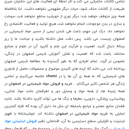
تمامی كائنات حكمرانی می كند و اگر لحظه ‌ای فعاليت ‌های اين حكمران جبری
طبيعت از كائنات حذف شود، حيات ديگر مفهومی نخواهد داشت. لذا بلافاصله
همه چيز متوقف خواهد شد؛ ديگر نوری از خورشيد ساطع نخواهد شد، سوخت
و سازی در بدن موجودات انجام نخواهد شد، هيچ توليد و فعاليت اقتصادی رخ
نخواهد داد. درک این مهم، باعث طی شدن نیمی از مسیر مواد شیمیایی در
اصفهان چیست می باشد. پس دقت عمل داشته باشید و مباحث ما را ریز
بینانه دنبال کنید. اهميت و فرآيند اين علم و كاربرد آن در علوم و صنايع
مختلف باعث شد كه اهميت و نقش آموزش شيمی اصفهان در زندگی،
ملموس ‌تر گردد. تمام افرادی که به طور گسترده به مطالعه شیمی اصفهان
‌پرداخته ‌اند، می ‌دانند که ایده ‌های کلیدی موضوع و محصولات حاصل از فناوری
‌های شیمیایی که ما همه ‌ی آن‌ ها را در
chemi
‌خلاصه می‌کنیم بر تمامی
‌زندگی هر شخص تاثیر می‌گذارد .
خرید و فروش مواد شيميایی در اصفهان
در
همه زمينه‌ ها، از همه مواد و وسايل دور و اطرافمان مانند مواد غذايی،
پوشيدنی، پزشكی، دارويی، عطرها و رنگ ها می ‌تواند كاربرد داشته باشد. شاید
فقدان منابع معتبر و مراجع باسابقه ای مثل ما، دلیل آن بوده که افراد کمترین
تمایلی به
خرید مواد شیمیایی در اصفهان
داشته اند. خوشبختانه با ظهور
اینترنت و افزایش سطح دسترسی به آن، اقداماتی نظیر
فروش اینترنتی مواد
شیمیایی
، کمک حال مجموعه هایی مثل ما شد. مجموعه هایی که
فروش مواد