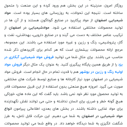
روزگار امروز، مدرنیته در این بخش هم ورود کرده و این صنعت را متحول
ساخته است. نتیجه این تحولات، به روزرسانی های بسیار بوده است.
مواد
شیمیایی اصفهان
از مواد پرکاربرد در صنایع گوناگون هستند و از آن ها در
تولید محصولات مختلفی استفاده می شود.
موادشیمیایی در اصفهان
از
ترکیب عناصر مختلف به دست می آیند و در صنایع دارویی، بهداشتی، نفت و
گاز، پتروشیمی، رنگ و رزین و غیره مورد استفاده می باشند. این مجموعه،
مرجع ارائه محصولات بیشماری است که هر کدام برای کاربردهای ذکر شده
مناسب می باشند. برای مثال شما می توانید
فروش مواد شیمیایی آبکاری در
یزد
را از طریق همین پایگاه پیگیری کنید. به عنوان یک مثال دیگر
فروش مواد
اولیه رنگ و رزین در بوشهر
هم با قدرت تمام در حال انجام است. فروش مواد
شیمیایی در اصفهان مورد نیاز کارخانه ها و صنایع توسط شرکت های مختلفی
صورت می گیرد. امروزه هیچ صنعتی بدون استفاده از این قبیل محصولات قادر
به تولید محصول مورد نظر خود نمی باشد. باید گفت که این ماده های، خوراکی
هیچ گونه خطر و ضرری برای انسان نداشته و حتی می توانند نقش نگهدارنده
برای مواد غذایی داشته باشند. در بخش های بعدی، اطلاعاتی پیرامون
انواع
مواد شیمیایی در اصفهان
به شما می دهیم. این حرکت قابل تامل، به طرز
شگفت انگیزی به شما دیدگاه خواهد داد. در واقع شما می توانید محصولات