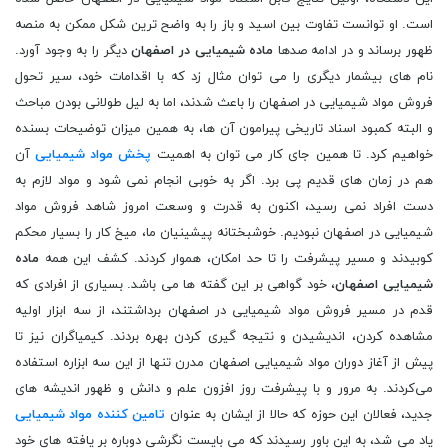
است. او توانست تفاوت بین اسید و باز را به واضح ترین شکل ممکن به منصه
ظهور برساند و در ادامه صدها
ماده شیمیایی در اصفهان
دیگر را به وجود آورد.
نام های بیشمار دیگری را می توان مثال زد که با اقدامات خود، سیر تحول
فروش مواد شیمیایی در اصفهان را باعث شدند، اما به لیل طولانی بودن مباحث
و البته کمبود اسناد تاریخی پیرامون آن ها، به همین میزان توضیحات بسنده
خواهیم کرد. تا همین جای کار می توان به اهمیت
پخش مواد شیمیایی
آن
هم در زمان های قدیم پی برد. اگر به خوبی انجام نمی شود و مواد لازم به
دست افراد نمی رسید، اکنون به قدرت و وسعت امروز شاهد فروش مواد
شیمیایی در اصفهان نبودیم. خوشبختانه پیشینیان ما، میخ کار را بسیار محکم
کوبیدند و مسیر پیشرفت را تا حد امکان، هموار کردند. کشف این همه
ماده
شیمیایی اصفهان
، خود گواهی بر این گفته ها می باشد. بسیاری از افرادی که
قدم در مسیر فروش مواد شیمیایی در اصفهان برداشتند، از سه ابزار اولیه
مشاهده کردن، اندیشیدن و نتیجه گیری کردن بهره بردند. کیمیاگران نیز تا
پیش از آغاز دوران مواد شیمیایی اصفهان مدرن تنها از این سه ابزاره استفاده
می‌کردند. به مرور و با پیشرفت روز افزون علم و دانش و ظهور اندیشه های
جدید، فعالان این حوزه که حالا از ایشان به عنوان
تامین کننده مواد شیمیایی
یاد می شد، به این باور رسیدند که می بایست نگرشی دوباره بر یافته های خود