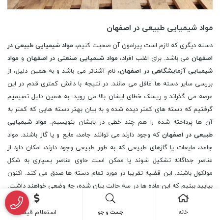
مواد شیمیایی طبیعی در اصفهان
دسته دیگری که لازم است پیرامون آن صحبت کنیم،
مواد شیمیایی طبیعی در
اصفهان
می باشد. برای اغلب افراد،
مواد شیمیایی صنعتی در اصفهان
و
مواد
شیمیایی آزمایشگاهی در اصفهان
، نام آشناتر می باشد و به همین دلیل، از
بررسی سایر دسته ها غافل می مانند. در نتیجه با دانش کمتری قدم در این
عرصه می گذراند و ریسک خطای ایشان بالا می روید.
به همین دلیل تصیمیم
گرفتیم که دسته های کمتر دیده شده و به بیان بهتر دسته هایی که کمتر به
آن ها پرداخته شده را هم چند خطی در بابشان بنویسیم.
مواد شیمیایی
طبیعی در اصفهان
که وجود دارند می توانند جامد، مایع و یا گاز باشند. مواد
جامد، مایعات یا گازهای طبیعی که به طور طبیعی وجود دارند، امکان دارد از
عناصر جداگانه تشکیل شوند یا ممکن است حاوی عناصر بسیاری به شکل
مولکول باشند. این قضیه تقریبا در مورد تمام دسته ها صدق می کند. اکنون
بیایید ببنیم که این ماده ها در سه حالت بیان شده، چه وضعی خواهند داشت.
نخست دسته جامدات را به بحث می گذاریم. هر ماده جامد که در جهان
طبیعی یافت می شود از
مواد شیمیایی در اصفهان
تشکیل شده است. الیاف
خانه
جست و جو
استعلام قیمت