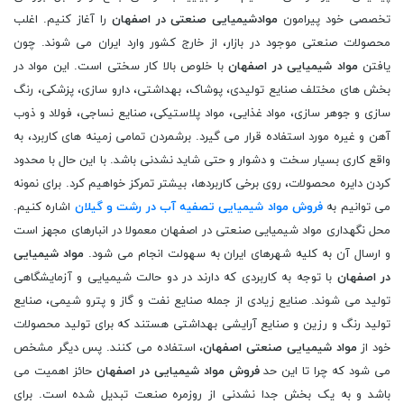
تخصصی خود پیرامون
موادشیمیایی صنعتی در اصفهان
را آغاز کنیم. اغلب
محصولات صنعتی موجود در بازار، از خارج کشور وارد ایران می شوند. چون
یافتن
مواد شیمیایی در اصفهان
با خلوص بالا کار سختی است. این مواد در
بخش های مختلف صنایع تولیدی، پوشاک، بهداشتی، دارو سازی، پزشکی، رنگ
سازی و جوهر سازی، مواد غذایی، مواد پلاستیکی، صنایع نساجی، فولاد و ذوب
آهن و غیره مورد استفاده قرار می گیرد. برشمردن تمامی زمینه های کاربرد، به
واقع کاری بسیار سخت و دشوار و حتی شاید نشدنی باشد. با این حال با محدود
کردن دایره محصولات، روی برخی کاربردها، بیشتر تمرکز خواهیم کرد. برای نمونه
می توانیم به
فروش مواد شیمیایی تصفیه آب در رشت و گیلان
اشاره کنیم.
محل نگهداری مواد شیمیایی صنعتی در اصفهان معمولا در انبارهای مجهز است
و ارسال آن به کلیه شهرهای ایران به سهولت انجام می شود.
مواد شیمیایی
در اصفهان
با توجه به کاربردی که دارند در دو حالت شیمیایی و آزمایشگاهی
تولید می شوند. صنایع زیادی از جمله صنایع نفت و گاز و پترو شیمی، صنایع
تولید رنگ و رزین و صنایع آرایشی بهداشتی هستند که برای تولید محصولات
خود از
مواد شیمیایی صنعتی اصفهان
، استفاده می کنند. پس دیگر مشخص
می شود که چرا تا این حد
فروش مواد شیمیایی در اصفهان
حائز اهمیت می
باشد و به یک بخش جدا نشدنی از روزمره صنعت تبدیل شده است. برای