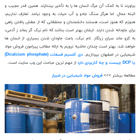
بیاورند تا به کمک آن مرگ انسان ‌ها را به تأخیر بیندازند. همین قدر عجیب و
البته محال. اما هرگز سنگ جادو و آب حیات به وجود نیامد. تعارف نداریم،
هنوزم که هنوز است، هستند دانشمندان و محققانی که از عطش یافتن راهی
برای جاودانه شدن دارند. ایشان بهتر است بدانند که نام نیک گر بماند ز آدمی،
به کزو ماند سرای زرنگار. نام نیک، باعث جاودان شدن بسیاری از انسان ها
خواهد شد. بهتر است چندان حاشیه نرویم به ارائه مطالب پیرامون فروش مواد
شیمیایی در اصفهان بپردازیم.
دی کلسیم فسفات (Dicalcium phosphate)
یا DCP چیست و چه کاربردی دارد
از مهم ترین مباحث این وب سایت است.
مطالعه بیشتر >>>
فروش مواد شیمیایی در شیراز