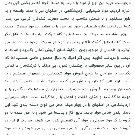
درخواست خرید این نوع از مواد را دارند. به مثابه آنچه که در بخش قبل بدان
اشاره کردیم، مواد شیمیایی آزمایشگاهی در اصفهان نیز با حذف واسطه و به
طور مستقیم و با قیمتی مناسب به دست مصرف کنندگان گرامی می رسد.
شما می توانید ماده شیمیایی مورد نظر خود را در مقادیر موجود سفارش دهید
و برای مشاهده محصولات به صفحه فروشگاه شرکت مراجعه نمایید. قابل ذکر
است که به دلیل کثرت اقلام بعضی از مواد در سایت موجود نیست اما می
توانید با اطمینان از موجود بودن با کارشناسان فروش تماس بگیرید و استعلام
قیمت را دریافت نمایید. پس اگر احیانا به دنبال محصول خاصی هستید اما نام
آن در بین سایر محصولات به چشمتان نخورد، بی درنگ با کارشناسان ما تماس
بگیرید. به هر حال ما مرجع
فروش مواد شیمیایی در اصفهان
هستیم و به
سبب ارتباطاتی که داریم، تلاش می کنیم سفارش شما را تامین کرده و به
دستتان برسانیم. فروش مواد شیمیایی اصفهان بار مسئولیت سنگینی را بر
عهده ما گذاشته و امکان غفلت و اهمال را از ما گرفته است. مواد شیمیایی
آزمایشگاهی در اصفهان را در چهار طبقه مجزا می توان دسته بندی کرد. این
دسته بندی شامل مواد جامد، مایع، گاز و پلاسما می شود و به طور عمده به دو
گروه بزرگ مواد معدنی و مواد آلی تقسیم بندی می شوند. هر یک از این دو
گروه در دو مبحث شیمی آلی و شیمی معدنی بررسی می شوند و تمام مواد