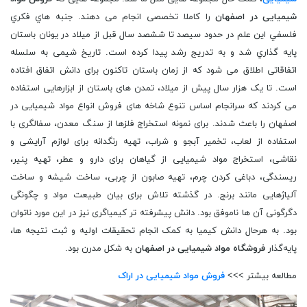
شیمیایی در اصفهان
را کاملا تخصصی انجام می دهند. جنبه ‌هاي فكري
فلسفي این علم در حدود سیصد تا ششصد سال قبل از ميلاد در يونان باستان
پايه‌ گذاري شد و به تدريج رشد پيدا كرده است. تاریخ شیمی ‌به سلسله
اتفاقاتی اطلاق می ‌شود که از زمان باستان تاکنون برای دانش اتفاق افتاده
‌است. تا یک هزار سال پیش از میلاد، تمدن ‌های باستان از ابزارهایی استفاده
می‌ کردند که سرانجام اساس تنوع شاخه ‌های فروش انواع مواد شیمیایی در
اصفهان را باعث‌ شدند. برای نمونه استخراج فلزها از سنگ معدن، سفالگری با
استفاده از لعاب، تخمیر آبجو و شراب، تهیه رنگدانه برای لوازم آرایشی و
نقاشی، استخراج مواد شیمیایی از گیاهان برای دارو و عطر، تهیه پنیر،
ریسندگی، دباغی کردن چرم، تهیه صابون از چربی، ساخت شیشه و ساخت
آلیاژهایی مانند برنج. در گذشته تلاش برای بیان طبیعت مواد و چگونگی
دگرگونی آن ‌ها ناموفق بود. دانش پیشرفته ‌تر کیمیاگری نیز در این مورد ناتوان
بود. به هرحال دانش کیمیا به کمک انجام تحقیقات اولیه و ثبت نتیجه ‌ها،
پایه‌گذار
فروشگاه مواد شیمیایی در اصفهان
به شکل ‌مدرن بود.
مطالعه بیشتر >>>
فروش مواد شیمیایی در اراک