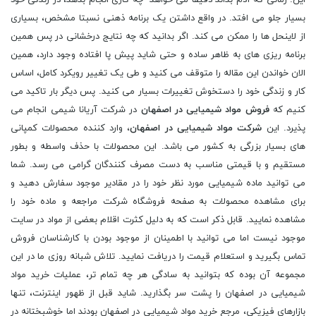
این. زمانی که آدم بداند دقیقا می خواهد چه کاری انجام بدهد، در زندگی خود
بسیار جلو می افتد. در واقع داشتن یک برنامه ذهنی نسبتا مشخص، بسیاری
از لاینحل ها را ممکن می کند. اگر بدانید که چه نتایج درخشانی در پس همین
برنامه ریزی های به ظاهر ساده و حتی شاید پیش پا افتاده وجود دارد، همین
الان خواندن این مقاله را متوقف می کنید و طی یک تغییر رویکرد کامل، اساس
کار و زندگی خود را دستخوش تغییرات بسیار می کنید. پس دیگر بار تاکید می
کنیم که
فروش مواد شیمیایی در اصفهان
در شرکت آریانا شیمی انجام می
پذیرد. این
شرکت مواد شیمیایی در اصفهان
، وارد کننده محصولات کمپانی
های بسیار بزرگی به کشور می باشد. این محصولات با حذف واسطه و بطور
مستقیم و با قیمتی مناسب به دست مصرف کنندگان گرامی می رسد. شما
می توانید ماده شیمیایی مورد نظر خود را در مقادیر موجود سفارش دهید و
برای مشاهده محصولات به صفحه فروشگاه شرکت مراجعه و ماده خود را
مشاهده نمایید. قابل ذکر است که به دلیل کثرت اقلام بعضی از مواد در سایت
موجود نیست اما می توانید با اطمینان از موجود بودن با کارشناسان فروش
تماس بگیرید و استعلام قیمت را دریافت نمایید. تلاش شبانه روزی ما در این
مجموعه آن بوده که بتوانید به سادگی هر چه تمام تر، عملیات خرید مواد
شیمیایی در اصفهان را پشت سر بگذارید. شاید قبل از ظهور اینترنت، تنها
بازارهای فیزیکی، مرجع خرید مواد شیمیایی در اصفهان بودند اما خوشبختانه در