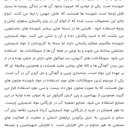
شوینده است. یکی از موادی که ضرورت وجود آن ها در زندگی روزمره ما بسیار
قابل توجه است شوینده ها هستند، که نقش مهمی را ایفا می کنند. تنوع
بالای این محصولات سبب شده که از انواع آن در برای پاکسازی سطوح، لباس و
پارچه استفاده شود. قلیایی ها در دسته اصلی بیشتر شوینده های لباسشویی
می باشند، که با اسید واکنش داده و آن را خنثی می کنند. مواد شیمیایی
شوینده مکانیزم عملکرد یکسانی دارند اما بسته به کاربردشان از مواد شیمیایی
مختلفی ساخته می شوند و به نوعی در همه آن ها از سورفکتانت ها استفاده
می شود. سورفکتانت های آنیونی، سر مولکول های دارای بار منفی بوده و در از
بین بردن آلودگی ها و لکه های روغنی مفید هستند، و همچنین وظیفه ای که
بر عهده این مواد است، جداسازی چربی و آلودگی و حل کردن آن در آب است.
یکی از مرسوم ترین سورفکتانت های مورد استفاده در مواد شوینده صابون های
مول هستند، که به صورت صابون مول ده، بیست و سی مورد استفاده قرار می
گیرند همچنین از بهدامین و پلی اتیلن گلیکول نیز به عنوان ماده اولیه در این
صنایع استفاده می شود. صنایع تصفیه آب در بازرگانی مواد شیمیایی چیست.
به طور همزمان در خرید از بازرگانی مواد شیمیایی آریانا شیمی، تقاضا برای آب
سالم و شیرین به دلیل برآوردن نیازهای انسانی و حمایت از فعالیت های
صنعتی به طور مداوم در حال افزایش است. با افزایش شهرنشینی و توسعه