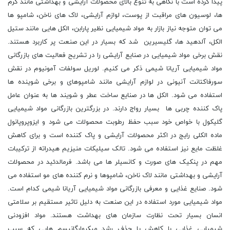
پیدا کرده است با نگاهی به تنوع بالای محصولات آرایشی و بهداشتی مانند کرم
ها، لوسیون های مراقبت از پوست، لوازم آرایشی، لاک های ناخن، شامپو ها
می توان متوجه نیاز بازار به مواد شیمیایی نظیر پارابن، الکل هایی مانند ستیل
الکل، آلدهید ها، گلیسیرین شد که بسیار در این صنعت پر کاربرد هستند.
نقش برخی مواد شیمیایی در صنایع آرایشی را در تشریح فعالیت های بازرگانی
مواد شیمیایی آریانا شیمی ذکر می کنیم. لوریل سولفات آمونیوم در نقش
سورفاکتانت آنیونی در لوازم آرایشی مانند شامپوهای و برخی شوینده ها
استفاده می شود. الکل ها در صنایع ساخت عطر و شویند ها به عنوان عامل
پاک کننده چربی ها بسیار رواج دارند. در بزرگترین بازرگانی مواد شیمیایی
گلیکول با خواص خود سبب حفظ رطوبت محصولات می شود و ایزوپروپانول
ماده الکلی رایج در اکثر محصولات آرایشی و پاک کننده است و برای کاهش
غلظت مایع نیز استفاده می شود. تالک سیلیکات منیزیم هیدراته از ترکیبات
مهم در پنکیک های صورت و کانسیلر ها می باشد. فرمالدئید در محصولات
آرایشی و بهداشتی مانند لاک ناخن، شامپوها و نرم کننده های مو استفاده می
شود. صنایع غذایی و معرفی بازرگانی مواد شیمیایی آریانا شیمی کدام است.
مواد شیمیایی مورد استفاده در این صنعت به دلیل تاثیر مستقیم بر سلامتی
انسان بسیار تحت نظارت سازمان های بهداشت هستند. مواد افزودنی
شیمیایی غذایی با کاهش یا حذف رشد میکروارگانیسم هایی که سبب