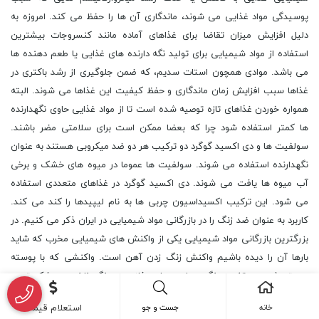
پوسیدگی مواد غذایی می شوند، ماندگاری آن ها را حفظ می کند. امروزه به
دلیل افزایش میزان تقاضا برای غذاهای آماده مانند کنسروجات بیشترین
استفاده از مواد شیمیایی برای تولید نگه دارنده های غذایی یا طعم دهنده ها
می باشد. موادی همچون استات سدیم، که ضمن جلوگیری از رشد باکتری در
غذاها سبب افزایش زمان ماندگاری و حفظ کیفیت این غذاها می شوند. البته
همواره خوردن غذاهای تازه توصیه شده است تا از مواد غذایی حاوی نگهدارنده
ها کمتر استفاده شود چرا که بعضا ممکن است برای سلامتی مضر باشند.
سولفیت ها و دی اکسید گوگرد دو ترکیب هر دو ضد میکروبی هستند به عنوان
نگهدارنده استفاده می شوند. سولفیت ها عموما در میوه های خشک و برخی
آب میوه ها یافت می شوند. دی اکسید گوگرد در غذاهای متعددی استفاده
می شود. این ترکیب اکسیداسیون چربی ها به نام لیپیدها را کند می کند.
کاربرد به عنوان ضد زنگ را در بازرگانی مواد شیمیایی در ایران ذکر می کنیم. در
بزرگترین بازرگانی مواد شیمیایی یکی از واکنش های شیمیایی مخرب که شاید
بارها آن را دیده باشیم واکنش زنگ زدن آهن است. واکنشی که با پوسته
پوسته شدن و تغییر رنگ سطح سطوح فلزی به رنگ نارنجی و شکستن و
ضعیف شدن آن همراه است. در واقع از فلزات بدون پوشش مانند آهن یا نقره
خانه
جست و جو
استعلام قیمت
در اثر مجاورت با اکسیژن و رطوبت به شرح زیر اکسید شده و به اصصلاح زنگ