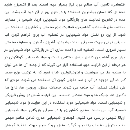
اقتصادی، تامین آب سالم مورد نیاز بسیار مهم است. بعد از اکسیژن شاید
ماده ای که انسان بیشترین استفاده را در طول روز از آن دارد آب باشد. این
ماده در تشریح فعالیت های بازرگانی مواد شیمیایی آریانا شیمی در مصارف
مختلف مثل شستشو، آشامیدن، فعالیت های صنعتی و کشاورزی استفاده می
شود. از این رو نقش مواد شیمیایی در تصفیه آب برای فراهم کردن آب
مصرفی نهایی جهت مصارفی مانند نوشیدن، آشپزی، آبیاری و مصارف صنعتی
بسیار ضروری است. تصفیه آب و آماده سازی آن در بازرگانی مواد شیمیایی در
ایران برای آشامیدن شامل مراحل مختلفی است و مواد شیمیایی گوناگونی در
هر مرحله از این فرآیند مورد استفاده قرار می گیرند که از جمله آن ها می توان
به سدیم متا بی سولفیت و ایزوتیازولین اشاره نمود که به ترتیب برای حذف
کلر اضافی موجود در آب و ضد عفونی کردن آن استفاده می شوند. موادی که
طی فرآیند تصفیه آب حذف می شوند جامدات معلق، ویروس ها، قارچ ها،
باکتری ها، جلبک ها و مواد معدنی هستند. این فرایند شامل دو روش فیزیکی
و شیمیایی است. مواد شیمیایی مورد استفاده در این فرایند را مواد شیمیایی
تصفیه آب می نامند. صنایع کشاورزی را در معرفی بازرگانی مواد شیمیایی
آریانا شیمی بررسی می کنیم. کودهای شیمیایی مدرن شامل عناصر مهمی
مانند نیتروژن، فسفر، پتاسیم، گوگرد، منیزیم و کلسیم جهت تغذیه گیاهان