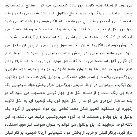
می رود. از زمینه های کاربرد این ماده شیمیایی می توان صنایع کاغذ سازی،
چسب، ساختمان و رنگ را نام برد. نرمال بوتانول، این ماده شیمیایی به دو روش
به دست می آید، در روش اول این ماده با نام الکل فوسل نیز شناخته می شود
زیرا این الکل از تخمیر مواد قندی و کربوهیردات ها مانند میوه ها بدست می
آید که در اکثر کشور ها به عنوان چاشنی مورد استفاده قرار گرفته می شود اما
در روش دوم این الکل به عنوان یک محصول پتروشیمی، از پروپیلن حاصل می
شود. این ماده شیمیایی در پخش مواد شیمیایی پر سود در زمینه های
گوناگونی قابل استفاده می باشد که شامل موارد زیر می باشد. استخراج روغن
های خاص، در عطر ها به عنوان ماده افزودنی، تولید پلیمره، مواد دارویی،
پیروکسیلین پلاست و استر های علف کش و بوتیل زنان هستند. ایزو بوتانول،
این ترکیب شیمیایی در آریانا شیمی، بزرگترین مرکز پخش مواد شیمیایی یک
مایع بی رنگ است و از دسته الکل های چهار کربنی محسوب می شود که در
پنج ساختار ایزومری می تواند از الکل مایع نوع یک زنجیره ای به الکل ثانویه
زنجیره ای مستقیم تغییر شکل دهد. تمامی این مواد شیمیایی از گروه یک
بوتیل یا ایزو بوتانول هستند که به گروه هیدروکسیل مرتبط می باشند. به این
نکته توجه فرمایید که ایزو بوتانول می تواند به عنوان سوخت نیز مورد استفاده
قرار گیرد. پرکلر اتیلن و خرید از پخش مواد شیمیایی آریانا شیمی. پر کلر اتیلن