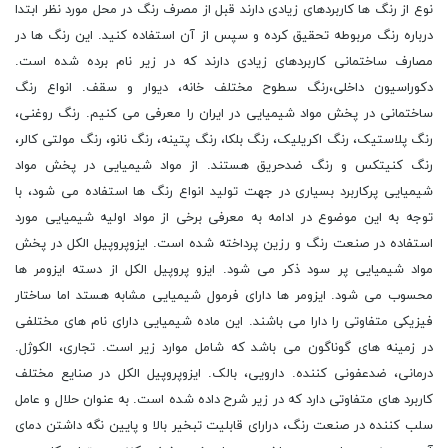
نوع از رنگ ها کاربردهای زیادی دارند قبل از مصرف رنگ در محل مورد نظر ابتدا
درباره رنگ مربوطه تحقیق کرده و سپس از آن استفاده کنید. این رنگ ها در
مصارف ساختمانی کاربردهای زیادی دارند که در زیر نام برده شده است.
دکوراسیون داخلی،رنگ سطوح مختلف خانه، دیوار و سقف. انواع رنگ
ساختمانی در پخش مواد شیمیایی در ایران را معرفی می کنیم. رنگ روغنی،
رنگ پلاستیک، رنگ اکریلیک، رنگ بلکا، رنگ پتینه، رنگ نانو، رنگ مولتی‌ کالر،
رنگ کنیتکس و رنگ ضدحریق هستند. از مواد شیمیایی در پخش مواد
شیمیایی پرکاربرد بسیاری در جهت تولید انواع رنگ ها استفاده می شود، با
توجه به این موضوع در ادامه به معرفی برخی از مواد اولیه شیمیایی مورد
استفاده در صنعت رنگ و رزین پرداخته شده است. ایزوپروپیل الکل در پخش
مواد شیمیایی پر سود ذکر می شود. ایزو پروپیل الکل از دسته ایزومر ها
محسوب می شود. ایزومر ها دارای فرمول شیمیایی مشابه هستد اما ساختار
فیزیکی متفاوتی را دارا می باشند. این ماده شیمیایی دارای نام های مختلفی
در زمینه های گوناگون می باشد که شامل موارد زیر است. تجاری، الکوژل.
درمانی، ضدعفونی کننده. دارویی، بالک. ایزوپروپیل الکل در صنایع مختلف
کاربرد های متفاوتی دارد که در زیر شرح داده شده است. به عنوان حلال و عامل
سلب کننده در صنعت رنگ، درارای قابلیت تبخیر بالا و پایین نگه داشتن دمای