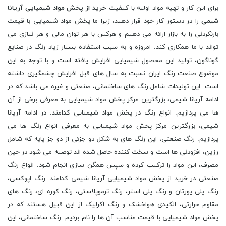
برای این کار و تهیه مواد اولیه با کیفیت
خرید از پخش مواد شیمیایی آریانا
شیمی
را در دستور کار خود قرار دهید، زیرا ما پخش مواد شیمیایی با قیمت
بارنکردنی را به بازار ارائه می دهیم و هرکس با هر توان مالی و هر نیازی می
تواند با ما همکاری کند. امروزه و به سبب استفاده بسیار زیاد رنگ در صنایع
گوناگون، تولید این محصول شیمیایی افزایش یافته است و با توجه به این
موضوع صنعت رنگ ایران نسبت به سال های قبل افزایش چشمگیری داشته
است. این تولیدات شامل رنگ های ساختمانی، صنعتی و غیره می باشد که در
ادامه آریانا شیمی، بزرگترین مرکز پخش مواد شیمیایی به معرفی برخی از آن
ها می پردازیم. انواع رنگ در پخش مواد شیمیایی کدامند. در ادامه آریانا
شیمی، بزرگترین مرکز پخش مواد شیمیایی به معرفی انواع رنگ ها می
پردازیم. رنگ صنعتی، این رنگ های به شکل دو جزئی از دو جز پایه که شامل
رزین، افزودنی‌ ها است و سخت کننده حاصل شده‌ اند توصیه می شود در حین
مصرف، این مواد را ترکیب کرده و سپس همگن سازی انجام شود. انواع رنگ
صنعتی در خرید از پخش مواد شیمیایی آریانا شیمی کدامند. رنگ اپوکسی،
رنگ پلی یورتان و رنگ پلی استر، رنگ ترموپلاستی، رنگ کوره ای، رنگ های
مقاوم حرارتی، الکیدی هواخشک و رنگ اکرلیک از این قبیل هستند که در
پخش مواد شیمیایی با قیمت مناسب آن ها را نام بردیم. رنگ ساختمانی، این