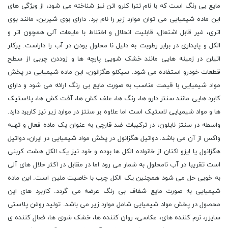
مایع بی رنگ است که با نام تترا کلرو اتن نیز شناخته می شود، از ویژگی های
این ماده شیمیایی می توان موارد زیر را نام برد. دارای بوی شیرین، مانند بوی
اتری، غیر قابل اشتعال، قابلیت انحلال و اختلاط با مایعات آلی همچون اتر و
الکل و پایداری در برابر رطوبت به دلیل نا محلول بودن در آب را داراست. پرکلر
اتیلن در زمینه هایی مانند خشک شویی پارچه ها و زوددن چربی از سطح
قطعات خودرو استفاده می شود. سیکلو هگزانون، این ماده شیمیایی در پخش
مواد شیمیایی با قیمت مناسب به صورت مایع بی رنگ ارائه می شود و دارای
کابرد هایی مانند سنتز دارو ها، رنگ ها، علف کش ها، آفت کش ها، پلاستیک
ها و مواد شیمیایی لاستیک است اما علاوه بر سنتز در موارد زیر نیز کاربرد دارد.
واسطه در سنتز نایلون، در ترکیبات ضد قارچی به عنوان یک ماده فعال و تهیه
واکس از آن می باشد. دواتیل هگزانول در پخش مواد شیمیایی در ایران، دواتیل
هگزانول یا ایزو اکتان از خانواده الکل ها بوده و خود نیز یک الکل هشت کربنی
است تقریبا در آب نامحلول به شمار می رود اما در مقابل در اکثر حلال های آلی
به خوبی حل می شود همچنین یک الکل چرب با خاصیت ملین است. این ماده
شیمیایی به صورت مایع شفاف بی رنگ عرضه می گردد. کاربرد های این
محصول در پخش مواد شیمیایی شامل موارد زیر می باشد. تولید روغن پلاستی
سایزر، نرم کننده های، عکاسی، روان کننده ها، خشک شوی ها، فعال کننده ی