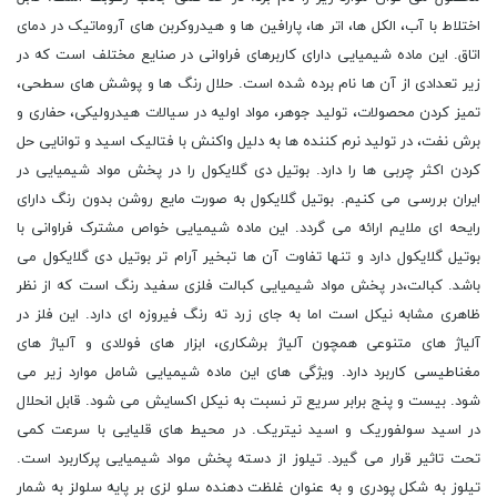
اختلاط با آب، الکل ها، اتر ها، پارافین ها و هیدروکربن های آروماتیک در دمای
اتاق. این ماده شیمیایی دارای کاربرهای فراوانی در صنایع مختلف است که در
زیر تعدادی از آن ها نام برده شده است. حلال رنگ ها و پوشش های سطحی،
تمیز کردن محصولات، تولید جوهر، مواد اولیه در سیالات هیدرولیکی، حفاری و
برش نفت، در تولید نرم کننده ها به دلیل واکنش با فتالیک اسید و توانایی حل
کردن اکثر چربی ها را دارد. بوتیل دی گلایکول را در پخش مواد شیمیایی در
ایران بررسی می کنیم. بوتیل گلایکول به صورت مایع روشن بدون رنگ دارای
رایحه ای ملایم ارائه می گردد. این ماده شیمیایی خواص مشترک فراوانی با
بوتیل گلایکول دارد و تنها تفاوت آن ها تبخیر آرام تر بوتیل دی گلایکول می
باشد. کبالت،در پخش مواد شیمیایی کبالت فلزی سفید رنگ است که از نظر
ظاهری مشابه نیکل است اما به جای زرد ته رنگ فیروزه ای دارد. این فلز در
آلیاژ های متنوعی همچون آلیاژ برشکاری، ابزار های فولادی و آلیاژ های
مغناطیسی کاربرد دارد. ویژگی های این ماده شیمیایی شامل موارد زیر می
شود. بیست و پنج برابر سریع تر نسبت به نیکل اکسایش می شود. قابل انحلال
در اسید سولفوریک و اسید نیتریک. در محیط های قلیایی با سرعت کمی
تحت تاثیر قرار می گیرد. تیلوز از دسته پخش مواد شیمیایی پرکاربرد است.
تیلوز به شکل پودری و به عنوان غلظت دهنده سلو لزی بر پایه سلولز به شمار