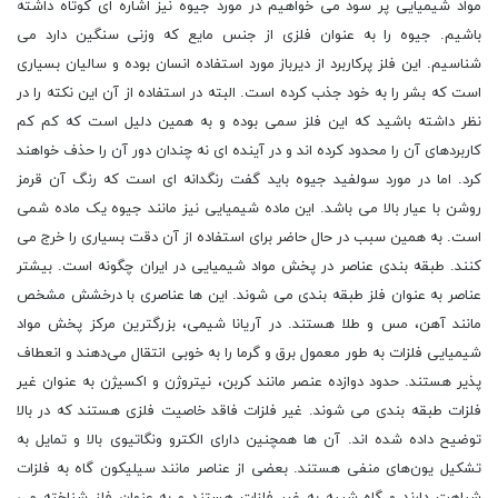
مواد شیمیایی پر سود می خواهیم در مورد جیوه نیز اشاره ای کوتاه داشته
باشیم. جیوه را به عنوان فلزی از جنس مایع که وزنی سنگین دارد می
شناسیم. این فلز پرکاربرد از دیرباز مورد استفاده انسان بوده و سالیان بسیاری
است که بشر را به خود جذب کرده است. البته در استفاده از آن این نکته را در
نظر داشته باشید که این فلز سمی بوده و به همین دلیل است که کم کم
کاربردهای آن را محدود کرده اند و در آینده ای نه چندان دور آن را حذف خواهند
کرد. اما در مورد سولفید جیوه باید گفت رنگدانه ای است که رنگ آن قرمز
روشن با عیار بالا می باشد. این ماده شیمیایی نیز مانند جیوه یک ماده شمی
است. به همین سبب در حال حاضر برای استفاده از آن دقت بسیاری را خرج می
کنند. طبقه بندی عناصر در پخش مواد شیمیایی در ایران چگونه است. بیشتر
عناصر به عنوان فلز طبقه بندی می‌ شوند. این‌ ها عناصری با درخشش مشخص
مانند آهن، مس و طلا هستند. در آریانا شیمی، بزرگترین مرکز پخش مواد
شیمیایی فلزات به طور معمول برق و گرما را به خوبی انتقال می‌دهند و انعطاف
پذیر هستند. حدود دوازده عنصر مانند کربن، نیتروژن و اکسیژن به عنوان غیر
فلزات طبقه ‌بندی می‌ شوند. غیر فلزات فاقد خاصیت فلزی هستند که در بالا
توضیح داده شده ‌اند. آن ها همچنین دارای الکترو ونگاتیوی بالا و تمایل به
تشکیل یون‌های منفی هستند. بعضی از عناصر مانند سیلیکون گاه به فلزات
شباهت دارند و گاه شبیه به غیر فلزات هستند و به عنوان فلز شناخته می‌