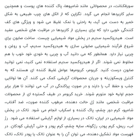
سورفکتانت، در محصولاتی مانند شامپوها، پاک کننده های پوست و همچنین
سایر کاربردها انجام می گردد. تگزاپن که از الکل های چرب طبیعی به شکل
خمیر به دست می آید، به راحتی با نمک غلیظ می شود و ویژگی های کف
کنندگی خوبی دارد که برای بسیاری از کاربردها در مراقبت های شخصی مفید
است. هیدروکسید سدیم در پخش مواد شیمیایی چیست. ساخت صابون برای
شروع فرآیند شیمیایی صابونی سازی به هیدروکسید سدیم، آب و روغن و
چربی نیاز دارد. همانطور که می دانید آب و چربی به خودی خود خوب با هم
مخلوط نمی شوند. اگر از هیدروکسید سدیم استفاده نمی کنید، نمی توانید
صابون درست کنید. کربومر، کربومرها عوامل غلیظ کننده ای هستند که به
کنترل ویسکوزیته و جریان محصولات آرایشی کمک می کنند. آن ها توانایی
جذب و حفظ آب را دارند و در صورت پراکندگی در آب می توانند تا هزار برابر
حجم اولیه خود متورم شوند. خرید کربومر در طیف گسترده ای از محصولات
مراقبت شخصی مانند ژل حالت دهنده، مرطوب کننده صورت، ضد آفتاب،
شامپو، کرم دور چشم، پاک کننده و اسکراب انجام می شود. تالک در پخش
مواد شیمیایی در ایران، تالک در بسیاری از لوازم آرایشی استفاده می شود. رژ
لب، ریمل، کرم پودر، رژگونه، سایه چشم، کرم پودر و حتی آرایش کودکان. در
فهرست مواد تشکیل دهنده، می توان آن را به عنوان تالک یا پودر تالک، تالک