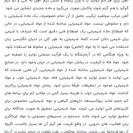
آهن برای هر اتم گوگرد یا با وزن پنجاه و شش گرم آهن به سی و دو گرم
گوگرد با هم گرم شوند واکنش صورت می‌گیرد و ماده جدیدی تشکیل می شود.
آهن مرکب سولفید ترکیب حاصل از آن تمام خصوصیات یک ماده شیمیایی را
دارد و مخلوطی نیست. مواد شیمیایی ساخته شده از مواد شیمیایی، در حالی
که اصطلاح ماده شیمیایی یک اصطلاح فنی دقیق است که مترادف با شیمی
برای شیمی دانان است، کلمه شیمیایی به طور کلی در دنیای انگلیسی زبان
استفاده می شود تا به مواد (خالص) مواد شیمیایی و مخلوط‌ ها استفاده شود.
به ویژه هنگامی که در آزمایشگاه یا یک فرآیند صنعتی تولید یا تصفیه می
شود. مواد فله با کیفیت در پخش مواد شیمیایی در ایران وجود دارد. در صنایع
شیمیایی مواد شیمیایی ساخته شده از مواد شیمیایی، آن هایی هستند که
می ‌توانند با حجم تولید به مواد شیمیایی فله، مواد شیمیایی خوب و مواد
شیمیایی موجود در تحقیقات طبقه بندی شود. پخش مواد شیمیایی پرکاربرد
کدامند. مواد شیمیایی خوب با هزینه بسیار کمی در مقادیر کم برای برنامه‌ های
کم حجم مانند بیوکسیدها، داروهای گیاهی و مواد شیمیایی مخصوص برای
کاربردهای فنی تولید می شوند. مواد شیمیایی تحقیق به صورت جداگانه برای
تحقیق تولید می شوند مانند جستجو در مسیرهای مصنوعی یا مواد غربالگری
برای فعالیت‌ های دارویی. در واقع قیمت هر گرم آن ها بسیار بالاست، اگرچه
آن ها فروخته نمی شوند. ساختار مولکولی، علت تفاوت در حجم تولید در آریانا