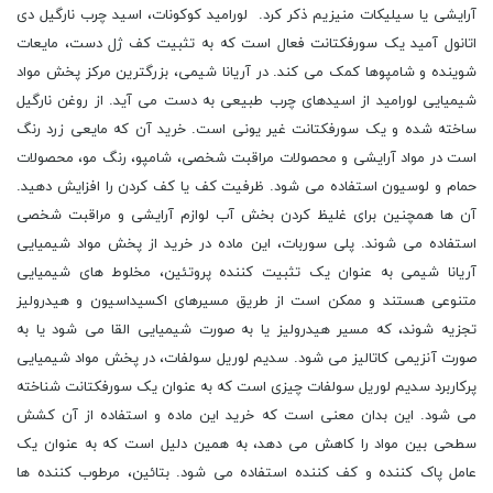
آرایشی یا سیلیکات منیزیم ذکر کرد. لورامید کوکونات، اسید چرب نارگیل دی
اتانول آمید یک سورفکتانت فعال است که به تثبیت کف ژل دست، مایعات
شوینده و شامپوها کمک می کند. در آریانا شیمی، بزرگترین مرکز پخش مواد
شیمیایی لورامید از اسیدهای چرب طبیعی به دست می آید. از روغن نارگیل
ساخته شده و یک سورفکتانت غیر یونی است. خرید آن که مایعی زرد رنگ
است در مواد آرایشی و محصولات مراقبت شخصی، شامپو، رنگ مو، محصولات
حمام و لوسیون استفاده می شود. ظرفیت کف یا کف کردن را افزایش دهید.
آن ها همچنین برای غلیظ کردن بخش آب لوازم آرایشی و مراقبت شخصی
استفاده می شوند. پلی سوربات، این ماده در خرید از پخش مواد شیمیایی
آریانا شیمی به عنوان یک تثبیت کننده پروتئین، مخلوط های شیمیایی
متنوعی هستند و ممکن است از طریق مسیرهای اکسیداسیون و هیدرولیز
تجزیه شوند، که مسیر هیدرولیز یا به صورت شیمیایی القا می شود یا به
صورت آنزیمی کاتالیز می شود. سدیم لوریل سولفات، در پخش مواد شیمیایی
پرکاربرد سدیم لوریل سولفات چیزی است که به عنوان یک سورفکتانت شناخته
می شود. این بدان معنی است که خرید این ماده و استفاده از آن کشش
سطحی بین مواد را کاهش می دهد، به همین دلیل است که به عنوان یک
عامل پاک کننده و کف کننده استفاده می شود. بتائین، مرطوب کننده ها