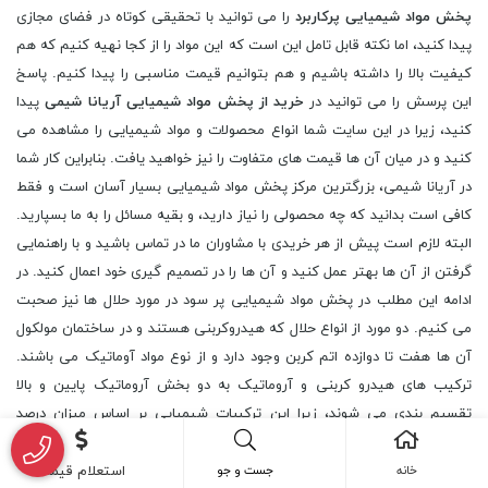
پخش مواد شیمیایی پرکاربرد
را می توانید با تحقیقی کوتاه در فضای مجازی
پیدا کنید، اما نکته قابل تامل این است که این مواد را از کجا نهیه کنیم که هم
کیفیت بالا را داشته باشیم و هم بتوانیم قیمت مناسبی را پیدا کنیم. پاسخ
این پرسش را می توانید در
خرید از پخش مواد شیمیایی آریانا شیمی
پیدا
کنید، زیرا در این سایت شما انواع محصولات و مواد شیمیایی را مشاهده می
کنید و در میان آن ها قیمت های متفاوت را نیز خواهید یافت. بنابراین کار شما
در آریانا شیمی، بزرگترین مرکز پخش مواد شیمیایی بسیار آسان است و فقط
کافی است بدانید که چه محصولی را نیاز دارید، و بقیه مسائل را به ما بسپارید.
البته لازم است پیش از هر خریدی با مشاوران ما در تماس باشید و با راهنمایی
گرفتن از آن ها بهتر عمل کنید و آن ها را در تصمیم گیری خود اعمال کنید. در
ادامه این مطلب در پخش مواد شیمیایی پر سود در مورد حلال ها نیز صحبت
می کنیم. دو مورد از انواع حلال که هیدروکربنی هستند و در ساختمان مولکول
آن ها هفت تا دوازده اتم کربن وجود دارد و از نوع مواد آوماتیک می باشند.
ترکیب های هیدرو کربنی و آروماتیک به دو بخش آروماتیک پایین و بالا
تقسیم بندی می شوند، زیرا این ترکیبات شیمیایی بر اساس میزان درصد
موجود، در بو و خصوصیات متفاوت هستند. از برش دادن نفت سفید یا کروزن،
ترکیبات هیدروکربنی به وجود می آید که به نام وایت اسپریت معروف
خانه
جست و جو
استعلام قیمت