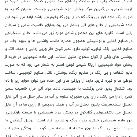
آب در صنعت چاپ و در ساخت پد های ضد عفونی کننده. متیلن کلرید در
آریانا شیمی، بزرگترین مرکز پخش مواد شیمیایی چیست. متیلن کلرید به
صورت یک ماده فرار بی رنگ که دارای بوی کلروفرم می باشد ارائه می شود این
ماده شیمیایی از حلال های آلی بشمار می رود ودارای خاصیت سمی و سرطان
زایی است. کاربرد های این محصول شامل موارد زیر می باشد. حلال استخراجی
در صنایع غذایی و نوشیدنی همچون عصاره مالت، چاشنی ها و ادویه جات در
صنایع غذایی، رنگ زدایی، تولید دارو، تمیز کردن فلز چربی زدایی و حذف لاک یا
پوشش های رنگی از انواع سطوح. متیل استات، این ماده شیمیایی در خرید از
پخش مواد شیمیایی آریانا شیمی نوعی استر به شمار می رود که به صورت
مایع شفاف و بی رنگ در صنایع رنگ، پوشش، لاک، صنایع اتومبیلی، ساخت
قوطی ها و غیره کاربرد دارد، از ویژگی های این ماده می توان موارد زیر را نام
برد. اشتعال پذیر، قابل برگشت به طبیعت، فاقد مواد آلی فرار، خاصیت سمی
کمی را دارا می باشد.دارای بوی مطبوع، علاوه بر آب در سایر حلال های آلی قابل
انحلال است.سرعت پایین انحلال در آب و طیف وسیعی از رزین ها در آن قابل
انحلال می باشند.بوتیل گلایکول در پخش مواد شیمیایی با قیمت بارنکردنی.
این ماده شیمیایی خنثی، بدون رنگ و تقریبا فرار است. بوتیل گلایکول به
صورت مایع بی رنگ با بوی مشابه اتر عرضه می گردد. از ویژگی های این
محصول می توان موارد زیر را نام برد. در حد کمی جاذب رطوبت است. قابل