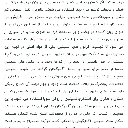
بهتر است. اگر کشش سطحی کمتر باشد، سلول های بدن بهتر هیدراته می
شوند و مایعات توسط بدن بهتر استفاده می شوند. بنابراین، تنش سطحی کم
ناشی از سورفاکتانتی مانند لسیتین، ظرفیت مواد مغذی بدن را افزایش می
دهد. کاربرد لسیتین در صنعت به عنوان روان کننده، از لسیتین می توان به
عنوان روان کننده در پخت و پز استفاده کرد. به عنوان مثال، در بسیاری از
اسپری های پخت و پز نچسب از لسیتین به عنوان ماده روان کننده استفاده
می شود تا نچسبد. گرانول های لسیتین یکی از مواد اصلی در تهیه این
دستورالعمل است.نکات مهم در رابطه با کاربرد لسیتین در صنایع غذایی، اگرچه
لسیتین به طور طبیعی در بسیاری از غذاها وجود دارد، مکمل های لسیتین
عموما از تخم مرغ، سویا یا تخمه آفتابگردان گرفته می شوند. لسیتین
همچنین از کلزا، پنبه دانه یا چربی های حیوانی به دست می آید. سویا یکی از
محصولات پرمصرف در ایالات متحده است و نود و چهار درصد آن اصلاح ژنتیکی
دارد. سویا منبع مقرون به صرفه ای برای لسیتین است. مواد شیمیایی شامل
استون و هگزان برای استخراج لسیتین از روغن سویا استفاده می شود. با این
حال، لسیتین مشتق شده از روغن آفتابگردان به طور فزاینده ای محبوب است.
همچنین، کسانی که مایل به دوری از محصولات اصلاح شده ژنتیکی هستند،
ممکن است لسیتین آفتابگردان را انتخاب کنند. فرآیند استخراج ملایم تر است