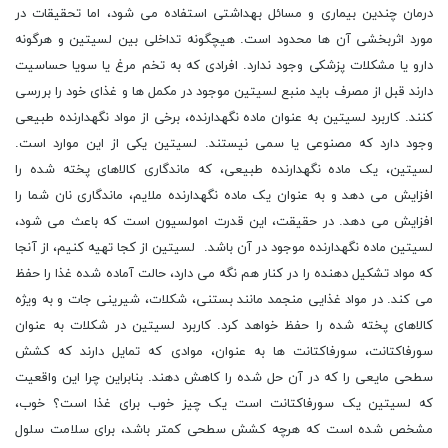
درمان چندین بیماری و مسائل بهداشتی استفاده می شود، اما تحقیقات در
مورد اثربخشی آن ها محدود است. هیچگونه تداخلی بین لسیتین و هرگونه
دارو یا مشکلات پزشکی وجود ندارد. افرادی که به تخم مرغ یا سویا حساسیت
دارند قبل از مصرف باید منبع لسیتین موجود در مکمل ها و غذای خود را بررسی
کنند. کاربرد لسیتین به عنوان ماده نگهدارنده، برخی از مواد نگهدارنده طبیعی
وجود دارد که مصنوعی یا سمی نیستند. لسیتین یکی از این موارد است.
لسیتین، یک ماده نگهدارنده طبیعی، که ماندگاری کالاهای پخته شده را
افزایش می دهد و به عنوان یک ماده نگهدارنده ملایم، ماندگاری نان شما را
افزایش می دهد. در حقیقت، این قدرت امولسیون است که باعث می شود،
لسیتین ماده نگهدارنده موجود در آن باشد. لسیتین از کجا تهیه کنیم، از آنجا
که مواد تشکیل دهنده را در کنار هم نگه می دارد، حالت آماده شده غذا را حفظ
می کند. در مواد غذایی منجمد مانند بستنی، شکلات، شیرینی جات و به ویژه
کالاهای پخته شده را حفظ خواهد کرد. کاربرد لسیتین در شکلات به عنوان
سورفاکتانت، سورفاکتانت ها به عنوان، موادی که تمایل دارند که کشش
سطحی مایعی را که در آن حل شده را کاهش دهند. بنابراین چرا این واقعیت
که لسیتین یک سورفاکتانت است یک چیز خوب برای غذا است؟ خوب،
مشخص شده است که هرچه کشش سطحی کمتر باشد، برای سلامت سلول