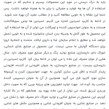
باید به درک درستی در مورد این محصولات برسیم و بدانیم که در صورت
استفاده از آن ها چه فواید و مضراتی را برای ما به همراه خواهد داشت. پس
حتما این مقاله را به خوبی مطالعه کنید و از مطالب مفید آن بهره مند شوید.
در ادامه به کاربرد لسیتین اشاره می کنیم. لسیتین ها نوعی سورفاکتانت
هستند و به عنوان امولسیون کننده و لوبرکانت می توان از آن ها استفاده کرد.
این محصول به طور کامل به وسیله بدن انسان متابولیزه شده و به خوبی تحمل
خواهد شد و مطابق با اعلام سازمان غذا و داروی ایالات متحده و اتحادیه اروپا
برای دستگاه گوارش ما سمی نیست. این محصول در صنایع غذای انسانی،
خوراک دام، داروسازی، صنایع تولید رنگ و دیگر صنایع مورد مصرف دارد. مثال
هایی از موارد مصرف این ماده را می توان در ادامه بیان کرد. کاربرد لسیتین در
داروسازی چیست. در صنایع داروسازی، به عنوان افزودنی تر کننده، افزودنی
پایدار کننده و ناقل غنی سازی کولین به جهت امولسیون کردن و کپسوله
سازی مورد کاربرد قرار می گیرد. همچنین از آن به عنوان دیسپرس کننده
مناسب یاد کرده اند. جهت تولید انفوزیون های برپایه چربی که به صورت داخل
وریدی تزریق شده، می توان از این ماده بهره برد. همانطور که در بالا اشاره
کردیم، این محصول در صنایع غذایی و تولید خوراک دام مصرف خود را نشان می
دهد. در صنایع غذایی به عنوان افزودنی غذایی و همچنین مکمل های غذایی