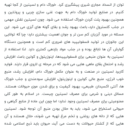
توان از انسداد مجاری شیری پیشگیری کرد. خوراک دام و لسیتین از کجا تهیه
کنیم. در صنایع تولید خوراک دام به جهت غنی سازی چربی و پروتئین و
همچنین بهبود پلت کردن خوراک استفاده می شود. چون لسیتین نقش مهمی
در جذب کلسترول دارد، باعث بهبود رشد و بقای گونه های آبزی می شود. این
مسئله در مورد آبزیان کم سن تر و جوان اهمیت بیشتری دارد؛ چرا که توانایی
این جانوران در تولید فسفولیپید های ضروری کم است و همچنین دستگاه
گوارش آن ها نابالغ بوده و در جذب مواد بازدهی کمتری دارد. لذا استفاده از
لسیتین به عنوان منبعی برای فسفولیپیدها، اینوزیتول و کولین باعث افزایش
رشد و احتمال بقای ماهی هایی می شود که در مرحله ی لاروی قرار دارند. فواید
کاربرد لسیتین در صنعت و به عنوان مکمل خوراک دام، افزایش رشد، منبع
خوب انرژی، منبع عالی کولین و اینوزیتول، افزایش سودمندی و جذب خوراک
ها، آنتی اکسیدان طبیعی، بهبود کیفیت و براق شدن موی حیوانات هستند.
مسائل دینی و شرعی برای مصرف لسیتین چیست. در اسلام به طور کلی
ممنوعیتی برای مصرف لسیتین وجود ندارد؛ اما چون این ماده از منابع گیاهی و
حیوانی استخراج می شود، باید به حلال بودن منبع آن توجه شود. لسیتین
هایی که از دانه های روغنی و تخم مرغ تهیه می شوند، حلال هستند و آن
هایی که از کشتار حیوانات به دست می آید، حیوان باید ذبح اسلامی شده