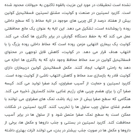
نشده است تحقیقات در مورد این مزیت بالقوه تاکنون به حیوانات محدود شده
است. کاربرد لسیتین در صنعت و کولیت، مشتق لسیتین فسفاتیدیل کولین
بیش از هفتاد درصد از کل چربی های موجود در لایه مخاط را که سطح داخلی
روده را پوشانده است، تشکیل می دهد. این لایه به عنوان یک مانع محافظتی
عمل می کند که به حفظ دستگاه گوارش در برابر باکتری ها کمک می کند.
کولیت یک بیماری التهابی مزمن روده است که مخاط داخلی روده بزرگ را با
التهاب هدف قرار می دهد. در کولیت، کاهش قابل توجهی در محتوای
فسفاتیدیل کولین در سد مخاط محافظ وجود دارد که به باکتری ها اجازه می
دهد به راحتی التهاب ایجاد کنند. مکمل فسفاتیدیل کولین دربیماران دارای
کولیت قادر به بازسازی سد مخاط و کاهش التهاب ناشی از کولیت بوده است.
کاربرد لسیتین و حمایت از آسیب صفراوی، کبد صفرا تولید می کند. کیسه
صفرا آن را برای هضم چربی های رژیم غذایی مانند کلسترول ذخیره می کند.
هنگامی که سطح صفرا بیش از حد زیاد باشد، نمک های صفراوی می توانند با
هضم غشای سلول چرب سلول ها را تخریب کنند. کاربرد لسیتین در شکلات
ممکن است به سطح نمک صفرا متصل شود و از سلول ها در برابر آسیب
محافظت کند. کاربرد لسیتین در بستنی و جذب داروها و مکمل ها، برخی از
داروها و مکمل ها در صورت جذب بیشتر در بدن، می توانند اثرات بهتری داشته