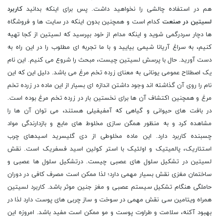
هم در استفاده چالشی را نخواهید داشت. پس برای اینکه بدانید
کاربرد
لسیتین در صنعت
کدام است و همچنین بدون اینکه در سایت ها و فروشگاه
ها دچار سردرگمی شوید و اینکه مدام از خود بپرسید که لسیتین از کجا تهیه
کنیم، به سراغ آریانا شیمی بیایید و با ما تجربه ای مطلوب را در این راه به
دست آورید. حال با پرسش لسیتین چیست، مبحث را شروع می کنیم. این نام
یک اصطلاح عمومی یونانی به معنای زرده تخم مرغ می باشد. دلیل این که این
نام را روی آن گذاشته اند وجود داشتن اندازه ای بسیار از این ماده در زرده تخم
مرغ و همچنین اکتشاف آن ها برای نخستین بار در زرده تخم مرغ بوده است.
در بافت های حیوانی و گیاهی که آمفیفیلی هستند، می توان آن ها را
مشاهده کرد و به منظور همگن سازی مخلوط های مایع و بازدارندگی مواد
چسبنده کاربرد دارد. این ماده مخلوطی از دی گلیسرید اسیدهای چرب
استئاریک، پالمیتیک و اولئیک با استر کولین اسید فسفریک است. نقش
لسیتین در تشکیل سلول های عصبی چیست. درتشکیل سلول ها عصبی و
ساختمان مغزی نقش بسیار مهمی دارد؛ لذا ممکن است مصرف کافی در دوران
حاملگی هنگام تشکیل سیستم عصبی و مغز جنین موثر باشد. کاربرد لسیتین
همراه ویتامین سی نقش مهمی در سوخت و ساز چربی های پوست دارد لذا در
بهبود آکنه، سلامت و طراوت پوست و مو ممکن است مفید باشد. امروزه این