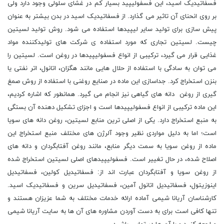
فسفاتیدیک اسید، این فسفولیپید بسیار کم در غشای سلولی وجود دارد ولی
بر روی انحنای آن تاثیر می گذارد. از فسفاتیدیک اسید در بدن بیشتر به عنوان
پیش سازی برای تولید سایر لیپیدها استفاده می شود. روش تولید لسیتین
چیست. لسیتین تجاری که مورد استفاده ی شرکت های تولیدکننده مواد
غذایی قرار می گیرد، ترکیبی از انواع فسفولیپیدها در روغن است. لسیتین را
می توان به سادگی با استفاده از حلال هایی مانند هگزان، اتانول، اتر نفتی یا
بنزن استخراج کرد. جداسازی این ماده در صنایع روغنی با استفاده از روش صمغ
گیری از روغن دانه های گیاهی نیز انجام می گیرد. همانطور که اشاره کردیم،
این ماده ترکیبی از انواع فسفولیپیدها است و اجزای تشکیل دهنده آن بستگی
به منبع استخراج دارد. یکی از اصلی ترین منابع لسیتین، روغن دانه های سویا
است؛ اما به دلیل مواردی نظیر وجود آلرژن های مختلف منبع استخراج این
ماده از روغن سویا به سمت دیگر منابع، مانند روغن آفتابگردان و دانه های
اصلاح شده، در حال تغییر است. فسفولیپیدهای اصلی لسیتین استخراج شده
از روغن سویا و آفتابگردان عبارت اند از: فسفاتیدیل کولین، فسفاتیدیل
اینوزیتول، فسفاتیدیل اتانول آمین، فسفاتیدیل سرین و فسفاتیدیک اسید.
کارشناسان آریانا شیمی آماده ارائه خدمات مختلف به شما عزیزان هستند و
تنها کافی است برای به دست آوردن مشاوره های آن ها به سایت آریانا شیمی