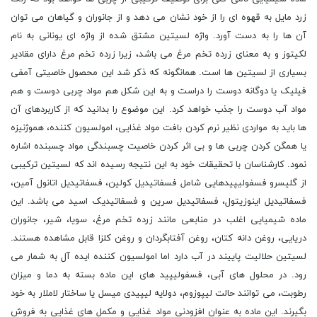
زرد مایل به قهوه ای را از خود نشان می دهد و از جانوران و گیاهان می توان
آن ها را به دست آورد. واژه لسیتین مشتق شده از واژه ای یونانی به نام
لکیتوز و به معنای زرده تخم مرغ می باشد، زیرا زرده تخم مرغ دارای مقادیر
بسیاری از لسیتین ها است. همانگونه که ذکر شد این محصول خاصیتی آمفی
فیلیک یا دوگانه دوست را دراست و به این شکل هم مواد چربی دوست و هم
مواد آب دوست را جذب خواهد کرد. این موضوع را بدانید که از کاربردهای آن
ها باید به مواردی نظیر نرم کردن بافت مواد غذایی، امولسیون کننده، هموژنیزه
یا همگن کردن چربی ها و بی اثر کردن خاصیت چسبندگی مواد چسبنده اشاره
نمود. کارشناسان با تحقیقات خود به این نتیجه رسیده اند که لسیتین ترکیبی
از گلیسرو فسفولیپیدهایی شامل فسفاتیدیل کولین، فسفاتیدیل اتانول آمین،
فسفاتیدیل اینوزیتول، فسفاتیدیل سرین و فسفاتیدیک اسید می باشد. این
ماده شیمیایی اغلب در منابعی مانند زرده تخم مرغ، سویا، شیر، جانوران
دریایی، روغن دانه کتان، روغن آفتابگردان و روغن کلزا قابل مشاهده هستند.
لسیتین حلالیت پاییند در آب دارد اما امولسیون کننده ایده آل به شمار می
رود. در محلول های آبی، فسفولیپید های این ماده بسته به دما و میزان
رطوبت، می توانند حالت لیپوزوم، دولایه لیپیدی میسل یا ساختار لاملار به خود
بگیرند. این ماده به عنوان افزودنی مواد غذایی و مکمل های غذایی به فروش