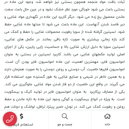
ثبات بافت مواد منجمد همچون بستنی نیز خواهد شد. وجود این ماده در
بستنی باعث می شود خوراکی مورد نظر خشک نشود و در عین حال باعث سفت
ماندن محصول یخ زده می شود. دیگر کاربرد این ماده در نگهداری مواد غذایی و
دیر فاسد شدن آنهاست. این ماده باعث می شود تا مدتها ماده غذایی حفظ
شود. لسیتین گرفته شده از سویا رطوبت محصولات غذایی را حفظ و کمک می
کند بازه زمانی بیشتری به صورت تازه باقی بمانند. در مکمل های غذایی،
لسیتین سویا به دلیل ارزش غذایی بالا و حساسیت زایی پایین، یکی از اجزای
اصلی تولید مکملهای غذایی می باشد. کاربرد لسیتین در بستنی به عنوان
امولسیون فایر، مهمترین اهمیت این ماده امولسیون فایر بودن آن است.
امولسیون فایرها خاصیت آب دوستی و روغن دوستی را به صورت همزمان دارند
و به همین خاطر در شیمی و صنایع غذایی به طور گسترده مورد استفاده قرار
می گیرند. در واقع این خاصیت از دو فاز شدن مواد غذایی جلوگیری می کند.
یکی از مصارف پرکاربرد به عنوان امولسیون فایر در تولید کیک و بیسکویت
است. به ویژه در انواع بیسکویت و کوکی وجود این ماده به تازه ماندن و حفظ
روغن و رطوبت کمک می کند. در نودل، خمیر پیتزا، ترافل، لواشک و دونات هم
از لسیتین سویا استفاده می شود. کاربرد لسیتین در لبنیات و کاهش
ویسکوزیته مایعات، اهمیت این ماده در کنترل ویسکوزیته مایعات برای
خانه
جست و جو
استعلام قیمت