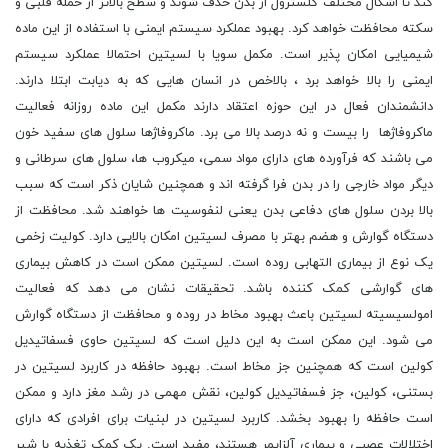
کند تا اشکال محتلف کلسترول از بدن حذف شوند و سطح بالاتر از حمله قلبی و
سکته محافظت خواهد کرد. بهبود عملکرد سیستم ایمنی با استفاده از این ماده
شیمیایی امکان پذیر است. مکمل سویا با لسیتین احتمالا عملکرد سیستم
ایمنی را بالا خواهد برد ، بالاخص در انسان هایی که به دیابت ابتلا دارند.
دانشمندان فعال در این حوزه اعتقاد دارند مکمل این ماده روزانه فعالیت
ماکروفاژها را بیست و نه درصد بالا می برد. ماکروفاژها سلول های سفید خون
می باشند که فرآورده های دارای مواد سمی، میکروب ها، سلول های سرطانی و
دیگر مواد خارجی را در بدن فرا گرفته اند و همچنین شایان ذکر است که سبب
بالا بردن سلول های دفاعی بدن یعنی لنفوسیت ها خواهند شد. محافظت از
دستگاه گوارش و هضم بهتر با مصرف لسیتین امکان بالایی دارد. کولیت زخمی
یک نوع از بیماری التهابی روده است. لسیتین ممکن است در کاهش بیماری
های گوارشی کمک کننده باشد. تحقیقات نشان می دهد که فعالیت
امولسیسیته لسیتین باعث بهبود مخاط در روده و محافظت از دستگاه گوارش
می شود. این ممکن است به این دلیل است که لسیتین حاوی فسفاتیدیل
کولین است که همچنین جز مخاط است. بهبود حافظه در کاربرد لسیتین در
بستنی، کولین، جز فسفاتیدیل کولین، نقش مهمی در رشد مغز دارد و ممکن
است حافظه را بهبود بخشد. کاربرد لسیتین در لبنیات برای افرادی که دارای
اختلالات عصبی و بیماری آلزایمر هستند، مفید است. یک کمک تغذیه با شیر