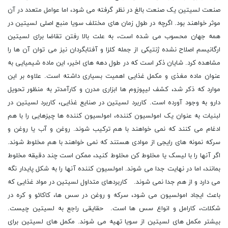
صنعت لسیتین یک صنعت بالغ در نظر گرفته می شود، اما عوامل متعدد در آن
موثر خواهند بود. اگرچه در طول زمان های مختلف سویا منبع اصلی لسیتین در
همه جهان محسوب می شده است، به علت بالا رفتن تقاضا برای لسیتین
ارگانیسم اصلاح نشده ژنتیکی از جمله کلزا و آفتابگردان نیز می توان آن ها را
مشاهده کرد. شایان ذکر است که در طول دهه های اخیر، این ماده شیمیایی به
عنوان ماده مغذی و مکمل غذایی اهمیت بسیاری داشته است. علاوه بر این
موارد که ذکر شد، کشف لیپوزوم ها ابزاری مدرن و کارآمدتر به منظور تحویل
دارو به وجود آورده است. کاربرد لسیتین در صنایع غذایی، کاربرد لسیتین در
لبنیات به عنوان یک امولسیون کننده، امولسیون کننده ها چیزهایی را با هم
ادغام می کنند که نمی خواهند با هم ترکیب شوند. روغن و آب یا روغن و
سرکه نمونه های رایجی از موادی هستند که نمی خواهند با هم مخلوط شوند.
اگر آنها را با لیسک یا مخلوط کن مخلوط کنید، ممکن است چند دقیقه مخلوط
بمانند، اما در نهایت جدا می شوند. امولسیون کننده آنها را به شکل پایدار نگه
می دارد و از هم جدا نمی شوند. کاربردهای متداول لسیتین در مواد غذایی که
باعث ایجاد امولسیون می شود، سرکه و روغن در سس ها، کاکائو و کره در
شکلات، کارامل و انواع سس ها است. حقایقی راجع به لسیتین چیست.
بیشتر مکمل های لسیتین از سویا تهیه می شوند. مکمل های لسیتین برای