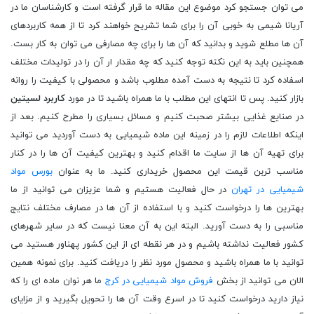
می توان جستجو کرد موضوع این مقاله ما قرار گرفته است و کارشناسان ما در
آریانا شیمی به خوبی آن را برای شما تشریح خواهند کرد تا از همه کاربردهای
آن ها مطلع شوید و بدانید که آن ها را برای چه مصارفی می توان به کار بست.
همچنین باید به این نکته توجه کنید که چه مقدار ار آن را در تولیدات مختلف
اسفاده کرد تا نتیجه به دست آمده مطلوب باشد و محصولی با کیفیت را روانه
بازار کنید. پس تا انتهای این مطلب با ما همراه باشید تا در مورد
کاربرد لسیتین
در صنایع غذایی بیشتر صحبت کنیم و مسائل بسیاری را مطرح کنیم. بعد از
اینکه اطلاعات لازم را در زمینه این ماده شیمیایی به دست آوردید می توانید
برای تهیه آن ها از سایت ما اقدام کنید و بهترین کیفیت آن ها را در کنار
مناسب تربن قیمت این محصول خریداری کنید. ما به عنوان
بورس مواد
شیمیایی در تهران
در حال فعالیت هستیم و شما عزیزان می توانید از ما
بهترین ها را درخواست کنید و با استفاده از آن ها در مصارف مختلف نتایج
مناسبی را به دست آورید. البته این به آن معنا نیست که در سایر شهرهای
کشور فعالیت نداشته باشیم و در هر نقطه ای از این کشور پهناور هستید می
توانید با ما همراه باشید و محصول مورد نظر را دریافت کنید. برای نمونه همین
الان می توانید از بخش
فروش مواد شیمیایی در کرج
ما هر نوان ماده ای را که
نیاز دارید درخواست کنید تا در اسرع وقت آن ها را تحویل بگیرید و از مزایای