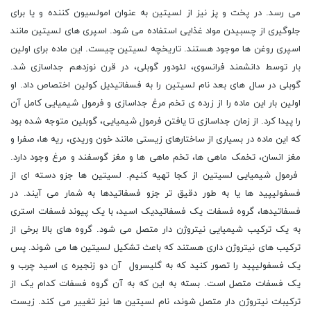
می رسد. در پخت و پز نیز از لسیتین به عنوان امولسیون کننده و یا برای
جلوگیری از چسبیدن مواد غذایی استفاده می شود. اسپری های لسیتین مانند
اسپری روغن ها موجود هستند. تاریخچه لسیتین چیست. این ماده برای اولین
بار توسط دانشمند فرانسوی، لئودور گوبلی، در قرن نوزدهم جداسازی شد.
گوبلی در سال های بعد نام لسیتین را به فسفاتیدیل کولین اختصاص داد. او
اولین بار این ماده را از زرده ی تخم مرغ جداسازی و فرمول شیمیایی کامل آن
را پیدا کرد. از زمان جداسازی تا یافتن فرمول شیمیایی، گوبلین متوجه شده بود
که این ماده در بسیاری از ساختارهای زیستی مانند خون وریدی، ریه ها، صفرا و
مغز انسان، تخمک ماهی ها، تخم ماهی ها و مغز گوسفند و مرغ وجود دارد.
فرمول شیمیایی لسیتین از کجا تهیه کنیم. لسیتین ها جزو دسته ای از
فسفولیپید ها یا به طور دقیق تر جزو فسفاتیدها به شمار می آیند. در
فسفاتیدها، گروه فسفات یک فسفاتیدیک اسید، با یک پیوند فسفات استری
به یک ترکیب شیمیایی نیتروژن دار متصل می شود. گروه های بالا برخی از
ترکیب های نیتروژن داری هستند که باعث تشکیل لسیتین ها می شوند. پس
یک فسفولیپید را تصور کنید که به گلیسرول آن دو زنجیره ی اسید چرب و
یک فسفات متصل است. بسته به این که به آن گروه فسفات کدام یک از
ترکیبات نیتروژن دار متصل شوند، نام لسیتین ها نیز تغییر می کند. زیست