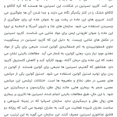
می کند. کاربرد لسیتین در شکلات، این لسیتین ها هستند که کره کاکائو و
کاکائو خشک را در کنار یکدیگر نگاه می دارند و جدا شدن آن ها جلوگیری می
کنند. اسپری های این ماده در پخت وپز به عنوان ماده ای برای جلوگیری از
چسبیدن استفاده می شود. سازمان های غذا و داروی آمریکا و اتحادیه ی اروپا
این ماده را عنوان افزودنی ایمن برای مواد غذایی می شناسند. کاربرد لسیتین
در مکمل های غذایی چیست. به دلیل این که کاربرد لسیتین در بیسکوییت
حاوی فسفولیپیدی به نام فسفاتیدیل کولین است، منبعی برای یکی از مواد
مغذی مورد نیاز بدن، یعنی کولین، به شمار می آید. مطالعات بالینی نشان می
دهند که این ماده برای درمان آکنه، بهبود کارکرد کبد و کاهش کلسترول کاربرد
دارد. همانطور که گفتیم، لسیتین ها منبعی برای کولین هستند. از کولین در
بدن برای تولید استیل کولین استفاده می شود. استیل کولین یکی از میانجی
های عصبی در مغز، نخاع و ماهیچه ها است. اختلالات ترشحی این میانجی
عصبی منجر به بیماری هایی مانند زوال عقل، پارکینسون و دیسکینزی می
شود. با این حال، طبق مطالعات بالینی انجام شده، لسیتین ها تاثیری بر بیماری
های زوال عقل و دیسکینزی ندارد. سازمان اسپانیا که در زمینه شیردهی و
سلامت مادران شیرده فعالیت می کند، به مادران توصیه می کند که روزانه دو
قاشق غذاخوری لسیتین مصرف کنند. این سازمان می گوید به این ترتیب می