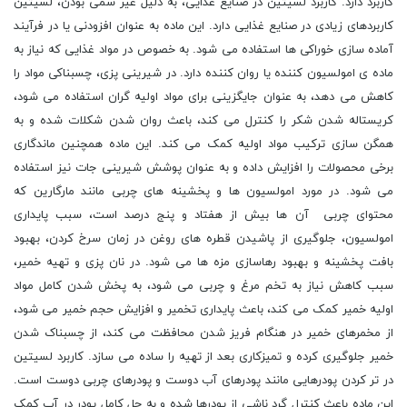
کاربرد دارد. کاربرد لسیتین در صنایع غذایی، به دلیل غیر سمی بودن، لسیتین
کاربردهای زیادی در صنایع غذایی دارد. این ماده به عنوان افزودنی یا در فرآیند
آماده سازی خوراکی ها استفاده می شود. به خصوص در مواد غذایی که نیاز به
ماده ی امولسیون کننده یا روان کننده دارد. در شیرینی پزی، چسبناکی مواد را
کاهش می دهد، به عنوان جایگزینی برای مواد اولیه گران استفاده می شود،
کریستاله شدن شکر را کنترل می کند، باعث روان شدن شکلات شده و به
همگن سازی ترکیب مواد اولیه کمک می کند. این ماده همچنین ماندگاری
برخی محصولات را افزایش داده و به عنوان پوشش شیرینی جات نیز استفاده
می شود. در مورد امولسیون ها و پخشینه های چربی مانند مارگارین که
محتوای چربی آن ها بیش از هفتاد و پنج درصد است، سبب پایداری
امولسیون، جلوگیری از پاشیدن قطره های روغن در زمان سرخ کردن، بهبود
بافت پخشینه و بهبود رهاسازی مزه ها می شود. در نان پزی و تهیه خمیر،
سبب کاهش نیاز به تخم مرغ و چربی می شود، به پخش شدن کامل مواد
اولیه خمیر کمک می کند، باعث پایداری تخمیر و افزایش حجم خمیر می شود،
از مخمرهای خمیر در هنگام فریز شدن محافظت می کند، از چسبناک شدن
خمیر جلوگیری کرده و تمیزکاری بعد از تهیه را ساده می سازد. کاربرد لسیتین
در تر کردن پودرهایی مانند پودرهای آب دوست و پودرهای چربی دوست است.
این ماده باعث کنترل گرد ناشی از پودرها شده و به حل کامل پودر در آب کمک