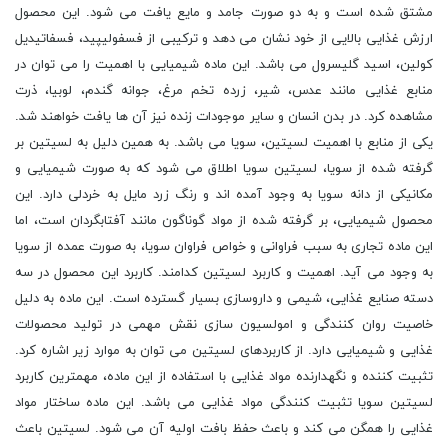
مشتق شده است و به دو صورت جامد و مایع یافت می شود. این محصول
ارزش غذایی بالایی از خود نشان می دهد و ترکیبی از فسفولیپید، فسفاتیدیل
کولین، اسید گلیسرول می باشد. این ماده شیمیایی با اهمیت را می توان در
منابع غذایی مانند عدس، شیر، زرده تخم مرغ، جوانه گندم، لوبیا، ذرت
مشاهده کرد. در بدن انسان و سایر موجودات زنده نیز آن ها یافت خواهند شد.
یکی از منابع با اهمیت لسیتین، سویا می باشد. به همین دلیل به لسیتین بر
گرفته شده از سویا، لسیتین سویا اطلاق می شود که به صورت شیمیایی و
مکانیکی از دانه سویا به وجود آمده اند و رنگ زرد مایل به خردلی دارد. این
محصول شیمیایی، بر گرفته شده از مواد گوناگون مانند آفتابگردان است، اما
این ماده تجاری به سبب فراوانی و خواص فراوان سویا، به صورت عمده از سویا
به وجود می آید. اهمیت و کاربرد لسیتین کدامند. کاربرد این محصول در سه
دسته صنایع غذایی، شیمی و داروسازی بسیار گسترده است. این ماده به دلیل
خاصیت روان کنندگی و امولسیون سازی نقش مهمی در تولید محصولات
غذایی و شیمیایی دارد. از کاربردهای لسیتین می توان به موارد زیر اشاره کرد.
تثبیت کننده و نگهدارنده مواد غذایی با استفاده از این ماده، مهمترین کاربرد
لسیتین سویا تثبیت کنندگی مواد غذایی می باشد. این ماده ساختار مواد
غذایی را همگن می کند و باعث حفظ بافت اولیه آن می شود. لسیتین باعث