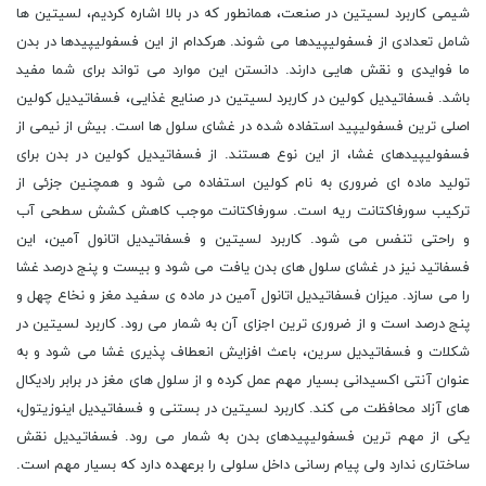
شیمی کاربرد لسیتین در صنعت، همانطور که در بالا اشاره کردیم، لسیتین ها
شامل تعدادی از فسفولیپیدها می شوند. هرکدام از این فسفولیپیدها در بدن
ما فوایدی و نقش هایی دارند. دانستن این موارد می تواند برای شما مفید
باشد. فسفاتیدیل کولین در کاربرد لسیتین در صنایع غذایی، فسفاتیدیل کولین
اصلی ترین فسفولیپید استفاده شده در غشای سلول ها است. بیش از نیمی از
فسفولیپیدهای غشا، از این نوع هستند. از فسفاتیدیل کولین در بدن برای
تولید ماده ای ضروری به نام کولین استفاده می شود و همچنین جزئی از
ترکیب سورفاکتانت ریه است. سورفاکتانت موجب کاهش کشش سطحی آب
و راحتی تنفس می شود. کاربرد لسیتین و فسفاتیدیل اتانول آمین، این
فسفاتید نیز در غشای سلول های بدن یافت می شود و بیست و پنج درصد غشا
را می سازد. میزان فسفاتیدیل اتانول آمین در ماده ی سفید مغز و نخاع چهل و
پنج درصد است و از ضروری ترین اجزای آن به شمار می رود. کاربرد لسیتین در
شکلات و فسفاتیدیل سرین، باعث افزایش انعطاف پذیری غشا می شود و به
عنوان آنتی اکسیدانی بسیار مهم عمل کرده و از سلول های مغز در برابر رادیکال
های آزاد محافظت می کند. کاربرد لسیتین در بستنی و فسفاتیدیل اینوزیتول،
یکی از مهم ترین فسفولیپیدهای بدن به شمار می رود. فسفاتیدیل نقش
ساختاری ندارد ولی پیام رسانی داخل سلولی را برعهده دارد که بسیار مهم است.