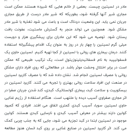
مادر در لسیتین چیست. بعضی از خانم هایی که شیرده هستند ممکن است
مجاری شیر آنها گرفته شود، بطوریکه که شیر مادر درست از طریق مجاری
جریان نمی یابد. این وضعیت دردناک است و باعث می شود تغذیه با شیر مادر
مشکل شود. همچنین می تواند منجر به گسترش ماستیت، عفونت بافت
پستان شود. توصیه می شود که این مادران برای پیشگیری هزار و دویست
میلی گرم لسیتین را چهار بار در روز به عنوان یک اقدام پیشگیرانه استفاده
کنند. درمان بیماری های روانی با لسیتین از کجا تهیه کنیم. لسیتین حاوی یک
فسفولیپید به نام فسفاتیدیلینوزیتول است، یک ترکیب طبیعی که ممکن
است در برابر اختلال وحشت موثر باشد. در مطالعاتی که روی افراد دارای مشکل
روانی با مصرف لسیتین انجام شد. نشان داده شد که با مصرف کاربرد لسیتین
در صنعت این افراد سلامت روانی بهتری را تجربه می کنند. کاربرد لسیتین در
بیسکوییت و سلامت کبد، بیماری کولستاتیک کبدی، کند شدن جریان صفرا در
اثر مجاری صفراوی آسیب دیده یا ملتهب است. هنگام استفاده از رژیم غذایی
حاوی لسیتین سویا، آسیب کبدی کمتری اتفاق می افتد. افرادی که کمبود
کولین دارند بیشتر در معرض آسیب کبدی و نارسایی کبدی هستند. کولین
موجود در لسیتین ابتدا در کبد تجزیه می شود، جایی که به جذب چربی کمک
می کند. اثر کاربرد لسیتین در صنایع غذایی بر روی کبد انسان هنوز مطالعه