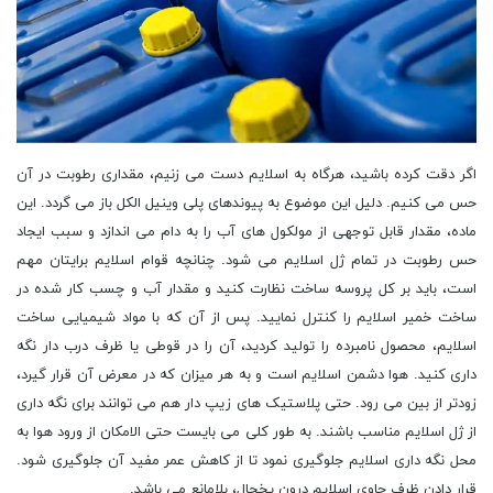
اگر دقت کرده باشید، هرگاه به اسلایم دست می زنیم، مقداری رطوبت در آن
حس می کنیم. دلیل این موضوع به پیوندهای پلی وینیل الکل باز می گردد. این
ماده، مقدار قابل توجهی از مولکول های آب را به دام می اندازد و سبب ایجاد
حس رطوبت در تمام ژل اسلایم می شود. چنانچه قوام اسلایم برایتان مهم
است، باید بر کل پروسه ساخت نظارت کنید و مقدار آب و چسب کار شده در
ساخت خمیر اسلایم را کنترل نمایید. پس از آن که با مواد شیمیایی ساخت
اسلایم، محصول نامبرده را تولید کردید، آن را در قوطی یا ظرف درب دار نگه
داری کنید. هوا دشمن اسلایم است و به هر میزان که در معرض آن قرار گیرد،
زودتر از بین می رود. حتی پلاستیک های زیپ دار هم می توانند برای نگه داری
از ژل اسلایم مناسب باشند. به طور کلی می بایست حتی الامکان از ورود هوا به
محل نگه داری اسلایم جلوگیری نمود تا از کاهش عمر مفید آن جلوگیری شود.
قرار دادن ظرف حاوی اسلایم درون یخچال، بلامانع می باشد.