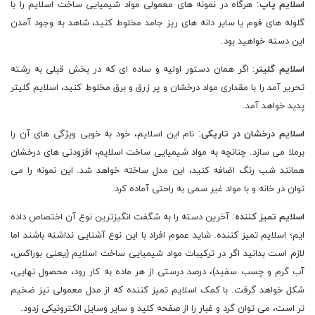
اسلایم پاپ
: هرگاه در نمونه های معمولی مواد شیمیایی ساخت اسلایم را با
گلوله های فوم یا سایر دانه های ریز جامد مخلوط کنید، شاهد به وجود آمدن
این دسته خواهید بود.
اسلایم گلیتر
: اگر همان دستور اولیه و ساده ای که در بخش قبلی به رشته
تحریر آمد را با مقداری مواد درخشان و پر زرق و برق مخلوط کنید، اسلایم گلیتر
پدید خواهد آمد.
اسلایم درخشان در تاریکی
: نام این اسلایم، خود به خوبی ویژگی های آن را
برملا می سازد. چنانچه به مواد شیمیایی ساخت اسلایم، افزودنی های درخشان
همانند شب رنگ اضافه کنید، این مدل ساخته خواهد شد. این نمونه را می
توان در خانه و با مواد غیر سمی به راحتی آماده کرد.
اسلایم تمیز کننده
: آخرین دسته را به شگفت انگیزترین نوع آن اختصاص داده
ایم؛ اسلایم تمیز کننده. شاید عموم افراد با این نوع آشنایی نداشته باشند اما
لازم است بدانید اگر در ترکیبات مواد شیمیایی ساخت اسلایم (یعنی بوراکس،
آب گرم و چسب سفید)، درصد درستی از هر ماده به کار رود، محصول نهایی،
شکل خواهد گرفت. با کمک اسلایم تمیز کننده که از مدل معمولی نیز ضخیم
تر است، می توان گرد و غبار را از صفحه کلید و سایر وسایل الکترونیکی زدود.