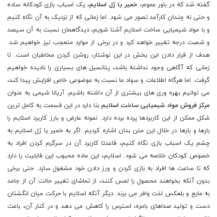
گفته شد که در باور عموم،
خمیر یا ژل اسلایم
، یک اسباب بازی کودکانه ساده
و حتی نه چندان کارآمد تصور می شود. اما زمانی که از نزدیک به آن نگاه کنیم
و با مواد شیمیایی ساخت اسلایم آشنا شویم، دیدگاهمان نسبت به آن سیصد
و شصت درجه تغییر خواهد کرد و در برخی از موارد متعجب نیز خواهیم شد.
هدف از قرار دادن این بخش در این نوشتار، روشن کردن مخاطبان است. تا
زمانی که آگاهی وجود نداشته باشد، پتانسیل های بسیاری را نادیده خواهیم
گرفت. اما هرگاه اطلاعات و سواد ما نسبت به موضوعی خاص افزایش پیدا کند،
می توانیم بهره وری های بیشتری از آن داشته باشیم. آریانا شیمی به عنوان
مرکز فروش مواد شیمیایی ساخت اسلایم
بنا دارد در این قسمت به کامل ترین
شکل ممکن از این کاربردها پرده برده دارد. نمونه عارض و بارز کاربرد اسلایم را
بارها و بارها در خلال این متن بدان اشاره کردیم. اگر به خمیر یا ژل اسلایم به
چشم یک اسباب بازی نگاه کنیم، قاعدتا کاربرد آن در سرگرم کردن افراد به
خصوص کودکان خلاصه می شود. اسلایم، این ماده محبوب این قابلیت را دارد
که تا ساعت ها افراد به بازی کردن و ورز دادن خود مشغول سازد. حتی برخی
بدون آنکه بخواهند محصول را لمس کنند، از تماشای تغییر حالت آن از جامد
به مایع و بلعکس لذت وافر می برند. دیگر آنکه اسلایم با حرکت میان انگشتان
دست و تولید صداهای بامزه، استرس را کاهش می دهد و در کنار آن، باعث