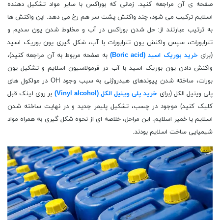
صفحه ی آن مراجعه کنید. زمانی که بوراکس با سایر مواد تشکیل دهنده
اسلایم ترکیب می شود، چند واکنش پشت سر هم رخ می دهد. این واکنش ها
به ترتیب عبارتند از: حل شدن بوراکس در آب و مخلوط شدن یون سدیم و
تترابورات، سپس واکنش یون تترابورات با آب، شکل گیری یون بوریک اسید
(برای
خرید بوریک اسید (Boric acid)
به صفحه مربوط به آن مراجعه کنید)،
واکنش دادن یون بوریک اسید با آب در فرمولاسیون اسلایم و تشکیل یون
بورات، ساخته شدن پیوندهای هیدروژنی به سبب وجود OH در مولکول های
پلی وینیل الکل (برای
خرید پلی وینیل الکل (Vinyl alcohol)
بر روی لینک قبل
کلیک کنید) موجود در چسب، تشکیل پلیمر جدید و در نهایت ساخته شدن
اسلایم یا خمیر اسلایم. این مراحل، خلاصه ای از نحوه شکل گیری به همراه مواد
شیمیایی ساخت اسلایم بودند.