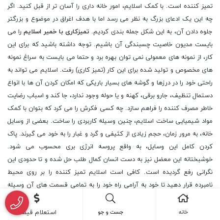
تمیز کننده است. با کمک اسلایم، امور خانه داری را آسان تر از قبل کنید. اگر
چه این یک ادعای بزرگ به نظر می رسد اما با هدف اغراق در موضوع و بزرگتر
جلوه دادن آن، به این شکل جمله بندی کردیم.
تمیزکاری با خمیر اسلایم
را می
بایست مدیون خاصیت چسبندگی آن باشیم. توجه داشته باشید که برای این
کار، از نمونه های معمولی نمی توان بهره برد و حتما می بایست به سراغ نمونه
های مخصوص و تولید شده برای این کار (تمیز کاری) رفت. اسلایم می تواند به
راحتی خود را در درزها و گوشه های بسیار باریکی که امکان کردن آن ها با انواع
دستمال تنظیف، جارو برقی، کهنه و یا حوله وجود ندارد، جا کند و اسباب رضایت
خاطر مصرف کننده را فراهم سازد. چه کسی فکرش را می کرد که بتوان با کمک
مواد شیمیایی ساخت اسلایم، چنین وسیله کاربردی را ساخت. بعضی از وسایل
خانه، به مرور زمان، حجم زیادی از کثیفی و گرد و غبار را به خود می گیرند. پاک
کردن کامل این وسایل، به واقع پروسه انرژی بری محسوب می شود.
خوشبختانه این معضل نیز به دست انسان کمال طلب حل شده و تا حدودی این
نگرانی رفع گردیده است. کافی است اسلایم تمیز کننده را بر روی محیط
نامبرده قرار دهید تا خود به آرامی راه خود را به تمامی قسمت های آن وسیله
باز کرده و با آوردن کمی فشار بر روی آن، عمده غبار نشسته بر روی جسم را به
خود بگیرید. این ها تماما از معجزات مواد شیمیایی ساخت اسلایم می باشد.
خانه
جست و جو
استعلام قیمت