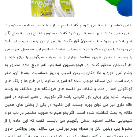
با این تفاسیر متوجه می شویم که اسلایم و بازی با خمیر اسلایم، محدودیت
سنی خاصی ندارد. تنها توصیه می شود که در دسترس اطفال زیر سه سال (آن
هم به دلیل وجود خطر بلعیدن) قرار نگیرد. به غیر از این رده سنی، سایر افراد
می توانند با خیال راحت با مواد شیمیایی ساخت اسلایم این محصول غیر سمی
را بسازند و بدین طریق مقاصد تجاری و یا اسباب سرگرمی را برای خود و
اطرافیانشان محقق کنند. در
فرمولاسیون اسلایم
، نام هیچ ماده مضری به
چشم نمی خورد و لذا امکان رسیدن آسیب و بروز حساسیت توسط آن، صفر
درصد است. این مسئله موجب شده که امروزه اسلایم را در طرح ها و رنگ های
گوناگونی اعم از مات و شفاف در قفسه های فروشگاه های مختلف به چشم
ببینیم. شاید برای برخی باور نکردنی باشد اگر بگوییم از خمیر اسلایم در امور
خانه داری نیز می توان بهره جست. این قضیه در یکی از بخش های همین
مقاله به بحث گذاشته شده است. اگر بخواهیم به صورت مختصر در باب مواد
شیمیایی ساخت اسلایم سخن بگوییم می بایست گفت که این ماده را از
مخلوط پلی وینیل الکل به همراه پودر بوراکس می سازند. پودر بوراکس حاوی
اسید بوریک است و گاهی اوقات کمی بی کربنات سدیم هم به آن اضافه می