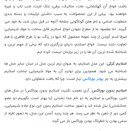
باشد، انواع آن کهکشانی، مات، متالیک، برفی، بلک لایت، شب تاب و غیره
خواهند بود. برخی از این محصولات، به سبب داشتن تزئینات و بسته بندی
متفاوت، اسامی و نام های گوناگونی مشابه آنچه در قبل بیان شد، به خود می
گیرند. اما مقصود ما از مطرح نمودن انواع اسلایم قابل ساخت با مواد شیمیایی
صرفا اسم آوردن از چند نمونه محصول که تنها در رنگ، بو یا طرح ظاهری با هم
تفاوت دارند نیست. انواع اسلایم، دنیای بزرگتری دارد که برخی از مهم ترین و
شناخته شده ترین آن ها را در زیر برایتان لیست کرده ایم:
اسلایم کرکی
: این مدل اسلایم، به عنوان نرم ترین مدل در میان سایر مدل ها
شناخته می شود. همچنین برای تولید آن به مواد شیمیایی ساخت اسلایم
بیشتری به جز
پودر بوراکس
نیاز است؛ چرا که بافت متفاوتی دارد.
اسلایم بدون بوراکس
: آری تعجب نکنید، اسلایم بدون بوراکس! در سال های
اخیر، بوراکس و اسلایم به دو نام جدا نشدنی (یا بهتر است بگوییم دو عضو
جدانشدنی) بدل شده اند و تصور ساخت اسلایم بدون این نوع ماده شیمیایی،
کمی دور از ذهن به نظر می رسد. هر چند پدید آمدن این مدل، به تصور افراد از
سمی بودن یا خطرناک بودن بوراکس باز می گردد.