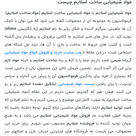
مواد شیمیایی ساخت اسلایم چیست
مواد شیمیایی اسلایم
یا
مواد شیمیایی ساخت اسلایم
(
مواد ساخت اسلایم
)،
فرمولاسیون به مجموعه ای از محصولات گفته می شود که می توان با کمک
آن ها ماهیتی سرگرم کننده و شکل پذیر به نام
اسلایم
(به انگلیسی
slime
)
تولید کرد. در سال های اخیر اسلایم به کالایی پرفروش و پرطرفدار بدل گشته
است و کلیپ های مربوط به ساخت و بازی با آن ها، ترند اول شبکه های
اجتماعی است. در این مقاله از
وب سایت خرید و فروش انواع مواد شیمیایی
آریانا شیمی
قصد داریم شما را با کنه و بنه
ساخت اسلایم
و البته
مواد لازم
برای این کار آشنا کنیم. تضمین فروش بالای این محصول، یکی از دلایلی است
که بسیاری از افراد برای یادگیری
فرمولاسیون
آن پا پیش می گذارند و سراسر
اینترنت را برای یافتن
لیست مواد شیمیایی
تشکیل دهنده اسلایم
زیر و رو
می کنند. همان طور که گفتیم، سعی داریم در این مقاله (مواد شیمیایی
ساخت اسلایم)، به صورت کامل این موضوع را بررسی کنیم و به تمام افرادی که
قصد
تولید اسلایم
دارند، راهکارهای مناسبی ارائه کنیم. توجه داشته باشید که
زمینه اصلی فعالیت ما،
فروش مواد شیمیایی اسلایم
می باشد و به هیچ
عنوان تولید کننده یا
فروشنده اسلایم
محسوب نمی شویم. برای خرید این
محصولات می بایست به فروشگاه های اینترنتی اسباب بازی و امثالهم سر