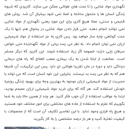
نگهداری مواد غذایی را تا مدت های طولانی ممکن می سازند. کاربردی که شیوه
زندگی انسان ها را متحول ساخته و اصلا نمی شود بیخیال آن شد. روش های
قدیمی و سنتی، عملا هیچ کاری برای این مورد یعنی نگهداری از مواد غذایی
نمی توانند انجام دهند. حتی قرار دادن مواد غذایی در یخچال هم تنها تا یک
مدت کوتاهی چاره ساز خواهد بود. پس کاری به جز استفاده از مواد شیمیایی
ارزان نمی توان انجام داد. به نظر می رسد برخی از مواد نگهدارنده حتی خواص
سرطان زایی دارند؛ خصوصا اگر زیاد استفاده شوند. این کاربرد که دیگر محشر
است. ممانعت از ابتلا شدن به یک بیماری صعب العلاج که راه های درمانی
دردناکی دارد و دوره در مان تقریبا طولانی ای دارد. پس این ترکیبات، آن قدرها
هم که به نظر می رسد بد نیستند. بنابراین این خود انسان است که می تواند با
مدیریت از مواد شیمیایی ارزان موجود به بهترین وجه برای بهبود زندگی روزمره
خودش استفاده کند. هر گاه که برای خرید مواد شیمیایی ارزان مصمم بودید،
ابتدا به عواقب استفاده از آن خوب فکر کنید. هر چند از همین حالا باید به شما
بگوییم که ملزم به استفاده از ماده های مختلفی برای امور مختلف خود هستید
و هیچ راه فراری وجود ندارد. با این تفاسیر تکلیف آن است که از محصولات با
کیفیت تغذیه کنید و هر بار درصد مشخصی را به کار بگیرید.