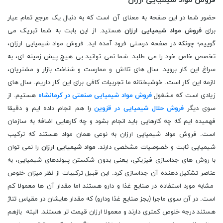
حضور شما در این صفحه به معنای آن است که به دنبال یک مرجع تمام عیار
برای
فروش مواد شیمیایی ارزان
هستید. از این بابت به شما تبریک می
گوییم؛ چونکه در صفحه درستی فرود آمده اید. فروش مواد شیمیایی ارزان،
تخصص خاص خود را می طلبد. شما نمی توانید بی هیچ پیش زمینه ای، به
سراغ این کار بروید. سال های تلاش و ممارست و شناخت بازار و مشتریان،
لازمه این کار است. خوشبختانه ما تجربیات کافی برای این کار داریم. سال های
زیادی است که مشغول
فروش مواد شیمیایی صنعتی در کرمانشاه
هستیم. از
سوی دیگر
فروش حلال شیمیایی در قزوین
را هم انجام داده ایم و دقیقا
فهمیده ایم که چه کارهایی باید انجام بشود و چه کارهایی اضافه به سازمان
است. فروش مواد شیمیایی ارزان به نوعی همان مواد هستند که ترکیب
شیمیایی ثابت و خصوصیات مشخصی دارند.
مواد شیمیایی ارزان
را نمی توان
با روش های جداسازی فیزیکی، یعنی بدون شکستن پیوندهای شیمیایی، به
عناصر تشکیل دهنده آن جداسازی کرد. این قبیل ترکیبات از نظر میزان خلوص
مشابه مورد استفاده در صنایع غذا و دارو هستند اما مقدار آن ها معمولا کم
است. در آن سوی ماجرا (بجز صنایع غذا ودارو) که مقدار هایشان در مقیاس تناژ
هستند درجه خلوص کمتری دارند و معمولا ارزان قیمت تر هستند. البته بازهم