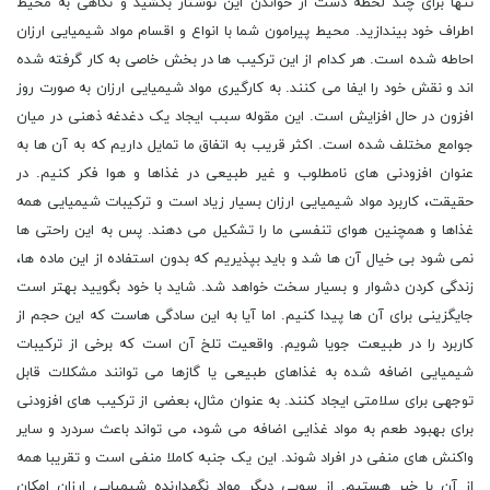
تنها برای چند لحظه دست از خواندن این نوشتار بکشید و نگاهی به محیط
اطراف خود بیندازید. محیط پیرامون شما با انواع و اقسام مواد شیمیایی ارزان
احاطه شده است. هر کدام از این ترکیب ها در بخش خاصی به کار گرفته شده
اند و نقش خود را ایفا می کنند. به کارگیری مواد شیمیایی ارزان به صورت روز
افزون در حال افزایش است. این مقوله سبب ایجاد یک دغدغه ذهنی در میان
جوامع مختلف شده است. اکثر قریب به اتفاق ما تمایل داریم که به آن ها به
عنوان افزودنی های نامطلوب و غیر طبیعی در غذاها و هوا فکر کنیم. در
حقیقت، کاربرد مواد شیمیایی ارزان بسیار زیاد است و ترکیبات شیمیایی همه
غذاها و همچنین هوای تنفسی ما را تشکیل می دهند. پس به این راحتی ها
نمی شود بی خیال آن ها شد و باید بپذیریم که بدون استفاده از این ماده ها،
زندگی کردن دشوار و بسیار سخت خواهد شد. شاید با خود بگویید بهتر است
جایگزینی برای آن ها پیدا کنیم. اما آیا به این سادگی هاست که این حجم از
کاربرد را در طبیعت جویا شویم. واقعیت تلخ آن است که برخی از ترکیبات
شیمیایی اضافه شده به غذاهای طبیعی یا گازها می توانند مشکلات قابل
توجهی برای سلامتی ایجاد کنند. به عنوان مثال، بعضی از ترکیب های افزودنی
برای بهبود طعم به مواد غذایی اضافه می شود، می تواند باعث سردرد و سایر
واکنش های منفی در افراد شوند. این یک جنبه کاملا منفی است و تقریبا همه
از آن با خبر هستیم. از سویی دیگر مواد نگهدارنده شیمیایی ارزان امکان