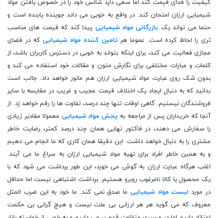
کیفیت را فدای قیمت کند اما سعی دارد شانس خود را در خصوص یافتن مواد
شیمیایی ارزان امتحان کند. در واقع به خوبی می داند جوینده یابنده است و
حتما می تواند یک
بازرگانی مواد شیمیایی
پیدا کند که قیمت های مناسب
تری را لحاظ کرده است. عموما هر
تامین کننده مواد شیمیایی
که در فضای
مجازی فعالیت می کند، برای اینکه بتواند به خوبی در دسترس کاربران باشد، از
کلمات و عبارات مختلفی برای نگارش متون و مقالات خود استفاده می کند و
بدون شک روی عبارت مواد شیمیایی ارزان هم مانور خواهد داد. جالب است
بدانید که به دنبال ایجاد یک اختلاف قیمت عجیب و غریب در مقایسه با سایر
فروشندگان نیستیم. گاهی اوقات تنها چند درصد، تفاوت ها را رقم خواهد زد. از
آنجا که خریداران پس از مراجعه به
پخش مواد شیمیایی
معمولا مقادیر زیادی
را سفارش می دهند، در فاکتور نهایی همان چند درصد کمتر، رضایت خاطر
مشتری را به دنبال خواهد داشت. این دقیقا همان کاری که ما انجام می دهیم
و به همین خاطر افراد برای تهیه مواد شیمیایی ارزان به سراغ ما می آیند.
اغلب هرگاه عبارت ارزان به گوش می خورد، این طور برداشت می شود که با
یک محصول یا کالا نامرغوب روبرو هستیم. برداشت اشتباهی نیست اما حداقل
در مورد
لیست مواد شیمیایی
ما صدق نمی کند. ما خود به این ضرب المثل
معروف که می گوید هر هر ارزانی بی علت نیست و هیچ گرانی بی حکمت
اعتقاد داریم اما در مسیری متفاوت قدم بر می داریم و به خوبی از خواسته بازار