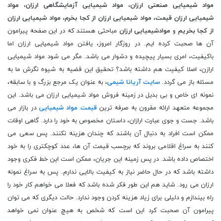
مواد شیمیایی صنعتی ارزان
،
مواد شیمیایی آزمایشگاهی ارزان
،
مواد
شیمیایی ارزان قیمت
،
مواد شیمیایی ارزان از کجا بخرم
،
مواد شیمیایی ارزان
از کجا بخریم
و
موادشیمیایی ارزان
مباحثی هستند که در این صفحه پیرامون
آن ها صحبت کرده ایم. در روزگار امروز، یافتن مواد شیمیایی ارزان اما
باکیفیت، امری بسیار پیچیده و دشوار می باشد. مگر می شود مواد شیمیایی
ارازن، اصلا کیفیت هم داشته باشد؟ تحقیق این قضیه به شیوه نگرش ما به
مسئله باز می گردد.
سایت آریانا شیمی
، به عنوان یک مرجع بزرگ و با سابقه،
نمونه ای خاص و بی بدیل در زمینه فروش مواد شیمیایی ارزان می باشد. این
مجموعه متعهد ارائه مقرون به صرفه ترین
قیمت مواد شیمیایی
در بازار می
باشد. جست و جوی عبارت ارازان، داستان مخصوص به خود را دارد. گاهی اوقات
ممکن است افراد به دنبال آن باشند که چندان هزینه نکنند. پس سعی می
کنند به سراغ اقلامی بروند که برچسب قیمت آن ها، عدد کوچکتری را به خود
اختصاص داده باشد. در پس زمینه این جریان، ممکن است این خط فکری وجود
داشته باشد که در حال حاضر نیاز به کیفیت بالایی ندارم. پس به سراغ نمونه
ارزان می رود. شاید هم این طور فکر شده باشد که فعلا می خواهم کار خود را
راه بیندازم و دلیلی برای زیاد هزینه کردن وجود ندارد. حالت دیگری که می توان
پیرامون آن صحبت کرد این است که شخص به هیچ عنوان نمی خواهد