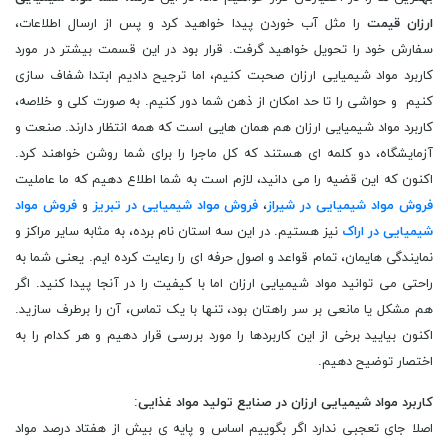
ارزان قیمت
را مثل آب خوردن پیدا خواهید کرد و پس از ارسال اطلاعات،
سفارش خود را تحویل خواهید گرفت. قرار بود در این قسمت بیشتر در مورد
کاربرد مواد شیمیایی ارزان صحبت کنیم، اما ترجیح دادیم ابتدا شفاف سازی
کنیم و حواشی را تا حد امکان از ذهن شما دور کنیم. به صورت کلی و خلاصه،
کاربرد مواد شیمیایی ارزان هم همان هایی است که همه انتظار دارند. صنعت و
آزمایشگاه، دو کلمه ای هستند که کل ماجرا را برای شما روشن خواهند کرد.
اکنون که این قضیه را می دانید، لازم است به شما اطلاع دهیم که ما عاملیت
فروش مواد شیمیایی در شیراز
،
فروش مواد شیمیایی در تبریز
و
فروش مواد
شیمیایی در اراک
نیز هستیم. در این سه استان نام برده، به مثابه سایر مراکز و
نمایندگی هایمان، تمام قواعد و اصول حرفه ای را رعایت کرده ایم. یعنی شما به
راحتی می توانید مواد شیمیایی ارزان اما با کیفیت را در آنجا پیدا کنید. اگر
هم مشکل یا مانعی بر سر راهتان بود، تنها با یک تماس، آن را برطرف سازید.
اکنون بیایید برخی از این کاربردها را مورد بررسی قرار دهیم و هر کدام را به
اختصار توضیح دهیم.
کاربرد مواد شیمیایی ارزان در صنایع تولید مواد غذایی
:
اصلا جای تعجبی ندارد اگر بگوییم اساس و پایه ی بیش از هفتاد درصد مواد