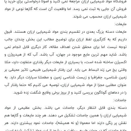
فروشگاه مواد شیمیایی ارزان مراجعه نمی کنید و اصولا درخواستی برای خرید یا
فروش آن جایی به ثبت نمی رسد. اما واقعیت آن است که گازها نوعی از مواد
شیمیایی ارزان محسوب می شوند.
مایعات:
مایعات دسته بزرگ بعدی در تقسیم بندی مواد شیمیایی ارزان هستند. قبول
داریم که به کارگیری لفظ ارزان برای توضیح مطالب این بخش چندان جالب
توجه نیست اما برای محقق شدن اهداف مقاله، کار دیگری قابل انجام نمی
باشد. شاید مهم ترین مایع موجود در جهان، آب باشد. آب که از هیدروژن و
اکسیژن ساخته شده است، با بسیاری از مایعات دیگر رفتاری متفاوت دارد، مثلا
وقتی یخ می زند انبساط می یابد. این رفتار شیمیایی طبیعی تاثیر عمیقی بر
زمین شناسی، جغرافیا و زیست شناسی زمین و مطمئنا سیارات دیگر دارد. به
عنوان مطلبی مجزا از مواد شیمیایی ارزان، توصیه می کنیم که حتما رفتار آب
را در دماهای گوناگون بررسی کنید و از بروز برخی وقایع شگفت زده شوید.
جامدات:
دسته بندی قابل انتظار دیگر، جامدات می باشد. بخش عظیمی از مواد
شیمیایی ارزان را همین جامدات تشکیل می دهند. هر چند مایعات و گازها هم
نقش پر رنگی دارند اما معمولا (و نه همیشه)، جامدات نمود بیشتری دارند. هر
ماده جامدی که در جهان طبیعی یافت می شود از این مواد تشکیل شده است.