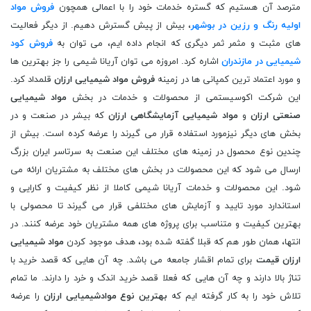
مترصد آن هستیم که گستره خدمات خود را با اعمالی همچون
فروش مواد
اولیه رنگ و رزین در بوشهر
، بیش از پیش گسترش دهیم. از دیگر فعالیت
های مثبت و مثمر ثمر دیگری که انجام داده ایم، می توان به
فروش کود
شیمیایی در مازندران
اشاره کرد. امروزه می توان آریانا شیمی را جز بهترین ها
و مورد اعتماد ترین کمپانی ها در زمینه
فروش مواد شیمیایی ارزان
قلمداد کرد.
این شرکت اکوسیستمی از محصولات و خدمات در بخش
مواد شیمیایی
صنعتی ارزان
و
مواد شیمیایی آزمایشگاهی ارزان
که بیشر در صنعت و در
بخش های دیگر نیزمورد استفاده قرار می گیرند را عرضه کرده است. بیش از
چندین نوع محصول در زمینه های مختلف این صنعت به سرتاسر ایران بزرگ
ارسال می شود که این محصولات در بخش های مختلف به مشتریان ارائه می
شود. این محصولات و خدمات آریانا شیمی کاملا از نظر کیفیت و کارایی و
استاندارد مورد تایید و آزمایش های مختلفی قرار می گیرند تا محصولی با
بهترین کیفیت و متناسب برای پروژه های همه مشتریان خود عرضه کنند. در
انتها، همان طور هم که قبلا گفته شده بود، هدف موجود کردن
مواد شیمیایی
ارزان قیمت
برای تمام اقشار جامعه می باشد. چه آن هایی که قصد خرید با
تناژ بالا دارند و چه آن هایی که فعلا قصد خرید اندک و خرد را دارند. ما تمام
تلاش خود را به کار گرفته ایم که
بهترین نوع موادشیمیایی ارزان
را عرضه