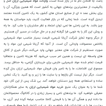
باعث جا افتادن نام ما در بازار شده است،
واردات مواد شیمیایی ارزان
اصل و
باکیفیت از معتبرترین برندهای جهانی به کشور است که همین ویژگی، آن را
برای بخش عمد ه ‌ای از صنایع استان های کشور، به یک تامین‌ کننده معتمد
تبدیل کرده است. شما زمانی که در بازار فعالیت کنید، باید حواستان به همه
چیز باشد. به این راحتی ها نمی توان اعتماد و نظر مشتریان را جلب کرد. ما راه
و روش این کار را به خوبی فرا گرفته ایم و در حال حرکت در مسیر آن هستیم.
از دیگر وجوه تمایز شرکت آریانا شیمی، قیمت بسیار مناسب مواد شیمیایی
بالاخص محصولات وارداتی آن است. از آنجا که آریانا شیمی این مواد را به‌
صورت مستقیم از شرکت ‌های معتبر جهانی وارد می‌کند، دیگر خبری از کانال
‌های واسطه ‌ای نیست و همین امر سبب می‌شود که هزینه تامین و متعاقبا
قیمت تمام‌ شده مواد شیمیایی خارجی برای خریداران گرامی، به حداقل برسد.
مجموع این اقدامات، ما را به نامبر وان فروش مواد شیمیایی ارزان بدل کرده
است. دیگر نیاز نیست کل بازارها و یا سایت ها را زیر و رو کنید. با یک تماس
ساده و استعلام، همه چیز دستتان خواهد آمد. بی شک پس از این کار، خود
شما ما را به عنوان یک منبع
خرید مواد شیمیایی ارزان
به سایر همکارانتان
معرفی خواهید کرد. ما برندهای نامی و بسیار زیادی را در کاتالوگ محصولاتمان
جا داده ایم و همگی آن ها را با قیمتی کاملا مناسب عرضه کرده ایم. آری، ما
بهترین ها را در اختیارتان قرار خواهیم داد. در این تارنما، شما
مواد شیمیایی