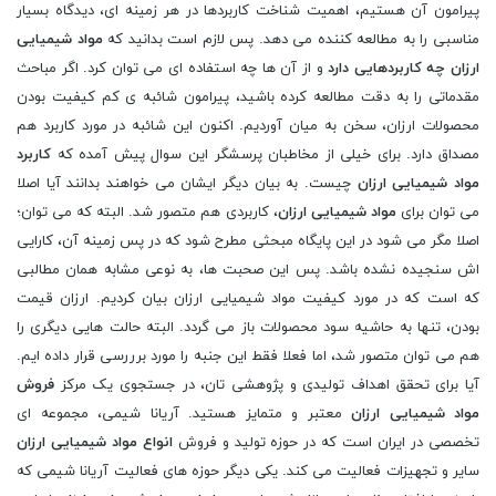
پیرامون آن هستیم، اهمیت شناخت کاربردها در هر زمینه ای، دیدگاه بسیار
مناسبی را به مطالعه کننده می دهد. پس لازم است بدانید که
مواد شیمیایی
ارزان چه کاربردهایی دارد
و از آن ها چه استفاده ای می توان کرد. اگر مباحث
مقدماتی را به دقت مطالعه کرده باشید، پیرامون شائبه ی کم کیفیت بودن
محصولات ارزان، سخن به میان آوردیم. اکنون این شائبه در مورد کاربرد هم
مصداق دارد. برای خیلی از مخاطبان پرسشگر این سوال پیش آمده که
کاربرد
مواد شیمیایی ارزان
چیست. به بیان دیگر ایشان می خواهند بدانند آیا اصلا
می توان برای
مواد شیمیایی ارزان
، کاربردی هم متصور شد. البته که می توان؛
اصلا مگر می شود در این پایگاه مبحثی مطرح شود که در پس زمینه آن، کارایی
اش سنجیده نشده باشد. پس این صحبت ها، به نوعی مشابه همان مطالبی
که است که در مورد کیفیت مواد شیمیایی ارزان بیان کردیم. ارزان قیمت
بودن، تنها به حاشیه سود محصولات باز می گردد. البته حالت هایی دیگری را
هم می توان متصور شد، اما فعلا فقط این جنبه را مورد برررسی قرار داده ایم.
آیا برای تحقق اهداف تولیدی و پژوهشی ‌تان، در جستجوی یک مرکز
فروش
مواد شیمیایی ارزان
معتبر و متمایز هستید. آریانا شیمی، مجموعه ‌ای
تخصصی در ایران است که در حوزه تولید و فروش
انواع مواد شیمیایی ارزان
سایر و تجهیزات فعالیت می ‌کند. یکی دیگر حوزه‌ های فعالیت آریانا شیمی که