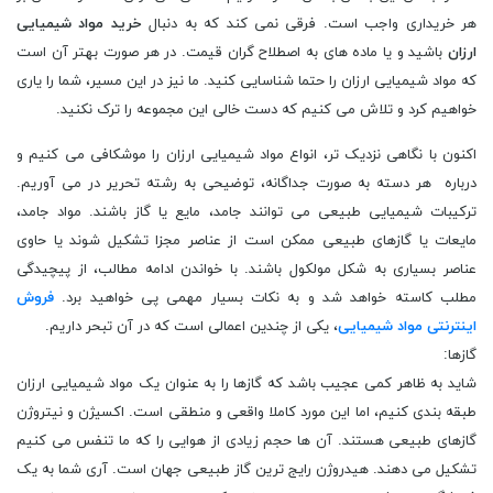
هر خریداری واجب است. فرقی نمی کند که به دنبال
خرید مواد شیمیایی
ارزان
باشید و یا ماده های به اصطلاح گران قیمت. در هر صورت بهتر آن است
که مواد شیمیایی ارزان را حتما شناسایی کنید. ما نیز در این مسیر، شما را یاری
خواهیم کرد و تلاش می کنیم که دست خالی این مجموعه را ترک نکنید.
اکنون با نگاهی نزدیک تر، انواع مواد شیمیایی ارزان را موشکافی می کنیم و
درباره هر دسته به صورت جداگانه، توضیحی به رشته تحریر در می آوریم.
ترکیبات شیمیایی طبیعی می توانند جامد، مایع یا گاز باشند. مواد جامد،
مایعات یا گازهای طبیعی ممکن است از عناصر مجزا تشکیل شوند یا حاوی
عناصر بسیاری به شکل مولکول باشند. با خواندن ادامه مطالب، از پیچیدگی
مطلب کاسته خواهد شد و به نکات بسیار مهمی پی خواهید برد.
فروش
اینترنتی مواد شیمیایی
، یکی از چندین اعمالی است که در آن تبحر داریم.
گازها:
شاید به ظاهر کمی عجیب باشد که گازها را به عنوان یک مواد شیمیایی ارزان
طبقه بندی کنیم، اما این مورد کاملا واقعی و منطقی است. اکسیژن و نیتروژن
گازهای طبیعی هستند. آن ها حجم زیادی از هوایی را که ما تنفس می کنیم
تشکیل می دهند. هیدروژن رایج ترین گاز طبیعی جهان است. آری شما به یک