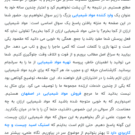
مطلع هستیم. در نتیجه به آن پشت نخواهیم کرد و اعتبار چندین ساله خود به
عنوان یک
وارد کننده مواد شیمیایی
بزرگ را زیر سوال نخواهیم برد. حضور شما
در این صفحه به منزله یافتن پاسخ یک سوال اساسی است: مواد شیمیایی
ارزان از کجا بخرم؟ یا حتی مواد شیمیایی ارزان از کجا بخریم؟ تفاوتی ندارد که
فعل پرسش شما مفرد باشد یا جمع. همگی به خوبی می دانید که مقصود یکی
است و تنها بازی با کلمات است که کمی ماجرا را پیچ و تاب می دهد. حال
بیایید به سراغ اصل مطالب برویم و از فوت و اتلاف وقت جلوگیری کنیم. شما
می توانید با اطمینان خاطر، پروسه
تهیه مواد شیمیایی
از ما را به سرانجام
برسانید. کارشناسان حرفه ای و مجرب ما، هر آنچه که برای خرید مواد شیمیایی
ارزان لازم باشد را در اختیارتان قرار خواهند داد. این مقدمه، توضیح کوتاهی بود
که یکی از چندین خدمات ارزنده مجموعه ما را توصیف می کرد. برای مثال بد
نیست بدانید که ما مرجع
فروش مواد شیمیایی در اصفهان
هستیم.
امیدواریم که به خوبی متوجه شده باشید که مواد شیمیایی ارزان به چه
معناست. اگر سوالی در این خصوص داشتید، حتما آن را با ما در میان بگذارید.
به صورت علمی تر اگر بخواهیم به این سوال که مواد شیمیایی ارزان چیست،
این گونه پاسخ دهیم. حتی لازم است بداینم که
استیک اسید چیست و چه
کاربردی دارد
تا بهتر بتوانیم از موضوع سر در بیاوریم. نگاه علمی، بیشتر مد