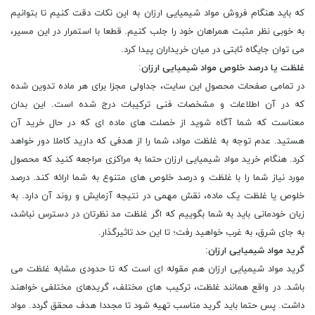
که باید هنگام فروش مواد شیمیایی ارزان به این نکات دقت کنیم تا بتوانیم
به خوبی نظر مثبت همراهان خود را جلب کنیم. قطعا با استمرار در این مسیر،
می توان جایگاه ثابتی در میان خریداران پیدا کرد.
غلظت یا درصد خلوص مواد شیمیایی ارزان
:
در تمامی صفحات محصول این سایت، جداولی مجزا برای هر ماده تدوین شده
که در آن اطلاعات و مشخصات فنی ترکیبات درج شده است. این بدان
معناست که شما آگاه شوید از خصلت های ماده ای که در حال خرید آن
هستید. عدم توجه به غلظت مواد، شما را از هدفی که دارید کاملا دور خواهد
کرد. هنگام خرید مواد شیمیایی ارزان حتما به مراکزی مراجعه کنید که محصول
مورد نیاز شما را با غلظت و درصد خلوص ‌های متنوع به شما ارائه کند. درصد
خلوص یا غلظت یک ماده، نقش مهمی در نتیجه آزمایش و روند آن دارد. به
زبان خودمانی باید به شما بگوییم که اگر غلظت مد نظرتان در دسترس نباشد،
به جای شرق، به غرب خواهید رفت؛ تا این حد تاثیرگذار.
گرید مواد شیمیایی ارزان
:
گرید مواد شیمیایی ارزان هم مقوله ای است که تا حدودی مشابه غلظت می
باشد. در واقع همانند غلظت، ترکیب های مختلف، گریدهای مختلفی خواهند
داشت. پس حتما باید گرید مناسب تهیه شود تا مجددا هدف محقق گردد. مواد