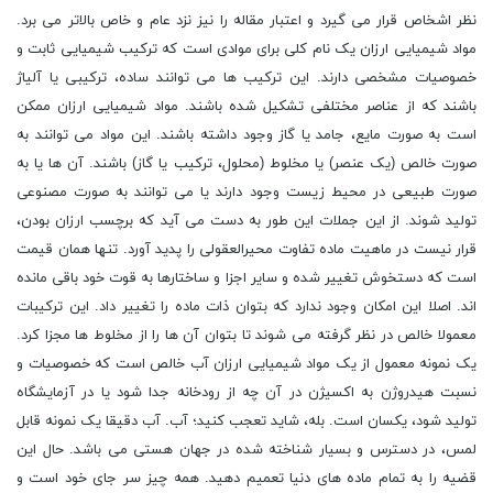
نظر اشخاص قرار می گیرد و اعتبار مقاله را نیز نزد عام و خاص بالاتر می برد.
مواد شیمیایی ارزان یک نام کلی برای موادی است که ترکیب شیمیایی ثابت و
خصوصیات مشخصی دارند. این ترکیب ها می توانند ساده، ترکیبی یا آلیاژ
باشند که از عناصر مختلفی تشکیل شده باشند. مواد شیمیایی ارزان ممکن
است به صورت مایع، جامد یا گاز وجود داشته باشند. این مواد می توانند به
صورت خالص (یک عنصر) یا مخلوط (محلول، ترکیب یا گاز) باشند. آن ها یا به
صورت طبیعی در محیط زیست وجود دارند یا می توانند به صورت مصنوعی
تولید شوند. از این جملات این طور به دست می آید که برچسب ارزان بودن،
قرار نیست در ماهیت ماده تفاوت محیرالعقولی را پدید آورد. تنها همان قیمت
است که دستخوش تغییر شده و سایر اجزا و ساختارها به قوت خود باقی مانده
اند. اصلا این امکان وجود ندارد که بتوان ذات ماده را تغییر داد. این ترکیبات
معمولا خالص در نظر گرفته می شوند تا بتوان آن ها را از مخلوط ها مجزا کرد.
یک نمونه معمول از یک مواد شیمیایی ارزان آب خالص است که خصوصیات و
نسبت هیدروژن به اکسیژن در آن چه از رودخانه جدا شود یا در آزمایشگاه
تولید شود، یکسان است. بله، شاید تعجب کنید؛ آب. آب دقیقا یک نمونه قابل
لمس، در دسترس و بسیار شناخته شده در جهان هستی می باشد. حال این
قضیه را به تمام ماده های دنیا تعمیم دهید. همه چیز سر جای خود است و