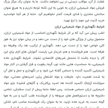
غفلت از آن، عواقب درستی در پی نخواهد داشت. ما به عنوان یک مرکز بزرگ
فروش مواد شیمیایی ارزان، به خوبی به این نکته توجه داریم و به هیچ عنوان
سلامتی مشتری را فدای قیمت کمتر نخواهیم کرد. حتما از هر کجا خواستید
خرید کنید، این مورد را ارج نهید.
شرایط نگهداری از مواد شیمیایی ارزان
:
اغلب پیش می آید که بر اثر شرایط نگهداری نامناسب از مواد شیمیایی ارزان،
محصول برخی از ویژگی های خود را از دست می دهد و در برخی موارد نیز به طور
کلی خواص خود را از دست می دهد. نگهداری از ترکیب ها، یک وظیفه دو
طرفه است. هم فروشنده و هم خریدار می بایست آموزش های لازم برای این
کار را دیده باشند تا متحمل ضررهای اقتصادی نشوند. شرایط نگهداری ماده
شیمیایی، به حساسیت ‌هایی مانند نور، گرما، رطوبت و قرار گرفتن در کنار مواد
شیمیایی اکسید کننده یا حساس گفته می ‌شود و در نگهداری و حمل و نقل آن
به شدت اهمیت دارد. مایعات و مواد اشتعال ‌پذیر، اسیدهای معدنی، مواد
سوزاننده (پایه)، اکسید کننده‌ ها، اسید پرکلریک و گازهای فشرده جزو مواد
شیمیایی ارزان حساس هستند. پس لطفا حتما پیش از ثبت سفارش، تمامی
دفترچه ها و دستورالعمل های مربوطه را از فروشنده طلب کنید و سر به هوا
گونه دست به خرید ماده نزنید. ما به عنوان یک فروشنده صاحب نام، تلاش