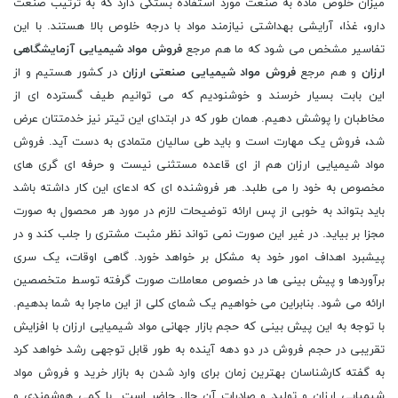
میزان خلوص ماده به صنعت مورد استفاده بستگی دارد که به ترتیب صنعت
دارو، غذا، آرایشی بهداشتی نیازمند مواد با درجه خلوص بالا هستند. با این
تفاسیر مشخص می شود که ما هم مرجع
فروش مواد شیمیایی آزمایشگاهی
ارزان
و هم مرجع
فروش مواد شیمیایی صنعتی ارزان
در کشور هستیم و از
این بابت بسیار خرسند و خوشنودیم که می توانیم طیف گسترده ای از
مخاطبان را پوشش دهیم. همان طور که در ابتدای این تیتر نیز خدمتتان عرض
شد، فروش یک مهارت است و باید طی سالیان متمادی به دست آید. فروش
مواد شیمیایی ارزان هم از ای قاعده مستثنی نیست و حرفه ای گری های
مخصوص به خود را می طلبد. هر فروشنده ای که ادعای این کار داشته باشد
باید بتواند به خوبی از پس ارائه توضیحات لازم در مورد هر محصول به صورت
مجزا بر بیاید. در غیر این صورت نمی تواند نظر مثبت مشتری را جلب کند و در
پیشبرد اهداف امور خود به مشکل بر خواهد خورد. گاهی اوقات، یک سری
برآوردها و پیش بینی ها در خصوص معاملات صورت گرفته توسط متخصصین
ارائه می شود. بنابراین می خواهیم یک شمای کلی از این ماجرا به شما بدهیم.
با توجه به این پیش بینی که حجم بازار جهانی مواد شیمیایی ارزان با افزایش
تقریبی در حجم فروش در دو دهه آینده به طور قابل توجهی رشد خواهد کرد
به گفته کارشناسان بهترین زمان برای وارد شدن به بازار خرید و فروش مواد
شیمیایی ارزان و تولید و صادرات آن حال حاضر است. با کمی هوشمندی و