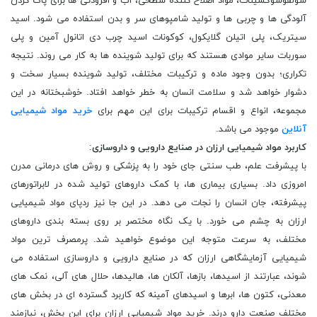
سولفوسوکسینات، مواد اصلاح کننده سطحی، آب و افزودنی ‌ها برای پاک کردن
آلودگی ‌ها و چربی ‌ها و تولید شامپوهای سر و بدن استفاده می‌ شود. اسید
سیتریک، پلی اتیلن گلایکول، کوکونات اسید چرب دی اتانول آمین و پلی
سوربات سایر موادی هستند که برای تولید شوینده ‌ها به کار می ‌روند. نتیجه
تکراری؛ بدون وجود ماده و ترکیبات مختلف، تولید شوینده بسیار سخت و
دشوار خواهد شد و سلامت انسان به خطر خواهد افتاد. خوشبختانه در این
مجموعه، انواع و اقسام ترکیبات برای این مهم برای
خرید مواد شیمیایی
آنلاین
موجود می باشد.
کاربرد مواد شیمیایی ارزان در صنایع دارویی و داروسازی
:
با پیشرفت علم، طب سنتی جای خود را به پزشکی و روش های درمانی مدرن
امروزی داد. بسیاری بیماری ها، با کمک داروهای تولید شده در لابراتورهای
پیشرفته، جان انسان را نجات می دهد. در این جا نیز ردپای مواد شیمیایی
ارزان به چشم می خورد. با یک نگاه مختصر بر روی بسته بندی داروهای
مختلف، به سرعت متوجه این موضوع خواهید شد. پرمصرف ترین مواد
شیمیایی آزمایشگاهی ارزان که در صنایع دارویی و داروسازی استفاده می
شوند، عبارتند از اسیدها، بازها، آلکان ‌ها، هالیدها، حلال ‌های آلی، نمک ‌های
معدنی، کتون ‌ها، ابرها و اسیدهای آمینه که کاربرد گسترده ‌ای در بخش‌ های
مختلف صنعت دارو درند. خرید مواد شیمیایی ارزان برای این بخش، نیازمند