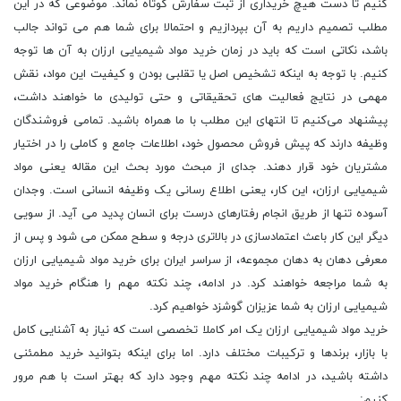
کنیم تا دست هیچ خریداری از ثبت سفارش کوتاه نماند. موضوعی که در این
مطلب تصمیم داریم به آن بپردازیم و احتمالا برای شما هم می تواند جالب
باشد، نکاتی است که باید در زمان خرید مواد شیمیایی ارزان به آن ها توجه
کنیم. با توجه به اینکه تشخیص اصل یا تقلبی بودن و کیفیت این مواد، نقش
مهمی در نتایج فعالیت ‌های تحقیقاتی و حتی تولیدی ما خواهند داشت،
پیشنهاد می‌کنیم تا انتهای این مطلب با ما همراه باشید. تمامی فروشندگان
وظیفه دارند که پیش فروش محصول خود، اطلاعات جامع و کاملی را در اختیار
مشتریان خود قرار دهند. جدای از مبحث مورد بحث این مقاله یعنی مواد
شیمیایی ارزان، این کار، یعنی اطلاع رسانی یک وظیفه انسانی است. وجدان
آسوده تنها از طریق انجام رفتارهای درست برای انسان پدید می آید. از سویی
دیگر این کار باعث اعتمادسازی در بالاتری درجه و سطح ممکن می شود و پس از
معرفی دهان به دهان مجموعه، از سراسر ایران برای خرید مواد شیمیایی ارزان
به شما مراجعه خواهند کرد. در ادامه، چند نکته مهم را هنگام خرید مواد
شیمیایی ارزان به شما عزیزان گوشزد خواهیم کرد.
خرید مواد شیمیایی ارزان یک امر کاملا تخصصی است که نیاز به آشنایی کامل
با بازار، برندها و ترکیبات مختلف دارد. اما برای اینکه بتوانید خرید مطمئنی
داشته باشید، در ادامه چند نکته مهم وجود دارد که بهتر است با هم مرور
کنیم: