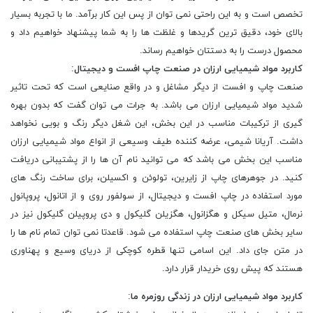
تخصص است و به این راحتی نمی توان از پس این کار برآمد. ما با تجربه بسیار
بالای خود، دقیق ترین گریدها و غلظت ها را به شما پیشنهاد خواهیم داد و
محصول درست را به دستتان خواهیم رساند.
کاربرد مواد شیمیایی ارزان در صنعت چاپ افست و دیجیتال
:
صنعت چاپ و افست از دیگر مشاغل و در واقع صنایعی است که تحت تاثیر
شدید مواد شیمیایی ارزان می باشد. به جرات می توان گفت که بدون بهره
گیری از ترکیبات مناسب در این بخش، این شغل دیگر رنگ و بویی نخواهد
داشت. آریانا شیمی، عرضه کننده طیف وسیعی از انواع مواد شیمیایی ارزان
مناسب این بخش می باشد که می توانید نام آن ها را از پشتیبانی دریافت
کنید. در جوهرهای چاپ از زایرین، تولوئن و اکسیلن، برای ساخت رنگ ‌های
مورد استفاده در چاپ افست و دیجیتال، از سولفور روی و از اتانول، پروپانول
نرمال، متیل سیکل و هگزانول، هگزیلن گلیکول و دی پروپیلن گلیکول نیز در
سایر بخش ‌های صنعت چاپ استفاده می ‌شود. قاعدتا نمی توان تمام نام ها را
در متن جای داد. این اسامی تنها قطره کوچکی از دریای وسیع و پهناوری
هستند که پیش روی خریدار قرار دارد.
کاربرد مواد شیمیایی ارزان در زندگی روزمره ما
: