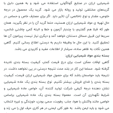
شیمیایی ارزان در صنایع گوناگونی استفاده می ‌شود و به همین دلیل با
گریدهای مختلفی تولید و روانه بازار می ‌شود. گرید یک محصول در درجه
خلوص، مقدار و نوع ناخالصی آن تاثیر دارد. اگر برای مصارف خاص و حساس در
حال تهیه‌ ی مواد شیمیایی ارزان هستید، حتما گرید آن را در نظر بگیرید. همان
طور که قبلا هم گفتیم، با چندبار آزمون و خطا و البته کمی چاشنی شانس،
سریعا این قبیل مسائل دستتان خواهد آمد و دیگری نیاز نیست پیرامون آن ها
تحقیق کنید. با این حال ما وظیفه داریم به درستی اطلاع رسانی کنیم. گاهی
همین نکات به ظاهر ساده، سرشار از اطلاعات مفید و کاربردی می باشد.
بسته بندی مواد شیمیایی ارزان
:
گاهی اوقات ممکن است برای درج قیمت کمتر، کیفیت بسته بندی نادیده
گرفته شود. مسلما این کار در بلند مدت نتیجه درستی در پی نخواهد داشت. در
نتیجه باید حواسمان باشد که برای حصول مواد شیمیایی ارزان قیمت، کیفیت
بسته بندی را فدای فروش بیشتر نکنیم. نوع بسته بندی یک ماده شیمیایی
نشان دهنده‌ درجه کیفی شرکت تولید کننده آن، خواص ماده شیمیایی و
شرایط نگهداری آن است. معمولا بسته ‌بندی یک ماده شیمیایی براساس
خواصی مانند واکنش با هوا، جذب رطوبت، سمی بودن، خورندگی و غیره انتخاب
می ‌شود و باید ایمن باشد. به طور کلی ایمنی در هر کاری حرف اول را می زند و