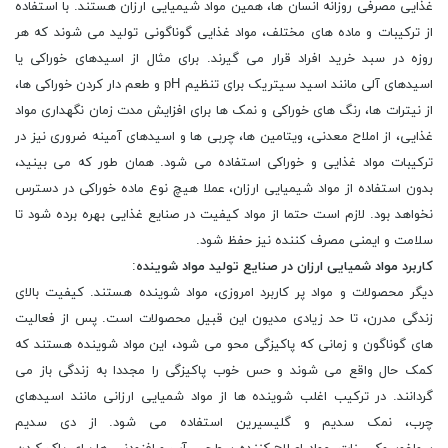
غذایی مصرفی روزانه انسان ها، همین مواد شیمیایی ارزان هستند. با استفاده
از ترکیبات و ماده های مختلف، مواد غذایی گوناگونی تولید می شوند که هر
روزه در سبد خرید افراد قرار می گیرند. برای مثال از اسیدهای خوراکی یا
اسیدهای آلی مانند اسید سیتریک برای تنظیم pH و طعم دار کردن خوراکی‌ ها،
از نیترات ‌ها، رنگ ‌های خوراکی و نمک‌ ها برای افزایش مدت زمان نگهداری مواد
غذایی، از املاح معدنی، ویتامین‌ ها، چربی ‌ها و اسیدهای آمینه ضروری نیز در
ترکیبات مواد غذایی و خوراکی استفاده می ‌شود. همان طور که می بینید،
بدون استفاده از مواد شیمیایی ارزان، عملا هیچ نوع ماده خوراکی در دسترس
نخواهد بود. لازم است حتما از مواد کیفیت در صنایع غذایی بهره برده شود تا
سلامت و ایمنی مصرف کننده نیز حفظ شود.
کاربرد مواد شمیایی ارزان در صنایع تولید مواد شوینده
:
دیگر محصولات و مواد پر کاربرد امروزی، مواد شوینده هستند. کیفیت بالای
زندگی مدرن، تا حد زیادی مدیون این قبیل محصولات است. پس از فعالیت
های گوناگون و زمانی که پاکیزگی محو می شود، این مواد شوینده هستند که
کمک حال واقع می شوند و حس خوب پاکیزگی را مجددا به زندگی باز می
گردانند. در ترکیب اغلب شوینده ‌ها از مواد شمیایی ارزانی مانند اسیدهای
چرب، نمک سدیم و گلیسیرین استفاده می ‌شود. از دی سدیم