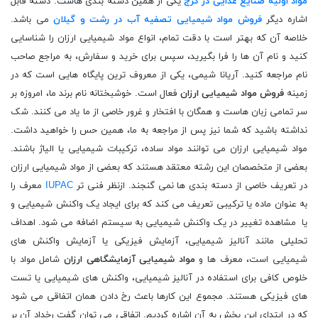
مواد اولیه صنایع غذایی در کرج
یکی از همین دسته بندی هاست. دسته قابل
اشاره دیگر
فروش مواد شیمیایی تصفیه آب در رشت و گیلان
می باشد.
خلاصه آن که بهتر است با دقت تمام، انواع مواد شیمیایی ارزان را شناسایی
کنید و نام آن ها را فرا بگیرید، سپس برای خرید و سفارش، به مراجع صاحب
نام مراجعه کنید. آریانا شیمی، یکی از معروف ترین پایگاه هایی است که در
زمینه
فروش مواد شیمیایی ارزان
فعال است. خوشبختانه نام برند ما، امروزه بر
سر تمامی زبان هاست و همگان با افتخار و غرور خاصی از ما یاد می کنند. شک
نداشته باشید که شما نیز پس از مراجعه به ما، همین حس را خواهید داشت.
مواد شیمیایی ارزان می توانند مواد ساده، ترکیبات شیمیایی یا الیاژ باشند.
بعضی از متخصصان این رشته معتقد هستند که بعضی از مواد شیمیایی ارزان
در تعریف خاصی از دسته بندی ها نمی گنجند. ازنظر فنی تر
IUPAC
معرف را
به عنوان ماده یا ترکیبی تعریف می کند که برای ایجاد یک واکنش شیمیایی و
یا مشاهده تغییر در یک واکنش شیمیایی به سیستم اضافه می شود. اهداف
تحلیلی مانند آنالیز شیمیایی، آزمایش فیزیکی یا آزمایش واکنش های
شیمیایی است، معرف ها و
مواد شیمیایی آزمایشگاهی ارزان
شامل مواد با
خلوص کافی برای استفاده در آنالیز شیمیایی، واکنش های شیمیایی یا تست
های فیزیکی هستند. مجموع این کارها باعث رخ دادن همان اتفاقی می شود
که در ابتدای این بخش به آن اشاره کردیم. اتفاقی می توان گفت رخداد آن بر