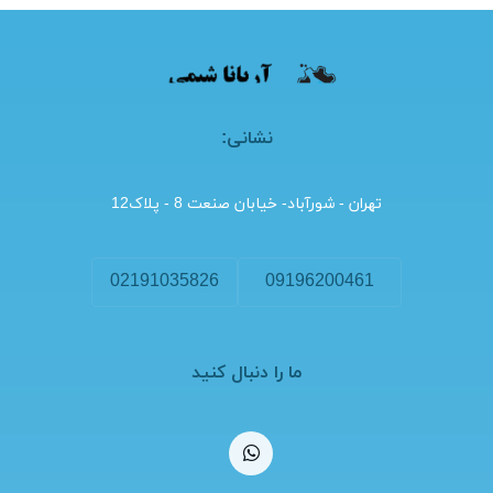
نشانی:
تهران - شورآباد- خیابان صنعت 8 - پلاک12
02191035826
09196200461
ما را دنبال کنید