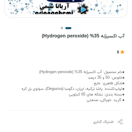
آب اکسیژنه 35% (Hydrogen peroxide)
5
●نام محصول: آب اکسیژنه 35% (Hydrogen peroxide)
●خلوص: 50 و 35 درصد
●شکل ظاهری: مایع
●تولیدکننده: پاشا ترکیه، ایران، دگوسا (Degussa)، سولوی بل کره
●بسته بندی: بشکه های 65 کیلویی
● گرید: خوراکی، صنعتی
اشتراک گذاری