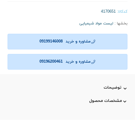
کدکالا:
بخشها :
لیست مواد شیمیایی
مشاوره و خرید
09199146008
مشاوره و خرید
09196200461
توضیحات
مشخصات محصول