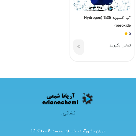
آب اکسیژنه 35% (Hydrogen
peroxide)
5
تماس بگیرید
نشانی:
تهران - شورآباد- خیابان صنعت 8 - پلاک12