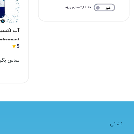
فقط آیتم‌های ویژه
خیر
بله
ydrogen
5
peroxide)
تماس بگیر
نشانی: