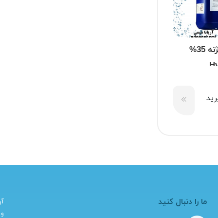
آب اکسیژنه 35%
(H
ید
ما را دنبال کنید
آر
و 