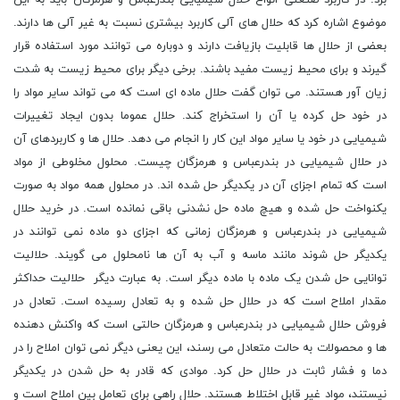
برد. در کاربرد صنعتی انواع حلال شیمیایی بندرعباس و هرمزگان باید به این
موضوع اشاره کرد که حلال های آلی کاربرد بیشتری نسبت به غیر آلی ها دارند.
بعضی از حلال ها قابلیت بازیافت دارند و دوباره می توانند مورد استفاده قرار
گیرند و برای محیط زیست مفید باشند. برخی دیگر برای محیط زیست به شدت
زیان آور هستند. می توان گفت حلال ماده ای است که می تواند سایر مواد را
در خود حل کرده یا آن را استخراج کند. حلال عموما بدون ایجاد تغییرات
شیمیایی در خود یا سایر مواد این کار را انجام می دهد. حلال ها و کاربردهای آن
در حلال شیمیایی در بندرعباس و هرمزگان چیست. محلول مخلوطی از مواد
است که تمام اجزای آن در یکدیگر حل شده اند. در محلول همه مواد به صورت
یکنواخت حل شده و هیچ ماده حل نشدنی باقی نمانده است. در خرید حلال
شیمیایی در بندرعباس و هرمزگان زمانی که اجزای دو ماده نمی توانند در
یکدیگر حل شوند مانند ماسه و آب به آن ها نامحلول می گویند. حلالیت
توانایی حل شدن یک ماده با ماده دیگر است. به عبارت دیگر حلالیت حداکثر
مقدار املاح است که در حلال حل شده و به تعادل رسیده است. تعادل در
فروش حلال شیمیایی در بندرعباس و هرمزگان حالتی است که واکنش دهنده
ها و محصولات به حالت متعادل می رسند، این یعنی دیگر نمی توان املاح را در
دما و فشار ثابت در حلال حل کرد. موادی که قادر به حل شدن در یکدیگر
نیستند، مواد غیر قابل اختلاط هستند. حلال راهی برای تعامل بین املاح است و