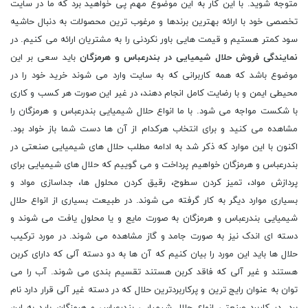
متوجه شوید. با این کار به این موضوع مهم پی خواهید برد که ما در سایت
تخصصی خود با ارائه بهترین برندها و مرغوب ترین محصولات به دنبال حاشیه
سود کمتر هستیم و قیمت هایی باور نکردنی را به مشتریان ارائه می کنیم. در
نمایندگی فروش حلال شیمیایی در بندرعباس و هرمزگان
باید سعی بر این
موضوع باشد که همه کاربرانی که به سایت وارد می شوند خرید خود را در
محیطی ایمن و با رضایت کامل انجام دهند، در غیر این صورت هر کسب و کاری
با شکست مواجه می شود. با ما انواع حلال شیمیایی بندرعباس و هرمزگان را
مشاهده می کنید و برای انتخاب هرکدام از آن ها دست شما باز خواد بود.
اکنون با این موارد که ذکر شد به ادامه مطلب حلال های شیمیایی صنعتی در
بندرعباس و هرمزگان خواهیم پرداخت و می گوییم که حلال های شیمیایی برای
پردازش مواد، تمیز کردن سطوح، رقیق کردن محلول ها، جداسازی مواد و
بسیاری موارد دیگر به کار گرفته می شوند. در طبیعت بسیاری از انواع حلال
شیمیایی بندرعباس و هرمزگان به صورت مایع و یا محلول یافت می شوند و
دسته ای اندک نیز به صورت جامد و گاز مشاهده می شوند. در مورد ترکیب
حلال ها باید این مورد را بیان کنیم که آن ها به دو دسته آلی که دارای کربن
هستند و غیر آلی که فاقد کربن هستند تقسیم بندی می شوند. آب را می
توان به عنوان رایج ترین و پرکاربردترین حلال که در دسته غیر آلی قرار دارد نام