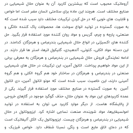
آروماتیک محبوب است که بیشترین کاربرد آن به عنوان حلال شیمیایی در
صنایع مختلف است. هرچند این ماده برای سلامتی انسان مضر است اما خواص
و قابلیت های خوبی که در حل کردن ترکیبات مختلف دارد سبب شده است که
به صورت گسترده در تولید انواع سوخت ها، محصولات پاک کننده خانگی و
صنعتی، پارچه و چرم، گریس و مواد روان کننده مورد استفاده قرار بگیرد. حل
کننده های اکسیژنی در انواع حلال شیمیایی بندرعباس و هرمزگان کدامند. در
این دسته مواد الکلی، کتونی، آلدهیدی، گلیکول اترها، استر ها قرار دارند. در
ادامه نمایندگی فروش حلال شیمیایی در بندرعباس و هرمزگان به معرفی برخی
از این مواد خواهیم پرداخت. اتانول آمین، این ترکیبات در حلال های شیمیایی
صنعتی در بندرعباس و هرمزگان در ساختار خود هم گروه الکلی و هم گروه
آمینی دارند، این خاصیت سبب شده است که مونو اتانول آمین، دی اتانول
آمین به صورت گسترده در صنایع مختلف مورد استفاده قرار گیرند. یکی از
عمده کاربردهای این مواد به عنوان حلال، حذف گوگرد موجود در گازهای خروجی
از پالایشگاه هاست. از دیگر موارد کاربرد می توان به استفاده در تولید
امولسیفایرها، مواد شوینده، صنعت نساجی اشاره کرد. ایزوبوتانول در حلال
شیمیایی در بندرعباس و هرمزگان چیست. ایزوبوتانول یک الکل آلیفاتیک است
که در دمای اتاق مایع است و رنگی نسبتا شفاف دارد. خواص فیزیک و