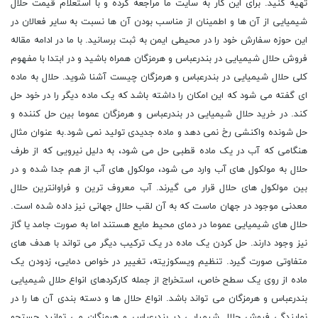
تهیه کنید. برای این کار به سایت ما مراجعه کرده و با استعلام قیمت حلال
شیمیایی از آن ها و اطمینان از مناسب بودن آن ها نسبت به سایر فعالان در
این حوزه سفارش خود را در محیطی ایمن به ثبت برسانید. با ما در ادامه مقاله
فروش حلال شیمیایی در بندرعباس و هرمزگان همراه باشید و در ابتدا با مفهوم
کلی حلال شیمیایی در بندرعباس و هرمزگان چیست آشنا شوید. حلال به ماده
ای گفته می شود که این امکان را داشته باشد که یک ماده دیگر را در خود حل
کند. در خرید حلال شیمیایی در بندرعباس و هرمزگان عموما بین حل کننده و
حل شونده واکنشی رخ نمی دهد و ماده جدیدی تولید نمی شود.به عنوان مثال
هنگامی که آب در یک ماده قطبی حل می شود، به دلیل نیرویی که از طرف
حلال به مولکول های آب وارد می شود، مولکول های آب از هم جدا شده و در
بین مولکول های حلال قرار می گیرند. آب معروف ترین و فراوانترین حلال
معدنی موجود در جهان ماست که به آن لقب حلال جهانی نیز داده شده است.
حلال های شیمیایی عموما در دمای محیط مایع هستند اما به صورت جامد یا گاز
نیز وجود دارند. حل کردن یک ماده در یک ترکیب دیگر می تواند با هدف های
متفاوتی صورت گیرد. تنظیم ویسکوزیته، تغییر در خواص دمایی، زدودن یک
ماده از روی یک سطح خاص، استخراج از جمله کارکردهای انواع حلال شیمیایی
بندرعباس و هرمزگان می تواند باشد. انواع حلال ها و دسته بندی آن ها را در
نمایندگی فروش حلال شیمیایی در بندرعباس و هرمزگان می توانید جستجو