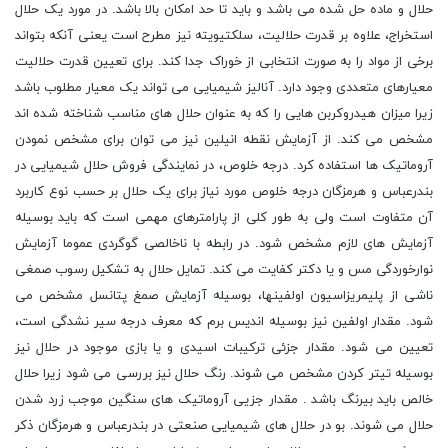
حلال و ماده حل شده می باشد و باید تا حد امکان بالا باشد. در مورد یک حلال
استخراج، علاوه بر قدرت حلالیت، سلکتیویته نیز مطرح است یعنی آنکه بتواند
برخی از مواد را به صورت انتخابی از خوراک جدا کند. برای تعیین قدرت حلالیت
معیارهای متعددی وجود دارد. آنالیز شیمیایی می تواند یک معیار مطلوب باشد
زیرا میزان هیدروکربن هایی را که به عنوان حلال های مناسب شناخته شده اند
مشخص می کند. از آزمایش نقطه انیلین نیز می توان برای مشخص نمودن
آروماتیک ها استفاده کرد. درجه خلوص، در نمایندگی فروش حلال شیمیایی در
بندرعباس و هرمزگان درجه خلوص مورد نیاز برای یک حلال بر حسب نوع کاربرد
آن متفاوت است ولی به طور کلی از پارامترهای مهمی است که باید بوسیله
آزمایش های لازم مشخص شود. در رابطه با ناخالصی گوگردی عموما آزمایش
نوارخوردگی مس و یا دکتر کفایت می کند. تمایل حلال به تشکیل رسوب صمغی
ناشی از پلیمریزاسیون اولفینها، بوسیله آزمایش صمغ پتانسل مشخص می
شود. مقدار اولفین نیز بوسیله اندیس برم که معرف درجه سیر نشدگی است،
تعیین می شود. مقدار جزئی ترکیبات اسیدی و یا بازی موجود در حلال نیز
بوسیله تیتر کردن مشخص می شوند. رنگ حلال نیز بررسی می شود زیرا حلال
خالص باید بیرنگ باشد . مقدار جزیی آروماتیک های سنگین موجب زرد شدن
حلال می شوند. بو در حلال های شیمیایی صنعتی در بندرعباس و هرمزگان ذکر