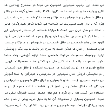
می باشد. این ترکیب شیمیایی همچنین می تواند در استخراج ویتامین ‌ها،
آنتی بیوتیک‌ ها و طعم دهنده‌ ها کاربرد داشته باشد. همان گونه که در بالا و
در حلال شیمیایی در بندرعباس و هرمزگان چیست ذکر شد، حلال های شیمیایی
ویژه که با نام وایت اسپیریت نیز شناخته می شوند شامل هیدروکربن هایی
با تعداد اتم های کربن بین هفت تا دوازده هستند. در ساختار شیمیایی این
حلال ها ترکیباتی همچون هگزان، تولوئن، بنزن مورد استفاده قرار می گیرد.
کاربرد حلال های شیمیایی در حلال شیمیایی در بندرعباس و هرمزگان چیست.
موارد استفاده از حلال ها ممکن است به شرح زیر باشد. تولید رنگ و پوشش،
تولید جوهرها، محصولات مراقبت شخصی مانند لوازم آرایشی، پاک کننده
ناخن، محصولات پاک کننده، کاربردهای بهداشتی مانند محصولات دارویی،
صنایع خودروها و در تولید شوینده ها. مدیریت استفاده از حلال های شیمیایی
را در نمایندگی فروش حلال شیمیایی در بندرعباس و هرمزگان به شما آموزش
می دهیم. بسیاری از حلال های شیمیایی و انواع حلال شیمیایی بندرعباس و
هرمزگان که مشاغل صنعتی برای تمیز کردن قطعات، فلزات و مواد از آن ها
استفاده می کنند، هم برای افراد و هم برای محیط زیست خطرناک تلقی می
شوند. همچنین بسیاری از محتویات آن ها به دلیل خرید بیش از حد و عدم
وجود پروتکل بازیافت مواد شیمیایی هدر می رود. داشتن یک گروه مدیریت