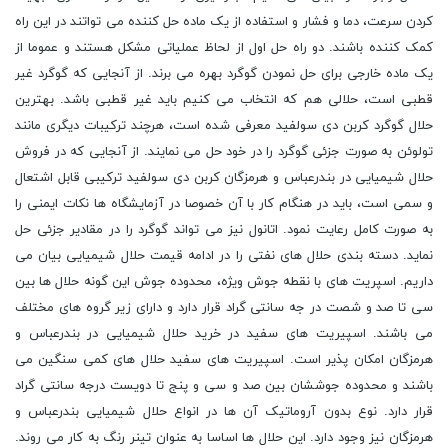
کردن سرعت، دما و فشار و استفاده از یک ماده حل کننده می تواتند در این راه
کمک کننده باشند. دو راه حل اول از لحاظ عملیاتی مشکل هستند و عموما از
یک ماده خارجی برای حل نمودن گوگرد بهره می برند. از آنجایی که گوگرد غیر
قطبی است، حلالی هم که انتخاب می کنیم باید غیر قطبی باشد. بهترین
حلال گوگرد کربن دی سولفید معرفی شده است، هرچند ترکیبات دیگری مانند
تولوئن به صورت جزئی گوگرد را در خود حل می نمایند. از آنجایی که در فروش
حلال شیمیایی در بندرعباس و هرمزگان کربن دی سولفید ترکیبی قابل اشتعال
و سمی است، باید در هنگام کار با آن خصوصا در آزمایشگاه ها نکات ایمنی را
به صورت کامل رعایت نمود. اتانول نیز می تواند گوگرد را در مقادیر جزئی حل
نماید. دسته بندی حلال های نفتی را در ادامه قیمت حلال شیمیایی بیان می
داریم. اسپریت های با نقطه جوش ویژه، محدوده جوش این گونه حلال ها بین
سی تا صد و شصت در جه سانتی گراد قرار دارد و دارای زیر گروه های مختلف
می باشند. اسپیریت های سفید در خرید حلال شیمیایی در بندرعباس و
هرمزگان امکان پذیر است. اسپیریت های سفید حلال های کمی سنگین می
باشند و محدوده جوششان بین صد و سی و پنج تا دویست درجه سانتی گراد
قرار دارد. نوع بدون آروماتیک آن ها در انواع حلال شیمیایی بندرعباس و
هرمزگان نیز وجود دارد. این حلال ها اساسا به عنوان تینر رنگ به کار می روند.