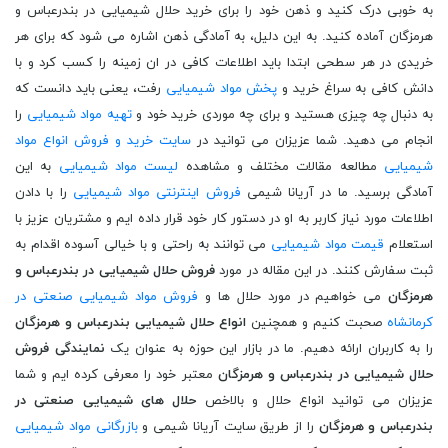
به خوبی درک کنید و ذهن خود را برای خرید حلال شیمیایی در بندرعباس و
هرمزگان آماده کنید. به این دلیل، به آمادگی ذهن اشاره می شود که برای هر
خریدی در هر سطحی ابتدا باید اطلاعات کافی در ان زمینه را کسب کرد و با
دانش کافی به سراغ خرید و
پخش مواد شیمیایی
رفت، یعنی باید دانست که
به دنبال چه چیزی هستید و برای چه موردی خرید خود و
تهیه مواد شیمیایی
را
انجام می دهید. شما عزیزان می توانید در
سایت خرید و فروش انواع مواد
شیمیایی
مطالعه مقالات مختلف و مشاهده
لیست مواد شیمیایی
به این
آمادگی برسید. ما در آریانا شیمی
فروش اینترنتی مواد شیمیایی
را با دادن
اطلاعات مورد نیاز کاربر به او در دستور کار خود قرار داده ایم و مشتریان عزیز با
استعلام
قیمت مواد شیمیایی
می توانند به راحتی و با خیالی آسوده اقدام به
ثبت سفارش کنند. در این مقاله در مورد
فروش حلال شیمیایی در بندرعباس و
هرمزگان
می خواهیم در مورد حلال ها و
فروش مواد شیمیایی صنعتی در
کرمانشاه
صحبت کنیم و همچنین
انواع حلال شیمیایی بندرعباس و هرمزگان
را به کاربران ارائه دهیم. ما در بازار این حوزه به عنوان یک
نمایندگی فروش
حلال شیمیایی در بندرعباس و هرمزگان
معتبر خود را معرفی کرده ایم و شما
عزیزان می توانید انواع حلال و بالاخص
حلال های شیمیایی صنعتی در
بندرعباس و هرمزگان
را از طریق سایت آریانا شیمی و
بازرگانی مواد شیمیایی