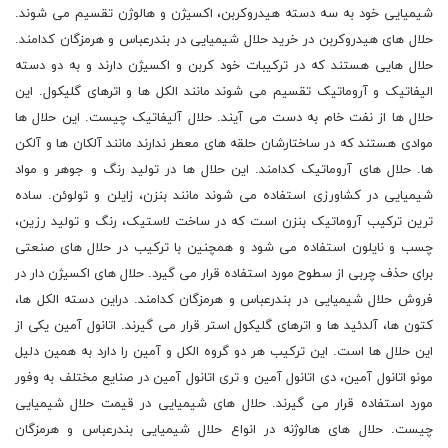
شیمیایی خود به سه دسته هیدروکربن، اکسیژن و هالوژن تقسیم می شوند.
حلال های هیدروکربن در خرید حلال شیمیایی در بندرعباس و هرمزگان کدامند.
حلال هایی هستند که در ترکیبات خود کربن و اکسیژن دارند و به دو دسته
الیفاتیک و آروماتیک تقسیم می شوند مانند الکل ها و اترهای گلیکول. این
حلال ها از نفت خام به دست می آیند. حلال آلیفاتیک چیست. این حلال ها
موادی هستند که در ساختارشان حلقه های معطر ندارند مانند آلکان ها و آلکن
ها. حلال های آروماتیک کدامند. این حلال ها در تولید رنگ و جوهر و مواد
شیمیایی در کشاورزی استفاده می شوند مانند بنزن، زایلن و تولوئن. ساده
ترین ترکیب آروماتیک بنزن است که در ساخت لاستیک، رنگ و تولید رزین،
چسب و نایلون استفاده می شود و همچنین با ترکیب در حلال های صنعتی
برای حذف چربی از سطوح مورد استفاده قرار می گیرد. حلال های اکسیژن دار در
فروش حلال شیمیایی در بندرعباس و هرمزگان کدامند. دراین دسته الکل ها،
کتون ها، آلدئید ها و اترهای گلیکول استر قرار می گیرند. اتانول آمین یکی از
این حلال ها است. این ترکیب هر دو گروه الکل و آمین را دارد به همین دلیل
مونو اتانول آمین، دی اتانول آمین و تری اتانول آمین در صنایع مختلف به وفور
مورد استفاده قرار می گیرند. حلال های شیمیایی در قیمت حلال شیمیایی
چیست. حلال های هالوژنه در انواع حلال شیمیایی بندرعباس و هرمزگان