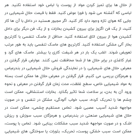
از حلال ها برای تمیز کردن مواد از پوست یا لباس خود استفاده نکنید. هر
لباسی که آغشته می شود را فورا عوض کنید. فقط با قیمت حلال شیمیایی در
جایی که هوای تازه وجود دارد کار کنید. اگر مجبور هستید در داخل با آن ها کار
کنید، از یک فن اگزوز برای بیرون کشیدن بخارات و از یک فن دیگر برای داخل
کشیدن هوا از بیرون اتاق استفاده کنید. حداقل از ماسک تنفسی با کارتریج
بخار آلی مشکی استفاده کنید. کارتریج های ماسک تنفسی باید به طور مرتب
تعویض شوند. اغلب یک بار در هر شیفت کاری یا بیشتر. ماسک های گرد و
غبار کاغذی در برابر حلال ها از شما محافظت نمی کنند. عوارض قرار گرفتن در
معرض حلال های شیمیایی را در نمایندگی فروش حلال شیمیایی در بندرعباس
و هرمزگان بررسی می کنیم. قرار گرفتن در معرض حلال ها ممکن است بسته
به مواد شیمیایی خاص، سطح غلظت، مدت زمان قرار گرفتن در معرض و نحوه
ورود آن به بدن، بر سلامت شما تاثیر بگذارد. بخارات استنشاقی، ممکن است
چشم ها را تحریک کرده، سبب خواب آلودگی، مشکل در تنفس و در صورت
مواجهه شدید آسیب عصبی شود. تماس مستقیم چشمی، ممکن است در
حلال های شیمیایی صنعتی در بندرعباس و هرمزگان سبب سوزش و ریزش
اشک و در صورت مواجهه شدید سبب مشکلات بینایی شود. تماس با پوست،
ممکن است سبب خشکی پوست، تحریک، بثورات یا سوختگی های شیمیایی