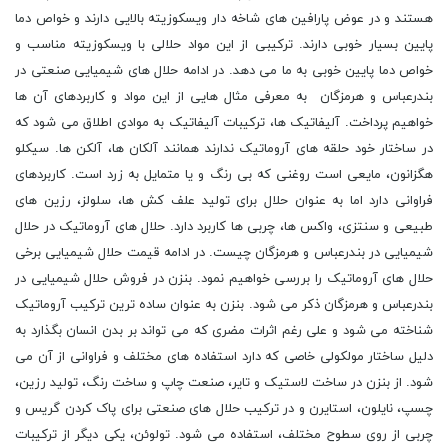
هستند و در عوض پارافین های شاخه دار ویسکوزیته بالایی دارند و خواص دما
پایین بسیار خوبی دارند. ترکیبی از این مواد حلالی با ویسکوزیته مناسب و
خواص دما پایین خوبی به ما می دهد. در ادامه حلال های شیمیایی صنعتی در
بندرعباس و هرمزگان به معرفی مثال هایی از این مواد و کاربردهای آن ها
خواهیم پرداخت. آلیفاتیک ها، ترکیبات آلیفاتیک به موادی اطلاق می شود که
در ساختار خود حلقه های آروماتیک ندارند همانند آلکان ها، آلکن ها. سیکلو
هگزانون، مایعی است روغنی که بی رنگ و یا متمایل به زرد است. کاربردهای
فراوانی دارد اما به عنوان حلال برای تولید علف کش ها، سلولز، رزین های
طبیعی و سنتزی، واکس ها، چربی ها کاربرد دارد. حلال های آروماتیک در حلال
شیمیایی در بندرعباس و هرمزگان چیست. در ادامه قیمت حلال شیمیایی برخی
حلال های آروماتیک را بررسی خواهیم نمود. بنزن در فروش حلال شیمیایی در
بندرعباس و هرمزگان ذکر می شود. بنزن به عنوان ساده ترین ترکیب آروماتیک
شناخته می شود و علی رغم اثرات مضری که می تواند بر بدن انسان بگذارد به
دلیل ساختار مولکولی خاصی که دارد استفاده های مختلف و فراوانی از آن می
شود. از بنزن در ساخت لاستیک و تایر، صنعت چاپ و ساخت رنگ، تولید رزین،
چسپ، نایلون، استایرن و در ترکیب حلال های صنعتی برای پاک کردن گریس و
چربی از روی سطوح مختلف، استفاده می شود. تولوئن، یکی دیگر از ترکیبات