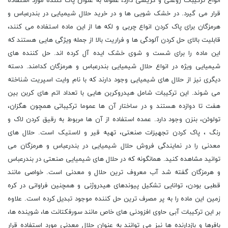
انواع ترکیبات روغنی و گریسی دارد، عموما به عنوان پاک کننده مورد استفاده
قرار می گیرد. در خشک شویی ها و در خرید حلال شیمیایی در بندرعباس و
هرمزگان برای پاک کردن انواع چربی و لکه ها از این ماده استفاده می کنند،
قابلیت بالای حل کردن آلودگی ها و فراریت بالا از جمله ویژگی هایی هستند که
این ماده را برای شست و شوی خشک ایده آل کرده اند. حل کننده های
شیمیایی ویژه در انواع حلال شیمیایی بندرعباس و هرمزگان کدامند. دسته
دیگری نیز از حلال های شیمیایی وجود دارند که با نام وایت اسپریت شناخته
می شوند. این ترکیبات شامل هیدروکربن هایی با تعداد اتم های کربن بین
هفت تا دوازده هستند و در ساختار آن ها عموما ترکیباتی همچون هگزان،
تولوئن، بنزن وجود دارد. عمده استفاده از آن ها مربوط به رقیق کردن لاک و
رنگ ، پاک کردن تجهیزات صنعتی، تهیه قیر و لاستیک است. حلال های
معدنی را در نمایندگی فروش حلال شیمیایی در بندرعباس و هرمزگان می
توانید مشاهده کنید. همانگونه که در حلال های شیمیایی صنعتی در بندرعباس
و هرمزگان گفته شد آب معروف ترین حلال و معدنی است. خواصی مانند
قطبی بودن، توانایی تشکیل پیوندهای هیدروژنی و همچنین فراوانی در کره
زمین این ماده را به پر مصرف ترین حل کننده موجود تبدیل کرده است. علاوه
بر این ترکیبات آبی حاوی افزودنی های خاص مانند سورفکتانت ها، شوینده ها،
بافرها و بازدارنده ها نیز می توانند به عنوان حلال معدنی مورد استفاده قرار