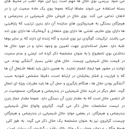
می شود. بررسی بوی حلال ها مهم است زیرا این مواد اغلب در محیط های
بسته استفاده می شوند مضافا اینکه عموما بوی یک ماده سمیت ان را در
اذهان تداعی می کند. بوی حلال در فروش حلال شیمیایی در بندرعباس و
هرمزگان بستگی به هیدروکربن های سازنده آن دارد بدین ترتیب که پارافینی
ها دارای بوی ملایم، نفتنی ها دارای بوی متعادل و آروماتیک ها دارای بوی تند
می باشند. ترکیبات گوگردی نیز بوی شدید و گاه زننده ای دارند که بر سایر بوها
غلبه دارد. معیار استانداردی جهت تعیین بو وجود ندارد و در مورد حلال ها
نداشتن بوی نامطبوع را به عنوان مشخصه ذکر کرده اند. ایمنی و عدم سمیت
در قیمت حلال شیمیایی چیست. حلال های نفتی بسیار آتشگیر بوده، می
توانند در حضور هوا ایجاد انفجار نمایند. به همین دلیل باید نقطه اشتعال آن ها
که با فراریت و فشار بخارشان در ارتباط است، دقیقا مشخص شودبه سبب
آتشگیر بودن حلال ها ، هنگام بارگیری و حمل آن ها باید مقررات ویژه ای اعمال
گردد. خطر دیگر در خرید حلال شیمیایی در بندرعباس و هرمزگان، مسمومیت در
اثر تنفس حلال است که به مقدار بنزن آن بستگی دارد. عموما مقدار مجاز بنزن
در لیست مشخصات حلال ذکر می گردد. گرانروی وانواع حلال شیمیایی
بندرعباس و هرمزگان. در بعضی موارد حلال شیمیایی در بندرعباس و هرمزگان
چیست، گرانروی نیز به عنوان مشخصه یک حلال ذکر می گردد. به طور کلی
هرچه چگالی و دمای جوش یک حلال بالاتر باشد ، گرانروی آن بیشتر است.