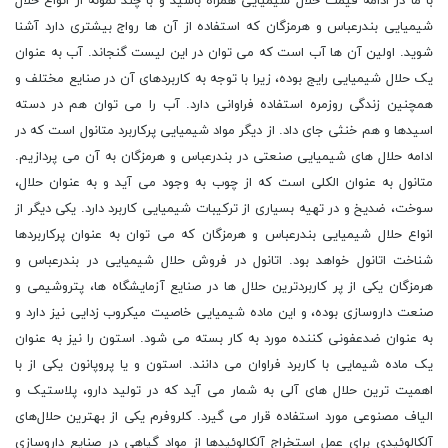
با ما در ادامه قیمت حلال شیمیایی همراه باشید و با چند نمونه از انواع حلال
شیمیایی بندرعباس و هرمزگان که استفاده از آن ها رواج بیشتری دارد آشنا
شوید. اولین آن ها آب است که می توان در این لیست گنجاند. آب به عنوان
یک حلال شیمیایی رایج بوده، زیرا با توجه به کاربردهای آن در صنایع مختلف و
همچنین زندگی روزمره استفاده فراوانی دارد. آب را می توان هم در دسته
اسیدها و هم خنثی جای داد. از دیگر مواد شیمیایی پرکاربرد متانول است که در
ادامه حلال های شیمیایی صنعتی در بندرعباس و هرمزگان به آن می پردازیم.
متانول به عنوان الکلی است که از چوب به وجود می آید و به عنوان حلال،
سوخت، ضدیخ و در تهیه بسیاری از ترکیبات شیمیایی کاربرد دارد. یکی دیگر از
انواع حلال شیمیایی بندرعباس و هرمزگان که می توان به عنوان پرکاربردها
شناخت اتانول خواهد بود. اتانول در فروش حلال شیمیایی در بندرعباس و
هرمزگان یکی از پر کاربردترین حلال ها در صنایع آزمایشگاه ها، پتروشیمی و
صنعت داروسازی بوده، و این ماده شیمیایی خاصیت میکروب زدایی نیز دارد و
به عنوان ضدعفونی کننده مورد به کار بسته می شود. استون را نیز به عنوان
یک ماده شیمایی با کاربرد فراوان می دانند. استون و یا پروپانون یکی از با
اهمیت ترین حلال های آلی به شمار می آید که در تولید دارو، پلاستیک و
الیاف مصنوعی مورد استفاده قرار می گیرد. کلروفرم یکی از بهترین حلال‌های
آلکالوئیدی برای عمل استخراج آلکالوئیدها از مواد گیاهی در صنایع داروسازی