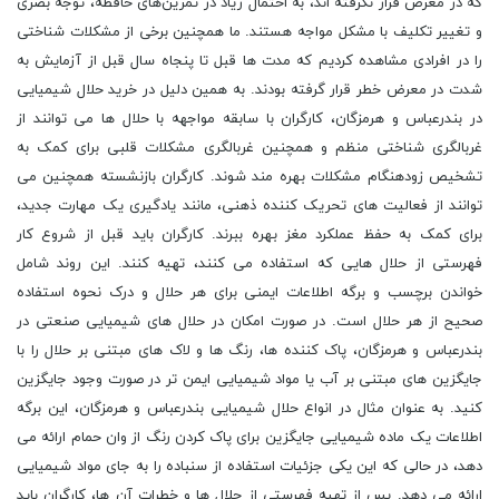
که در معرض قرار نگرفته ‌اند، به احتمال زیاد در تمرین‌های حافظه، توجه بصری
و تغییر تکلیف با مشکل مواجه هستند. ما همچنین برخی از مشکلات شناختی
را در افرادی مشاهده کردیم که مدت ها قبل تا پنجاه سال قبل از آزمایش به
شدت در معرض خطر قرار گرفته بودند. به همین دلیل در خرید حلال شیمیایی
در بندرعباس و هرمزگان، کارگران با سابقه مواجهه با حلال ها می توانند از
غربالگری شناختی منظم و همچنین غربالگری مشکلات قلبی برای کمک به
تشخیص زودهنگام مشکلات بهره مند شوند. کارگران بازنشسته همچنین می
‌توانند از فعالیت‌ های تحریک ‌کننده ذهنی، مانند یادگیری یک مهارت جدید،
برای کمک به حفظ عملکرد مغز بهره ببرند. کارگران باید قبل از شروع کار
فهرستی از حلال هایی که استفاده می کنند، تهیه کنند. این روند شامل
خواندن برچسب و برگه اطلاعات ایمنی برای هر حلال و درک نحوه استفاده
صحیح از هر حلال است. در صورت امکان در حلال های شیمیایی صنعتی در
بندرعباس و هرمزگان، پاک کننده ها، رنگ ها و لاک های مبتنی بر حلال را با
جایگزین های مبتنی بر آب یا مواد شیمیایی ایمن تر در صورت وجود جایگزین
کنید. به عنوان مثال در انواع حلال شیمیایی بندرعباس و هرمزگان، این برگه
اطلاعات یک ماده شیمیایی جایگزین برای پاک کردن رنگ از وان حمام ارائه می
دهد، در حالی که این یکی جزئیات استفاده از سنباده را به جای مواد شیمیایی
ارائه می دهد. پس از تهیه فهرستی از حلال ها و خطرات آن ها، کارگران باید