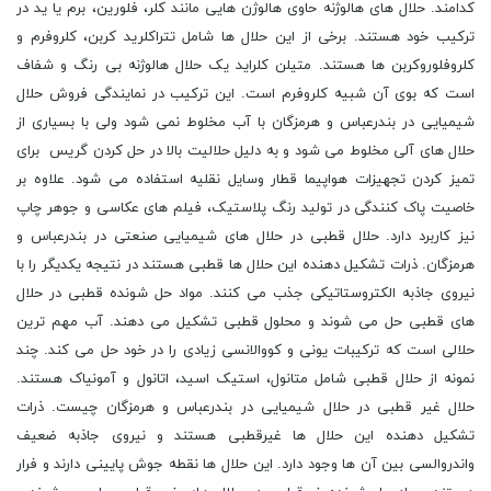
کدامند. حلال های هالوژنه حاوی هالوژن هایی مانند کلر، فلورین، برم یا ید در
ترکیب خود هستند. برخی از این حلال ها شامل تتراکلرید کربن، کلروفرم و
کلروفلوروکربن ها هستند. متیلن کلراید یک حلال هالوژنه بی رنگ و شفاف
است که بوی آن شبیه کلروفرم است. این ترکیب در نمایندگی فروش حلال
شیمیایی در بندرعباس و هرمزگان با آب مخلوط نمی شود ولی با بسیاری از
حلال های آلی مخلوط می شود و به دلیل حلالیت بالا در حل کردن گریس برای
تمیز کردن تجهیزات هواپیما قطار وسایل نقلیه استفاده می شود. علاوه بر
خاصیت پاک کنندگی در تولید رنگ پلاستیک، فیلم های عکاسی و جوهر چاپ
نیز کاربرد دارد. حلال قطبی در حلال های شیمیایی صنعتی در بندرعباس و
هرمزگان. ذرات تشکیل دهنده این حلال ها قطبی هستند در نتیجه یکدیگر را با
نیروی جاذبه الکتروستاتیکی جذب می کنند. مواد حل شونده قطبی در حلال
های قطبی حل می شوند و محلول قطبی تشکیل می دهند. آب مهم ترین
حلالی است که ترکیبات یونی و کووالانسی زیادی را در خود حل می کند. چند
نمونه از حلال قطبی شامل متانول، استیک اسید، اتانول و آمونیاک هستند.
حلال غیر قطبی در حلال شیمیایی در بندرعباس و هرمزگان چیست. ذرات
تشکیل دهنده این حلال ها غیرقطبی هستند و نیروی جاذبه ضعیف
واندروالسی بین آن ها وجود دارد. این حلال ها نقطه جوش پایینی دارند و فرار