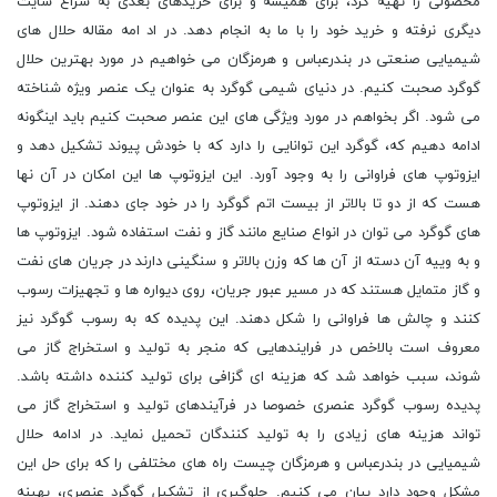
محصولی را تهیه کرد، برای همیشه و برای خریدهای بعدی به سراغ سایت
دیگری نرفته و خرید خود را با ما به انجام دهد. در اد امه مقاله حلال های
شیمیایی صنعتی در بندرعباس و هرمزگان می خواهیم در مورد بهترین حلال
گوگرد صحبت کنیم. در دنیای شیمی گوگرد به عنوان یک عنصر ویژه شناخته
می شود. اگر بخواهم در مورد ویژگی های این عنصر صحبت کنیم باید اینگونه
ادامه دهیم که، گوگرد این توانایی را دارد که با خودش پیوند تشکیل دهد و
ایزوتوپ های فراوانی را به وجود آورد. این ایزوتوپ ها این امکان در آن نها
هست که از دو تا بالاتر از بیست اتم گوگرد را در خود جای دهند. از ایزوتوپ
های گوگرد می توان در انواع صنایع مانند گاز و نفت استفاده شود. ایزوتوپ ها
و به ویيه آن دسته از آن ها که وزن بالاتر و سنگینی دارند در جریان های نفت
و گاز متمایل هستند که در مسیر عبور جریان، روی دیواره ها و تجهیزات رسوب
کنند و چالش ها فراوانی را شکل دهند. این پدیده که به رسوب گوگرد نیز
معروف است بالاخص در فرایندهایی که منجر به تولید و استخراج گاز می
شوند، سبب خواهد شد که هزینه ای گزافی برای تولید کننده داشته باشد.
پدیده رسوب گوگرد عنصری خصوصا در فرآیندهای تولید و استخراج گاز می
تواند هزینه های زیادی را به تولید کنندگان تحمیل نماید. در ادامه حلال
شیمیایی در بندرعباس و هرمزگان چیست راه های مختلفی را که برای حل این
مشکل وجود دارد بیان می کنیم. جلوگیری از تشکیل گوگرد عنصری، بهینه