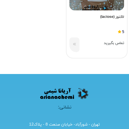
لاکتوز (lactose)
5
تماس بگیرید
نشانی:
تهران - شورآباد- خیابان صنعت 8 - پلاک12