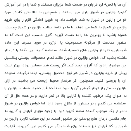
آن ها با تجربه ای فراوان در خدمت شما عزیزان هستند و شما را در امر آموزش
کاربرد وازلین در شیراز
یاری می رسانند و همچنین با اطلاعاتی که در مورد
خواص وازلین در شیراز به شما خواهند داد، به خوبی آمادگی لازم را برای
خرید
وازلین در شیراز
به شما می دهند. با ما در ادامه مطلب وازلین در شیراز چیست،
همراه باشید تا بهترین ها را به دست آورید. گاری منسب این است که به
منظور ممانعت از هرگونه مسمومیت یا آلرژی در مورد مصرف این ماده
شیمیایی، تنها از وازلین‌ های تصفیه شده استفاده کنید. این نکته را در نظر
داشته باشید که، خواص وازلین در شیراز مانند تمام محصولات پوستی پتانسیل
این موضوع را دارد که آلرژی ایجاد کند. اگر پوست شما حساس بوده، بهتر است
پیش از خرید وازلین در شیراز هر نوع محصول پوستی، ابتدا ترکیبات سازنده‌
آن را بررسی کنید. همچنین اگر طرفدار محیط زیست می باشید، در ازای
وازلین صنعتی از انواع گیاهی آن را مورد استفاده قرار دهید. همه‌ ما وازلین را
به عنوان یک مرطوب کننده‌ با کارایی بالا در نطر داریم و در همه حال از آن
استفاده می کنیم و در بسیاری از منازل وجود دارد. اما خواص وازلین در شیراز
بالاتر از یک مرطوب‌ کننده ساده کاربرد دارد. با وجود مزایای فراوان و کاربرد به
جام مقدس درمان های پوستی نیز مشهور است. در این مطلب کاربرد وازلین در
شیراز را که فراوان نیز هستند برای شما بازگو می کنیم. این کاربردها قابلیت