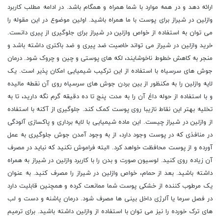
ارائه دهد و در همه موارد با شما همراه و همگام باشد. در ادامه مطلب کاربرد
وازلین در شیراز برای پوست با ما همراه باشید. اولین موضوع در این مقوله را
می توان به استفاده از خواص وازلین در شیراز برای جلوگیری از پیری دانست.
خرید وازلین در شیراز می تواند خاصیت ضد پیری و ضد باکتری داشته باشد و
منجر به کاهش خطوط ناخوشایند، لکه های پوستی و چین و چروک شود. درمان
جوش های سرسیاه با استفاده از این ترکیب شیمیایی امکان پذیر است. یک
لایه وازلین را به مکنظور از بین بردن جوش های سرسیاه روی آن نقطه مالیده
و با استفاده از حوله داغ آن را به مدت پنج تا ده دقیقه گرم نگه دارید، تا به
تخلیه بهتر این نقاط نازیبا روی پوست کمک کند. جلوگیری از آکنه با استفاده
از وازلین در شیراز چیست. این ماده شیمیایی با لایه برداری و پاکسازی آلودگی
در منافذی که در پوست وجود دارد، از به وجود آمدن جوش جلوگیری به عمل
آورده و از پوست محافظت خواهد کرد. البته فراموش نکنید که نباید در مصرف
آن زیاده روی کنید. لوسیون صورت و بدن را با کاربرد وازلین در شیراز به همراه
داشته باشید. بعد از حمام، خواص وازلین در شیراز را مصرف کنید. به عنوان
یک مرطوب‌ کننده از خشکی پوست شما ممانعت کرده و همچنین قابلیت دارد
در فصل سرما یا آلرژی داخل بینی ها مصرف شود. درمان پاشنه و دست و لب
های ترک خورده را نیز می توان با استفاده از وازلین داشته باشید. برای ترمیم