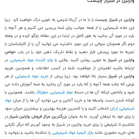
وازلین در شیراز چیست
وازلین در شیراز چیست
را با ما در آریانا شیمی به خوبی درک خواهید کرد. زیرا
این ماده شیمیایی را از همه جوانب برای شما بررسی می کنیم و هر آنچه را
باید در مورد آن بدانید به طور کامل در ابتدا در این مقاله بازگو کرده و در وهله
دوم اگر همچنان سوالی در این مورد داشتید می توانید آن را از کارشناسان با
تجربه ما مورد پرسش قرار دهید و نقاط تاریک ذهن خود را در باب
خواص
وازلین در شیراز
به خوبی روشن کنید. وقتی با
وارد کننده مواد شیمیایی
در
ارتباط باشید اطمینان از موفقیت شما در کسب اطلاعات و همچنین
خرید
وازلین در شیراز
بسیار بالا خواهد بود. زیرا پیش از
خرید مواد شیمیایی
از هر
نوعی که باشد همه آنچه را که باید در مورد آن بدانید به شما آموزش داده می
شود و بالاخص اینکه آن ها در دسته
مواد شیمیایی خطرناک
باشند. همچنین با
کوتاه شدن دست واسطه ها و خرید آنلاین و می توانید آن ها را از میان
مواد
شیمیایی ارزان
انتخاب کنید و با کمترین هزینه بهترین و بیشترین میزان سود
را برای خود به ارمغان آورید. ما به عنوان
بزرگترین مرکز فروش وازلین شیراز
در
تلاشیم تا شرایطی را برای خرید وازلین در شیراز به وجود آوریم که دیگر نگرانی
های خرید حضوری مانند
بازار کیمیا مواد شیمیایی
را نداشته باشید و بتوانید با