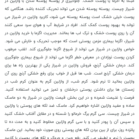
مبتلا به اگزما یا پوست خشک. جلوگیری از پوسته‌ پوسته شدن با وازلین در
شیراز چیست. پوسته ‌پوسته شدن می تواند تحریک کننده باشد. هنگامی که
پوست خیلی خشک است پوسته‌ پوسته می شود، کاربرد وازلین در شیراز می
تواند به بهبود پوست کمک کند. افراد در شرایط آب و هوای سرد سعی کنند
آن را روی پوست خشک و ترک لب ها بمالند. مدیریت اگزما با خرید وازلین در
شیراز، اگزما بیماری مزمن پوستی است که موجب تحریک و خارش می شود.
خواص وازلین در شیراز می تواند از شیوع اگزما جلوگیری کند. اغلب مرطوب
کردن پوست نوزادان در معرض خطر اگزما می تواند از شیوع بیماری جلوگیری
کند. درمان خشکی آرنج، فروش وازلین در شیراز یکی از بهترین راه ها برای
درمان خشکی آرنج است. شب ها قبل از خواب برای رفع خشکی آرنج روی آن
وازلین بمالید تا نرم شود. کرم شب، از وازلین گرم به عنوان کرم شب در
زمستان ها برای داشتن پوستی درخشان و تمیز می توانید استفاده کنید.
فرصت را غنیمت شمرده و در این بخش قیمت وازلین در شیراز به دو ماسک
ساده و مفید وازلین اشاره خواهیم کرد. ماسک ضد لکه های پوستی با وازلین
در شیراز چیست. سی گرم برگ خرمالو را شسته و در مقابل آفتاب خشک کنید
و سپس آن را پودر کنید و با سی گرم وازلین مخلوط کنید و به مدت ده تا
پانزده روز، برای از بین بردن لکه های پوستی روی صورت خود بمالید. این ماسک
پوست را نرم و لطیف می کند. رفع چین و چروک و لکه های پوست با کاربرد