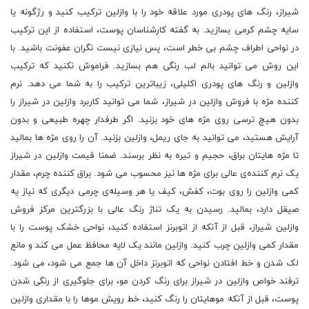
شیراز، رنگ‌ های پودری مورد علاقه خود را با وازلین ترکیب کنید و رژگونه یا
سایه چشم کرمی بسازید. به گفته‌ کارشناسان پوست، استفاده از این ترکیب
در نواحی اطراف چشم بی‌ خطر است، پس نیازی نیست نگران عفونت باشید. با
این روش می‌ توانید بالم لب رنگی هم بسازید. فراموش نکنید که ترکیب
وازلین و رنگ‌ های پودری اکلیلی، زیباترین ترکیب را به شما می ‌دهد. نرم
کننده مژه با فروش وازلین در شیراز، شما می ‌توانید کاربرد وازلین در شیراز را
بدون هیچ ترسی روی مژه‌ های خود بزنید. اگر طرفدار چهره‌ طبیعی و بدون
آرایش هستید، می ‌توانید به جای ریمل، وازلین بزنید. آن را روی مژه ‌ها بمالید
تا مژه‌ هایتان براق، حجیم و تیره به نظر برسند. ضمنا قیمت وازلین در شیراز
یک نرم کننده‌ی عالی برای مژه ‌ها نیز محسوب می شود. براق کننده‌ چرم، مقدار
کمی وازلین را روی بوت، کفش، کیف یا هر وسیله‌ی چرمی دیگری که نیاز یه
صیقل دارد، بمالید. رسیدن به یک تناژ رنگ عالی با بزرگترین مرکز فروش
وازلین شیراز، قبل از آنکه از اتوبرنز استفاده کنید، نواحی خشک پوست را با
مقدار کمی وازلین چرب کنید. وازلین مانند یک لایه‌ محافظ عمل می کند و مانع
لک شدن و خط افتادن نواحی که اتوبرنز داخل آن ها جمع می شود، می شود.
ترفند خواص وازلین در شیراز برای رنگ کردن مو، برای جلوگیری از رنگی شدن
پوست، قبل از آنکه موهایتان را رنگ کنید، خط رویش موها را با مقداری وازلین