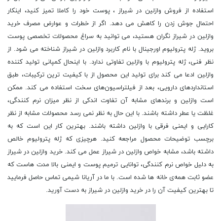
استفاده از فروش وازلین در شیراز ، پوست خود را کاملا تمیز کنید، اینکار
احتمال جوش زدن را کاهش می ‌دهد. اگر از خطرات و عوارض مصرف خرید
وازلین در شیراز نگران هستید، می‌ توانید به سراغ محصولات تخصصی پوست
بروید. ژله‌ پترولیوم اورجینال با نام کاربرد وازلین در شیراز شناخته می‌ شود. از
نظر فنی، ژله‌ پترولیوم با وازلین تفاوتی ندارد. با اینحال کمپانی تولید کننده‌
وازلین ادعا می کند برای تولید این محصول از با کیفیت ‌ترین ترکیبات، طبق
استانداردهای دارویی، بعد از فیلتراسیون‌های سخت استفاده می‌ کند. ممکن
است وازلین و برندهای مشابه آن تفاوت اندکی از نظر میزان نرم کنندگی،
غلظت یا عطر داشته باشند. با این حال به نظر نمی‌ رسد محصولات مشابه از نظر
کارایی و ایمنی فرقی با وازلین داشته باشند. بهترین کار این است که به
برچسب توضیحات محصول مراجعه کنید. هرچیزی که ژله‌ پترولیوم خالص
داشته باشد، مشابه خواص وازلین در شیراز عمل می ‌کند. خرید وازلین در شیراز
به دلیل خواص نرم کنندگی، توانایی ترمیم پوست و ایمنی بالا مدت‌ هاست که
عضو ثابت همه‌ی خانه ‌ها شده است. با ما در آریانا شیمی تماس حاصل فرمایید
تا بهترین کیفیت آن را در خرید وازلین در شیراز به دست آورید.