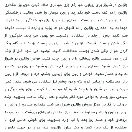
وازلین در شیراز برای زیبایی مو، رفع وزی مو، برای صاف کردن موی وز، مقداری
وازلین را در کف دست خود بگذارید و روی موهای وز شده بمالید. درخشندگی
مو با وازلین در شیراز چیست. مقداری وازلین را برای درخشندگی مو به انتهای
موها بمالید. مقداری وازلین را به انتهای مو ها بزنید و پانزده تا بیست دقیقه
صبر کنید. پس از چند بار استفاده، وضعیت مو بهبود می یابد. جلوگیری از
رنگی شدن پوست، قیمت وازلین در شیراز را روی پوست بزنید تا هنگام رنگ
کردن مو از رنگی شدن پوست محافظت کنید. توصیه می شود قبل از رنگ
کردن مو، قسمت بالای پیشانی را با وازلین چرب کنید. خواص وازلین در شیراز
برای درمان شوره، مقداری وازلین را برای رفع خارش و شوره سر روی پوست سر
بمالید و ماساژ دهید. خواص وازلین برای زیبایی چشم، مژه و ابروها، از وازلین
برای محافظت و زیبایی ابرو، مژه و دور چشم نیز استفاده می شود. مقدار کمی
خرید وازلین در شیراز را با چند قطره آبلیمو مخلوط کرده و برای رفع تیرگی و
سیاهی دور چشم به نواحی مورد نظر بمالید و بعد از یک ساعت بشویید. رشد
ابرو اب بزرگترین مرکز فروش وازلین شیراز، هر شب مقداری مساوی از وازلین و
روغن زیتون را باهم مخلوط نموده و برای داشتن ابروهای پرپشت و ضخیم، به
ابروهای خود و صبح روز بعد با آب ولرم بشویید. برای خوش حالتی ابرو، با
استفاده از یک برس تمیز و یک قطره وازلین، قلم مو را در جهت دلخواه