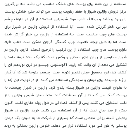
استفاده از این ماده برای پوست های خشک مناسب می باشد. بله بزرگترین
مرکز فروش وازلین شیراز با حفظ رطوبت پوست می تواند حتی خشکی پوست
را بهبود ببخشد و برخلاف اغلب مواد شیمیایی استفاده از آن در اطراف چشم
نیز بی خطر گزارش شده است. آیا استفاده از فروش وازلین در شیراز برای
پوست های چرب مناسب است. بله استفاده از وازلین بی خطر گزارش شده
است اما به دلیل ایجاد خاصیت چرب کنندگی فراوان ممکن است اغلب افراد
دارای پوست های چرب استفاده از این ترکیب را ترجیح ندهند. کاربرد وازلین در
شیراز مخلوطی از روغن های معدنی و وکس است که یک ماده نیمه جامد را
تشکیل می دهد.از آن وقت که رابرت آگوستوس چیسبو در قرن نوزدهم آن را
کشف کرد، این محصول خیلی تغییر نکرده است. چیسبو متوجه شد که کارگران
از ژله چسبنده برای درمان و سوختگی استفاده می کنند. او در نهایت این ژله را
به عنوان قیمت وازلین در شیراز بسته بندی کرد. وازلین در شیراز چیست، به
پوست کمک می کند تا از آن محافظت کند. متخصصان شیمی وازلین را از
نفت استخراج می کنند. پس از کشف تصادفی در طول روند حفاری نفت، اکنون
بیش از صد سال است که از آن استفاده می کنند. خرید وازلین در شیراز
پالایش شده، روغن معدنی است که بسیاری از شرکت ها به عنوان یک درمان
پوستی به طور کلی مورد استفاده قرار می دهند. خلوص وازلین بستگی به روند