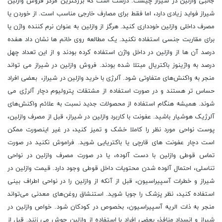
جانبی وازلین در شیراز چیست. درست است که بزرگترین مرکز فروش وازلین
شیراز فواید زیادی دارد، اما فقط برای مصارف خارجی مناسب است. از خوردن یا
مصرف داخلی وازلین خودداری کنید. هرگز از وازلین به عنوان نرم کننده واژن یا
برای مقاربت جنسی استفاده نکنید. یک مطالعه روی خانم ها نشان داد هفده
درصد آن ها از وازلین در داخل واژن استفاده کرده بودند و از این تعداد چهل
درصد به واژینوز باکتریال مبتلا شده بودند. فروش وازلین در شیراز می ‌تواند
منجر به واکنش‌های متفاوتی شود. آلرژی با خرید وازلین در شیراز، بعضی افراد
حساس ‌تر هستند و در صورت استفاده از مشتقات پترولیوم دچار آلرژی می
‌شوند. همیشه هنگام استفاده از محصولات جدید نسبت به علائم واکنش‌های
آلرژیک هوشیار باشید. عفونت با کاربرد وازلین در شیراز، قبل از مصرف وازلین،
پوست نواحی مورد نظر را کاملا خشک و تمیز کنید، در غیر اینصورت ممکن
است دچار عفونت ‌های قارچی یا باکتریایی شوید. فراموش نکنید در صورت
تماس قوطی وازلین با دست آلوده، یا در صورت مصرف وازلین در نواحی
تناسلی، احتمال آلوده شدن محتویات داخل قوطی وجود دارد. قیمت وازلین در
شیراز و خطرات آسپیراسیون، قبل از آنکه از وازلین را در نواحی اطراف بینی
استفاده کنید، نظر پزشک را جویا شوید. استنشاق روغن‌های معدنی می‌تواند
منجر به ذات الریه آسپیراسیون، بخصوص در کودکان شود. خواص وازلین در
شیراز و انسداد منافذ، بعضی افراد با استفاده از وازلین جوش می‌ زنند. قبل از