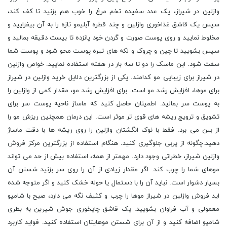
وازلین در شیراز، یک عدد سفیده تخم مرغ را خوب هم بزنید تا کف کند،
سپس یک قاشق غذاخوری وازلین و چند قطره آبلیمو تازه را به آن بیفزایید و
مخلوط نمایید و روی پوست صورت و گردن خود پانزده تا بیست دقیقه بمالید و
سپس بشویید تا چین و چروک و لکه های تیره پوست محو شود و پوست شما
سفت شود. این ماسک را دو تا سه بار در هفته استفاده نمایید. خواص وازلین
در شیراز برای زیبایی مو کدامند. یکی از بزرگترین دلایل خرید وازلین در شیراز
برای موها، افزایش رشد مو است. برای افزایش رشد مو، مقدار کمی از وازلین را
به پوست سر بمالید. اطمینان حاصل کنید که ماساژ ناحیه پوست سر برای
تشویق و ترویج ریشه های قوی تر موثر است. این درمان همچنین ریزش مو را
از بین می برد. فقط با نوک انگشتان وازلین را روی ریشه ها با دقت ماساژ
دهید.چگونه از پربی جلوگیری کنید. هنگام استفاده از بزرگترین مرکز فروش
وازلین شیراز، خطراتی وجود دارد. مهمتر از همه، استفاده بیش از حد می تواند
موهای شما را چرب کند. اگر مقدار زیادی از آن را روی سر بزنید شستن آن
بسیار دشوار است. نباید آن را با دستمال یا حوله خشک کنید و اگر متوجه شده
اید فروش وازلین در شیراز موها را چرب و کثیف نگه می دارد، صبح با شامپو
معمولی و آب فراوان بشویید. یک قاشق چایخوری جوش شیرین به بطری
شامپو اضافه کنید و از آن برای شستن موهایتان استفاده کنید. فواید کاربرد