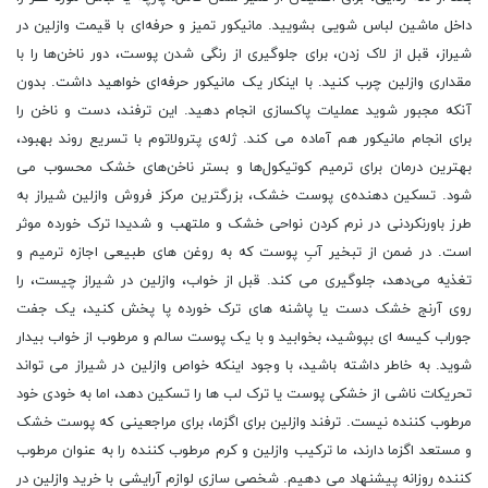
داخل ماشین لباس شویی بشویید. مانیکور تمیز و حرفه‌ای با قیمت وازلین در
شیراز، قبل از لاک زدن، برای جلوگیری از رنگی شدن پوست، دور ناخن‌ها را با
مقداری وازلین چرب کنید. با اینکار یک مانیکور حرفه‌ای خواهید داشت. بدون
آنکه مجبور شوید عملیات پاکسازی انجام دهید. این ترفند، دست و ناخن را
برای انجام مانیکور هم آماده می کند. ژله‌ی پترولاتوم با تسریع روند بهبود،
بهترین درمان برای ترمیم کوتیکول‌ها و بستر ناخن‌های خشک محسوب می
شود. تسکین دهنده‌ی پوست خشک، بزرگترین مرکز فروش وازلین شیراز به
طرز باورنکردنی در نرم کردن نواحی خشک و ملتهب و شدیدا ترک خورده موثر
است. در ضمن از تبخیر آبِ پوست که به روغن ‌های طبیعی اجازه‌ ترمیم و
تغذیه می‌دهد، جلوگیری می کند. قبل از خواب، وازلین در شیراز چیست، را
روی آرنج خشک دست یا پاشنه ‌های ترک خورده‌ پا پخش کنید، یک جفت
جوراب کیسه‌ ای بپوشید، بخوابید و با یک پوست سالم و مرطوب از خواب بیدار
شوید. به خاطر داشته باشید، با وجود اینکه خواص وازلین در شیراز می‌ تواند
تحریکات ناشی از خشکی پوست یا ترک لب‌ ها را تسکین دهد، اما به خودی خود
مرطوب کننده نیست. ترفند وازلین برای اگزما، برای مراجعینی که پوست خشک
و مستعد اگزما دارند، ما ترکیب وازلین و کرم مرطوب کننده را به عنوان مرطوب
کننده روزانه پیشنهاد می‌ دهیم. شخصی سازی لوازم آرایشی با خرید وازلین در