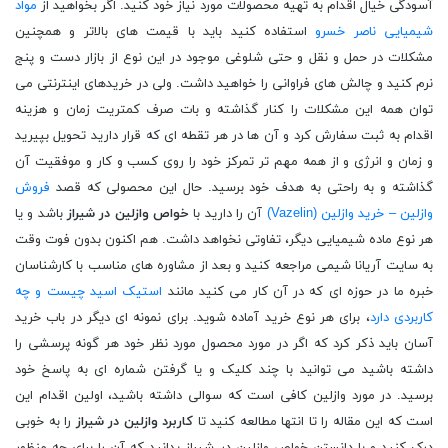
آسودگی خیال اقدام به تهیه محصولات مورد نیاز خود کنید. اگر بخواهید از
مواد
شیمیایی ناصر خسرو
استفاده کنید باید با قیمت های بالاتر و همچنین
مشکلات در حمل و نقل و حتی شلوغی موجود در این نوع از بازار دست و پنج
نرم کنید و چالش های فراوانی را خواهید داشت. ولی در خریدهای اینترنتی می
توان همه این مشکلات را کنار گذاشته و بات صرف کمتریت زمان و هزینه
اقدام به ثبت سفارش کرد و آن ها در هر تقطه ای که قرار دارید تحویل بپیرید
و زمان و انرژی و از همه مهم تر تمرکز خود را روی کسب و کار و موفقیت آن
گذاشته و به راحتی به هدف خود برسید. حال این محصولی که قصد
فروش
وازلین – خرید وازلین (Vazelin)
آن را دارید با
خواص وازلین در شیراز
باشد و یا
هر نوع ماده شیمیایی دیگر، تفاوتی نخواهد داشت. هم اکنون بدون فوت وقت
به سایت آریانا شیمی مراجعه کنید و بعد از مشاوره های مناسب با کارشناسان
خبره ما در حوزه ای که در آن کار می کنید مانند
استیک اسید چیست و چه
کاربردی دارد
، برای هر نوع خرید آماده شوید. برای نمونه ای دیگر در باب خرید
آسان باید ذکر کرد که اگر در مورد محصول مورد نظر خود هر گونه پرسشی را
داشته باشید می توانید با چند کلیک و یا گرفتن شماره ای به پاسخ خود
برسید. در مورد وازلین کافی است که سوالی داشته باشید، اولین اقدام این
است که این مقاله را تا انتها مطالعه کنید تا
کاربرد وازلین در شیراز
را به خوبی