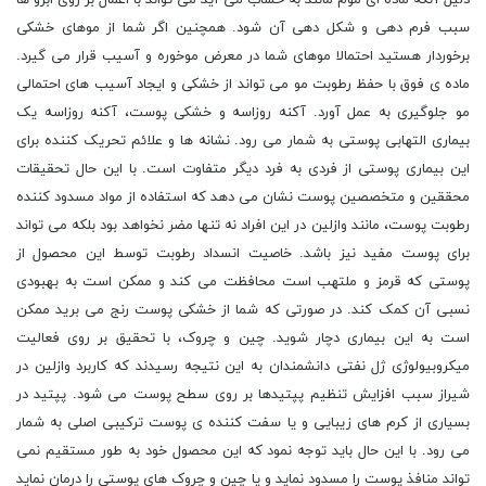
دلیل آنکه ماده ای موم مانند به حساب می آید می تواند با اعمال بر روی ابرو ها
سبب فرم دهی و شکل دهی آن شود. همچنین اگر شما از موهای خشکی
برخوردار هستید احتمالا موهای شما در معرض موخوره و آسیب قرار می گیرد.
ماده ی فوق با حفظ رطوبت مو می تواند از خشکی و ایجاد آسیب های احتمالی
مو جلوگیری به عمل آورد. آکنه روزاسه و خشکی پوست، آکنه روزاسه یک
بیماری التهابی پوستی به شمار می رود. نشانه ها و علائم تحریک کننده برای
این بیماری پوستی از فردی به فرد دیگر متفاوت است. با این حال تحقیقات
محققین و متخصصین پوست نشان می دهد که استفاده از مواد مسدود کننده
رطوبت پوست، مانند وازلین در این افراد نه تنها مضر نخواهد بود بلکه می تواند
برای پوست مفید نیز باشد. خاصیت انسداد رطوبت توسط این محصول از
پوستی که قرمز و ملتهب است محافظت می کند و ممکن است به بهبودی
نسبی آن کمک کند. در صورتی که شما از خشکی پوست رنج می برید ممکن
است به این بیماری دچار شوید. چین و چروک، با تحقیق بر روی فعالیت
میکروبیولوژی ژل نفتی دانشمندان به این نتیجه رسیدند که کاربرد وازلین در
شیراز سبب افزایش تنظیم پپتیدها بر روی سطح پوست می شود. پپتید در
بسیاری از کرم های زیبایی و یا سفت کننده ی پوست ترکیبی اصلی به شمار
می رود. با این حال باید توجه نمود که این محصول خود به طور مستقیم نمی
تواند منافذ پوست را مسدود نماید و یا چین و چروک های پوستی را درمان نماید