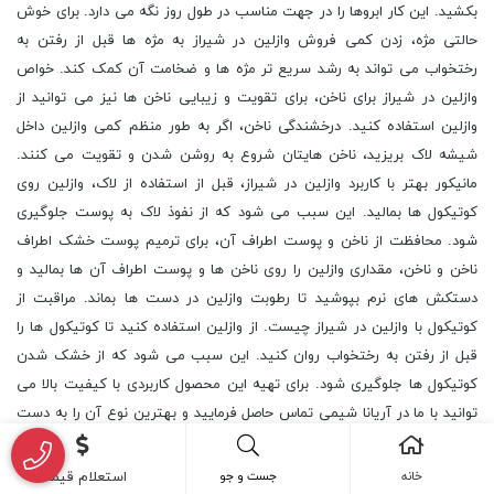
بکشید. این کار ابروها را در جهت مناسب در طول روز نگه می دارد. برای خوش
حالتی مژه، زدن کمی فروش وازلین در شیراز به مژه ها قبل از رفتن به
رختخواب می تواند به رشد سریع تر مژه ها و ضخامت آن کمک کند. خواص
وازلین در شیراز برای ناخن، برای تقویت و زیبایی ناخن ها نیز می توانید از
وازلین استفاده کنید. درخشندگی ناخن، اگر به طور منظم کمی وازلین داخل
شیشه لاک بریزید، ناخن هایتان شروع به روشن شدن و تقویت می کنند.
مانیکور بهتر با کاربرد وازلین در شیراز، قبل از استفاده از لاک، وازلین روی
کوتیکول ها بمالید. این سبب می شود که از نفوذ لاک به پوست جلوگیری
شود. محافظت از ناخن و پوست اطراف آن، برای ترمیم پوست خشک اطراف
ناخن و ناخن، مقداری وازلین را روی ناخن ها و پوست اطراف آن ها بمالید و
دستکش های نرم بپوشید تا رطوبت وازلین در دست ها بماند. مراقبت از
کوتیکول با وازلین در شیراز چیست. از وازلین استفاده کنید تا کوتیکول ها را
قبل از رفتن به رختخواب روان کنید. این سبب می شود که از خشک شدن
کوتیکول ها جلوگیری شود. برای تهیه این محصول کاربردی با کیفیت بالا می
توانید با ما در آریانا شیمی تماس حاصل فرمایید و بهترین نوع آن را به دست
آورید.
خانه
جست و جو
استعلام قیمت