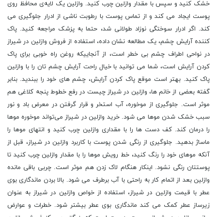
خشک کنید و سپس با مقدار وازلین چرب کنید. وازلین یک لایه‌ی محافظ روی
پوست ایجاد می کند و از تماس پوست با رطوبت ناشی از ادرار جلوگیری می
کند. اگر ادرار سوختگی نوزاد طولانی شد، حتما به پزشک مراجعه کنید. پاک
کننده آرایش چشم، یک مطالعه نشان داده، استفاده از فروش وازلین در شیراز
در نواحی اطراف چشم بی‌ خطر است، از آنجاییکه روغن راه خوبی برای پاک
کردن آرایش است، شما می ‌توانید با خیال راحت آرایش چشم ‌تان را با وازلین
پاک کنید. بهتر است موقع پاک کردن آرایش، چشم ‌های خود را ببندید. بنابر
گفته بعضی از خانم ‌ها، وازلین در شیراز چیست در رفع خطوط پنجه کلاغی هم
موثر است. جلوگیری از موخوره، آب استخر و قرار گرفتن در معرض باد و نور
سبب خشک شدن موها می شود. خرید وازلین در شیراز می‌تواند موخوره‌ موها
را درمان کند. کف دست ‌ها را با مقداری وازلین چرب کنید و انتهای موها را
ماساژ بدهید. جلوگیری از رنگی شدن پوست با کاربرد وازلین در شیراز، قبل از
آنکه موهای خود را رنگ کنید، خط رویش موها را با مقدار وازلین چرب کنید تا
پوستتان رنگی نشود. اینکار هنگام لاک زدن هم موثر است. چربی باقی مانده
وازلین بعد از اتمام کار به راحتی با آب برطرف می ‌شود. بالا بردن ماندگاری بوی
عطر با قیمت وازلین در شیراز، استفاده از خواص وازلین در شیراز به عنوان
زیرساز عطر کمک می کند ماندگاری بوی عطر بیشتر شود. خطرات و عوارض