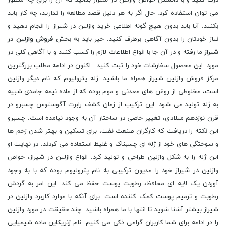
درک کنید و با دانستن خواص وازلین در شیراز بدانید که آن را برای چه منظور
می توان استفاده کرد. حال اگر به هر دلیل قصد مطالعه را ندارید، چه کار باید
بکنید. آیا باید بدون هیچ گونه اطلاعی خرید وازلین در شیراز را انجام دهید و
نیاز خودتان را بدون آگاهی برطرف کنید. خیر باید به بخش
فروش وازلین در
شیراز
ما رفته و در آن جا با انواع اطلاعات لازم را کسب کنید و با آگاهی کلی در
مورد این محصول سفارشات خود را ثبت کنید. اکنون در ادامه مطلب بزرگترین
مرکز فروش وازلین شیراز همراه ما باشید. ژله پترولیوم که نام دیگر وازلین
است، مخلوطی از روغن‌ های معدنی و موم بوده که از ماده نیمه جامدی شبیه
به ژله تولید می شود. این ترکیب از زمان کشف رابرت آگوستوس چسبرو در
قرن نوزدهم میلادی، تغییر خاصی در ساختار آن به وجود نیامده است. چسبرو
این نکته را دریافت که کارگران صنعت نفت، برای تسکین و بهتر شدن زخم ‌ها
و سوختگی ‌های خود از ژله‌ ا‌ی چسبناک و غلیظ استفاده می کردند. در نهایت او
این ژله را به شکل وازلین طراحی و تولید کرد. انواع وازلین در شیراز، خواص
وازلین در شیراز خود را مدیون ترکیبی به نام پترولیوم بوده که با به وجود
آوردن یک لایه‌ ای محافظ، رطوبت پوست حفظ می ‌کند. این امر به گردش
رطوبت و ترمیم پوست کمک کننده است. برای آنکه با موارد کاربرد وازلین در
شیراز بیشتر آشنا شوید تا انتها با ما همراه باشید. چند حقیقت در مورد وازلین
را در ادامه برای شما کاربران گرامی ذکی می کنیم. نام ژنریکاین ماده شیمیایی