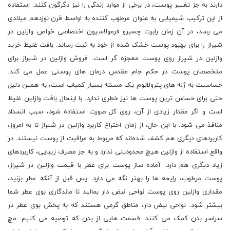
دارند به جز تغییر پوست، در برخی از موارد زندگی را نیز دگرگون کنند. استفاده
از این ترکیب شیمیایی به عنوان مرطوب کننده به اواسط قرن نوزدهم میلادی
می رسد، در آن زمان رابرت چسبرو فرمولاسیون اختصاصی خواص وازلین در
شیراز را برای بهبود پوست خشک شده از خود به ثبت رساند. بافت غلیظ خرید
وازلین در شیراز روی پوست معجزه گر است. فروش وازلین در شیراز برای
متخصصان پوست در حکم جام مقدس درمان های پوستی عمل می کند.
حساسیت به ژله ‌های پترولاتوم یک مسئله‌ بسیار کمیاب است، به همین دلیل
حتی برای حساس ‌ترین پوست ‌ها نیز خطری ندارد. با اینحال بافت وازلین غلیظ
است و اگر مقدار زیادی از آن، روی کل صورت استفاده شود، سبب انسداد
منافذ می شود. با این حال، از زمان اختراع کاربرد وازلین در شیراز تا به امروز،
کاربردهای دیگری هم کشف شده‌اند که مربوط به مراقبت از پوست نیستند. در
واقع استفاده از وازلین هیچ محدودیتی ندارد و به جز مصرف زیبایی، کاربردهای
زیاد دیگری هم دارد. آماده ساز پوست برای عطر با قیمت وازلین در شیراز،
پوست مرطوب، رایحه‌ ها را بهتر نگه می دارد. پس قبل از آنکه عطر بزنید،
مقداری وازلین روی پوست نواحی نبض دار بمالید تا ماندگاری بوی عطر شما
بیشتر شود. نواحی نبض دار، مناطق گرمی هستند که به پخش بوی عطر در
سراسر بدن کمک می ‌کنند. قسمت ‌هایی از بدن که توصیه می‌ کنیم. مچ