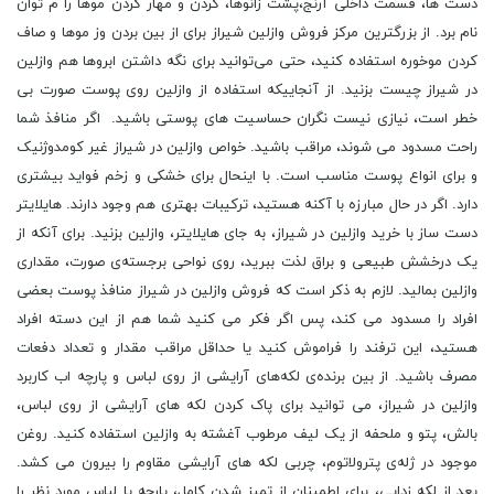
دست‌ ها، قسمت داخلی آرنج،پشت زانوها، گردن و مهار کردن موها را م توان
نام برد. از بزرگترین مرکز فروش وازلین شیراز برای از بین بردن وز موها و صاف
کردن موخوره استفاده کنید، حتی می‌توانید برای نگه داشتن ابروها هم وازلین
در شیراز چیست بزنید. از آنجاییکه استفاده از وازلین روی پوست صورت بی
‌خطر است، نیازی نیست نگران حساسیت ‌های پوستی باشید. اگر منافذ شما
راحت مسدود می‌ شوند، مراقب باشید. خواص وازلین در شیراز غیر کومدوژنیک
و برای انواع پوست مناسب است. با اینحال برای خشکی و زخم فواید بیشتری
دارد. اگر در حال مبارزه با آکنه هستید، ترکیبات بهتری هم وجود دارند. هایلایتر
دست ساز با خرید وازلین در شیراز، به جای هایلایتر، وازلین بزنید. برای آنکه از
یک درخشش طبیعی و براق لذت ببرید، روی نواحی برجسته‌ی صورت، مقداری
وازلین بمالید. لازم به ذکر است که فروش وازلین در شیراز منافذ پوست بعضی‌
افراد را مسدود می کند، پس اگر فکر می ‌کنید شما هم از این دسته افراد
هستید، این ترفند را فراموش کنید یا حداقل مراقب مقدار و تعداد دفعات
مصرف باشید. از بین برنده‌ی لکه‌های آرایشی از روی لباس و پارچه اب کاربرد
وازلین در شیراز، می ‌توانید برای پاک کردن لکه‌ های آرایشی از روی لباس،
بالش، پتو و ملحفه از یک لیف مرطوب آغشته به وازلین استفاده کنید. روغن
موجود در ژله‌ی پترولاتوم، چربی لکه‌ های آرایشی مقاوم را بیرون می ‌کشد.
بعد از لکه زدایی، برای اطمینان از تمیز شدن کامل، پارچه یا لباس مورد نظر را