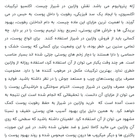
ژله پترولیوم می باشد. نقش وازلین در شیراز چیست. اکلسیو ترکیبات
اکلسیوی، با ایجاد یک سد فیزیکی، رطوبت را داخل پوست به حبس در می
آورند. با اهمیت ترین مزایای این ماده چیست. به دام انداختن رطوبت، بهبود
بریدگی‌ ها و خراش ‌های پوستی، تسریع روند ترمیم پوست را در بر دارد. چه
کسانی باید از فروش وازلین در شیراز استفاده کنند. برای انواع پوست، در
تمامی سنین بی‌ خطر بوده، با این وضعیت برای کسانی که پوست خشک و
حساسی را دارا هستند یا دچار زخم‌ های پوستی جزئی شده ‌اند بسیار مناسب
است. هر چند وقت یکبار می‌ توان از آن استفاده کرد، استفاده روزانه از وازلین
خطری ندارد. بهترین ترکیبات مکمل در مرطوب کننده‌ ها را دارد. ممنوعیت
مصرف برای پوست‌های چرب و مستعد جوش را در نظر داشته باشید. فواید و
موارد مصرف وازلین در شیراز چیست. التیام سوختگی و خراشیدگی پوست را
می توان از مزایای آن دانست. با تحقیقاتی که انجام شده است این نتیجه به
دست آمده است که خرید وازلین در شیراز به حفظ رطوبت پوست کمک
خواهد کرد. به همین دلیل برای بهبود آسیب ‌های پوستی خفیف و نسبتا
مشهود می توان از آن استفاده کرد. اطمینان داشته باشید که سطحی که روی
آن وازلین می ‌مالید کاملا تمیز و ضد عفونی شده باشد. در غیر این صورت،
باکتری ‌ها و دیگر میکروب ‌ها درون پوست مبحوس شده و روند بهبود پوست را