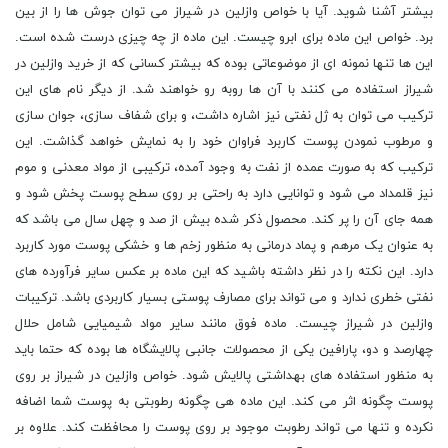
بیشتر آشنا شوید. آیا با خواص وازلین در شیراز می توان جوش ها را از بین
برد. خواص این ماده برای ابرو چیست. این ماده از چه چیزی درست شده است.
این ها تنها نمونه ای از موضوعاتی بوده که بیشتر کسانی که از خرید وازلین در
شیراز استفاده می کنند با آن ها روبه رو خواهند شد. از دیگر نام های این
ترکیب می توان به ژل نفتی نیز اشاره داشت، و برای شفاف سازی، جوان سازی
و مرطوب نمودن پوست کاربرد فراوان خود را به نمایش خواهد گذاشت. این
ترکیب که به صورت عمده از نفت به وجود آمده، ترکیبی از مواد معدنی و موم
نیز قلمداد می شود و توانایی دارد به راحتی بر روی سطح پوست پخش شود و
همه جای آن را پر کند. محصول ذکر شده بیش از صد و چهل سال می باشد که
به عنوان یک مرهم و پماد درمانی به منظور زخم ها و خشکی پوست مورد کاربرد
دارد. این نکته را در نظر داشته باشید که این ماده بر عکس سایر فرآورده های
نفتی خطری ندارد و می تواند برای مصارف پوستی بسیار کاربردی باشد. ترکیبات
وازلین در شیراز چیست. ماده فوق مانند سایر مواد شیمیایی شامل حلال
چهارصد و دو، پارافین یکی از محصولات جانبی پالایشگاه ها بوده که حتما باید
به منظور استفاده های بهداشتی پالایش شود. خواص وازلین در شیراز بر روی
پوست چگونه اثر می کند. این ماده هی چگونه رطوبتی به پوست شما اضافه
نکرده و تنها می تواند رطوبت موجود بر روی پوست را محافظت کند. علاوه بر