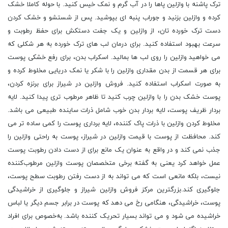
ترک پاشنه با وازلین پاها را در آب گرم و نمک خیس کنید. با حوله کاملا خشک
کرده و وازلین بزنید و جوراب پنبه ای بپوشید. پس از شستشو و خشک کردن
دست ترک خورده تان، از وازلین و یک جفت دستکش برای حفظ رطوبت و
سرعت بهبود استفاده کنید. برای درمان لب های ترک خورده به هر شکلی که
می خواهید وازلین را روی لب ها بمالید. اسکراب بدن، برای رفع خشکی پوست
برای هر قسمت از بدن مقداری وازلین را با شکر یا نمک دریایی مخلوط کرده و
به صورت اسکراب استفاده کنید. فروش وازلین در شیراز برای برنزه کردن،
پوست خشک بدن را با وازلین چرب کنید تا ظاهر مرطوب تری پیدا کنید. لایه
بردار ظریف پوست، لایه بردار بدن خوب شامل ذرات ساینده طبیعی می باشد.
مخلوط کردن وازلین با ذرات پاک کننده، لایه برداری پوست را کمی ساده ‌تر می
کند. محافظت از پوست با قیمت وازلین در شیراز، پوست به راحتی وازلین را
جذب نمی کند و در واقع به عنوان یک مانع برای از دست دادن رطوبت پوست
عمل خواهد کرد یعنی به گفته برخی متخصصان پوست وازلین مرطوب‌کننده
نیست، بلکه مانعی است که می تواند به از دست رفتن رطوبت سطح پوست،
جلوگیری کند.بزرگترین مرکز فروش وازلین شیراز و جلوگیری از خراشیدگی
پوست، خراشیدگی، هنگامی رخ می دهد که پوست در برابر جسم دیگر یا لباس
خراشیده می شود و می تواند بسیار تحریک کننده باشد. به‌خصوص برای افراد