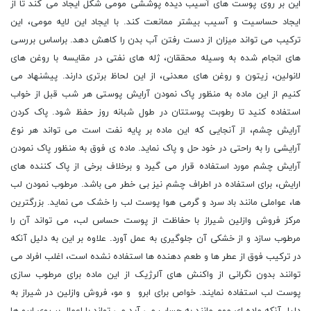
این بر روی پوست های آسیب دیده پوششی مومی شکل ایجاد می کند تا از
ایجاد حساسیت و آسیب بیشتر ممانعت کند. با ایجاد این لایه مومی، این
ترکیب می تواند میزان از دست رفتن آب بدن را کاهش دهد. براساس بررسی
های انجام شده به وسیله محققان، ژله های نفتی در مقایسه با روغن های
لانولین، زیتون و روغن های معدنی، از این لحاظ برتری دارند. پیشنهاد می
کنیم از این ماده به منظور پاک نمودن آرایش پوستی هر شب قبل از خواب
استفاده کنید تا رطوبت پوستتان در طول شبانه روز حفظ شود. پاک کردن
آرایش چشم، از آنجایی که این ماده بر پایه نفت است می تواند هر نوع
آرایشی را به راحتی در خود حل و پاک نماید. ماده ی فوق به منظور پاک نمودن
آرایش چشم مورد استفاده قرار می گیرد و برخلاف برخی از پاک کننده های
ارایش، برای استفاده در اطراف چشم نیز بی خطر می باشد. مرطوب نمودن لب
ها، عواملی مانند باد سرد و گرمی هوا پوست لب را خشک می نماید. بزرگترین
مرکز فروش وازلین شیراز با حفاظت از پوست حساس لب، می تواند آن را
مرطوب سازد و از خشکی آن جلوگیری به عمل آورد. علاوه بر این به دلیل آنکه
در ترکیب فوق از عطر ها و طعم دهنده ها استفاده نشده است، اغلب افراد می
توانند بدون نگرانی از واکنش های آلرژیک از این ماده برای مرطوب سازی
پوست لب استفاده نمایند. خواص برای ابرو و مو، فروش وازلین در شیراز به