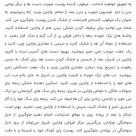
به تعویق خواهند انداخت. مرطوب کننده‌ پوست صورت، دست ‌ها و دیگر نواحی
بدن را دارد. لوسیون صورت و بدن، بعد از حمام، وازلین بزنید. ژله‌ پترولیوم، به
عنوان یک مرطوب کننده‌ی قدرتمند، از خشک شدن پوست جلوگیری می کند.
ضمنا می‌ توانید برای برطرف کردن خشکی بینی هم از وازلین استفاده کنید.
پاشنه‌ های ترک خورده، پاها را داخل ظرفی پر از آب گرم و نمک قرار دهید. با
استفاده از حوله آن ها را خشک کنید و سپس با مقداری وازلین چرب کنید و
یک جفت جوراب نخی تمیز بپوشید. بهبود دست ‌های آسیب دیده با کاربرد
وازلین در شیراز، بعد از شستن و خشک کردن دست‌ ها، برای کمک به حبس
رطوبت و تسریع روند درمان، مقداری وازلین بزنید و یک جفت دستکش تمیز
بپوشید. لب‌ های ترک خورده با قیمت وازلین در شیراز به جای بالم لب، لب
‌های خود را با استفاده از وازلین چرب کنید. تسکین دهنده‌ خشکی پنجه‌ پای
حیوانات خانگی با خواص وازلین در شیراز، پنجه پای سگ‌ های آپارتمانی نیز ترک
می‌ خورد و ناراحتی زیادی برای آن ها ایجاد می‌ کند. پنجه‌ پای سگ خود را با گاز
استریل تمیز و خشک کنید، سپس با استفاده از وازلین چرب نمایید. بهتر است
اینکار را بعد از پیاده‌ روی یا موقع استراحت انجام دهید.جلوگیری از ادرار
سوختگی نوزادان، بزرگترین مرکز فروش وازلین شیراز می‌تواند از بروز ادرار
سوختگی در نوزادان جلوگیری کند. پوست پای کودک خود را شسته و با دقت