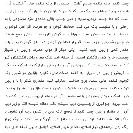
چرب کنید. پاک کننده‌ ملایم آرایش، بسیاری از پاک کننده‌ های آرایشی، گران
هستند و چشم ‌ها را تحریک می ‌کنند. خرید وازلین در شیراز یک محصول ارزان
است که خط چشم، ریمل، سایه و حتی چسب باقی مانده‌ی مژه مصنوعی را به
راحتی و با ملایمت پاک می کند. محافظ گوش و جواهرات، اگر اهل گوشواره
انداختن نیستید، ممکن است سوراخ‌ های گوش ‌تان بعد از مدتی جمع شوند.
در چنین شرایطی، بهتر است قبل از انداختن گوشواره، لاله‌ی گوش‌هایتان را با
مقدار کمی وازلین چرب کنید. یکی دیگر از موارد مصرف وازلین در شیراز
چیست، خارج کردن انگشتر است. اگر حلقه شما تنگ بود و داخل انگشتتان گیر
کرد، با استفاده از مقدار کمی وازلین آن را به راحتی خارج کنید. اسکراب خانگی
با فروش وازلین در شیراز، به گفته متخصصان، کاربرد وازلین در شیراز یک
ترمیم کننده‌ عالی ست. برای ساخت اسکراب لب، مقداری شکر را با وازلین
ترکیب کنید. همچنین می‌توانید با ترکیب کردن قیمت وازلین در شیراز و نمک
دریا، اسکراب بدن بسازید و با استفاده از آن در حمام از پوستی نرم و یکدست
لذت ببرید. جلوگیری از چسبیدن درب شیشه لاک، دهانه شیشه‌ لاک و زیر درب
آن را با مقدار وازلین چرب کنید تا تجمع لاک مانع باز شدن درب آن نشود. با
اینکار لاک شما تا ابد تازه می‌ ماند. یا حداقل درب آن گیر نمی کند. جلوگیری از
زنگ زدن تیغه‌های تیغ اصلاح، بعد از هربار اصلاح، فواصل مابین تیغه‌ های تیغ