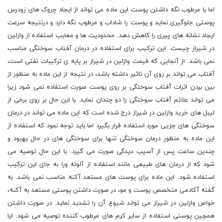
اما با مرطوب نگه داشتن پوست این ماده می تواند از ایجاد چروک های زودرس
پوستی جلوگیری نماید و پوست را شاداب و مرطوب نگه دارد و درنتیجه سرعت
ایجاد نشانه های پیری را کاهش دهد. محدودیت ها و معایب استفاده از وازلین
در شیراز چیست. این ترکیب برای استفاده در درمان آفتاب سوختگی مناسب
نمی باشد. از آنجایی که قیمت وازلین در شیراز بر پایه ی ترکیبات نفتی است،
آفتاب می تواند بر روی آن تاثیر داشته باشد، در نتیجه از این ماده به منظور از
بین بردن اثرات آفتاب سوختگی بر روی پوست صورت استفاده نمی شود زیرا
می تواند علائم آفتاب سوختگی را دو چندان نماید. با این حال بر روی برخی از
لیبل های خرید وازلین در شیراز درج شده است که این ماده می تواند در درمان
سوختگی های جزیی مورد استفاده قرار بگیرد اما باید توجه نمود که استفاده از
این ماده به منظور درمان سوختگی تنها برای سوختگی های در حال بهبود و
چندین ساعت پس از آسیب دیدگی صورت می گیرد. با این حال توصیه می
شود که از درمان های طبیعی مانند استفاده از آلوئه ورا به جای این ترکیب
استفاده شود. این ماده برای پوست های مستعد آکنه مناسب نمی باشد. به
گفته آکادمی متخصص پوست و مو، در صورت داشتن پوستی مستعد به آکنه،
خواص وازلین در شیراز می تواند شیوع آن را تشدید نماید. در صورت داشتن
همچین پوستی استفاده از سایر کرم های مرطوب کننده توصیه می شود. ایا