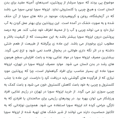
موضوع پی بردند که سویا سرشار از پروتئین، اسیدهای آمینه مفید برای بدن
انسان است و هیچ چربی یا کلسترولی ندارد. ایزوله سویا نوعی سویا می باشد
که در آزمایشگاه، روغن و کربوهیدرات موجود در دانه های سویا از آن حذف
شده و به صورت خشک در آمده است. این پروتئین برای بهتر عمل کردن به آب
نیاز دارد و می تواند چربی و آب را از محیط اطراف خود جذب کند. هر چه درصد
پروتئین درون ایزوله سویا بیشتر باشد به این معنیست که از کیفیت بالاتر و
مطلوب تری برخوردار می باشد. این ماده ی برگرفته از طبیعت از طعم خنثی
داشته و در اثر نگه داری طولانی در یخچال فاسد نمی شود و لزج نمی گردد.
بیشترین مصرف ایزوله سویا در مواد غذایی بوده و باعث افزایش سطح هرمون
های رشد در بدن انسان می شود. موارد مصرف ایزوله سویا در تهران، ایزوله
سویا ماده ای بسیار مناسب برای افراد گیاهخوار است، چرا که پروتئین مورد
نیازی که از فرآورده های گوشتی باید دریافت کرد را داراست. این ماده با جذب
کلسترول و چربی به خود باعث کاهش کلسترول خون می شود و باعث کمک به
چربی سوزی نیز می گردد. از خرید ایزوله سویا در تهران در رژیم غذایی افراد
ورزشکار می توان بهره برد. در پودرهای رژیمی برای سالمندان یا افرادی که به
تازگی جراحی کرده اند ایزوله سویا استفاده می شود. همچنین نوزادانی که به
لاکتوز حساسیت دارند می توانند از شیر خشک های تهیه شده از ایزوله سویا