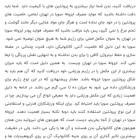
دریافت کنید، بدن شما نیاز بیشتری به پروتئین های با کیفیت دارد. شما باید
دقت داشته باشید که موارد مصرف ایزوله سویا در تهران تمامی خاصیت های
پروتئین را در خود جای نداده است و هرگز جای مواد غذایی دیگر مانند گوشت و
تخم مرغ را نمی گیرد، پس باید مراقب باشید که مصرف فواید پودر ایزوله سویا
در تهران به عنوان مکمل اصلی برای رژیم شما به هیچ عنوان توصیه نمی شود.
سویا به این دلیل که خاصیت آنتی کاتابولیکی دارد، قدرت چندانی در عضله
سازی و حفظ نیتروژن کافی را برای بدن نداشته و به تنهایی نقش پررنگی را ایفا
نمی کند. ایزوله سویا در تهران چیست. به همین دلیل است که باید میزان
بیشتری از این مکمل را در رژیم ورزشی خود دریافت کنید که آن هم باید به
شکل پروتئین سویا ایزوله باشد. مقدار پیشنهادی که در این نوع رژیم برای
ورزشکاران داده می شود به میزان ده تا سی گرم می باشد. در ادامه به دلیل
اهمیت زیادی که این مکمل ورزشی دارد به معرفی انواع آن می پردازیم. چرا در
مصرف پروتئین سویا باید احتیاط کرد. برای اینکه ورزشکاران قدرتی و استقامتی
از این نوع پروتئین استفاده کنند باید دوبه نکته بسیار اهمیت دهند. ایزوله
سویا در تهران از کجا بخریم، درست است که هورمون های تیروئید بدن همان
هورمون های کاتابولیکی بدن هستند و آن ها را یکی می دانند. ولی در حقیقت
بیشترین تاثیر گذاری آن بر روی جنبه کاتابولیک آن بر روی کربوهیدرات ها و