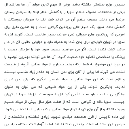
بسیاری برای سلامتی داشته باشد. برخی از مهم ترین موارد آن ها عبارتند از،
برخی از مطالعات، مصرف منظم سویا را با کاهش خطر ابتلا به سرطان پستان
مرتبط می دانند. مصرف منظم آن می تواند خطر ابتلا به سرطان پروستات را
کاهش دهد. سویا یک منبع عالی پروتئین گیاهی است و به همین دلیل برای
افرادی که پروتئین های حیوانی نمی خورند، بسیار مناسب است. کاربرد ایزوله
سویا در تهران فوایدی برای بدن شما به همراه دارد و عوارض جانبی آن در حال
حاضر اثبات نشده است. اگر می خواهید مصرف سویا خود را افزایش دهید، با
پزشک یا متخصص تغذیه خود صحبت کنید. آن ها می توانند بهترین توصیه را
در مورد این موضوع به شما ارائه دهند. بسیاری از مواد غذایی اگرچه از طبیعت
نشات می گیرند اما برخی از آنان برای بدن انسان به مقدار زیاد مناسب نیستند
و لازم است که این مواد غذایی با مواد طبیعی دیگری که برای بدن ضرری
ندارند، جایگزین شوند. یکی از این مواد طبیعی که می توان به عنوان
جایگزینی مناسب وارد سبد غذایی کرد ایزوله سویاست. ایزوله سویا در تهران
چیست، سویا دانه ی گیاهی است که از هفت هزار سال پیش از میلاد مسیح
وجود داشته و از آن برای تهیه انواع مواد غذایی و شیمیایی استفاده می شود.
این ماده تا پیش از قرن هجدهم میلادی شهرت زیادی نداشته و دانشمندان از
خواص این ماده اطلاعات چندانی نداشته اند اما با آزمایشات مختلف به این