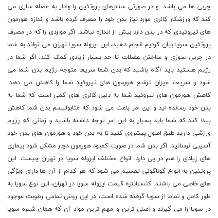
چربی ها می باشد. و در صورتی سنتزهای پروتئین را وادار به عضله سازی می
کند که ورزشکار کالری مورد نیاز بدن خود را مصرف کرده باشد و اندازه هورمون
های تیروئیدی که در بدن دارد بیش از اندازه نباشد. اگر مواردی را که در مصرف
پروتئین سویا بیان کردیم انجام دهید، این ایزوله سویا تهران می تواند به شما
در چربی سوزی و ساختن عضلات تا حد بسیار زیادی کمک کند. اگر شما در
رژیم هستید باید آگاه باشید که بدن شما سریعا متوجه رژیم بدن شما می
شود و سریعا، میزان ترشح هورمون های تیروئید شما را کاهش می دهد.
کاهش هورمون های تیروئید شما به دلیل کالری های کمی است که شما به
بدن خود رسانده اید و این امر باعث می شود که متابولیسم بدن شما کاهش
پیدا کند که شما باید بسیار به این امر توجه داشته باشید و زمانی که رژیم
ورزشی دارید طبق اصول پیشروی کنید تا به بدن خود و هورمون های بدن خود
آسیبی نرسانید. اگر بدن شما در صورت کمبود هورمون دچار مشکل شود بیماری
های زیادی را هم در پی دارد. انواع مختلف ایزوله سویا در تهران چیست. این
پروتئین به انواع گوناگونی تقسیم می شود که هر کدام از آن ها دارای ویژگی
های خاصی می باشند. کنستانتره قیمت ایزوله سویا در تهران، این نوع سویا به
طور کامل و تماما از سویا گرفته شده است، در این روش تمامی رطوبت موجود
در سویا را می گیرند و اصلی ترین و مهم ترین مواد آن که همان شیره سویا