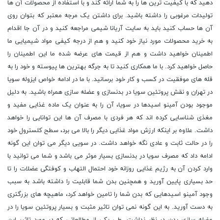
دهید که با کیفیت ترین ها را به شما ارائه کند و با استفاده از محصولات آن ها
تولیدات مرغوبی را داشته باشید. برای داشتن یک مرجه معتبر که بتوان روی
آن ها حساب کنید باید به سایت آریانا شیمی مراجعه کنید و در آن جا اقدام
به خرید محصولات مورد نیاز خود کنید و هم از درجه کیفی مواد شیمیایی ما
اطمینان خواهید داشت و هم از قیمت های عرضه شده ما این اطمینان را
حاصل خواهید کرد. با ما همکاری کنید تا به جرگه بهترین ها پیوسته و خود را به
قله های موفقیت در کسب و کار خود برسانید. با ما در ادامه خواص ایزوله سویا
در تهران و نقش پروتئین سویا در بدنسازی و عضله سازی همراه باشید. به دلیل
موجود بودن آمینو اسیدها در سویا، آن را به عنوان یک ماده غذایی مفید و
مغذی شناسایی کرده اند که هر فردی با مصرف آن ها این توانایی را خواهد
داشت. علاوه بر اینکه ارزش مواد غذایی دیگر را بالا می برد، سطح کلسترول خود
را در حالت ثابت و عادی نگه خواهد داشت. در سویی دیگر می توان این گونه
ادامه داد که مصرف سویا در بدنسازی بسیار موثر می باشد و شما می توانید با
وارد کردن آن به رژیم غذایی روزانه خود احتمال التهاب و کوفتگی عضلات را تا
حد بسیاری پایین آورید و همچنین بدن شما قابلیت را داشته باشد به سبب
وجود آمینو اسیدهایی که بدن شما را تامین خواهد کرد، ماهیچه های بزرگتری
به دست آورید. به این گونه نمی توان تاثیر مثبت و بسیار پروتئین سویا را در
عضله سازی بدن در نظر نداشت. طی یکی از مطالعاتی که در مورد تاثیر این