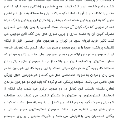
شنیدن این شایعه آن را ترک کردند. هیچ شخص ورزشکاری وجود ندارد که این
مکمل را نشناسد و از آن استفاده نکرده باشد. ولی متاسفانه به دلیل کم لطفی
هایی که به این پروتئین شده است بیشتر ورزشکاران این پروتئین را ترک کرده
اند، در صورتی که ترک کردن آن درست است آسیبی به بدن وارد نمی کند ولی
مصرف کردن آن به عضله سازی و چربی سوزی های بدن کک قابل توجهی می
کند. تاثیر خرید ایزوله سویا در تهران بر هورمون های جنسی، قبل از اینکه
تاثیرات پروتئین سویا را بر روی هورمون های بدن بیان کنیم یک تعریف خلاصه
ای از هورمون های بدن ارائه می دهیم. هورمون های جنسی زنان و مردان که
همان استروژن و تستوسترون می باشد، از جمله هورمون های حیاتی بدن
هستند که وجود آن ها در بدن حیاتی است. با این وجود که این هورمون ها در
بدن زنان و مردان به صورت اختصاصی عمل می کنند و هر هورمون دارای ویژگی
های خاصی می باشد، شواهد پزشکی اعلام کرده که باید این دو هورمون در بدن
تعادل داشته باشند. این تعادل در دو صورت برقرار می شود، یک اینکه از
آنجاییکه تستوسترون و استروژن با یکدیگر ترکیب می شوند باید اصلاحات
شیمیایی صورت گیرد و دوم اینکه این تعادل را به وسیله مغز، عضلات، کبد و
سلول های چربی تنظیم می کنند. هورمون تستوسترون حجم عضلانی و
چگالی استخوان بدن را افزایش می دهد و تاثیرات مثبتی را بر روی سیستم