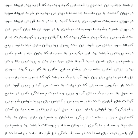
از همه جوانب این محصول را شناسایی کنید و بدانید که فواید پودر ایزوله سویا
در تهران کدامند. با این دانسته ها مطمئنا بهتر می توانید در
خرید ایزوله سویا
در تهران
تصمیمات مطلوب تری را اتخاذ کنید. با ما در ادامه فروش ایزوله سویا
در تهران همراه باشید تا توضیحات بیشتری را در مورد ان ها بیان کنیم. این
ماده شیمیایی یوانگ پودر خشکی بوده که با گرفتن چربی و کربوهیدرات ها از
کنجاله سویا تولدی می شود. این ماده پودری زرد روشن حاوی نواد تا نود و پنج
درصد پروتئین خواهد بود. این ترکیب را به سبب اینکه بدون مزه و طعم خاص
و همچنین برای تامین اسید آمینه های مورد نیاز بدن و پروتئیین بالا و دارا
بودن ارزش غذایی مناسب در بیشتر صنایع غذایی به کار می گیرند. سویای
ایزوله تقریبا پنج برابر وزن خود آب را جذب خواهد کرد که همین موضوع سبب
شده بار میکروبی محصولی که در نهایت به دست می آید را پایین آورد. این
محصول به سبب جذب بالای آب و چربی و خاصیت چسبندگی خاص در صنایع
گوشت های فراوری شده نظیر سوسیس و کالباس برای بهبود خواص شیمیایی
و فیزیکی کاربرد فراوانی را دارد. این محصول غنی از پروتئین سبب پایین آمدن
کلسترول خون و ممانعت از پوکی استخوان و همچنین یاری رسان به رشد
ماهیچه و عضله و جلوگیری از سرطان سینه و پروستات خواهد بود و همچنین
آن را می تواند برای استفاده در مصارف خانگی نیز قرار داد. به دلیل استفاده از