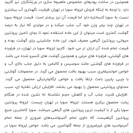
همچنین در ساخت پودرهای مخصوص ماهیچه سازی در ورزشکاران نیز کاربرد
دارد. با توجه به اینکه فروش ایزوله سویا در تهران ظرفیت نگهداری آب بیشتری
نسبت به سویا کنسانتره دارد اما قیمت آن نیز بیشتر است. قیمت ایزوله سویا
در تهران چند برابر وزن خود آب جذب میکند و در مواردی که نیاز به درصد
گوشت کمتری است میتوان از این ماده استفاده نمود تا بجای تامین پروتئین
حیوانی، پروتئین گیاهی مصرف شود، این ماده جانشینی برای گوشت بوده و
قیمت تمام شده آن ارزان تر می شود. کاربرد ایزوله سویا در تهران، در فراورده
های گوشتی، فراورده های مرغی و همچنین گوشت های کنسرو شده می باشد.
در فراورده های گوشتی مانند سوسیس و کالباس به دلیل جذب بالای آب و
خواص امولسیفایری سبب بهبود بافت محصول می گردد. در محصولات گوشتی
با چربی پایین باعث ارتقا بافت و خواص ارگانولپتیکی محصول می گردد.
محتوای پروتئینی محصول را بهبود می بخشد. افزایش ارزش تغذیه ای، سبب
افزایش قدرت جذب آب و کاهش حجم نشاسته ته نشین شده در هنگام
پخت محصول بیکری هستند. ایزوله سویا در تهران چیست. ایزوله پروتئین
سویا یکی از با کیفیت ترین پروتئین های گیاهی میباشد. سویا کاملترین منبع
پروتئین گیاهیست که حاوی تمام آمینواسیدهای ضروری از جمله تمام
آمینواسید های غیرضروری از جمله گلوتامین می باشد. خواص ایزوله سویا در