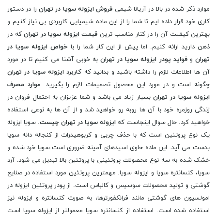
موارد ذکر شده در بالا در آریانا شیمی
فروش ایزوله سویا در تهران
را در دستور
کاری خود قرار داده ایم تا شما را از این ماده شیمیایی کاربردی بی نیاز کنیم و
بهترین کیفیت آن را در کنار مناسب ترین
قیمت ایزوله سویا در تهران
که در
ذهن دارید ارائه کنیم. اما پیش از این کار شما را با
خواص ایزوله سویا در
تهران
و
فواید پودر ایزوله سویا در تهران
به خوبی آشنا می کنیم تا در مورد
آن ها اطلاعات لازم را داشته باشید و بدانید که
کاربرد ایزوله سویا در تهران
چگونه است و در مورد این محصول تصمیمات لازم را بگیرید.
موارد مصرف
ایزوله سویا در تهران
بسیار زیاد می باشد و شما عزیزان به احتمال فروان در
زندگی روزمره خود با آن ها روبه رو خواهید شد و از آن ها به نوعی استفاده
خواهید کرد. حال سوال اینجاست که
ایزوله سویا در تهران چیست
. سویا ایزوله
یک نوع پروتئین است که با حذف چربی و کربوهیدرات از کنجاله دانه سویا
بدست می آید. این ماده حاوی اسیدهای آمینه ضروری است.سویا خرد شده و
خشک شده به سه نوع محصولات پروتئینی با پروتئین بالا تبدیل می شود. آرد
سویا، کنسانتره سویا و ایزوله سویا. مهمترین پروتئین مورد استفاده در صنایع
گوشتی و تولید محصولات سوسیس و کالباس است. از پودر پروتئین ایزوله در
امولسیون های گوشتی مانند فرانکفورترها، به صورت کنسانتره و ایزوله نیز
استفاده شده است. استفاده از کنسانتره سویا معمولتر از ایزوله سویا است