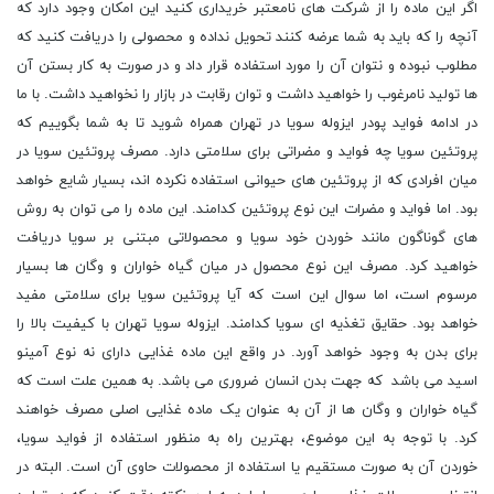
اگر این ماده را از شرکت های نامعتبر خریداری کنید این امکان وجود دارد که
آنچه را که باید به شما عرضه کنند تحویل نداده و محصولی را دریافت کنید که
مطلوب نبوده و نتوان آن را مورد استفاده قرار داد و در صورت به کار بستن آن
ها تولید نامرغوب را خواهید داشت و توان رقابت در بازار را نخواهید داشت. با ما
در ادامه فواید پودر ایزوله سویا در تهران همراه شوید تا به شما بگوییم که
پروتئین سویا چه فواید و مضراتی برای سلامتی دارد. مصرف پروتئین سویا در
میان افرادی که از پروتئین های حیوانی استفاده نکرده اند، بسیار شایع خواهد
بود. اما فواید و مضرات این نوع پروتئین کدامند. این ماده را می توان به روش
های گوناگون مانند خوردن خود سویا و محصولاتی مبتنی بر سویا دریافت
خواهید کرد. مصرف این نوع محصول در میان گیاه خواران و وگان ها بسیار
مرسوم است، اما سوال این است که آیا پروتئین سویا برای سلامتی مفید
خواهد بود. حقایق تغذیه ای سویا کدامند. ایزوله سویا تهران با کیفیت بالا را
برای بدن به وجود خواهد آورد. در واقع این ماده غذایی دارای نه نوع آمینو
اسید می باشد که جهت بدن انسان ضروری می باشد. به همین علت است که
گیاه خواران و وگان ها از آن به عنوان یک ماده غذایی اصلی مصرف خواهند
کرد. با توجه به این موضوع، بهترین راه به منظور استفاده از فواید سویا،
خوردن آن به صورت مستقیم یا استفاده از محصولات حاوی آن است. البته در