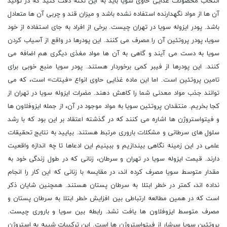
انتخاب محصولات غذایی حاوی سویا باید به این نکته دقت کنید که در تولید
آن ها از مواد نگهدارنده استفاده نشده باشد و میزان قند و چربی آن ها متعادل
باشد. پودر ایزوله سویا در تهران چیست. برخی از افراد به جای استفاده از خود
سویا، پودر پروتئین آن را مصرف می کنند. این پودرها در واقع از آسیاب کردن
سویا به دست می آیند و گاهی به آن ها مواد مغذی دیگری هم اضافه می
کنند. این پودرها از فیبر کمی برخوردار هستند. پودر سویا منبع خوبی برای
تامین پروتئین است. اما این ماده غذایی حاوی انواع «فیتات» است، که می
توانند جذب مواد معدنی شما را کاهش دهند. مضرات ایزوله سویا در تهران از
کجا بخریم. منتقدان پروتئین سویا به مواد موجود در آن، از جمله ایزوفلاون ها
و فیتواستروژن ها اشاره می کنند که در گذشته اعتقاد بر این بود که با رشد
سلول های سرطانی و مشکلات باروری مرتبط هستند. بیایید به نتایج تحقیقات
علمی در این زمینه نگاهی بیندازیم و ببینیم این ادعاها تا چه اندازه واقعیت
دارند. قیمت ایزوله سویا در تهران و سرطان، زنانی که در طول زندگی خود به
مقدار متوسط سویا مصرف کرده اند، در مقایسه با زنانی که این کار را انجام
نداده اند، کمتر در خطر ابتلا به سرطان پستان هستند. همچنین شایان ذکر
است که در همین مطالعه ارتباطی بین افزایش خطر ابتلا به سرطان پستان و
مصرف متوسط ایزوفلاون ها یافت نشد. رابطه بین سویا و باروری چیست.
پروتئین سویا سرشار از فیتواستروژن ها است. این ترکیبات شبیه به استروژن