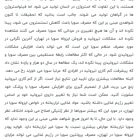
هستند، با این تفاوت که استروژن در انسان تولید می شود اما فیتواستروژن
ها در گیاهان تولید می شوند. جالب است بدانید که تحقیقات تا کنون
شواهدی مبنی بر این که مصرف سویا باعث کاهش تستسترون می شود، پیدا
نکرده اند و آن ها هیچ تغییری در مردانی که سویا مصرف می کنند مشاهده
نکرده اند. مشکلات تیروئید و فروش ایزوله سویا در تهران، آخرین نگرانی در
مورد مصرف منظم سویا این است که می تواند باعث افزایش مشکلات
تیروئیدی شود. در حالی که اکثر مطالعات رابطه مستقیمی بین مصرف سویا و
مشکلات تیروئیدی پیدا نکرده اند، یک مطالعه در سال دو هزار و یازده نشان داد
که پیشرفت کم کاری تیروئید در افرادی که مرتبا سویا می خورند رخ می دهد.
البته مطالعات بیشتری برای تایید این نتایج نیاز است. اگر از کم کاری تیروئید
رنج می برید، قبل از تصمیم گیری برای افزایش مصرف سویا با پزشک خود
مشورت کنید. ممکن است شما نیاز به تغییر داروی تیروئید خود بر اساس
تغییر رژیم غذایی داشته باشید. مواد غذایی تراریخته در خواص ایزوله سویا در
تهران، در مورد این که بیشتر سویاها از نظر ژنتیکی اصلاح می شوند اختلاف نظر
وجود دارد. با این حال، تا به امروز هیچ شواهد علمی مبنی بر این وجود ندارد که
سویا تراریخته عوارض بیشتری نسبت به سویا غیر تراریخته دارد. فواید پودر
ایزوله سویا در تهران، مصرف پروتئین سویا در رژیم غذایی می تواند مزایای