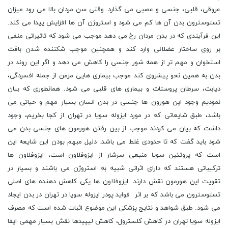
عروقی، قلبی، جنسی و عصبی می گذارد. وقتی سن مردان بالا می رود میزان
تستوسترون بدن آن ها کم می شود و استروژن آن ها افزایش پیدا می کند.
این فرآیندی که در بدن مردان رخ می دهد موجب می شود که تاثیراتی منفی
بر روی ساختار عضلانی وارد کند و همچنین موجب شکننده شدن بافت
استخوان و مهم تر از همه شور جنسی را کاهش می دهد و اگر این روند در
بدن به همین نحو پیشروی کند موجب بیماری هایی مزمن از جمله افسردگی،
دیابت، سرطان پروستات و بیماری های قلبی می شود. همانطوری که بیان
نمودیم وجود این هورون ها جنسی در بدن انسان بسیار مهم و حیاتی می
باشد، طبق شایعاتی که در مورد ایزوله سویا در تهران از کجا بخریم، وجود
داشت که بیان می کردند موجب از بین رفتن هورمون های جنسی بدن می
شود باید گفت که تا حدودی غلط می باشد. دلیل مبهم بودن این شایعه این
است که پروتئین سویا منبعی سرشار از ایزوفلاون است، ایزوفلاون ها
ترکیباتی هستند که دارای اثراتی شبیه به استروژن می باشند و بسیار در
تقویت این هورمون نقش دارند. ایزوفلاون ها یکی کاهش دهنده های اصلی
تستوسترون می باشد که بر اثر فواید پودر ایزوله سویا در تهران در بدن ایجاد
می شود. طبق شواهد و نتایج پزشکی این موضوع اثبات شده است که مصرف
ایزوله سویا تهران در کاهش کلسترول، کاهش لیپیدها نقش بسیار مهمی ایفا