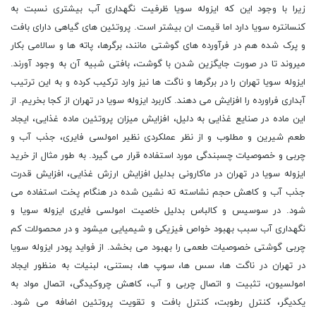
زیرا با وجود این که ایزوله سویا ظرفیت نگهداری آب بیشتری نسبت به
کنسانتره سویا دارد اما قیمت ان بیشتر است. پروتئین های گیاهی دارای بافت
و پرک شده هم در فرآورده های گوشتی مانند، برگرها، پاته ها و سالامی بکار
میروند تا در صورت جایگزین شدن با گوشت، بافتی شبیه آن به وجود آورند.
ایزوله سویا تهران را در برگرها و ناگت ها نیز وارد ترکیب کرده و به این ترتیب
آبداری فراورده را افزایش می دهند. کاربرد ایزوله سویا در تهران از کجا بخریم. از
این ماده در صنایع غذایی به دلیل، افزایش میزان پروتئین ماده غذایی، ایجاد
طعم شیرین و مطلوب و از نظر عملکردی نظیر امولسی فایری، جذب آب و
چربی و خصوصیات چسبندگی مورد استفاده قرار می گیرد. به طور مثال از خرید
ایزوله سویا در تهران در ماکارونی بدلیل افزایش ارزش غذایی، افزایش قدرت
جذب آب و کاهش حجم نشاسته ته نشین شده در هنگام پخت استفاده می
شود. در سوسیس و کالباس بدلیل خاصیت امولسی فایری ایزوله سویا و
نگهداری آب سبب بهبود خواص فیزیکی و شیمیایی میشود و در محصولات کم
چربی گوشتی خصوصیات طعمی را بهبود می بخشد. از فواید پودر ایزوله سویا
در تهران در ناگت ها، سس ها، سوپ ها، بستنی، لبنیات به منظور ایجاد
امولسیون، تثبیت و اتصال چربی و آب، کاهش چروکیدگی، اتصال مواد به
یکدیگر، کنترل رطوبت، کنترل بافت و تقویت پروتئین اضافه می شود.