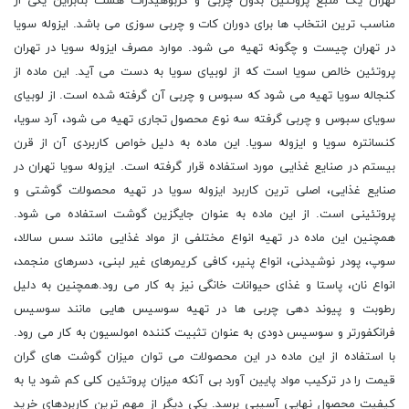
تهران یک منبع پروتئین بدون چربی و کربوهیدرات هست بنابراین یکی از
مناسب ترین انتخاب ها برای دوران کات و چربی سوزی می باشد. ایزوله سویا
در تهران چیست و چگونه تهیه می شود. موارد مصرف ایزوله سویا در تهران
پروتئین خالص سویا است که از لوبیای سویا به دست می آید. این ماده از
کنجاله سویا تهیه می شود که سبوس و چربی آن گرفته شده است. از لوبیای
سویای سبوس و چربی گرفته سه نوع محصول تجاری تهیه می شود، آرد سویا،
کنسانتره سویا و ایزوله سویا. این ماده به دلیل خواص کاربردی آن از قرن
بیستم در صنایع غذایی مورد استفاده قرار گرفته است. ایزوله سویا تهران در
صنایع غذایی، اصلی ترین کاربرد ایزوله سویا در تهیه محصولات گوشتی و
پروتئینی است. از این ماده به عنوان جایگزین گوشت استفاده می شود.
همچنین این ماده در تهیه انواع مختلفی از مواد غذایی مانند سس سالاد،
سوپ، پودر نوشیدنی، انواع پنیر، کافی کریمرهای غیر لبنی، دسرهای منجمد،
انواع نان، پاستا و غذای حیوانات خانگی نیز به کار می رود.همچنین به دلیل
رطوبت و پیوند دهی چربی ها در تهیه سوسیس هایی مانند سوسیس
فرانکفورتر و سوسیس دودی به عنوان تثبیت کننده امولسیون به کار می رود.
با استفاده از این ماده در این محصولات می توان میزان گوشت های گران
قیمت را در ترکیب مواد پایین آورد بی آنکه میزان پروتئین کلی کم شود یا به
کیفیت محصول نهایی آسیبی برسد. یکی دیگر از مهم ترین کاربردهای خرید