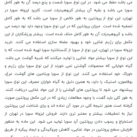
می باشد حفظ می شود. در این نوع سویا شصت و پنج درصد آن به طور کامل
سویا می باشد و بقیه آن بیشتر کربوهیدرات است. کاربرد ایزوله سویا در
تهران، این نوع از پروتئین به طور خالص از سویا می باشد که به طور کامل
تصفیه شده است. میزان پروتئین که در این نوع سویا وجود دارد نود درصد می
باشد و کربوهیدرات آن به طور کامل حذف شده است. بیشتر ورزشکاران از این
مکمل برای رژیم غذایی خود و بهبود عضله سازی استفاده می کنند. خرید
ایزوله سویا در تهران، این نوع از سویا از کنستانتره سویا تهیه شده است، که با
این نوع از سویا بیشتر مواد غذایی را تولید میکنند که شبیه گوشت می باشد.
گیاه خوارانی که محصولات گوشتی نمی خورند از این نوع سویا برای رژیم و
خوراک خود استفاده می کنند. این نوع از سویا ویتامین های گوشت مرغ،
بوقلمون، استیک را دارد، به همین دلیل به گیاه خواران مصرف این نوع سویا
پیشنهاد می شود تا پروتئین های گوشتی را از این مواد غذایی دریافت کنند.
به طور کلی باید گفت، با وجود مطالعات زیادی که در این مکمل پروتئین صورت
گرفته است هنور نتیجه کلی در مورد آن نداده اند و برای شناخت این پروتئین
نیاز به تحقیقات بیشتر و معتبر تری دارند. فروش ایزوله سویا در تهران از
استخراج و رسوب دادن پروتئین آرد سویا تولید می شود. این ماده به منظور
افزایش سطح پروتئین در مواد غذایی، کاهش چروکیدگی و ایجاد پیکره از طریق