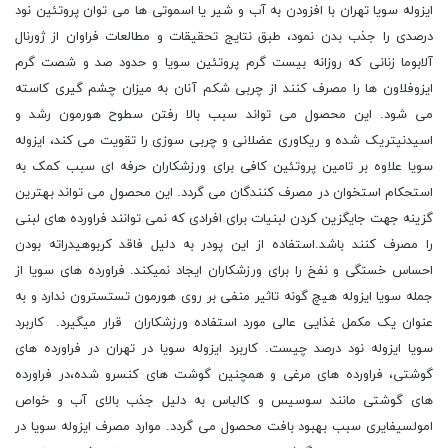
ایزوله سویا تهران با افزودن به آب و شیر یا اسموتی ها می توان پروتئین نود
درصدی را جذب بدن نمود، طبق نتایج تحقیقات و مطالعات فراوان از ژورنال
آلابوما زنانی که روزانه بیست گرم پروتئین سویا و حدود صد و شصت گرم
ایزوفلاون ها را مصرف کنند از چربی شکم آنان به میزان چشم گیری کاسته
می شود. این محصول می تواند سبب بالا رفتن سطوح هورمون رشد و
اسیدنیتریک شده و ریکاوری عضلانی و چربی سوزی را تقویت می کند، ایزوله
سویا علاوه بر تامین پروتئین کافی برای ورزشکاران حرفه ای سبب کمک به
استحکام استخوان در مصرف کنندگان می گردد. این محصول می تواند بهترین
گزینه جهت جایگزین کردن لبنیات برای افرادی که نمی توانند فراورده های لبنی
را مصرف کنند باشد.استفاده از این پودر به دلیل فاقد کربوهیدراته بودن
احساس خستگی و نفخ را برای ورزشکاران ایجاد نمیکند. فراورده های سویا از
جمله سویا ایزوله هیچ گونه تاثیر منفی بر روی هورمون تستسترون ندارد و به
عنوان یک مکمل غذایی عالی مورد استفاده ورزشکاران قرار میگیرد. کاربرد
سویا ایزوله نود درصد چیست. کاربرد ایزوله سویا در تهران در فراورده های
گوشتی، فراورده های مرغی و همچنین گوشت های کنسرو شده،در فراورده
های گوشتی مانند سوسیس و کالباس به دلیل جذب بالای آب و خواص
امولسیفایری سبب بهبود بافت محصول می گردد. موارد مصرف ایزوله سویا در