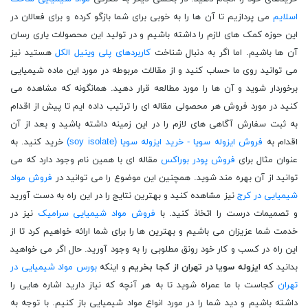
اسلایم
می پردازیم تا آن ها را به خوبی برای شما بازگو کرده و برای فعالان در
این حوزه کمک های لازم را داشته باشیم و در تولید این محصولات یاری رسان
آن ها باشیم. اما اگر به دنبال شناخت
کاربردهای پلی وینیل الکل
هستید نیز
می توانید روی ما حساب کنید و از مقالات مربوطه در مورد این ماده شیمیایی
برخوردار شوید و آن ها را مورد مطالعه قرار دهید. همانگونه که مشاهده می
کنید در مورد فروش هر محصولی مقاله ای را ترتیب داده ایم تا پیش از اقدام
به ثبت سفارش آگاهی های لازم را در این زمینه داشته باشید و بعد از آن
اقدام به
فروش ایزوله سویا - خرید ایزوله سویا (soy isolate)
خرید کنید. به
عنوان مثال برای
فروش پودر بوراکس
مقاله ای با همین نام وجود دارد که می
توانید از آن بهره مند شوید. همچنین این موضوع را می توانید در
فروش مواد
شیمیایی در کرج
نیز مشاهده کنید و بهترین نتایج را در این راه به دست آورید
و تصمیمات درست را اتخاذ کنید. با
فروش مواد شیمیایی سرامیک
نیز در
خدمت شما عزیزان می باشیم و بهترین ها را برای شما ارائه خواهیم کرد تا از
این راه در کسب و کار خود رونق مطلوبی را به وجود آورید. حال اگر می خواهید
بدانید که
ایزوله سویا در تهران از کجا بخریم
و اینکه
بورس مواد شیمیایی در
تهران
کجاست با ما عمراه شوید تا به هر آنچه که نیاز دارید اشاره هایی را
داشته باشیم و دید شما را در مورد انواع مواد شیمیایی باز کنیم. با توجه به