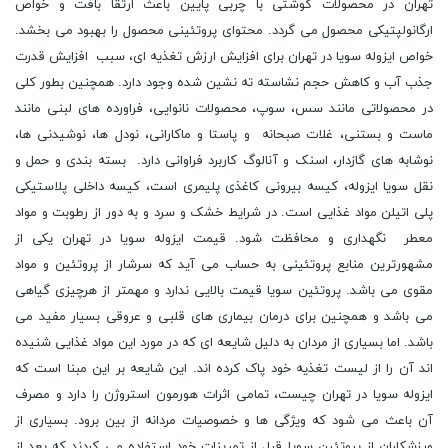
تهران در محصولات گوشتی با چربی پایین باعث ارتقا بافت و خواص
ارگانولپتیکی محصول می گردد. محتوای پروتئینی محصول را بهبود می بخشد.
خواص ایزوله سویا در تهران برای افزایش ارزش تغذیه ای، سبب افزایش قدرت
جذب آب و کاهش حجم نشاسته ته نشین شده وجود دارد. همچنین بطور کلی
در محصولاتی مانند سس، سوپ، محصولات نانوایی، فراورده های لبنی مانند
ماست و بستنی، غلات صبحانه و پاستا و ماکارانی، نودل ها، نوشیدنی ها،
نوشابه های گازدار، اسنک و آنالوگ کاربرد فراوانی دارد. بسته بندی و حمل و
نقل سویا ایزوله، کیسه بیرونی کاغذی پلیمری است، کیسه داخلی پلاستیکی
پلی اتیلن مواد غذایی است. در شرایط خشک و سرد و به دور از رطوبت و مواد
معطر نگهداری و محافظت شود. قیمت ایزوله سویا در تهران یکی از
مشهورترین منابع پروتئینی به حساب می آید که سرشار از پروتئین و مواد
مقوی می باشد. پروتئین سویا قیمت بالایی ندارد و مهمتر از هرچیزی گیاهی
می باشد و همچنین برای درمان بیماری های قلبی و عروقی بسیار مفید می
باشد. اما بسیاری از مردان به دلیل شایعه ای که در مورد این مواد غذایی شنیده
اند آن را از لیست تغذیه خود پاک کرده اند. این شایعه بر این مبنا است که
ایزوله سویا در تهران چیست، تمامی اثرات هورمون استروژن را دارد و مصرف
آن باعث می شود که ویژگی ها و خصوصیات مردانه از بین برود. بسیاری از
ورزشکاران از پروتئین سویا قبل از تمرینات خود استفاده می کردند که بعد از