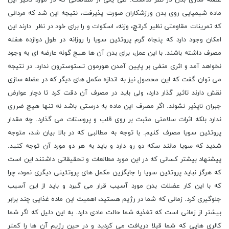
ماده شیمیایی روی بدن ورزشکاران صورت پذیرفت، نتیجه این شد که مردانی
که تمرینات مقاومتی نظیر کرانچ، وزنه، اسکوات و را برای خود در نظر دارند این
امکان وجود دارد که پنجاه گرم پروتئین سویا را روزانه در طول دوازده هفته
مصرف داشته باشند. با این عمل، برای بدن آن ها هیچ گونه عارضه ای به وجود
نخواهد آمد و اثری منفی بر پایین آمدن هورمون تستوسترون ندارد. در نتیجه
می توان گفت که این محصول نیز به اندازه مکمل های دیگر که در عضله سازی
نقش دارند تاثیر گذار دارد، ولی باید در مصرف آن دقت کرد تا دچار عوارض
جبران ناپذیر نشوند. اگر مصرف این ماده به درستی باشد نه تنها هیچ ضرری
ندارد بلکه اثرات سلامتی مثبت بر روی قلب و پروستات می گذارد. چه مقدار
پروتئین سویا مصرف کنیم. با توجه به مطالبی که در بالا بیان شد، متوجه
شدید که سویا مانند سکه دو رو دارد و باید به هر دو مورد آن توجه کنید.
پیشنهاد بیشتر کسانی که در این مورد مطالعات و تحقیقاتی داشتند این است
که هرگز نباید پروتئین سویا را جایگزین مکمل های پروتئینی دیگری نمود، چرا
که با این کار عضلات بدن مورد آسیب قرار می گیرد و باید از این آسیب
جلوگیری کرد. زمانی که شما در رژیم هستید، اهمیت این ماده غذایی چند برابر
بیشتر از زمانی است که تغذیه شما حالت عادی دارد. به این دلیل که اگر شما
کالری هایی که شما قبلا دریافت می کردید و در حین رژیم آن ها را کمتر