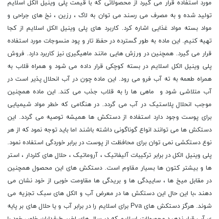
مورد استفاده قرار می گیرد از محصولاتی که با قیمت پلی وینیل الکل اسلایم
تولید شده و به مصرف می رسند می توان به لاک ، رزین ، نخ های جراحی و
مواد بسته مواد غذایی اشاره کرد. کاربرد های پلی وینیل الکل اسلایم از کجا
تهیه کنیم. این ماده به طور گسترده در حفظ تار و پود منسوجات مورد استفاده
قرار می گیرد. همچنین در ورزش هایی مانند ماهیگیری نیز کاربرد دارد. فروش
پلی وینیل الکل اسلایم در بسته کوچکی قرار داده می شود و همراه قلاب به
همراه طعمه به ته آب فرو می رود. این ماده چون در آب انحلال پذیر است در
آب متلاشی شود و ماهی ها را به قلاب جذب می کند. این ماده همچنین
موجب انحلال پلاستیک در آب می گردد. در هنگامی که خطر مواد شیمیایی
برای پوست وجود دارد استفاده از دستکش ها همیشه توصیه می گردد. این
دستکش ها می توانند انواع گوناگونی داشته باشند اما باید توجه نمود که از هر
نوع دستکشی نمی توان برای محافظت از پوست در برابر خوردگی استفاده نمود.
پلی وینیل الکل در برابر ترکیبات آلیفاتیک ، آروماتیک ، حلال های کلردار ، استر
ها و بیشتر کتون ها بسیار مقاوم است. دستکش های این محصول همچنین
در مقابل میخ ها ، ساییدگی ها و بریدگی ها مقاومت خوبی از خود نشان می
دهند ،با این حال این دستکش ها در معرض آب و الکل های سبک تجزیه می
شوند. هرگز دستکش های Pva برای اسلایم را در برابر آب و یا حلال های بر پایه