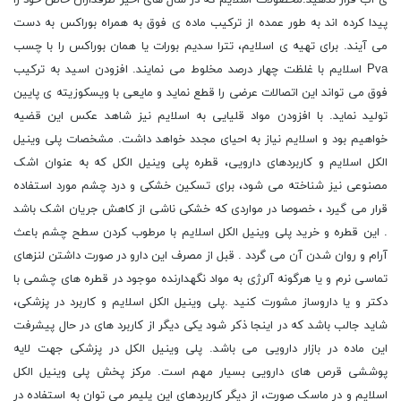
ی آب قرار ندهید.محصولات اسلایم که در سال های اخیر طرفداران خاص خود را
پیدا کرده اند به طور عمده از ترکیب ماده ی فوق به همراه بوراکس به دست
می آیند. برای تهیه ی اسلایم، تترا سدیم بورات یا همان بوراکس را با چسب
Pva اسلایم با غلظت چهار درصد مخلوط می نمایند. افزودن اسید به ترکیب
فوق می تواند این اتصالات عرضی را قطع نماید و مایعی با ویسکوزیته ی پایین
تولید نماید. با افزودن مواد قلیایی به اسلایم نیز شاهد عکس این قضیه
خواهیم بود و اسلایم نیاز به احیای مجدد خواهد داشت. مشخصات پلی وینیل
الکل اسلایم و کاربردهای دارویی، قطره پلی وینیل الکل که به عنوان اشک
مصنوعی نیز شناخته می شود، برای تسکین خشکی و درد چشم مورد استفاده
قرار می گیرد ، خصوصا در مواردی که خشکی ناشی از کاهش جریان اشک باشد
. این قطره و خرید پلی وینیل الکل اسلایم با مرطوب کردن سطح چشم باعث
آرام و روان شدن آن می گردد . قبل از مصرف این دارو در صورت داشتن لنزهای
تماسی نرم و یا هرگونه آلرژی به مواد نگهدارنده موجود در قطره های چشمی با
دکتر و یا داروساز مشورت کنید .پلی وینیل الکل اسلایم و کاربرد در پزشکی،
شاید جالب باشد که در اینجا ذکر شود یکی دیگر از کاربرد های در حال پیشرفت
این ماده در بازار دارویی می باشد. پلی وینیل الکل در پزشکی جهت لایه
پوششی قرص های دارویی بسیار مهم است. مرکز پخش پلی وینیل الکل
اسلایم و در ماسک صورت، از دیگر کاربردهای این پلیمر می توان به استفاده در