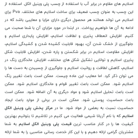
اسلایم های مقاوم در برابر آب با استفاده از چسب پلی وینیل الکل. استفاده از
این چسب به عنوان چسب ضعیف برای ساخت اسلایم های مختلف. Pva برای
اسلایم می تواند همانند هر محصول دیگری دارای مزایا و معایبی باشد که در
ادامه به آن ها خواهیم پرداخت. در ابتدا در مورد مزایای آن با شما صحبت می
کنیم. افزایش انعطاف پذیری و لطافت اسلایم، افزایش پایداری اسلایم و
جلوگیری از خشک شدن آن، بهبود قابلیت کشیده شدن و کشیدگی اسلایم،
افزایش مقاومت اسلایم در برابر شکستن و پاره شدن، افزایش قابلیت شکل
پذیری اسلایم و توانایی تشکیل شکل های مختلف، افزایش ماندگاری رنگ در
اسلایم، کاهش لطافت و روانیت اسلایم و جلوگیری از چسبیدن به دست ها را
می توان ذکر کرد. اما معایب این ماده چیست. ممکن است باعث تغییر رنگ
اسلایم شود. ممکن است باعث تغییر قوام و ماندگاری اسلایم شود. ممکن
است باعث تحلیل اسلایم شود و مواد دیگری به آن اضافه شود. ممکن است
باعث حساسیت پوستی شود. ممکن است در برخی از موارد باعث ایجاد
حساسیت نسبت به بعضی از مواد شود. ما در
مرکز پخش پلی وینیل الکل
اسلایم
که با نام آریانا شیمی فعالیت می کنیم در تلاشیم تا بتوانیم بهترین
کیفیت ها را در کنار مناسب ترین
قیمت پلی وینیل الکل اسلایم
به شما
مشتریان گرامی ارائه دهیم و با این کار خدمت رسانی مناسبی را به شما ارائه