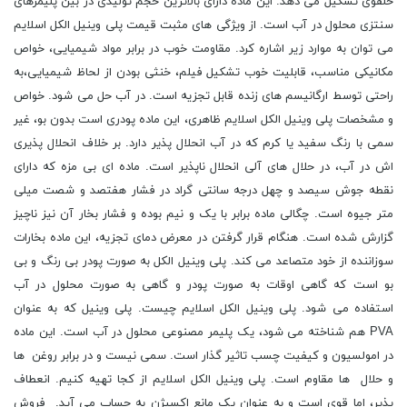
حلقوی تشکیل می دهد. این ماده دارای بالاترین حجم تولیدی در بین پلیمرهای
سنتزی محلول در آب است. از ویژگی های مثبت قیمت پلی وینیل الکل اسلایم
می توان به موارد زیر اشاره کرد. مقاومت خوب در برابر مواد شیمیایی، خواص
مکانیکی مناسب، قابلیت خوب تشکیل فیلم، خنثی بودن از لحاظ شیمیایی،به
راحتی توسط ارگانیسم های زنده قابل تجزیه است. در آب حل می شود. خواص
و مشخصات پلی وینیل الکل اسلایم ظاهری، این ماده پودری است بدون بو، غیر
سمی با رنگ سفید یا کرم که در آب انحلال پذیر دارد. بر خلاف انحلال پذیری
اش در آب، در حلال های آلی انحلال ناپذیر است. ماده ای بی مزه که دارای
نقطه جوش سیصد و چهل درجه سانتی گراد در فشار هفتصد و شصت میلی
متر جیوه است. چگالی ماده برابر با یک و نیم بوده و فشار بخار آن نیز ناچیز
گزارش شده است. هنگام قرار گرفتن در معرض دمای تجزیه، این ماده بخارات
سوزاننده از خود متصاعد می کند. پلی وینیل الکل به صورت پودر بی رنگ و بی
بو است که گاهی اوقات به صورت پودر و گاهی به صورت محلول در آب
استفاده می شود. پلی وینیل الکل اسلایم چیست. پلی وینیل که به عنوان
PVA هم شناخته می شود، یک پلیمر مصنوعی محلول در آب است. این ماده
در امولسیون و کیفیت چسب تاثیر گذار است. سمی نیست و در برابر روغن ها
و حلال ها مقاوم است. پلی وینیل الکل اسلایم از کجا تهیه کنیم. انعطاف
پذیر، اما قوی است و به عنوان یک مانع اکسیژن به حساب می آید. فروش