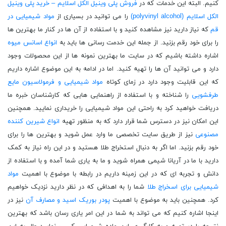
کنیم. البته این خدمات که در
فروش پلی وینیل الکل اسلایم – خرید پلی وینیل
الکل اسلایم (polyvinyl alcohol)
را می توانید در بسیاری از
مواد شیمیایی در
قم
که نیاز دارید نیز مشاهده کنید و با استفاده از آن ها در کنار ما بهترین ها
را برای خود رقم بزنید. از جمله این خدمت رسانی ها باید به
انواع اسانس میوه
اشاره داشته باشیم که در سایت ما بهترین نمونه ها از این محصولات وجود
دارد و می توانید آن ها را تهیه کنید. اما در ادامه به این موضوع اشاره داریم
که این قابلیت وجود دارد در زمای کوتاه
مواد شیمیایی و فرمولاسیون مایع
طرفشویی
را شناخته و با استفاده از راهنمایی هایی که کارشناسان خبره ما
دریافت خواهید کرد به راحتی این مواد شیمیایی را خریداری نمایید. همچنین
این امکان نیز در دسترس شما قرار دارد که به منظور تهیه
انواع شیرین کننده
مصنوعی
نیز از طریق سایت تخصصی ما وارد عمل شوید و بهترین ها را برای
خود رقم بزنید. اما اگر به دنبال استخراج طلا هستید و در این راه نیاز به کمک
دارید با ما در آریانا شیمی همراه شوید و ما به یاری شما آمده و با استفاده از
دانش و تجربه ای که در این زمینه داریم در رابطه با موضوع با اهمیت
مواد
شیمیایی برای اسخراج طلا
شما را به اهدافی که در نظر دارید نزدیک خواهیم
کرد. همچنین باید به موضوع با اهمیت
پودر بوریک اسید و مصارف آن
نیز در
اینجا اشاره کنیم که می تواند به شما در این امر یاری رسان باشد که بهترین