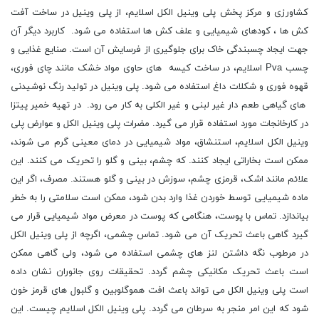
کشاورزی و مرکز پخش پلی وینیل الکل اسلایم، از پلی وینیل در ساخت آفت
کش ها ، کودهای شیمیایی و علف کش ها استفاده می شود. کاربرد دیگر آن
جهت ایجاد چسبندگی خاک برای جلوگیری از فرسایش آن است. صنایع غذایی و
چسب Pva اسلایم، در ساخت کیسه های حاوی مواد خشک مانند چای فوری،
قهوه فوری و شکلات داغ استفاده می شود. پلی وینیل در تولید رنگ نوشیدنی
های گیاهی طعم دار غیر لبنی و غیر الکلی به کار می رود. در تهیه خمیر پیتزا
در کارخانجات مورد استفاده قرار می گیرد. مضرات پلی وینیل الکل و عوارض پلی
وینیل الکل اسلایم، استنشاق، مواد شیمیایی در دمای معینی گرم می شوند،
ممکن است بخاراتی ایجاد کنند. که چشم، بینی و گلو را تحریک می کنند. این
علائم مانند اشک، قرمزی چشم، سوزش در بینی و گلو هستند. مصرف، اگر این
ماده شیمیایی توسط خوردن غذا وارد بدن شود، ممکن است سلامتی را به خطر
بیاندازد. تماس با پوست، هنگامی که پوست در معرض مواد شیمیایی قرار می
گیرد گاهی باعث تحریک آن می شود. تماس چشمی، اگرچه از پلی وینیل الکل
در مرطوب نگه داشتن لنز های چشمی استفاده می شود، ولی گاهی ممکن
است باعث تحریک مکانیکی چشم گردد. تحقیقات روی جانوران نشان داده
است پلی وینیل الکل می تواند باعث افت هموگلوبین و گلبول های قرمز خون
شود که این امر منجر به سرطان می گردد. پلی وینیل الکل اسلایم چیست. این