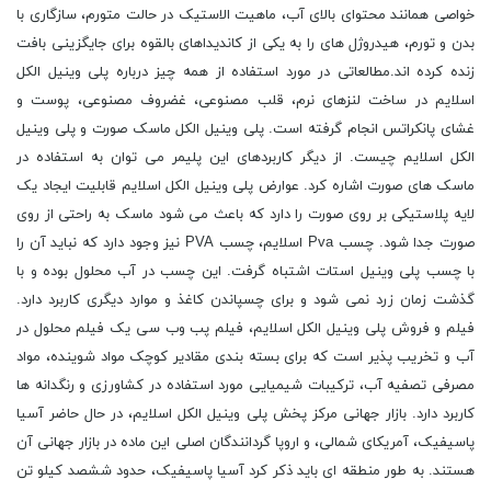
خواصی همانند محتوای بالای آب، ماهیت الاستیک در حالت متورم، سازگاری با
بدن و تورم، هیدروژل های را به یکی از کاندیداهای بالقوه برای جایگزینی بافت
زنده کرده اند.مطالعاتی در مورد استفاده از همه چیز درباره پلی وینیل الکل
اسلایم در ساخت لنزهای نرم، قلب مصنوعی، غضروف مصنوعی، پوست و
غشای پانکراتس انجام گرفته است. پلی وینیل الکل ماسک صورت و پلی وینیل
الکل اسلایم چیست. از دیگر کاربردهای این پلیمر می توان به استفاده در
ماسک های صورت اشاره کرد. عوارض پلی وینیل الکل اسلایم قابلیت ایجاد یک
لایه پلاستیکی بر روی صورت را دارد که باعث می شود ماسک به راحتی از روی
صورت جدا شود. چسب Pva اسلایم، چسب PVA نیز وجود دارد که نباید آن را
با چسب پلی وینیل استات اشتباه گرفت. این چسب در آب محلول بوده و با
گذشت زمان زرد نمی شود و برای چسپاندن کاغذ و موارد دیگری کاربرد دارد.
فیلم و فروش پلی وینیل الکل اسلایم، فیلم پب وب سی یک فیلم محلول در
آب و تخریب پذیر است که برای بسته بندی مقادیر کوچک مواد شوینده، مواد
مصرفی تصفیه آب، ترکیبات شیمیایی مورد استفاده در کشاورزی و رنگدانه ها
کاربرد دارد. بازار جهانی مرکز پخش پلی وینیل الکل اسلایم، در حال حاضر آسیا
پاسیفیک، آمریکای شمالی، و اروپا گردانندگان اصلی این ماده در بازار جهانی آن
هستند. به طور منطقه ای باید ذکر کرد آسیا پاسیفیک، حدود ششصد کیلو تن