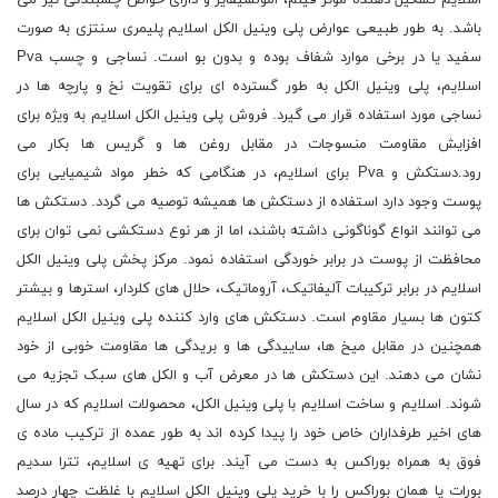
باشد. به طور طبیعی عوارض پلی وینیل الکل اسلایم پلیمری سنتزی به صورت
سفید یا در برخی موارد شفاف بوده و بدون بو است. نساجی و چسب Pva
اسلایم، پلی وینیل الکل به طور گسترده ای برای تقویت نخ و پارچه ها در
نساجی مورد استفاده قرار می گیرد. فروش پلی وینیل الکل اسلایم به ویژه برای
افزایش مقاومت منسوجات در مقابل روغن ها و گریس ها بکار می
رود.دستکش و Pva برای اسلایم، در هنگامی که خطر مواد شیمیایی برای
پوست وجود دارد استفاده از دستکش ها همیشه توصیه می گردد. دستکش ها
می توانند انواع گوناگونی داشته باشند، اما از هر نوع دستکشی نمی توان برای
محافظت از پوست در برابر خوردگی استفاده نمود. مرکز پخش پلی وینیل الکل
اسلایم در برابر ترکیبات آلیفاتیک، آروماتیک، حلال های کلردار، استرها و بیشتر
کتون ها بسیار مقاوم است. دستکش های وارد کننده پلی وینیل الکل اسلایم
همچنین در مقابل میخ ها، ساییدگی ها و بریدگی ها مقاومت خوبی از خود
نشان می دهند. این دستکش ها در معرض آب و الکل های سبک تجزیه می
شوند. اسلایم و ساخت اسلایم با پلی وینیل الکل، محصولات اسلایم که در سال
های اخیر طرفداران خاص خود را پیدا کرده اند به طور عمده از ترکیب ماده ی
فوق به همراه بوراکس به دست می آیند. برای تهیه ی اسلایم، تترا سدیم
بورات یا همان بوراکس را با خرید پلی وینیل الکل اسلایم با غلظت چهار درصد