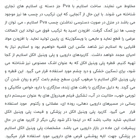
مخلوط می نمایند. ساخت اسلایم با Pva جز دسته ی اسلایم های تجاری
شناخته می شوند. با این حال از آنجایی که این ترکیب در چسب ها نیز موجود
می باشد در منزل در صورت دسترسی نداشتن چسب Pva اسلایم ، می توان از
چسب ها نیز کمک گرفت. افزودن اسید به ترکیب فوق می تواند این اتصالات
عرضی را قطع نماید و مایعی با ویسکوزیته ی پایین تولید نماید. با افزودن مواد
قلیایی به اسلایم نیز شاهد عکس این قضیه خواهیم بود و اسلایم نیاز به
احیای مجدد خواهد داشت. کاربردهای دارویی و پلی وینیل الکل اسلایم از کجا
تهیه کنیم. قطره پلی وینیل الکل که به عنوان اشک مصنوعی نیز شناخته می
شود، برای تسکین خشکی و درد چشم مورد استفاده قرار می گیرد. این قطره و
پلی وینیل الکل اسلایم با مرطوب کردن سطح چشم باعث آرام و روان شدن آن
می گردد. به دلیل سازگاری با بافت های زنده، سازگاری با دارو، خواص مکانیکی و
تورمی خوب، حلالیت در آب، تشکیل فیلم هیدروژل های به عنوان سیستم دارو
رسانی در مسیرهای دارویی دهانی، روده ای، عضلانی و رکتوم مورد استفاده
قرار می گیرد. کاربرد پلی وینیل الکل در پزشکی و قیمت پلی وینیل الکل
اسلایم، شاید جالب باشد که در اینجا ذکر شود یکی دیگر از کاربرد های در حال
پیشرفت این ماده در بازار دارویی می باشد. مشخصات پلی وینیل الکل اسلایم
در پزشکی جهت لایه پوششی قرص های دارویی مورد استفاده قرار میگیرد.