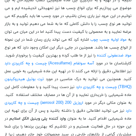
نتیجه را در تهیه و به کارگیری این ماده شیمیایی کسب نمایید.حال به این
موضوع می پردازیم که برای انواع چسب ها نیز تمهیداتی اندیشیده ایم و می
توانیم در این مرود نیز یاری رسان باشیم، در مورد چسب ها باید بگوییم که می
توانید هر نوع چسب را با دانش کاملی که ما به شما می دهیم تولید و به بازار
عرضه نمایید و به محصولی با کیفیت دست پیدا کنید اما در این میان می توان
به
مواد اولیه چسب چوب
اشاره کرد که می تواند یاری رسان شما در این نمونه
از انواع چسب ها باشد. همچنین در جایی دیگر این امکان وجود دارد که هر نوع
مواد ضدعفونی کننده
را نیز از ما طلب کرده و بهترین کیفیت را برخوردار شوید.
کارشناسان ما در مورد
آسه سولفام (Acesulfame) چیست و چه کاربردی دارد
نیز اطلاعاتی دقیق را ارائه می کنند تا در تهیه این ماده شیمیایی به خوبی عمل
کنید. همچنین می توانید به درک مناسبی در مورد
ترت بوتیل هیدروکینون
(TBHQ) چیست و چه کاربردی دارد
نیز دست پیدا کنید و با معلومات کامل این
ماده شیمیایی را خریداری نمایید و از آن ها در مصارف مختلف استفاده کنید.
به عنوان مثالی دیگر در مورد
اروزیل 200 (aerosol 200) چیست و چه کاربردی
دارد
نیز می توانید اطلاعاتی دقیق را داشته باشید و پس از آن برای تهیه این
ماده شیمیایی اقدام کنید. ما به عنوان
وارد کننده پلی وینیل الکل اسلایم
در
این حوزه در حال فعالیت هستیم و در تلاشیم که بهترین برندها را برای شما
مشتریان گرامی از بازارهای خارجی در سبد محصولات خود جای دهیم، زیرا از