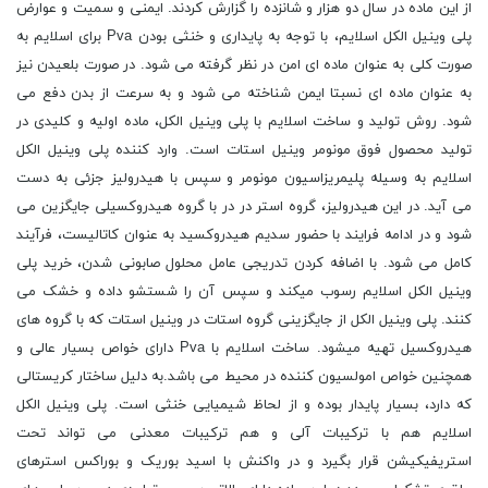
از این ماده در سال دو هزار و شانزده را گزارش کردند. ایمنی و سمیت و عوارض
پلی وینیل الکل اسلایم، با توجه به پایداری و خنثی بودن Pva برای اسلایم به
صورت کلی به عنوان ماده ای امن در نظر گرفته می شود. در صورت بلعیدن نیز
به عنوان ماده ای نسبتا ایمن شناخته می شود و به سرعت از بدن دفع می
شود. روش تولید و ساخت اسلایم با پلی وینیل الکل، ماده اولیه و کلیدی در
تولید محصول فوق مونومر وینیل استات است. وارد کننده پلی وینیل الکل
اسلایم به وسیله پلیمریزاسیون مونومر و سپس با هیدرولیز جزئی به دست
می آید. در این هیدرولیز، گروه استر در در با گروه هیدروکسیلی جایگزین می
شود و در ادامه فرایند با حضور سدیم هیدروکسید به عنوان کاتالیست، فرآیند
کامل می شود. با اضافه کردن تدریجی عامل محلول صابونی شدن، خرید پلی
وینیل الکل اسلایم رسوب میکند و سپس آن را شستشو داده و خشک می
کنند. پلی وینیل الکل از جایگزینی گروه استات در وینیل استات که با گروه های
هیدروکسیل تهیه میشود. ساخت اسلایم با Pva دارای خواص بسیار عالی و
همچنین خواص امولسیون کننده در محیط می باشد.به دلیل ساختار کریستالی
که دارد، بسیار پایدار بوده و از لحاظ شیمیایی خنثی است. پلی وینیل الکل
اسلایم هم با ترکیبات آلی و هم ترکیبات معدنی می تواند تحت
استریفیکیشن قرار بگیرد و در واکنش با اسید بوریک و بوراکس استرهای