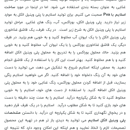
غذایی به عنوان بسته بندی استفاده می شود. اما در اینجا در مورد
ساخت
اسلایم با Pva
صحبت می کنیم. برای تولید اسلایم با پلی وینیل الکل به موارد
زیر نیاز دارید. پلی وینیل الکل، بوراکس، آب، رنگ های غذایی. مراحل تولید
اسلایم با پلی وینیل الکل به شرح زیر است. در یک ظرف، یک قاشق غذاخوری
پلی وینیل الکل را با یک لیوان آب مخلوط کنید و به خوبی هم بزنید. در ظرف
دیگر، یک قاشق غذاخوری بوراکس را با یک لیوان آب مخلوط کنید و به خوبی
هم بزنید. حالا، محلول بوراکس را به تدریج به محلول پلی وینیل الکل اضافه
کنید و با هم مخلوط کنید. بهتر است این کار را با استفاده از یک قاشق انجام
دهید. به محض اینکه اسلایم شروع به تشکیل می دهد، می توانید با دست
های خود به آن رنگ دلخواه خود را اضافه کنید. اگر می خواهید اسلایم رنگی
بسازید، قبل از اضافه کردن محلول بوراکس، رنگ غذایی خود را به محلول پلی
وینیل الکل اضافه کنید. با استفاده از دست های خود، اسلایم را به خوبی
مخلوط کنید تا به شکل یکپارچه درآید. اسلایم را به مدت چند دقیقه با دست
های خود بازی کنید تا به شکل مطلوب درآید. اسلایم را در یک ظرف قرار دهید
و در یخچال نگهداری کنید تا به شکل یکپارچه ای درآید. با دانستن
مشخصات
پلی وینیل الکل اسلایم
می توانید به دیدی باز تر هم در تهیه این محصول
تصمیمات لازم را اتخاذ نمایید و هم اینکه این امکان وجود دارد که نتیجه ای