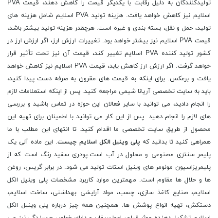
تولیدکنندگان به دلیل رقابت با یکدیگر قیمت را کاهش دهند، قیمت PVA
اسلایم نیز کاهش خواهد یافت. هزینه تولید PVA اسلایم شامل هزینه های
تولید، حمل و نقل، بسته بندی و غیره است. هرچقدر هزینه تولید بیشتر باشد،
قیمت PVA اسلایم نیز بیشتر خواهد بود. تغییرات ارزش ارز، اگر ارزش ارز در
کشور تولید کننده PVA اسلایم تغییر کند، قیمت آن نیز تحت تأثیر قرار
خواهد گرفت. اگر ارزش ارز کاهش یابد، قیمت PVA اسلایم نیز کاهش خواهد
یافت و برعکس. برای اینکه به قیمت های مقرون به صرفه دست پیدا کنید،
باید به سایت تخصصی آریانا شیمی مراجعه کنید. پس از اینکه استعلامات لازم
را انجام دادید، می توانید با سایر فعالان این حوزه در تماس باشید و بررسی
های لازم را انجام دهید. پس از این کار می توانید با اطمینان برای تهیه این
محصول از طریق سایت تخصصی ما اقدام کنید. تا انتهای این مطلب با ما
همراهی کنید تا بدانید که
پلی وینیل الکل اسلایم چیست
. این ماده آلی یک
پلیمر سنتزی مصنوعی و محلول در آب است.پودری سفید رنگ است که از
پلیمریزاسیون مونومر های وینیل استات تولید می شود. در برابر گریس، روغن
ها و حلال ها مقاوم است. مهمترین موارد کاربرد مشخصات پلی وینیل الکل
اسلایم، صنایع کاغذ سازی، چسب، مواد آرایشی بهداشتی، ساخت اسلایم،
دستکش، تهیه انواع پوشش ها. همچنین همه چیز درباره پلی وینیل الکل
اسلایم تشکیل دهنده موثر فیلم، امولسیفایر و دارای خواص چسبندگی نیز می