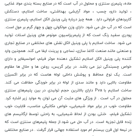
ماده، پلیمری سنتزی و محلول در آب است که در صنایع بسته بندی مواد غذایی
، تولید دارو، چسب ، مواد آرایشی بهداشتی، ساخت اسلایم، دستکش
کاربردهای فراوانی دارد . همه چیز درباره پلی وینیل الکل اسلایم، پلیمری سنتزی
است که در آب حل می شود. دارای وزن مولکولی چهل و چهار گرم بر مول است.
پودری سفید رنگ است که از پلیمریزاسیون مونومر های وینیل استات تولید
می شود. ساخت اسلایم با پلی وینیل الکل نقش های مختلفی در صنایع تجاری
و صنعتی مانند صنعت کاغذ سازی، نساجی و پرینت ایفا می کند. همچنین وارد
کننده پلی وینیل الکل اسلایم تشکیل دهنده موثر فیلم، امولسیفایر و دارای
خواص چسبندگی نیز می باشد. در برابر گریس، روغن ها و حلال ها مقاوم
است. یک نوع محافظ و پوشش داخلی لوله هاست که در برابر اکسیژن
مقاومت بالایی دارد و مانند سدی از لوله در برابر خوردگی حفاظت می کند.
ساخت اسلایم با Pva دارای بالاترین حجم تولیدی در بین پلیمرهای سنتزی
محلول در آب است . از ویژگی های مثبت آن می توان به موارد زیر اشاره کرد.
مقاومت خوب در برابر مواد شیمیایی، خواص مکانیکی مناسب، قابلیت خوب
تشکیل فیلم، خنثی بودن از لحاظ شیمیایی، به راحتی توسط ارگانیسم های
زنده قابل تجزیه است. در آب حل می شود.از جمله پلیمرهای سنتزی است که
در نیمه اول قرن بیستم ام مورد استفاده جهانی قرار گرفت . در صنایع مختلفی