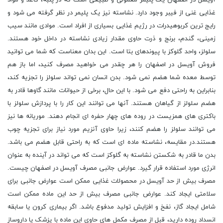
غذایی غنی از فیبر وجود دارد. نشاسته نیز یک پلیمر در نظر گرفته می شود و
رایج ترین کربوهیدرات در رژیم غذایی بسیاری از افراد است. موادی مانند سیب
زمینی، گندم، برنج و ذرت حاوی مقدار زیادی نشاسته در داخل خود هستند.
سلولز، واحد گلوکز با پیوندهای بتا است. این بدان معناست که شما می توانید
فروش آویسل در اصفهان را هر چقدر می خواهید مصرف کنید، اما باز هم
توسط معده شما هضم نمی شود. بدن انسان نمی تواند سلولز را تجزیه کند،
بنابراین به راحتی دفع می شود. با این حال، برخی از حیوانات مانند گاوها قادر به
هضم سلولز از گیاهان هستند. آنها می توانند این کار را با پردازش سلولز با
باکتری های همزیست در روده های چهار حفره ای انجام دهند. موریانه ها نیز
می توانند سلولز را هضم کنند، زیرا حاوی آنزیم مورد نیاز برای تجزیه چوب
هستند.در مقایسه، نشاسته ماده ای است که به راحتی قابل هضم می باشد.
بدن ما قادر به شکستن نشاسته به گلوکز است که می تواند در آینده به عنوان
انرژی مورد استفاده قرار گیرد. عوارض جانبی مصرف آویسل در اصفهان چیست.
مصرف بیش از حد آویسل در محصولات غذایی ممکن است عوارض جانبی برای
سلامتی ایجاد کند. عوارض جانبی مصرف بیش از حد این ماده ممکن است
شامل ایجاد گاز، نفخ و افزایش تولید مدفوع باشد. اگر بیماری کرون یا سابقه
انسداد روده دارید، قبل از مصرف مکمل های حاوی این ماده با پزشک یا داروساز