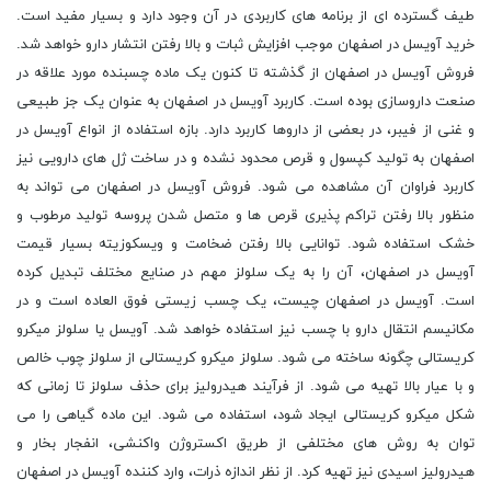
طیف گسترده ای از برنامه های کاربردی در آن وجود دارد و بسیار مفید است.
خرید آویسل در اصفهان موجب افزایش ثبات و بالا رفتن انتشار دارو خواهد شد.
فروش آویسل در اصفهان از گذشته تا کنون یک ماده چسبنده مورد علاقه در
صنعت داروسازی بوده است. کاربرد آویسل در اصفهان به عنوان یک جز طبیعی
و غنی از فیبر، در بعضی از داروها کاربرد دارد. بازه استفاده از انواع آویسل در
اصفهان به تولید کپسول و قرص محدود نشده و در ساخت ژل های دارویی نیز
کاربرد فراوان آن مشاهده می شود. فروش آویسل در اصفهان می تواند به
منظور بالا رفتن تراکم پذیری قرص ها و متصل شدن پروسه تولید مرطوب و
خشک استفاده شود. توانایی بالا رفتن ضخامت و ویسکوزیته بسیار قیمت
آویسل در اصفهان، آن را به یک سلولز مهم در صنایع مختلف تبدیل کرده
است. آویسل در اصفهان چیست، یک چسب زیستی فوق العاده است و در
مکانیسم انتقال دارو با چسب نیز استفاده خواهد شد. آویسل یا سلولز میکرو
کریستالی چگونه ساخته می شود. سلولز میکرو کریستالی از سلولز چوب خالص
و با عیار بالا تهیه می شود. از فرآیند هیدرولیز برای حذف سلولز تا زمانی که
شکل میکرو کریستالی ایجاد شود، استفاده می شود. این ماده گیاهی را می
توان به روش های مختلفی از طریق اکستروژن واکنشی، انفجار بخار و
هیدرولیز اسیدی نیز تهیه کرد. از نظر اندازه ذرات، وارد کننده آویسل در اصفهان