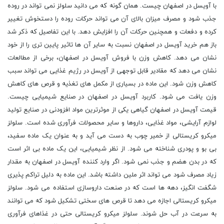
با آویسل در اصفهان چیست. همان گونه که می دانید سلولز نمی تواند در روده
جذب شود و مصرف میزان بالای آن می تواند حرکات روده را دستخوش تغییر
کرده و دفعات و همچنین حرکات آن را افزایش دهد. با این تفاصیل که ذکر شد
باز هم خرید آویسل در اصفهان نسبت به سایر آن ها تاثیر پایین تری را از خود
نشان می دهد. کاهش وزن با فروش آویسل در اصفهان، برخی از مطالعات
نشان می دهد که مقادیر قابل توجهی از آویسل در رژیم غذایی می تواند سبب
کاهش وزن شود. این ماده در بسیاری از مکمل های تغذیه و قرص های کاهش
وزن یافت می شود. کاربرد آویسل در اصفهان در صنایع شیمیایی چیست.
قیمت آویسل در اصفهان گیاهی یکی از موثرترین مواد افزودنی در صنایع تولید
لوازم آرایشی، مواد غذایی، داروها و سایر محصولات فرآوری شده است. سلولز
میکرو کریستالی از خمیر چوب به دست می آید و به عنوان یک ماده سفید،
بی بو و پودری شناخته می شود. از نظر شیمیایی، این یک ماده بی اثر است
که در بدن هضم و جذب نمی شود. اگر وارد کننده آویسل در اصفهان به مقدار
زیاد مصرف شود می تواند اثر ملین داشته باشد. این ماده به دلیل تراکم پذیری
شگفت انگیز، دهه ها است که در صنعت داروسازی استفاده می شود. سلولز
میکرو کریستالی اجازه می دهد تا قرص های سختی تشکیل شود که می توانند
به سرعت در آب حل شوند. سلولز میکرو کریستالی حتی در غذاهای فرآوری