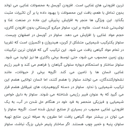
ترین افزودنی های غذایی است. افزودن آویسل به محصولات غذایی می تواند
بدون تداخل با طعم، بافت این محصولات را بهبود داده یا بر آن تاثیرات مثبت
بگذارد. این ویژگی ها منجر به افزایش پذیرش این ماده در صنعت غذا و
نوشیدنی شده است. علاوه بر این، سلولز میکرو کریستالی بدون افزودن کالری،
حجم مواد غذایی را افزایش می دهد. سلولز در آویسل در اصفهان چیست.
سلولز یکترکیب شیمیایی متشکل از کربن، هیدروژن و اکسیژن است که تقریبا
در تمام مواد گیاهی یافت می شود. این ترکیب آلی که فراوان ‌ترین ترکیبات
روی زمین محسوب می ‌شود، حتی توسط برخی باکتری ‌ها نیز تولید می شود.
سلولز ساختار و استحکام دیواره سلولی گیاهان را فراهم می کند و فیبر رژیم
غذایی انسان ها را تامین می کند. اگرچه برخی از حیوانات، مانند
نشخوارکنندگان، می توانند سلولز را هضم کنند، اما انسان توانایی هضم این
ترکیب شیمیایی را ندارد. سلولز در دسته کربوهیدرات های غیرقابل هضم قرار
می گیرد که به عنوان فیبر رژیمی شناخته می شوند. سلولز به دلیل خواص
شیمیایی و فیزیکی منحصر به فرد خود در هنگام حل شدن در آب، به یک
افزودنی غذایی محبوب در بسیاری از صنایع تبدیل شده است. اگرچه سلولز را
می توان در بیشتر مواد گیاهی یافت اما مقرون به صرفه ترین منابع تهیه
سلولز، پنبه و خمیر چوب هستند. اگر ساختار پلیمر خیلی بزرگ نباشد، سلولز