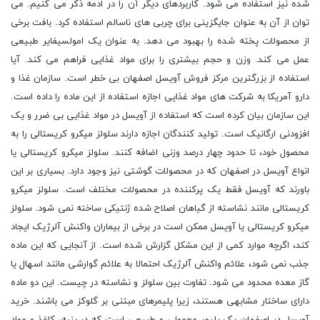
شده نیز استفاده می شود. کاربردهای دیگر آن را در ادمه ذکر می کنیم. می
توان از آن به عنوان جایگزینی برای چربی های ناسالم استفاده کرد. بافت برخی
از محصولات پخته شده را بهبود می دهد. به عنوان یک امولسیفایر طبیعی
عمل می کند. وزن و حجم بیشتری را برای مواد غذایی فراهم می کند. آیا
استفاده از بزرگترین مرکز فروش آویسل اصفهان بی خطر است. سازمان غذا و
دارو آمریکا به شرکت های مواد غذایی اجازه استفاده از این ماده را داده است.
این سازمان بیان کرده است که استفاده از آویسل در مواد غذایی بی ضرر و یک
افزودنی ارگانیک است. تولید کنندگان اجازه دارند سلولز میکرو کریستالی را به
محصول خود، تا حدود چهار درصد وزنی اضافه کنند. سلولز میکرو کریستالی یا
انواع آویسل در اصفهان که در محصولات گوشتی نیز وجود دارد. بسیاری بر این
باورند که آویسل فقط یک پرکننده در محصولات مختلف است. سلولز میکرو
کریستالی مانند نشاسته از گیاهان اصلاح شده ژنتیکی ساخته نمی شود. سلولز
میکرو کریستالی یا آویسل ممکن است در برخی از بیماران واکنش آلرژیک ایجاد
کند، اگرچه موارد کمی از این مشکل گزارش شده است. از آنجایی که این ماده
جذب نمی شود، علائم واکنش آلرژیک احتمالا به علائم گوارشی مانند اسهال یا
گاز معده محدود می شود. تفاوت بین سلولز و نشاسته در چیست. این دو ماده
دارای ساختار مشابهی هستند، زیرا پلیمرهای مبتنی بر گلوکز می باشند. خرید
آویسل در اصفهان یک پلیمر معمولی و طبیعی است که در پنبه، کاغذ و مواد