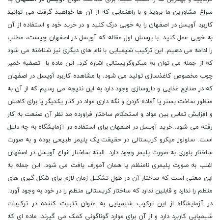
سراغ مشاورین ما بروید و با راهنمایی که از آن ها خواهید گرفت می توانید
کاربرد آویسل در اصفهان را به خوبی درک کنید و در خرید خود و استفاده از آن
به خوبی عمل کنید. با پرسش اول مقاله که آویسل در اصفهان چیست، مطلب
را ادامه می دهیم. این ترکیب شیمیایی با نام های دیگری نیز شناخته می شود
که از جمله می توان به میکروکریستالی اشاره کرد. این ماده با تصفیه خمیر
چوب مخصوص کاغذسازی تولید می شود. با مشاهده کاربرد آویسل در اصفهان
که در صنایع غذایی و داروسازی وجود دارد به این نتیجه می رسیم که از آن به
منظور ساخت بستر یا آماده کردن و نگه‌ داری مواد در کنار یکدیگر یا برای کاهش
و افزایش تماس بین مواد و استحکام ساختار فراورده‌ مد نظر آن صنعت به کار
رفته می شود. خرید آویسل در اصفهان برای استفاده در آزمایشگاه به چه دلیل
است. سلولوز میکرو کریستالی در حقیقت یک پلیمر طبیعی بوده و به صورت
ساختار بلوری به صورت پلیمر وجود دارد. البته ساختار انواع آویسل در اصفهان
اغلب به صورت پلیمری نامنظم یا همان آمورف یافت می شود. این جمله به
این معنی است که ساختار آن در طول تشکیل زمان لازم برای شکل ‌گیری‌ های
منظم را ندارد و قابلین ندارد که ساختار کریستالی منظم را در خود به وجود آورد.
در آزمایشگاه از این ترکیب شیمیایی به عنوان تثبیت کننده در ترکیبات
شیمیایی کاربرد دارد و از آن برای موارد گوناگونی کمک می‌ گیرند. ماده ‌ای که