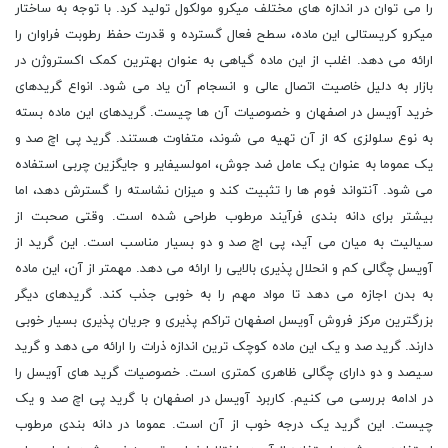
را می توان در اندازه های مختلف میکرو مولکول تولید کرد. با توجه به ساختار
میکرو کریستالی این ماده، سطح فعال گسترده و قدرت حفظ رطوبت فراوان را
ارائه می دهد. اغلب از این ماده گیاهی به عنوان بهترین کمک اکستروژن در
بازار به دلیل خاصیت اتصال عالی و انسجام آن یاد می شود. انواع گریدهای
خرید آویسل در اصفهان و خصوصیات آن ها چیست. گریدهای این ماده بسته
به نوع سلولزی که از آن تهیه می شوند، متفاوت هستند. گرید پی اچ صد و
یک عموما به عنوان یک عامل ضد جوش، امولسیفایر و جایگزین چربی استفاده
می شود. آنتواند فوم ها را تثبیت کند و میزان نشاسته را گسترش دهد، اما
بیشتر برای دانه بندی فرآیند مرطوب طراحی شده است. وقتی صحبت از
سیالیت به میان می آید، پی اچ صد و دو بسیار مناسب است. این گرید از
آویسل چگالی کم و انحلال پذیری بالایی را ارائه می دهد. مهمتر از آن، این ماده
به بدن اجازه می دهد تا مواد مهم را به خوبی جذب کند. گریدهای دیگر
بزرگترین مرکز فروش آویسل اصفهان تراکم پذیری و جریان پذیری بسیار خوبی
دارند. گرید صد و یک این ماده کوچک ترین اندازه ذرات را ارائه می دهد و گرید
سیصد و دو دارای چگالی ظاهری کمتری است. خصوصیات گرید های آویسل را
در ادامه بررسی می کنیم. کاربرد آویسل در اصفهان با گرید پی اچ صد و یک
چیست. این گرید یک درجه خوب از آن است. عموما در دانه بندی مرطوب