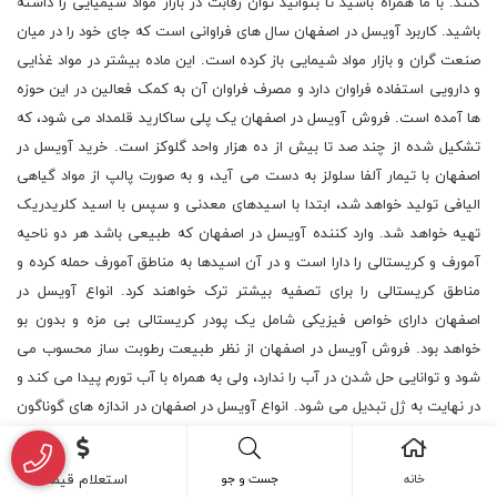
کنند. با ما همراه باشید تا بتوانید توان رقابت در بازار مواد شیمیایی را داشته
باشید. کاربرد آویسل در اصفهان سال های فراوانی است که جای خود را در میان
صنعت گران و بازار مواد شیمایی باز کرده است. این ماده بیشتر در مواد غذایی
و دارویی استفاده فراوان دارد و مصرف فراوان آن به کمک فعالین در این حوزه
ها آمده است. فروش آویسل در اصفهان یک پلی ساکارید قلمداد می شود، که
تشکیل شده از چند صد تا بیش از ده هزار واحد گلوکز است. خرید آویسل در
اصفهان با تیمار آلفا سلولز به دست می آید، و به صورت پالپ از مواد گیاهی
الیافی تولید خواهد شد، ابتدا با اسیدهای معدنی و سپس با اسید کلریدریک
تهیه خواهد شد. وارد کننده آویسل در اصفهان که طبیعی باشد هر دو ناحیه
آمورف و کریستالی را دارا است و در آن اسیدها به مناطق آمورف حمله کرده و
مناطق کریستالی را برای تصفیه بیشتر ترک خواهند کرد. انواع آویسل در
اصفهان دارای خواص فیزیکی شامل یک پودر کریستالی بی مزه و بدون بو
خواهد بود. فروش آویسل در اصفهان از نظر طبیعت رطوبت ساز محسوب می
شود و توانایی حل شدن در آب را ندارد، ولی به همراه با آب تورم پیدا می کند و
در نهایت به ژل تبدیل می شود. انواع آویسل در اصفهان در اندازه های گوناگون
وجد دارد، و خاصیت های مختلفی دارند. آویسل غیر سمی است، از نود و نه
درصد فیبر غذایی و برخی نمک ها تشکیل شده و قابل تجزیه زیستی است.
خانه
جست و جو
استعلام قیمت
یکی از اصلی ترین کاربردهای آویسل در داروسازی ها است، جایی که بیشترین