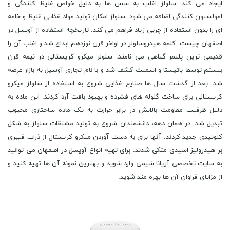
ایجاد می کند. سلولز اغلب به سس ها به دلیل خواص غلیظ کنندگی و
امولسیون کنندگی اضافه می شود. سلولز امکان تولید مواد غذایی غلیظ و خامه
ای را بدون استفاده از چربی زیاد فراهم می کند. تاریخچه استفاده از آویسل در
اصفهان چیست. کلمه هیدروسلولز در اواخر قرن نوزدهم ابداع شد و اغلب آن را
قدیمی ترین پلیمر گیاهی می نامند. سلولز میکرو کریستالی در نیمه قرن
بیستم توسط باتیستا و اسمیت کشف شد و با نام تجاری آوسیل به بازار عرضه
شد. بعد از گذشت سال ها صنایع غذایی شروع به استفاده از سلولز میکرو
کریستالی برای ساخت گلوله های فشرده و بهبود بافت آرد کردند. این ماده به
دلیل ظرفیت مقاومت بالایش در برابر حرارت به یک ماده ساختاری محبوب
تبدیل شد. در همان دهه، دانشمندان شروع به تولید مشتقات سلولز به شکل
کلوئیدی جدید کردند. آنها برای به دست آوردن میکرو کریستال از ذرات فیبری
بر هیدرولیز اسیدی متکی شدند. برای تهیه انواع آویسل در اصفهان می توانید
به سایت تخصصی آریانا شیمی وارد شوید و بهترین نمونه آن ها تهیه کنید و
از مزایای فراوان آن ها بهره مند شوید.