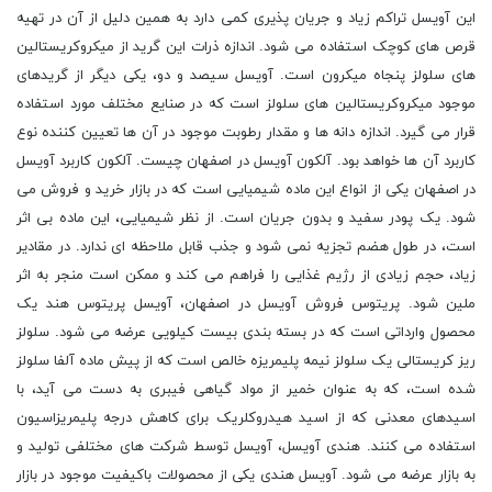
این آویسل تراکم زیاد و جریان پذیری کمی دارد به همین دلیل از آن در تهیه
قرص های کوچک استفاده می شود. اندازه ذرات این گرید از میکروکریستالین
های سلولز پنجاه میکرون است. آویسل سیصد و دو، یکی دیگر از گریدهای
موجود میکروکریستالین های سلولز است که در صنایع مختلف مورد استفاده
قرار می گیرد. اندازه دانه ها و مقدار رطوبت موجود در آن ها تعیین کننده نوع
کاربرد آن ها خواهد بود. آلکون آویسل در اصفهان چیست. آلکون کاربرد آویسل
در اصفهان یکی از انواع این ماده شیمیایی است که در بازار خرید و فروش می
شود. یک پودر سفید و بدون جریان است. از نظر شیمیایی، این ماده بی اثر
است، در طول هضم تجزیه نمی شود و جذب قابل ملاحظه ای ندارد. در مقادیر
زیاد، حجم زیادی از رژیم غذایی را فراهم می کند و ممکن است منجر به اثر
ملین شود. پریتوس فروش آویسل در اصفهان، آویسل پریتوس هند یک
محصول وارداتی است که در بسته بندی بیست کیلویی عرضه می شود. سلولز
ریز کریستالی یک سلولز نیمه پلیمریزه خالص است که از پیش ماده آلفا سلولز
شده است، که به عنوان خمیر از مواد گیاهی فیبری به دست می ‌آید، با
اسیدهای معدنی که از اسید هیدروکلریک برای کاهش درجه پلیمریزاسیون
استفاده می‌ کنند. هندی آویسل، آویسل توسط شرکت های مختلفی تولید و
به بازار عرضه می شود. آویسل هندی یکی از محصولات باکیفیت موجود در بازار