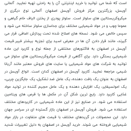
است که شما می توانید با خرید اینترنتی آن را به راحتی تهیه نمایید. آلمانی
آویسل، بزرگترین مرکز فروش آویسل اصفهان آلمانی نوع دیگری از
میکروکریستالین های سلولز است. سلولز پودری از پختن الیاف خام گیاهی و
عموما چوب و در مواد شیمیایی مختلف برای جداسازی سلولز ساخته می‌ شود و
سپس خالص می ‌شود. نسخه ‌های اصلاح‌ شده تحت پردازش اضافی قرار می
‌گیرند، مانند قرار دادن آن ها در معرض اسید برای تجزیه بیشتر فیبر.قیمت
آویسل در اصفهان به فاکتورهای مختلفی از جمله نوع و کاربرد این ماده
شیمیایی بستگی دارد. برای آگاهی از قیمت میکروکریستالین های سلولز می
توانید به شرکت های مواد شیمیایی یا سایت های فروش معتبر مانند آریانا
شیمی مراجعه نمایید. کاربرد آویسل در اصفهان کدان است. انواع آویسل در
اصفهان به عنوان یک بافت دهنده، یک عامل ضد تشکیل، یک جایگزین چربی،
یک امولسیفایر، یک افزایش دهنده و یک عامل حجیم کننده در تولید مواد
غذایی کاربرد دارد. رایج ترین شکل آن در مکمل ها یا قرص های ویتامین
استفاده می شود. در صنایع نیز از این ماده شیمیایی در کاربردهای مختلف
استفاده می شود. فروش آویسل در اصفهان بازار گسترده ای در سراسر جهان
دارد. این محصولات در گریدهای مختلف با قیمت های متفاوت در بازار مواد
شیمیایی فروخته می شوند. خرید آویسل در اصفهان به دلیل تغییرات شدید