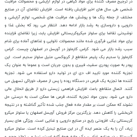
در ترجیح مصرف‌ کننده برای مواد گیاهی در لوازم آرایشی و محصولات مراقبت
شخصی طی سال های اخیر افزایش یافته است. افزایش تقاضای آن در صنایع
مختلف از جمله رنگ ‌ها و پوشش ‌ها، مراقبت ‌های شخصی، لوازم آرایشی و
دارویی و داروسازی به رشد بازار ادامه دهد. انتظار می رود که بخش غذا و
نوشیدنی تقاضا برای سلولز میکروکریستالی افزایش یابد، زیرا تقاضای فزاینده
برای مواد غذایی فرآوری شده مانند محصولات نانوایی و غذاهای آماده برای شام
سبب رشد بازار می شود. کراس کارملوز در آویسل در اصفهان چیست. کراس
کارملوز یا سدیم یک پلیمر متقاطع از کربوکسی متیل سلولز سدیم است. این
پودر به صورت پودری سفید، فیبری و بدون جریان است و عموما به عنوان یک
تجزیه کننده مورد تایید اف دی ای در تولید دارو استفاده می شود. تجزیه
کننده ها تجزیه یک قرص در دستگاه روده را پس از مصرف خوراکی تسهیل می
کنند. اتصال متقاطع باعث افزایش فراهمی زیستی دارو از طریق انحلال عالی
دارو می شود. بدون مواد تجزیه کننده، قرص ها ممکن است به درستی حل
نشوند که ممکن است بر مقدار ماده فعال جذب شده تأثیر گذاشته و در نتیجه
اثربخشی را کاهش دهد. بزرگترین مرکز فروش آویسل اصفهان یا سلولز میکرو
کریستالی یک افزودنی رایج در صنایع دارویی و غذایی است. ویژگی های بسیار
زیاد، آن را به یک عنصر ایده آل در این صنایع تبدیل کرده است. سلولز میکرو
کریستالی در صنایع غذایی، یک ماده همه کاره است، زیرا می تواند حجم و