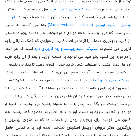
توانید از خدمات ما نهایت بهره را ببرید. ما در آریانا شیمی به هیچ عنوان مانند
مکان هایی همچون بازار
مواد شیمیایی ناصر خسرو
عمل نخواهیم کرد و مشتری
ر ا تا انتها همراهی خواهیم کرد و تا رسیدن آن ها به هدف خود در
فروش
آویسل – خرید آویسل (Microcrystalline celllose)
رها نمی کنیم. به همین
دلیل است که می توانید در همه مواقع و موضوعات می توانید روی ما حساب
باز کنید و بهترین خدمات را از ما دریافت کنید. از مواردی که کمک شایانی را به
کاربران می کنیم در
استیک اسید چیست و چه کاربردی دارد
است که هر آنجه
را در مورد این اسید بخواهید می توانید به دست آورید و بعد از آن برای خرید
آن ها اقدام کنید. با اطلاعات کامل خرید خود را انجام دهید تا بهترین نتیجه را
در کارهای خود به دست آورید. همچنین برای کسب اطلاعات مفید در زمینه
مواد شیمیایی خطرناک
نیز می توانید به سایت ما مراجعه کنید و با کارشناسان
ما مشاوره های لازم را داشته باشید و بدانید در مقابله با آن ها چه کارهایی باید
انجام دهید و در صورت مواجه به آن ها بهترین تصمیم را بگیرید و چالش های
موجود را پشت سر بگذارید. پس با ما مه همراه باشید می توانید هر آنچه از
مواردی را که نیاز دارید به دست آورید و به راحتی به مقصود خود برسید. هم
اکنون می توانید برای برخوردار بودن از خدمات ما که به عنوان بهترین و
بزرگترین مرکز فروش آویسل اصفهان
شناخته شده ایم با ما تماس حاصل
فرمایید و بهترین ها را کسب کنید. برای شناخت
انواع آویسل در اصفهان
به