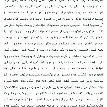
سورفاکتانت تولید شود که اغلب در زمره آمفی پاتیک دسته بندی دارند.
لسیتین مایع به عنوان یک افزودنی غذایی و مکمل غذایی در بازار عرضه می
شود. در پخت و پز، در مواردی از آن به عنوان امولسیون کننده و ممانعت از
چسبیدن کاربردی بوده، به عنوان مثال در اسپری پخت و پز نچسب مورد مصرف
آن مشهود است. لسیتین مایع در محصولات مراقبت از پوست چگونه عمل می
کند. لسیتین در ترکیبات برخی از محصولات مراقبت از پوست وجود دارد. به
عنوان یک نرم کننده استفاده می شود و با بازگرداندن آبرسانی به پوست
احساس شادابی می دهد. استفاده های دیگر لسیتین مایع در اصفهان از کجا
تهیه کنیم. لسیتین به عنوان یک درمان برای بیماری کیسه صفرا، بیماری کبد،
اختلال دوقطبی، اضطراب و اگزما، درماتیت و بیماری های پوست خشک وجود
دارد. لازم به ذکر است که تحقیقات در مورد اثربخشی لسیتین در درمان این
شرایط بسیار محدود است یا وجود ندارد. لسیتین مایع در شکلات سازی چه
کاربردی دارد. شکلات ها و پوشش های ترکیبی، دیسپرسیون ذرات جامد در فاز
پیوسته چربی می باشند. ذرات جامد شامل دانه های شکر، مواد جامد شیر و
ذرات کاکائو می باشند. فروش لسیتین مایع در اصفهان در چربی شکلات کره
کاکائو می باشد که به شکل مستقیم از دانه کاکائو درست می شود.در حالی که
فاز چربی پوشش های ترکیبی از روغن های گیاهی با ویژگی های مشابه کره
کاکائو تشکیل شده است. با توجه به طریقه مصرف، ویسکوزیته شکلات ها و