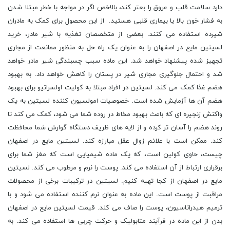
دارد سلامت قلب و عروق را بعتر کند، بالاخص اگر در مواجه با خطر مبتلا شدن
به فشار خون بالا یا بیماری قلبی هستید. از این محصول برای کمک به مادران
شیرده استفاده می کنند. بعضی از متخصصان تغذیه با شیر مادر، خرید
لسیتین مایع در اصفهان را به عنوان یک راه حل به منظور ممانعت از مجاری
تجهیز شده پیشنهاد خواهد شد. این ماده سبب چسبندگی شیر مادر خواهد
شد و احتمال جلوگیری مجاری شیر در پستان را کاهش خواهد داد. به بهبود
هضم غذا کمک می کند. لسیتین در افراد مبتلا به کولیت اولسراتیو برای بهبود
هضم آن ها آزمایش شده است. خصوصیات امولسیون کننده لسیتین به یک
واکنش زنجیره ای که باعث بهبود مخاط در روده شما می شود، کمک می کند تا
روند هضم را آسان تر کرده و از لایه های ظریف دستگاه گوارش شما محافظت
کند. ممکن است با علائم زوال عقل مبارزه کند. لسیتین مایع در اصفهان
چیست، حاوی کولین است، که یک ماده شیمیایی است که مغز شما برای
برقراری ارتباط از آن استفاده می کند. پوست را نرم و مرطوب می کند. لسیتین
مایع در اصفهان از کجا تهیه کنیم. لسیتین در ترکیبات برخی از محصولات
مراقبت از پوست است. این ماده به عنوان نرم کننده استفاده می شود و با
ترمیم هیدراتاسیون، پوست را صاف می کند. قیمت لسیتین مایع در اصفهان
بدن از این ماده در فرآیند متابولیک و حرکت چربی ها استفاده می کند. به