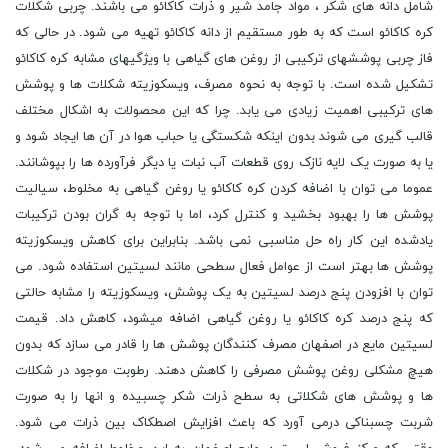
شامل دانه های شکر ، مواد جامد شیر و ذرات کاکائو می باشند. چربی شکلات
کره کاکائو است که به طور مستقیم از دانه کاکائو تهیه می شود. در حالی که
فاز چربی پوششهای ترکیبی از روغن های گیاهی با ویژگیهای مشابه کره کاکائو
تشکیل شده است. با توجه به نحوه مصرف، ویسکوزیته شکلات ها و پوشش
های ترکیبی اهمیت زیادی می یابد. چرا که این محصولات به اشکال مختلف
قالب گیری می شوند بدون اینکه شکستگی یا حباب هوا در آن ها ایجاد شود و
یا به صورت یک لایه نازک روی قطعات آب نبات یا دیگر فرآورده ها را بپوشانند.
عموما می توان با اضافه کردن کره کاکائو یا روغن گیاهی به مخلوط، سیالیت
پوشش ها را بهبود بخشید و کنترل کرد، اما با توجه به گران بودن ترکیبات
یادشده این کار راه حل مناسبی نمی باشد. بنابراین برای کاهش ویسکوزیته
پوشش ها بهتر است از عوامل فعال سطحی مانند لسیتین استفاده شود. می
توان با افزودن پنج درصد لسیتین به یک پوشش، ویسکوزیته را مشابه حالتی
که پنج درصد کره کاکائو یا روغن گیاهی اضافه میشود، کاهش داد. قیمت
لسیتین مایع در اصفهان مصرف کنندگان پوشش ها را قادر می سازد که بدون
هیچ مشکلی روغن پوشش مصرفی را کاهش دهند. رطوبت موجود در شکلات
ها و پوشش های شکلاتی به سطح ذرات شکر چسبیده و انها را به صورت
شربت چسبناکی درمی آورد که باعث افزایش اصطکاک بین ذرات می شود.