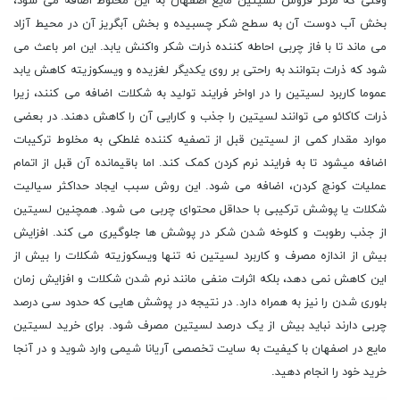
وقتی که مرکز فروش لسیتین مایع اصفهان به این مخلوط اضافه می شود،
بخش آب دوست آن به سطح شکر چسبیده و بخش آبگریز آن در محیط آزاد
می ماند تا با فاز چربی احاطه کننده ذرات شکر واکنش یابد. این امر باعث می
شود که ذرات بتوانند به راحتی بر روی یکدیگر لغزیده و ویسکوزیته کاهش یابد
عموما کاربرد لسیتین را در اواخر فرایند تولید به شکلات اضافه می کنند، زیرا
ذرات کاکائو می توانند لسیتین را جذب و کارایی آن را کاهش دهند. در بعضی
موارد مقدار کمی از لسیتین قبل از تصفیه کننده غلطکی به مخلوط ترکیبات
اضافه میشود تا به فرایند نرم کردن کمک کند. اما باقیمانده آن قبل از اتمام
عملیات کونچ کردن، اضافه می شود. این روش سبب ایجاد حداکثر سیالیت
شکلات یا پوشش ترکیبی با حداقل محتوای چربی می شود. همچنین لسیتین
از جذب رطوبت و کلوخه شدن شکر در پوشش ها جلوگیری می کند. افزایش
بیش از اندازه مصرف و کاربرد لسیتین نه تنها ویسکوزیته شکلات را بیش از
این کاهش نمی دهد، بلکه اثرات منفی مانند نرم شدن شکلات و افزایش زمان
بلوری شدن را نیز به همراه دارد. در نتیجه در پوشش هایی که حدود سی درصد
چربی دارند نباید بیش از یک درصد لسیتین مصرف شود. برای خرید لسیتین
مایع در اصفهان با کیفیت به سایت تخصصی آریانا شیمی وارد شوید و در آنجا
خرید خود را انجام دهید.