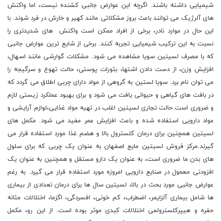
شیمیایی داشته باشند. اگرچه این عوارض جانبی کشنده نیست، اما واکنش
های آلرژیک می توانند باعث بروز مشکلاتی مانند کهیر و خارش در فرد شوند. با
این حال در موارد نادر، برخی از افراد ممکن است واکنش های شدیدتری را
نسبت به این ترکیب شیمیایی تجربه کنند. برخی از شایع ترین عوارض جانبی
که با مصرف لسیتین سویا مشاهده می شود. مشکلات گوارشی مانند اسهال،
افزایش وزن، از دست دادن اشتها، بثورات پوستی، حالت تهوع و سرگیجه را
می توان نام برد. سویا لستین به گروهی از مواد دارای چربی اطلاق می گردد که
در بافت های گیاهی و حیوانی یافت می شود و برای بهبود عملکرد زیستی لازم
و ضروری است.حالت تجاری لسیتین اغلب در تهیه مواد غذایی،لوازم آرایشی و
مواد دارویی استفاده شده و باعث افزایش عمر مفید می شود. مکمل های
لسیتین همچنین برای درمان کلسترول بالا و هضم غذا مورد استفاده قرار می
گیرند.مرکز فروش لسیتین مایع اصفهان به عنوان یک چربی که برای سلول
های بدن ما ضروری است، به عنوان یک دارو مستقل و همچنین به عنوان یک
افزودنی معمول در صنایع دارویی امروزه مورد استفاده قرار می گیرد. به رغم
عوارض جانبی مورد بحث در بالا، لسیتین سال ها برای درمان تعدادی از بیماری
ها شامل بیماری آلزایمر، اضطراب، کم خونی، افسردگی، اگزما، اختلالات مثانه
حفره و هیپرکلسترولمی اختلالات کبدی موثر بوده است. از این رو، مکمل