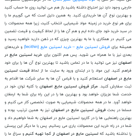
خارجی وجود دارد نیز احتیاج داشته باشید باز هم می توانید روی ما حساب کنید
و بهترین نوع آن ها خریداری کنید. به همین دلیل است که می گوییم ما را
برای هر نوع خرید در زمینه مواد شیمیایی انتخاب کنید، زیرا همه محصولات را
در سبد خرید خود جای داده ایم و هم آن ها را از لحاظ کیفیت و قیمت تضمین
می کنیم. در همکاری با ما به بهترین چیزی که در ذهن دارید خواهید رسید و
همیشه برای
فروش لسیتین مایع – خرید لسیتین مایع (lecithin)
و خریدهای
بعدی نیز با ما همراه می شوید. پس هم اکنون برای
خرید لسیتین مایع در
اصفهان
نیز می توانید با ما در تماس باشید تا بهترین نوع آن ها را برای خود
فراهم کنید. این مواد را در ابتدای ورود به سایت ما از لحاظ
قیمت لسیتین
مایع در اصفهان
استعلام کنید و با قیاس آن ها به سایر شرکت ها اقدام به
ثبت سفارش کنید.
مرکز فروش لسیتین مایع اصفهان
با کلیه توان خود در
خدمت شما عزیزان خواهد بود و بهترین ها را در این راه برای شما به ارمغان
خواهد آورد. ما در همه محصولات شیمیایی به صورت تخصصی کار می کنیم و
مسلما در بحث
فروش لسیتین مایع در اصفهان
نیز به همین ترتیب بوده و
بهترین راهنمایی ها را در کاربرد لسیتین مایع در اصفهان به شما خواهیم داد و
شما در در راه خرید این محصولات یاری می رسانیم. پس با ما دیگر این پرسش
را نداشته باشید که
لسیتین مایع در اصفهان از کجا تهیه کنیم
و سراغ ما را