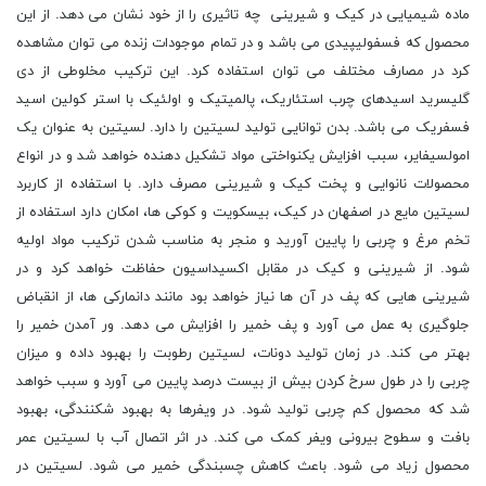
ماده شیمیایی در کیک و شیرینی چه تاثیری را از خود نشان می دهد. از این
محصول که فسفولیپیدی می باشد و در تمام موجودات زنده می توان مشاهده
کرد در مصارف مختلف می توان استفاده کرد. این ترکیب مخلوطی از دی
گلیسرید اسیدهای چرب استئاریک، پالمیتیک و اولئیک با استر کولین اسید
فسفریک می باشد. بدن توانایی تولید لسیتین را دارد. لسیتین به عنوان یک
امولسیفایر، سبب افزایش یکنواختی مواد تشکیل دهنده خواهد شد و در انواع
محصولات نانوایی و پخت کیک و شیرینی مصرف دارد. با استفاده از کاربرد
لسیتین مایع در اصفهان در کیک، بیسکویت و کوکی ها، امکان دارد استفاده از
تخم مرغ و چربی را پایین آورید و منجر به مناسب شدن ترکیب مواد اولیه
شود. از شیرینی و کیک در مقابل اکسیداسیون حفاظت خواهد کرد و در
شیرینی هایی که پف در آن ها نیاز خواهد بود مانند دانمارکی ها، از انقباض
جلوگیری به عمل می آورد و پف خمیر را افزایش می دهد. ور آمدن خمیر را
بهتر می کند. در زمان تولید دونات، لسیتین رطوبت را بهبود داده و میزان
چربی را در طول سرخ کردن بیش از بیست درصد پایین می آورد و سبب خواهد
شد که محصول کم چربی تولید شود. در ویفرها به بهبود شکنندگی، بهبود
بافت و سطوح بیرونی ویفر کمک می کند. در اثر اتصال آب با لسیتین عمر
محصول زیاد می شود. باعث کاهش چسبندگی خمیر می شود. لسیتین در