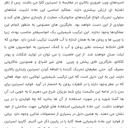
اسیدهای چرب ضروری بالاتری در مقایسه با لسیتین کلزا می باشند. پس از نظر
تغذیه ای ارزش بیشتری دارند. عملکرد اساسی این ماده تثبیت غشاهای
سلولی، تحریک انواع فرآیندهای متابولیک، حمایت از بازسازی سلول های کبد و
مواردی از این دست خواهد بود. جایگزین های مصنوعی به منظور انجام این
عملکردها وجود ندارند. این ترکیب شیمیایی یک امولسیفایر مناسب بوده، زیرا
با چربی ها و روغن ها به همان اندازه با آب قابلیت ترکیب شدن دارد. موادی که
قابل اختلاط نیستند نطیر روغن و آب با کمک لسیتین به امولسیون های با
ثبات مبدل خواهند شد. از این خاصیت را می توان در تولید شکلات و پودر
کاکائو، مارگارین قابل پخش و چربی های غیر اشباع و همچنین ماکارونی
مصرف کرد. حتی عطرهای تحریک کننده با اضافه کردن لسیتین پایداری بالاتری
دارند، این به این دلیل است که این ترکیب شیمیایی توانایی دارد مواد فعالی
که در عطر وجود دارند را در قطرات روغن به انحصار در آورد. فواید لسیتین برای
بدن را در ادامه این مکبحث برای شما عزیزان شرح می دهیم تا به خوبی اب آن
ها آشنا شوید و در صورت استفاده از آن ها بدانید که چه فوایدی را در پی
خواهند داشت. این ماده شیمیایی استفاده های فراوانی جهت سلامتی از خود
نشان می دهند. به همین دلیل در بسیاری از محصولات غذایی وجود دارد. برخی
از فواید این ماده شیمیایی همه کاره را در پایین ذکر می کنیم. کاربرد لسیتین