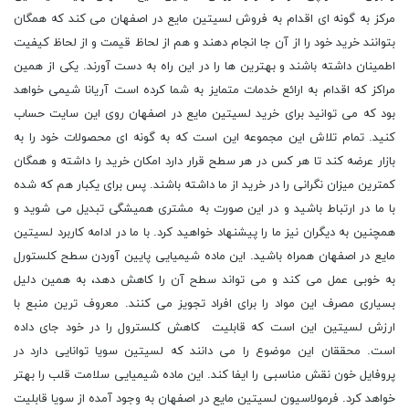
مرکز به گونه ای اقدام به فروش لسیتین مایع در اصفهان می کند که همگان
بتوانند خرید خود را از آن جا انجام دهند و هم از لحاظ قیمت و از لحاظ کیفیت
اطمینان داشته باشند و بهترین ها را در این راه به دست آورند. یکی از همین
مراکز که اقدام به ارائع خدمات متمایز به شما کرده است آریانا شیمی خواهد
بود که می توانید برای خرید لسیتین مایع در اصفهان روی این سایت حساب
کنید. تمام تلاش این مجموعه این است که به گونه ای محصولات خود را به
بازار عرضه کند تا هر کس در هر سطح قرار دارد امکان خرید را داشته و همگان
کمترین میزان نگرانی را در خرید از ما داشته باشند. پس برای یکبار هم که شده
با ما در ارتباط باشید و در این صورت به مشتری همیشگی تبدیل می شوید و
همچنین به دیگران نیز ما را پیشنهاد خواهید کرد. با ما در ادامه کاربرد لسیتین
مایع در اصفهان همراه باشید. این ماده شیمیایی پایین آوردن سطح کلستورل
به خوبی عمل می کند و می تواند سطح آن را کاهش دهد، به همین دلیل
بسیاری مصرف این مواد را برای افراد تجویز می کنند. معروف ترین منبع با
ارزش لسیتین این است که قابلیت کاهش کلسترول را در خود جای داده
است. محققان این موضوع را می دانند که لسیتین سویا توانایی دارد در
پروفایل خون نقش مناسبی را ایفا کند. این ماده شیمیایی سلامت قلب را بهتر
خواهد کرد. فرمولاسیون لسیتین مایع در اصفهان به وجود آمده از سویا قابلیت