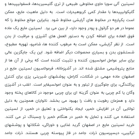
لسیتین آلی سویا حاوی مخلوطی طبیعی از تری گلیسیریدها، فسفولیپیدها و
گلیکولیپیدها با مقدار کمی کربوهیدرات است. به دلیل ماهیت مایع، ممکن
است یکپارچه در مخلوط های آرایشی مخلوط شود. بنابراین موانع مخلوط را که
عموما در هر دو گرانول و پودر وجود دارد، از بین می برد. لسیتین مایع یک ماده
فوق العاده برای اضافه کردن به دستور العمل های آشپزی و مراقبت از بدن
است. از نظر آرایشی، ممکن است به مرطوب کننده ها، شامپو، تهویه مطبوع،
شستشوی بدن و بسیاری محصولات دیگر اضافه شود. این یک جایگزین عالی
برای سایر عوامل امولسیون کننده و تثبیت کننده است که برخی از آن ها از
منابع پتروشیمی مشتق شده اند. در آشپزخانه، فرمولاسیون لسیتین مایع در
اصفهان ماده مهمی در شکلات، کارامل، پوششهای شیرینی پزی برای کنترل
پراکندگی، برای جلوگیری از تبلور و به عنوان امولسیفایر است. اغلب در آشپزی
وگان یا کم چربی به عنوان گزینه ای برای چربی موجود در کالاهای پخته وجود
دارد و همزمان رطوبت و بافت را بهبود می بخشد. نانوایان همچنین به دلیل
توانایی آن در افزایش خمیر، ایجاد یکنواختی و تعلیق در خمیر، از لسیتین
استفاده می کنند و تمایل به خمیر در هنگام خمیر را چسبناک تر می کنند.
خرید لسیتین مایع در اصفهان گرید غذایی و خوراکی، شکلاتها و پوششهای
ترکیبی، دیسپرسیون ذرات جامد در فاز پیوسته چربی هستند. ذرات جامد