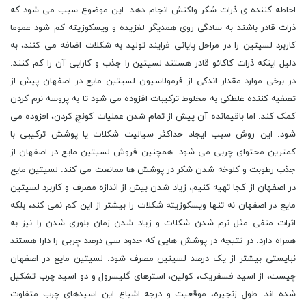
احاطه کننده ی ذرات شکر واکنش انجام دهد. این موضوع سبب می شود که
ذرات قادر باشند به سادگی روی همدیگر لغزیده و ویسکوزیته کم شود عموما
کاربرد لسیتین را در مراحل پایانی فرایند تولید به شکلات اضافه می کنند، به
دلیل اینکه ذرات کاکائو قادر هستند لسیتین را جذب و کارایی آن را کم کنند.
در برخی موارد مقدار اندکی از فرمولاسیون لسیتین مایع در اصفهان پیش از
تصفیه کننده غلطکی به مخلوط ترکیبات افزوده می شود تا به پروسه نرم کردن
کمک کند. اما باقیمانده آن پیش از تمام شدن عملیات کونچ کردن، افزوده می
شود. این روش سبب ایجاد حداکثر سیالیت شکلات یا پوشش ترکیبی با
کمترین محتوای چربی می شود. همچنین فروش لسیتین مایع در اصفهان از
جذب رطوبت و کلوخه شدن شکر در پوشش ها ممانعت می کند. لسیتین مایع
در اصفهان از کجا تهیه کنیم، زیاد شدن بیش از اندازه مصرف و کاربرد لسیتین
مایع در اصفهان نه تنها ویسکوزیته شکلات را بیشتر از این کم نمی کند، بلکه
اثرات منفی مثل نرم شدن شکلات و زیاد شدن زمان بلوری شدن را نیز به
همراه دارد. در نتیجه در پوشش هایی که حدود سی درصد چربی را دارا هستند
نبایستی بیشتر از یک درصد لسیتین مصرف شود. لسیتین مایع در اصفهان
چیست، از اسید فسفریک، کولین، استرهای گلیسرول و دو اسید چرب تشکیل
شده اند. طول زنجیره، موقعیت و درجه اشباع این اسیدهای چرب متفاوت