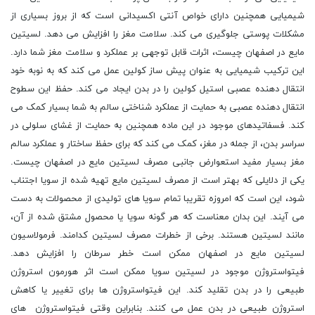
شیمیایی همچنین دارای خواص آنتی اکسیدانی است که از بروز بسیاری از
مشکلات پوستی جلوگیری می کند. سلامت مغز را افزایش می دهد. لسیتین
مایع در اصفهان چیست، اثرات قابل توجهی بر عملکرد و سلامت مغز شما دارد.
این ترکیب شیمیایی به عنوان پیش ساز کولین عمل می کند که به نوبه خود
انتقال دهنده عصبی استیل کولین را در بدن ایجاد می کند. حفظ این سطوح
انتقال دهنده عصبی به حمایت از عملکرد شناختی سالم به شما بسیار کمک می
کند. فسفاتیدهای موجود در این ماده همچنین به حمایت از غشای سلولی در
سراسر بدن، از جمله در مغز، کمک می کند که برای حفظ ساختار و عملکرد سالم
مغز بسیار مفید استعوارض جانبی مصرف لسیتین مایع در اصفهان چیست.
یکی از دلایلی که بهتر است از مصرف لسیتین مایع تهیه شده از سویا اجتناب
شود، این است که امروزه تقریبا تمام سویا های تولیدی از محصولات به دست
می آیند. این بدان معناست که هر گونه سویا یا محصول مشتق شده از آن،
مانند لسیتین هستند. برخی از خطرات مصرف لسیتین کدامند. فرمولاسیون
لسیتین مایع در اصفهان ممکن است خطر سرطان را افزایش دهد.
فیتواستروژن موجود در لسیتین سویا ممکن است اثر هورمون استروژن
طبیعی را در بدن تقلید کند. این فیتواستروژن ها برای تغییر یا کاهش
استروژن طبیعی در بدن عمل می کنند. بنابراین وقتی فیتواستروژن های