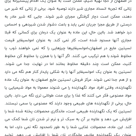
در اصفهان از کجا تهیه کنیم، ممکن است به عنوان یک اقدام پیشگیرانه برای
زنانی که تجربه انسداد مجاری شیر دارند توصیه شود. برخی از زنانی که شیر می
دهند، ممکن است دچار گرفتگی مجرای شیر شوند. جایی که شیر مادر به
درستی از طریق مجرا جریان نمی یابد و باعث دشوار شدن شیردهی و احساس
درد خواهد شد. بااین حال، این ماده به عنوان یک درمان برای کسانی که قبلا
مجاری آنها مسدود شده است، کار نمی کند. به عنوان امولسیفایر قیمت
لسیتین مایع در اصفهان،امولسیفایرها چیزهایی را که نمی خواهند ذوب یا
مخلوط شوند با هم ترکیب می کنند. اگر آنها را با همزن یا مخلوط کن مخلوط
کنید، ممکن است چند دقیقه مخلوط بمانند اما در نهایت جدا می شوند.
لسیتین به عنوان یک امولسیفایر آنها را به شکلی پایدار کنار هم نگه می دارد
و از هم جدا نمی شوند. مرکز فروش لسیتین مایع اصفهان به عنوان یک ماده
نگهدارنده، وقتی افراد مواد نگهدارنده را می شنوند معمولا به مواد شیمیایی یا
مواد مصنوعی فکر می کنند که غذا را برای مدت طولانی تری نگه می دارد. بااین
حال، برخی از نگهدارنده های طبیعی وجود دارند که مصنوعی یا سمی نیستند.
لسیتین که یک نگهدارنده طبیعی است، ماندگاری محصولات پخته شده شما را
افزایش می دهد و علاوه بر آن به سبک تر و نرم تر شدن نان شما کمک می
کند. این ماده، محصولات غذایی شما را به طور نامحدود نگه نمی دارد، اما به
عنوان یک نگهدارنده ملایم، ماندگاری نان شما را افزایش می دهد. تولید