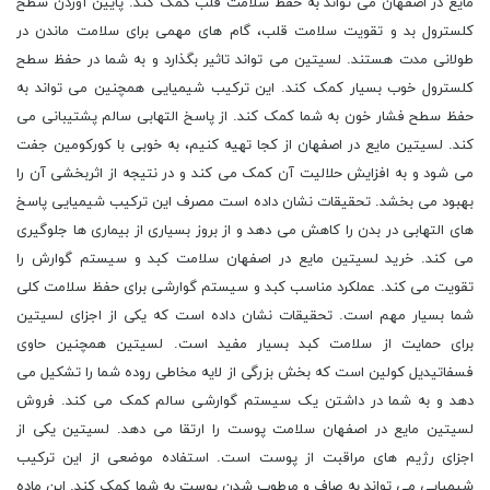
مایع در اصفهان می تواند به حفظ سلامت قلب کمک کند. پایین آوردن سطح
کلسترول بد و تقویت سلامت قلب، گام های مهمی برای سلامت ماندن در
طولانی مدت هستند. لسیتین می تواند تاثیر بگذارد و به شما در حفظ سطح
کلسترول خوب بسیار کمک کند. این ترکیب شیمیایی همچنین می تواند به
حفظ سطح فشار خون به شما کمک کند. از پاسخ التهابی سالم پشتیبانی می
کند. لسیتین مایع در اصفهان از کجا تهیه کنیم، به خوبی با کورکومین جفت
می شود و به افزایش حلالیت آن کمک می کند و در نتیجه از اثربخشی آن را
بهبود می بخشد. تحقیقات نشان داده است مصرف این ترکیب شیمیایی پاسخ
های التهابی در بدن را کاهش می دهد و از بروز بسیاری از بیماری ها جلوگیری
می کند. خرید لسیتین مایع در اصفهان سلامت کبد و سیستم گوارش را
تقویت می کند. عملکرد مناسب کبد و سیستم گوارشی برای حفظ سلامت کلی
شما بسیار مهم است. تحقیقات نشان داده است که یکی از اجزای لسیتین
برای حمایت از سلامت کبد بسیار مفید است. لسیتین همچنین حاوی
فسفاتیدیل کولین است که بخش بزرگی از لایه مخاطی روده شما را تشکیل می
دهد و به شما در داشتن یک سیستم گوارشی سالم کمک می کند. فروش
لسیتین مایع در اصفهان سلامت پوست را ارتقا می دهد. لسیتین یکی از
اجزای رژیم های مراقبت از پوست است. استفاده موضعی از این ترکیب
شیمیایی می تواند به صاف و مرطوب شدن پوست به شما کمک کند. این ماده