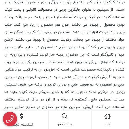
تولید کیک با انرژی کم و اشباع چربی و ویژگی های حساس و فیزیکی برتر
است. از لسیتین به عنوان جایگزین چربی در محصولات نانوایی و پخت کیک
استفاده کنید. در کیک و دونات استفاده از لسیتین باعث حجم، بافت و تازه
بودن محصول را بهبود می بخشد. طول عمر محصول را زیاد می کند. جذب
چربی را در دونات افزایش می دهد. لسیتین در ویفرها و کوکی ها، همگن سازی
مواد مختلف را بهبود می بخشد. رطوبت محصول را بهبود می بخشد. ترشح
چربی را بهتر می کند.کاربرد لسیتین مایع در اصفهان در صنایع غذایی بسیار
مهم و تاثیرگذار است که این موضوع، زمینه ساز تولید گسترده و بی رویه آن
توسط کشورهای بزرگی همچون هند شده است. لسیتین یکی از مواد چرب
کننده و نگهدارنده محصولات غذایی است که افزودن آن به ترکیب مواد غذایی
منجر به افزایش کیفیت و عمر آن ها می شود. در ضمن، فرمولاسیون لسیتین
مایع در اصفهان به دو صورت مایع و پودری تولید و عرضه می شود. لسیتین
پودری در مراکزی مانند نانوایی ها که با خمیر سروکار دارند، کاربرد دارد؛ اما
مصارف لسیتین مایع، گسترده تر بوده و از آن در مراکز تولیدی مختلف
استفاده می کنند. فروش لسیتین مایع در اصفهان در صنایع غذایی بسیار
گسترده است. هر چند از این ماده اولیه در صنایع دیگر نیز استفاده می کنند؛
اما بخش قابل توجهی از لسیتین تولیدی جهان در صنایع غذایی مصرف می
خانه
جست و جو
استعلام قیمت