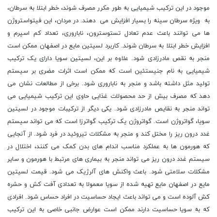
موجود در این ترکیب شیمیایی به طور مکرر مصرف شوند، خطر ابتلا به سرطان،
به ویژه سرطان سینه را بسیار افزایش می دهند. در مردان، این فیتواستروژن
ها می توانند باعث عدم تعادل تستوسترون، ناباروری، تعداد کم اسپرم و
افزایش خطر ابتلا به سرطان شوند. کاربرد لسیتین مایع در اصفهان ممکن است
منجر به نقص مادرزادی شود. علاوه بر این، لسیتین سویا دارای یک ترکیب
شیمیایی به نام جنیستئین است که ممکن است اثرات مضری بر سیستم
تولید مثل داشته باشد و منجر به ناباروری شود. برخی از مطالعات نشان می
دهد که مصرف بیش از حد محصولات غذایی حاوی این ترکیب شیمیایی می
تواند منجر به نقایص مادرزادی شود. یکی دیگر از ترکیبات موجود در لسیتین
سویا، گواتروژن است. گواتروژن یک ترکیب گواترزا است که می تواند سیستم
غدد درون ریز را مختل کند و منجر به مشکلات تیروئید در فرد شود. از آنجایی
که هورمون ها به عملکرد مناسب اندام های بدن کمک می کنند، اختلال در
سیستم غدد درون ریز می تواند منجر به بیماری های مرتبط با هورمون و سایر
مشکلات سلامتی شود. باعث واکنش های آلرژیک می شود. قیمت لسیتین
مایع در اصفهان مایع تهیه شده از سویا معمولا به تعدادی آفت کش و حشره
کش آلوده است و می تواند باعث ایجاد حساسیت در افراد حساس شود. افرادی
که به سویا حساسیت دارند ممکن است عوارض جانبی خاصی به این ترکیب