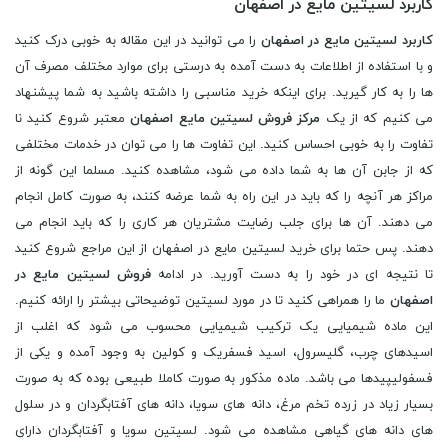
کاربرد لسیتین مایع در اصفهان
کاربرد لسیتین مایع در اصفهان
را می توانید در این مقاله به خوبی درک کنید
و با استفاده از اطلاعات به دست آمده به درستی برای موارد مختلف مصرف آن
ها را به کار گیرید. برای اینکه خرید مناسبی را داشته باشید به شما پیشنهاد
می کنیم که از یک
مرکز فروش لسیتین مایع اصفهان
معتبر شروع کنید نا
تفاوت را به خوبی احساس کنید. این تفاوت ها را می توان در خدمات مختلفی
که از جابن آن ها به شما داده می شود، مشاهده کنید. مسلما این گونه از
مراکز هر آنچه را که باید در این راه به شما عرضه کنند، به صورت کامل انجام
می دهند. آن ها برای جلب رضایت مشتریان هر کاری را که باید انجام می
دهند. پس حتما برای خرید لسیتین مایع در اصفهان از این مراجع شروع کنید
تا نتیجه ای در خود را به دست آورید. در ادامه
فروش لسیتین مایع در
اصفهان
ما را همراهی کنید تا در مورد لسیتین توضیحاتی بیشتر را ارائه کنیم.
این ماده شیمیایی یک ترکیب شیمیایی محسوب می شود که اغلب از
اسیدهای چرب، گلیسرول، اسید فسفریک و کولین به وجود آمده و یکی از
فسفولیپیدها می باشد. ماده مذکور به صورت کاملا طبیعی بوده که به صورت
بسیار زیاد در زرده تخم مرغ، دانه های سویا، دانه های آفتابگردان و در سلول
های دانه های گیاهی مشاهده می شود. لسیتین سویا و آفتابگردان دارای