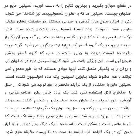
در فضای مجازی بگیرید و بهترین نتایج را به دست آورید. لسیتین مایع در
اصفهان چیست. لسیتین ها که به عنوان فسفولیپیدها نیز شناخته می شوند،
یکی از اجزای سلول های گیاهی و حیوانی هستند. در حقیقت غشای سلولی
خارجی همه موجودات زنده توسط فسفولیپیدها تشکیل شده است. اینها
ترکیبات طبیعی هستند که از تری گلیسیریدها بدست می آیند و در آن یکی از
اسیدهای چرب با یک گروه فسفریک یا پایه ازت جایگزین می شود: گروه لیپید
باقیمانده قسمت مربوط به چربی است، در حالی که گروه فسفر بخشی
هیدروفیل است. این ویژگی باعث می شود کاربرد لسیتین مایع در اصفهان آب
و روغن را به یکدیگر متصل کند، اینها موادی هستند که به طور معمول نمی
توانند با هم مخلوط شوند بنابراین لسیتین یک ماده امولسیون کننده است.
لسیتین مایع با استفاده از یک فرآیند منحصر به فرد تولید می شود که از حلال
یا استخراج الکل استفاده نمی کند. یک ماده خاص برای اهداف غذایی و
آرایشی، این لسیتین به عنوان ماده امولسیفایر و ضخیم کننده محصولات
مراقبت از بدن عمل می کند و با عمل به عنوان یک نگهدارنده ملایم، عمر مفید
محصولات را بهبود می بخشد. لسیتین مایع نوعی نیمه چسبناک است که
شبیه ملاس است و ممکن است با استفاده از یک دیگ بخار دوتایی یا با قرار
دادن آن در یک قابلمه آب قابلمه به مدت ده تا بیست دقیقه مایع شود.