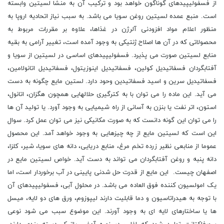
از فسفولیپیدهای گوناگون خواهد بود و ترکیب آن به منشا لسیتین وابسته
است. منبع عمده لسیتین روغن سویا می باشد. به سبب نیاز اتحادیه اروپا به
منظور اعلام مواد افزودنی آلرژن در غذاها، علاوه بر مقررات مربوط به
محصولاتی که در آن ها اصلاح ژنتیکی به وجود آمده است، تغییر آرامی به بقیه
منابع لسیتین صورت می پذیرد. فسفولیپیدهای اساسی در لسیتین از سویا و
آفتابگردان فسفاتیدیل کولین، فسفاتیدیل اینوزیتول، فسفاتیدیل اتانولامین،
فسفاتیدیل سرین و اسید فسفاتیدین وحود دارد. لستین مایع چگونه به دست
می آید. این ماده را می توان با به کترگیری حلالهایی همچون هگزان، اتانول،
استون، اتر نفت یا بنزن به آسانی از راه شیمیایی به وجود آورد. یا تولید آن ها
را می توان این گونه دانست که به صورت مکانیکی نیز می توان عمل کرد. سوال
این است که لسیتین مایع از چه چیزهایی به وجود خواهد آمد. این محصول
عموما از منابعی نظیر زرده تخم مرغ، منابع دریایی، دانه های سویا، شیر، کلزا،
دانه پنبه و روغن آفتابگردان می تواند به دست آید. خواص لسیتین مایع در
اصفهان چیست. این مایع از قدرت حل شدنی پایینی در آب برخوردار است، اما
یک امولسیون کننده فوق العاده می باشد. در محلول آبی، فسفولیپیدهای آن
با توجه به هیدراتاسیون و دما قابلیت دارند لیپوزوم، ورق های دو لایه، میسل
ها یا ساختارهای لایه ای به وجود آورند. این موضوع سبب می شود نوعی