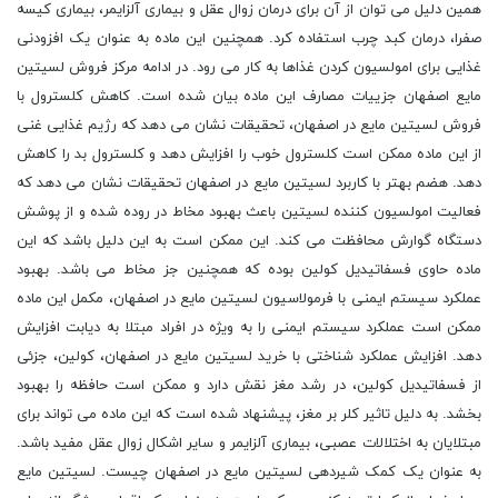
همین دلیل می توان از آن برای درمان زوال عقل و بیماری آلزایمر، بیماری کیسه
صفرا، درمان کبد چرب استفاده کرد. همچنین این ماده به عنوان یک افزودنی
غذایی برای امولسیون کردن غذاها به کار می رود. در ادامه مرکز فروش لسیتین
مایع اصفهان جزییات مصارف این ماده بیان شده است. کاهش کلسترول با
فروش لسیتین مایع در اصفهان، تحقیقات نشان می دهد که رژیم غذایی غنی
از این ماده ممکن است کلسترول خوب را افزایش دهد و کلسترول بد را کاهش
دهد. هضم بهتر با کاربرد لسیتین مایع در اصفهان تحقیقات نشان می دهد که
فعالیت امولسیون کننده لسیتین باعث بهبود مخاط در روده شده و از پوشش
دستگاه گوارش محافظت می کند. این ممکن است به این دلیل باشد که این
ماده حاوی فسفاتیدیل کولین بوده که همچنین جز مخاط می باشد. بهبود
عملکرد سیستم ایمنی با فرمولاسیون لسیتین مایع در اصفهان، مکمل این ماده
ممکن است عملکرد سیستم ایمنی را به ویژه در افراد مبتلا به دیابت افزایش
دهد. افزایش عملکرد شناختی با خرید لسیتین مایع در اصفهان، کولین، جزئی
از فسفاتیدیل کولین، در رشد مغز نقش دارد و ممکن است حافظه را بهبود
بخشد. به دلیل تاثیر کلر بر مغز، پیشنهاد شده است که این ماده می تواند برای
مبتلایان به اختلالات عصبی، بیماری آلزایمر و سایر اشکال زوال عقل مفید باشد.
به عنوان یک کمک شیردهی لسیتین مایع در اصفهان چیست. لسیتین مایع