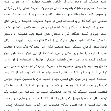
اسید استیک نیز وجود دارد که شامل ماهیت خورنده آن در صورت عدم
استفاده صحیح و خطرات بالقوه سلامتی در صورت بلعیده شدن یا قرار گرفتن
در معرض غلظت های بالا بدون محافظت کافی است. وارد کننده استیک اسید
صنعتی می کند که برای استفاده ایمن از اسید استیک، همیشه از روش های
مناسبی که توسط سازندگان یا کارشناسان در هر برنامه خاص مشخص شده
است، پیروی کنید. هنگام کار با محلول های غلیظ باید همیشه از وسایل
حفاظتی استفاده شود و برای جلوگیری از استنشاق دود باید از تهویه اطمینان
حاصل شود. فرمول استیک اسید صنعتی نشان می دهد که درک مزایا و معایب
اسید استیک به ما این امکان را می دهد که از این ترکیب به طور موثر
استفاده کنیم و در عین حال خطرات احتمالی مرتبط با استفاده از آن را به
حداقل برسانیم. با پیروی از شیوه ها و مقررات ایمن در هر بخش صنعتی، می
توانیم از قدرت این ترکیب قابل توجه برای طیف گسترده ای از کاربردها
استفاده کنیم و در عین حال ایمنی خود و محیط مان را تضمین کنیم. خواص
شیمیایی اسید استیک چیست و خطرات و عوارض استیک اسید صنعتی
کدامند. اسید استیک که به نام اتانوئیک اسید نیز شناخته می شود، یک
ترکیب آلی ساده با فرمول شیمیایی CH3COOH است. این مایع بی رنگ با
بوی تند است و جزء اصلی سرکه محسوب می شود. اسید استیک چندین