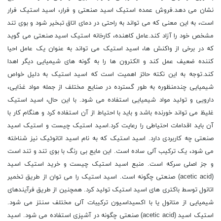
نشان می دهد.فروش عمده استیک اسید صنعتی و فرار، اسید استیک فرار
است، به این معنی که می تواند به راحتی در دمای اتاق تبخیر شود و بوی تند
مشخص خود را آزاد کند.عامل کاهنده، کارخانه استیک اسید صنعتی می گوید
که در برخی از واکنش ها، اسید استیک می تواند به عنوان یک عامل احیا
کننده ضعیف عمل کند و الکترون ها را به گونه های شیمیایی دیگر اهدا
کند.توجه به این نکته حائز اهمیت است که اسید استیک به دلیل خواص
شیمیایی چندمنظوره به طور گسترده در صنایع مختلف از جمله مواد غذایی،
دارویی و تولید مواد شیمیایی استفاده می شود. با این حال، اسید استیک
غلیظ می تواند خورنده باشد و باید با احتیاط از آن استفاده کرد و هنگام کار با
آن باید اقدامات احتیاطی را رعایت کرد.اسید استیک چیست و استیک اسید
صنعتی چه کاربردی دارد. اسید استیک که به نام اسید اتانوئیک نیز شناخته
می شود، یک ترکیب آلی ساده است. این مایع بی رنگ با بوی تند و تند است
و جز اصلی سرکه است. منبع اسید استیک چیست و خرید استیک اسید
(acetic acid) صنعتی چگونه است. اسید استیک را می توان از طریق تخمیر
اتانول توسط باکتری های اسید استیک تولید کرد. همچنین از طریق فرآیندهای
شیمیایی از متانول یا با اکسیداسیون ترکیبات آلی مختلف سنتز می شود.
استیک اسید (acetic acid) صنعتی چگونه در آشپزی استفاده می شود. اسید