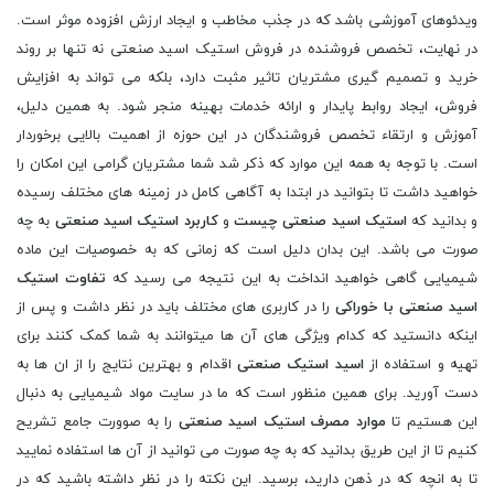
ویدئوهای آموزشی باشد که در جذب مخاطب و ایجاد ارزش افزوده موثر است.
در نهایت، تخصص فروشنده در فروش استیک اسید صنعتی نه تنها بر روند
خرید و تصمیم گیری مشتریان تاثیر مثبت دارد، بلکه می تواند به افزایش
فروش، ایجاد روابط پایدار و ارائه خدمات بهینه منجر شود. به همین دلیل،
آموزش و ارتقاء تخصص فروشندگان در این حوزه از اهمیت بالایی برخوردار
است. با توجه به همه این موارد که ذکر شد شما مشتریان گرامی این امکان را
خواهید داشت تا بتوانید در ابتدا به آگاهی کامل در زمینه های مختلف رسیده
و بدانید که
استیک اسید
صنعتی چیست
و
کاربرد
استیک اسید
صنعتی
به چه
صورت می باشد. این بدان دلیل است که زمانی که به خصوصیات این ماده
شیمیایی گاهی خواهید انداخت به این نتیجه می رسید که
تفاوت
استیک
اسید
صنعتی با خوراکی
را در کاربری های مختلف باید در نظر داشت و پس از
اینکه دانستید که کدام ویژگی های آن ها میتوانند به شما کمک کنند برای
تهیه و استفاده از
اسید استیک صنعتی
اقدام و بهترین نتایج را از ان ها به
دست آورید. برای همین منظور است که ما در سایت مواد شیمیایی به دنبال
این هستیم تا
موارد مصرف
استیک اسید
صنعتی
را به صوورت جامع تشریح
کنیم تا از این طریق بدانید که به چه صورت می توانید از آن ها استفاده نمایید
تا به انچه که در ذهن دارید، برسید. این نکته را در نظر داشته باشید که در