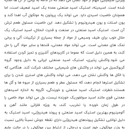
ویژگی شیمیایی مهم از خود نشان می دهد که در ادامه به برخی از آن ها اشاره
شده است. اسیدیته، استیک اسید صنعتی عمده یک اسید ضعیف است، اما
همچنان خاصیت اسیدی دارد. می تواند یک پروتون به مولکول آب اهدا کند و
یون استات و یون هیدرونیوم را تشکیل دهد. این خاصیت مسئول طعم ترش
آن است. استیک اسید صنعتی در صنعت و قدرت انحلال، اسید استیک یک
حلال خوب برای طیف وسیعی از مواد از جمله بسیاری از ترکیبات آلی و برخی
نمک های معدنی است. می تواند مواد معدنی، قندها و سایر مواد آلی را حل
کند، به همین دلیل است که عموما در کاربردهای آشپزی و تمیز کردن استفاده
می شود.واکنش پذیری، استیک اسید صنعتی ایرانی به دلیل وجود گروه
کربوکسیل می تواند در واکنش های شیمیایی مختلف شرکت کند. هنگامی که
با الکل ها واکنش نشان می دهد، می تواند واکنش های استری شدن را برای
تشکیل استرها انجام دهد، که مسئول عطر و طعم بسیاری از میوه ها و گل ها
هستند.خطرات استیک اسید صنعتی و خورندگی، اگرچه به اندازه اسیدهای
معدنی قوی مانند اسید سولفوریک خورنده نیست، ول می تواند مواد خاصی را
در طول زمان خورده یا تخریب کند، به ویژه فلزاتی مانند آهن و
آلومینیوم.بهترین استیک اسید صنعتی و پیوند هیدروژنی، اسید استیک به
دلیل توانایی تشکیل پیوندهای هیدروژنی دارای نقطه جوش نسبتاً بالایی نسبت
به وزن مولکولی خود است و درجاتی از ارتباط بین مولکولی را در حالت مایع