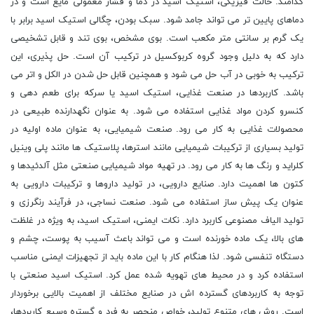
کدامند. حالت فیزیکی، استیک اسید در دما و فشار معمولی مایع است و در
دماهای پایین تر می تواند جامد شود. سبک بودن، چگالی استیک اسید برابر با
یک گرم بر سانتی متر مکعب است. بوی مشخص، بوی تند و قابل تشخیصی
دارد که به دلیل وجود گروه کربوکسیل در ترکیب آن است. حل پذیری، این
ترکیب به خوبی در آب حل می شود و همچنین قابل حل شدن در الکل و اتر می
باشد. کاربردها در صنعت غذایی، استیک اسید یا سرکه برای طعم دهی و
کنسرو کردن مواد غذایی استفاده می شود. به عنوان نگهدارنده طبیعی در
محصولات غذایی به کار می رود. صنعت شیمیایی، به عنوان ماده اولیه در
تولید بسیاری از ترکیبات شیمیایی مانند استرها، پلاستیک ها مانند پلی وینیل
کلراید و رنگ ها به کار می رود. در تهیه مواد شیمیایی صنعتی مثل آلدئیدها و
کتون ها اهمیت دارد. صنایع دارویی، در تولید داروها و ترکیبات دارویی به
عنوان یک پیش ساز استفاده می شود. صنعت نساجی، در فرآیند رنگرزی و
تولید الیاف مصنوعی کاربرد دارد. نکات ایمنی، استیک اسید، به ویژه در غلظت
های بالا، یک ماده خورنده است و می تواند باعث آسیب به پوست، چشم و
دستگاه تنفسی شود. لذا هنگام کار با این ماده باید از تجهیزات ایمنی مناسب
استفاده کرد و در محیط های تهویه شده عمل کرد. استیک اسید صنعتی با
توجه به کاربردهای گسترده اش در صنایع مختلف از اهمیت بالایی برخوردار
است. روش های متنوع تولید، خواص منحصر به فرد و گستره وسیع کاربردها،