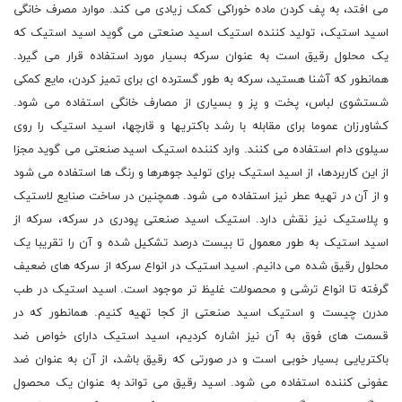
می افتد، به پف کردن ماده خوراکی کمک زیادی می کند. موارد مصرف خانگی
اسید استیک، تولید کننده استیک اسید صنعتی می گوید اسید استیک که
یک محلول رقیق است به عنوان سرکه بسیار مورد استفاده قرار می گیرد.
همانطور که آشنا هستید، سرکه به طور گسترده ای برای تمیز کردن، مایع کمکی
شستشوی لباس، پخت و پز و بسیاری از مصارف خانگی استفاده می شود.
کشاورزان عموما برای مقابله با رشد باکتریها و قارچها، اسید استیک را روی
سیلوی دام استفاده می کنند. وارد کننده استیک اسید صنعتی می گوید مجزا
از این کاربردها، از اسید استیک برای تولید جوهرها و رنگ ها استفاده می شود
و از آن در تهیه عطر نیز استفاده می شود. همچنین در ساخت صنایع لاستیک
و پلاستیک نیز نقش دارد. استیک اسید صنعتی پودری در سرکه، سرکه از
اسید استیک به طور معمول تا بیست درصد تشکیل شده و آن را تقریبا یک
محلول رقیق شده می دانیم. اسید استیک در انواع سرکه از سرکه های ضعیف
گرفته تا انواع ترشی و محصولات غلیظ تر موجود است. اسید استیک در طب
مدرن چیست و استیک اسید صنعتی از کجا تهیه کنیم. همانطور که در
قسمت های فوق به آن نیز اشاره کردیم، اسید استیک دارای خواص ضد
باکتریایی بسیار خوبی است و در صورتی که رقیق باشد، از آن به عنوان ضد
عفونی کننده استفاده می شود. اسید رقیق می تواند به عنوان یک محصول