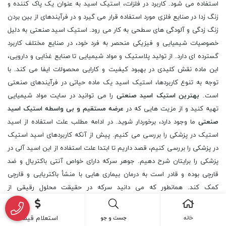
استفاده می شود. کاربرد در فلزات، استیک اسید به عنوان یک پاک کننده و
زنگ زدا در صنایع فلزی مورد استفاده قرار می گیرد و در فرآیندهای از بین بردن
زنگ زدگی و آلودگی های سطحی به کار می رود. استیک اسید صنعتی به دلیل
خصوصیات شیمیایی و فیزیکی منحصر به فرد خود، در صنایع مختلف کاربرد
گسترده ای دارد. از تولید پلاستیک و مواد شیمیایی تا صنایع غذایی و دارویی،
این ماده نقش کلیدی در بهبود کیفیت و کارایی محصولات ایفا می کند. با
توجه به تنوع کاربردها، استیک اسید یک ماده حیاتی در فرآیندهای صنعتی
است.
بهترین
استیک اسید
صنعتی
را می توانید در سایت مواد شیمیایی
تهیه کنید و از مزیت هایی که در
عرضه مستقیم و بی واسطه
استیک اسید
صنعتی
ما وجود دارد، برخوردار شوید. در ادامه مطلب علت استفاده از اسید
استیک در پزشکی را بررسی می کنیم. پیش از آنکه کاربردهای اسید استیک
در پزشکی را بررسی کنیم، قصد داریم تا ابتدا علت استفاده از این اسید آلی در
پزشکی را برایتان شرح دهیم. جوهر سرکه دارای خواص آنتی باکتریال و ضد
قارچی بوده و قادر است به درمان بیماری هایی با منشأ باکتریایی و قارچی
کمک کند. همانطور که می دانید سرکه در حقیقت محلول رقیقی از
اسیداستیک می باشد و به همین علت نیز می باشد که برخی از مردم از زمان
های گذشته تا به الان برای ضد عفونی کردن لباس های خود از سرکه استفاده
خانه
جست و جو
استعلام قیمت