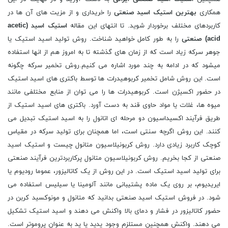
همکاری
بهترین
استیک اسید
صنعتی
را خریداری و از مزیت های آن ها در
کاربردهای مختلف برخوردار شوید. تا انتهای این مقاله
استیک اسید (
acetic
acid
) صنعتی
را به طور کامل خواهید شناخت. روش تولید اسید استیک یا
جوهر سرکه زیاد است که از زمان های گذشته تا به امروز هم از انها استفاده
میشود که در ادامه به چند مورد اشاره می کنیم.روش تخمیر سرکه چگونه
است. این روش شامل تخمیر کربوهیدرات ها توسط باکتری های اسید استیک
در حضور اکسیژن است. کربوهیدرات ها را می توان از منابع مختلفی مانند
میوه ها، غلات یا مواد حاوی قند به دست آورد. باکتری های اسید استیک از
طریق فرآیند اکسیداسیون دو مرحله ای اتانول را به اسید استیک تبدیل می
کنند. این روش اگرچه سنتی است، اما همچنان برای تولید سرکه در مقیاس
کوچک کاربرد زیادی دارد. روش کربونیلاسیون متانول چیست و استیک اسید
صنعتی از کجا بخریم. روش کربونیلاسیون متانول پرکاربردترین فرآیند صنعتی
برای تولید اسید استیک است. در این روش از یک کاتالیزور، عموما رودیوم یا
ایریدیوم، بر روی یک ماده پشتیبانی مانند آلومینا یا سیلیس استفاده می
شود. در فروش استیک اسید صنعتی بدانید که متانول و مونوکسید کربن در
حضور کاتالیزور در فشار و دمای بالا واکنش می دهند و اسید استیک تشکیل
می دهند. واکنش همچنین مستلزم وجود یدید یا ید به عنوان پروموتر است.