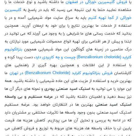
یا
فروش گلیسیرین خوراکی در اصفهان
ما داشته باشید و نوع خدمات ما را
مشاهده نمایید حتما به این نتیجه می رسید که باید در پاسخ به
گلیسیرین
خوراکی از کجا تهیه کنیم
باید به سراغ سایت مواد شیمیایی آمده و در با
استفاده از خدمات ما بهترین نتایج را برای خود به ارمغان آورید. همچنین
بدانید که خدمت رسانی های ما شرایطی را به وجود می آورند که می توانید در
ابتدا و پیش از هر اقدامی برای تهیه انواع محصولات شیمیایی مورد نیازتان به
درک مناسبی در زمینه های گوناگون این مواد شیمیایی همچون
بنزالکونیوم
کلراید (Benzalkonium choloride) چیست و چه کاربردی دارد
، دست پیدا کرده و
با استفاده از این اطلاعات و همچنین بهره گیری از راهنمایی های
کارشناسان
فروش بنزالکونیوم کلراید (Benzalkonium Choloride) در تهران
ما
بهترین خرید و استفاده از مزیت های این ماده شیمیایی را داشته باشید. همه
این موارد را می توانید به
استیک اسید
صنعتی پودری
و نمونه های دیگر آن ها
نیز بسط دهید و اطمینان داشته باشید که در
عرضه مستقیم و بی واسطه
استیک اسید
صنعتی
بهترین ها در انتظارتان خواهد بود. عرضه مستقیم
استیک اسید صنعتی بدون وجود واسطه ها تاثیرات مختلفی بر مشتریان دارد
که در ادامه به بررسی و تحلیل آن ها می پردازیم. کاهش هزینه ها، قیمت
پایین تر، با حذف واسطه ها، هزینه های مربوط به توزیع و فروش کاهش می