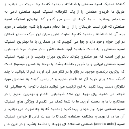
کننده
استیک اسید
صنعتی
را شناخته و بدانید که به چه صورت می توانید از
طریق ما خریدی مطمئن را از یک
کارخانه
استیک اسید
صنعتی
نامی به
سرانجام برسانید. ما به گونه ای عمل می کنیم که
تولیدی
استیک اسید
صنعتی
که قرار است خریدتان را از آن ها انجام دهید را با کلیه جزئیات در مورد
برند آن ها شناخته و بدانید که چه تفاوت هایی میان این مارک با سایر فعالان
در این حوزه وجود دارد و چرا می گوییم که در همکاری با ما
بهترین
استیک
اسید
صنعتی
را به دست خواهید آورد. همه تلاش ما در سایت مواد شیمیایی
در این است که هر مشتری بتواند بالاترین میزان رضایت را در تهیه
استیک
اسید
صنعتی ایرانی
و یا خارجی داشته باشد. با توجه به همین موضوع است
که برترین برندهای موجود در بازار را در کنار هم گرد اورده ایم تا بتوانید با چند
کلیک ساده برای خرید آن ها اقدام نمایید و در زمانی کوتاه به محصول مورد
نظرتان دست پیدا کنید. به این ترتیب می توانید دقیقا با توجه به فعالیتی که
انجام می دهید برای تهیه این ماده شیمیایی اقدام و بهترین نتایج را در
همکاری با ما به دست آورید. ما به شما کمک می کنیم تا
ویژگی های
استیک
اسید
صنعتی
مورد نیاز خود را پیدا کنید و بدانید که به چه صورت می توانید از
آن ها در کاربردهای مختلف استفاده کنید تا به صورت کامل از
خواص
استیک
اسید (
acetic acid
) صنعتی
استفاده ای بهینه را داشته باشید و در عین حال