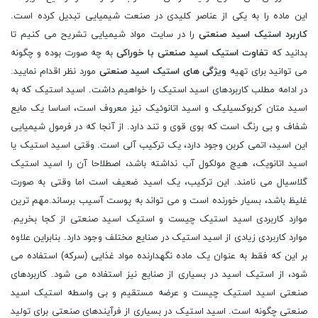
این ماده را به یکی از عناصر کلیدی در صنعت شیمیایی تبدیل کرده است.
کاربرد
استیک اسید
صنعتی
را در سایت مواد شیمیایی تشریح می کنیم تا
بدانید که
تفاوت
استیک اسید
صنعتی با خوراکی
به چه صورت بوده و چگونه
می توانید برای تهیه
ویژگی های
استیک اسید
صنعتی
مورد نظر اقدام نمایید.
در ادامه مطلب کاربردهای اسید استیک را خواهیم داشت. اسید استیک که به
اسید متان کربوکسیلیک و اسید اتانوئیک نیز معروف است، اساسا یک مایع
شفاف و بی رنگ است که بوی قوی و تند دارد. از آنجا که در فرمول شیمیایی
این اسید، اتمی کربن وجود دارد، یک ترکیب آلی است. وقتی اسید استیک یا
اسید اتانویک، هیچ مولکول آب نداشته باشد، اصطلاحا آن را اسید استیک
گلاسیال می نامند. این ترکیب، یک اسید ضعیف است اما وقتی به صورت
غلیظ باشد، بسیار خورنده است و می تواند به پوست آسیب برساند.مهم ترین
موارد کاربردی اسید استیک چیست و استیک اسید صنعتی از کجا بخریم.
موارد کاربردی زیادی از اسید استیک در صنایع مختلف وجود دارد. بنابراین علاوه
بر این که فقط به عنوان یک ماده نگهدارنده مواد غذایی (سرکه) استفاده می
شود، از استیک اسید در بسیاری از صنایع نیز استفاده می شود. کاربردهای
صنعتی اسید استیک چیست و عرضه مستقیم و بی واسطه استیک اسید
صنعتی چگونه است. اسید استیک در بسیاری از فرآیندهای صنعتی برای تولید