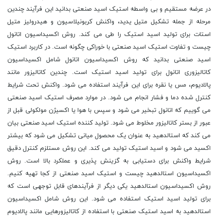
در عرضه مستقیم و بی واسطه استیک اسید صنعتی بدانید این فرآیند چندین
مرحله از جمله تشکیل متیل یدید، واکنش کربونیلاسیون و هیدرولیز متیل
استات برای تولید اسید استیک را طی می کند. روش اکسیداسیون اتانول
چیست و تفاوت استیک اسید صنعتی با خوراکی چگونه است. در کاربرد استیک
اسید صنعتی بدانید که روش اکسیداسیون اتانول شامل اکسیداسیون
کاتالیزوری اتانول برای تولید اسید استیک است. چندین کاتالیزور مانند
پالادیوم، مس یا نقره برای این فرآیند استفاده می شود. واکنش تحت شرایط
کنترل شده دما و فشار انجام می شود. در موارد مصرف استیک اسید صنعتی
می گوییم که اتانول تبخیر می شود و سپس با هوا یا اکسیژن مولکولی قبل از
عبور از بستر کاتالیزور مخلوط می شود. تولید کننده استیک اسید صنعتی بیان
می کند که استالدهید به عنوان یک محصول میانی تشکیل می شود که بیشتر
اکسید می شود و اسید استیک تولید می کند. این روش مستلزم کنترل دقیق
شرایط واکنش برای دستیابی به گزینش پذیری و عملکرد بالا است. روش
اکسیداسیون استالدهید چیست و استیک اسید صنعتی از کجا تهیه کنیم.
روش اکسیداسیون استالدهید یکی دیگر از فرآیندهای قابل توجهی است که
برای تولید اسید استیک استفاده می شود. این روش شامل اکسیداسیون
استالدهید به اسید استیک صنعتی با استفاده از کاتالیزورهایی مانند پالادیوم