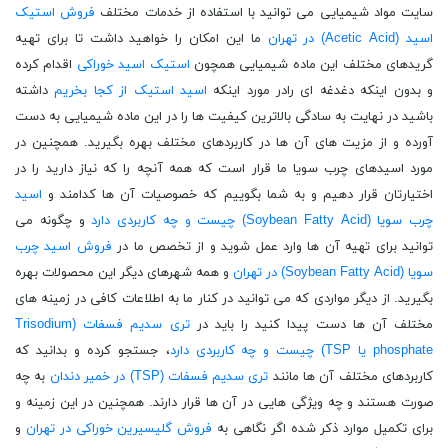
سایت مواد شیمیایی می توانید با استفاده از خدمات مختلف
فروش استیک
اسید (Acetic Acid) در تهران
ما این امکان را خواهید داشت تا برای تهیه
گریدهای مختلف این ماده شیمیایی همچون
استیک اسید خوراکی
اقدام کرده
و بدون اینکه دغدغه ای رادر مورد اینکه
اسید استیک از کجا بخریم
داشته
باشید در نهایت به سادگی بالاترین کیفیت ها را در این ماده شیمیایی به دست
آورده و از مزیت های آن ها در کاربردهای مختلف بهره بگیرید. همچنین در
مورد اسیدهای چرب سویا ما قرار است که همه آنچه را که نیاز دارید را در
اختیارتان قرار دهیم و به شما بگوییم که خصوصیات آن ها کدامند و
اسید
چرب سویا (Soybean Fatty Acid) چیست و چه کاربردی دارد
و چگونه می
توانید برای تهیه آن ها وارد عمل شوید و از تخصص ما در
فروش اسید چرب
سویا (Soybean Fatty Acid) در تهران
و همه شهرهای دیگر این محصولات بهره
بگیرید. از دیگر مواردی که می توانید در کنار ما به اطلاعات کافی در زمینه های
مختلف آن ها دست پیدا کنید را باید در
تری سدیم فسفات (Trisodium
phosphate یا TSP) چیست و چه کاربردی دارد
، جستجو کرده و بدانید که
کاربردهای مختلف آن ها مانند
تری سدیم فسفات (TSP) در خمیر دندان
به چه
صورت هستند و چه ویژگی هایی در آن ها قرار دارند. همچنین در این زمینه و
برای تکمیل موارد ذکر شده اگر نگاهی به
فروش گلیسیرین خوراکی در تهران
و