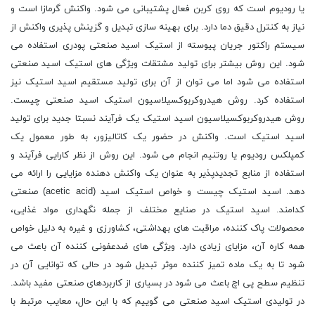
یا رودیوم است که روی کربن فعال پشتیبانی می شود. واکنش گرمازا است و
نیاز به کنترل دقیق دما دارد. برای بهینه سازی تبدیل و گزینش پذیری واکنش از
سیستم راکتور جریان پیوسته از استیک اسید صنعتی پودری استفاده می
شود. این روش بیشتر برای تولید مشتقات ویژگی های استیک اسید صنعتی
استفاده می شود اما می توان از آن برای تولید مستقیم اسید استیک نیز
استفاده کرد. روش هیدروکربوکسیلاسیون استیک اسید صنعتی چیست.
روش هیدروکربوکسیلاسیون اسید استیک یک فرآیند نسبتا جدید برای تولید
اسید استیک است. واکنش در حضور یک کاتالیزور، به طور معمول یک
کمپلکس رودیوم یا روتنیم انجام می شود. این روش از نظر کارایی فرآیند و
استفاده از منابع تجدیدپذیر به عنوان یک واکنش دهنده مزایایی را ارائه می
دهد. اسید استیک چیست و خواص استیک اسید (acetic acid) صنعتی
کدامند. اسید استیک در صنایع مختلف از جمله نگهداری مواد غذایی،
محصولات پاک کننده، مراقبت های بهداشتی، کشاورزی و غیره به دلیل خواص
همه کاره آن، مزایای زیادی دارد. ویژگی های ضدعفونی کننده آن باعث می
شود تا به یک ماده تمیز کننده موثر تبدیل شود در حالی که توانایی آن در
تنظیم سطح پی اچ باعث می شود در بسیاری از کاربردهای صنعتی مفید باشد.
در تولیدی استیک اسید صنعتی می گوییم که با این حال، معایب مرتبط با