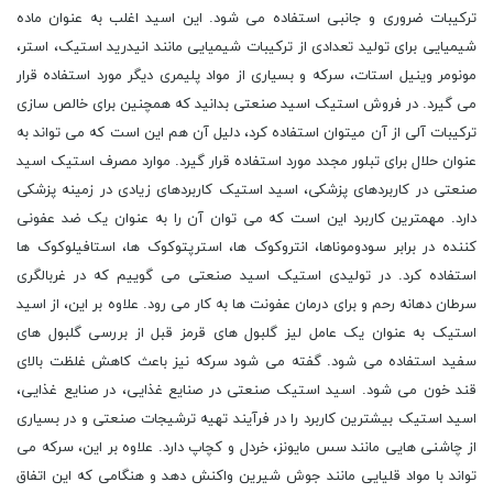
ترکیبات ضروری و جانبی استفاده می شود. این اسید اغلب به عنوان ماده
شیمیایی برای تولید تعدادی از ترکیبات شیمیایی مانند انیدرید استیک، استر،
مونومر وینیل استات، سرکه و بسیاری از مواد پلیمری دیگر مورد استفاده قرار
می گیرد. در فروش استیک اسید صنعتی بدانید که همچنین برای خالص سازی
ترکیبات آلی از آن میتوان استفاده کرد، دلیل آن هم این است که می تواند به
عنوان حلال برای تبلور مجدد مورد استفاده قرار گیرد. موارد مصرف استیک اسید
صنعتی در کاربردهای پزشکی، اسید استیک کاربردهای زیادی در زمینه پزشکی
دارد. مهمترین کاربرد این است که می توان آن را به عنوان یک ضد عفونی
کننده در برابر سودوموناها، انتروکوک ها، استرپتوکوک ها، استافیلوکوک ها
استفاده کرد. در تولیدی استیک اسید صنعتی می گوییم که در غربالگری
سرطان دهانه رحم و برای درمان عفونت ها به کار می رود. علاوه بر این، از اسید
استیک به عنوان یک عامل لیز گلبول های قرمز قبل از بررسی گلبول های
سفید استفاده می شود. گفته می شود سرکه نیز باعث کاهش غلظت بالای
قند خون می شود. اسید استیک صنعتی در صنایع غذایی، در صنایع غذایی،
اسید استیک بیشترین کاربرد را در فرآیند تهیه ترشیجات صنعتی و در بسیاری
از چاشنی هایی مانند سس مایونز، خردل و کچاپ دارد. علاوه بر این، سرکه می
تواند با مواد قلیایی مانند جوش شیرین واکنش دهد و هنگامی که این اتفاق