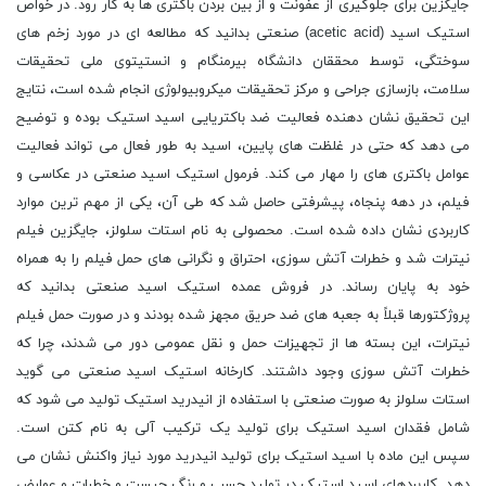
جایگزین برای جلوگیری از عفونت و از بین بردن باکتری ها به کار رود. در خواص
استیک اسید (acetic acid) صنعتی بدانید که مطالعه ای در مورد زخم های
سوختگی، توسط محققان دانشگاه بیرمنگام و انستیتوی ملی تحقیقات
سلامت، بازسازی جراحی و مرکز تحقیقات میکروبیولوژی انجام شده است، نتایج
این تحقیق نشان دهنده فعالیت ضد باکتریایی اسید استیک بوده و توضیح
می دهد که حتی در غلظت های پایین، اسید به طور فعال می تواند فعالیت
عوامل باکتری های را مهار می کند. فرمول استیک اسید صنعتی در عکاسی و
فیلم، در دهه پنجاه، پیشرفتی حاصل شد که طی آن، یکی از مهم ترین موارد
کاربردی نشان داده شده است. محصولی به نام استات سلولز، جایگزین فیلم
نیترات شد و خطرات آتش سوزی، احتراق و نگرانی های حمل فیلم را به همراه
خود به پایان رساند. در فروش عمده استیک اسید صنعتی بدانید که
پروژکتورها قبلاً به جعبه های ضد حریق مجهز شده بودند و در صورت حمل فیلم
نیترات، این بسته ها از تجهیزات حمل و نقل عمومی دور می شدند، چرا که
خطرات آتش سوزی وجود داشتند. کارخانه استیک اسید صنعتی می گوید
استات سلولز به صورت صنعتی با استفاده از انیدرید استیک تولید می شود که
شامل فقدان اسید استیک برای تولید یک ترکیب آلی به نام کتن است.
سپس این ماده با اسید استیک برای تولید انیدرید مورد نیاز واکنش نشان می
دهد. کاربردهای اسید استیک در تولید چسب و رنگ چیست و خطرات و عوارض