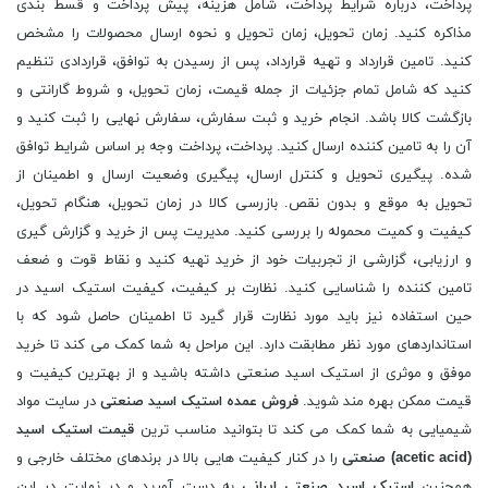
پرداخت، درباره شرایط پرداخت، شامل هزینه، پیش پرداخت و قسط بندی
مذاکره کنید. زمان تحویل، زمان تحویل و نحوه ارسال محصولات را مشخص
کنید. تامین قرارداد و تهیه قرارداد، پس از رسیدن به توافق، قراردادی تنظیم
کنید که شامل تمام جزئیات از جمله قیمت، زمان تحویل، و شروط گارانتی و
بازگشت کالا باشد. انجام خرید و ثبت سفارش، سفارش نهایی را ثبت کنید و
آن را به تامین کننده ارسال کنید. پرداخت، پرداخت وجه بر اساس شرایط توافق
شده. پیگیری تحویل و کنترل ارسال، پیگیری وضعیت ارسال و اطمینان از
تحویل به موقع و بدون نقص. بازرسی کالا در زمان تحویل، هنگام تحویل،
کیفیت و کمیت محموله را بررسی کنید. مدیریت پس از خرید و گزارش گیری
و ارزیابی، گزارشی از تجربیات خود از خرید تهیه کنید و نقاط قوت و ضعف
تامین کننده را شناسایی کنید. نظارت بر کیفیت، کیفیت استیک اسید در
حین استفاده نیز باید مورد نظارت قرار گیرد تا اطمینان حاصل شود که با
استانداردهای مورد نظر مطابقت دارد. این مراحل به شما کمک می کند تا خرید
موفق و موثری از استیک اسید صنعتی داشته باشید و از بهترین کیفیت و
قیمت ممکن بهره مند شوید.
فروش عمده استیک اسید
صنعتی
در سایت مواد
شیمیایی به شما کمک می کند تا بتوانید مناسب ترین
قیمت
استیک اسید
(
acetic acid
) صنعتی
را در کنار کیفیت هایی بالا در برندهای مختلف خارجی و
همچنین
استیک اسید
صنعتی ایرانی
به دست آورید و در نهایت در این