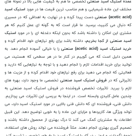
عمده استیک اسید
صنعتی
تخصصی ما هم به کیفیت هایی بالا در نمونه های
مختلف این ماده شیمیایی و هم مناسب ترین قیمت ها در مورد
استیک اسید
(
acetic acid
) صنعتی
دست پیدا کرده و در نهایت به اهدافی که در مسیری
که دنبال می کنیید، برسید. ما قرار است که به گونه ای عمل کنیم که هر
مشتری این امکان را داشته باشد که بدون اینکه دغدغه ای را در مورد
استیک
اسید
صنعتی از کجا بخریم
، داشته باشد برای رفع نیازهای خود اقدام کرده و
خرید
استیک اسید (
acetic acid
) صنعتی
را با خیالی آسوده انجام دهد. به
همین دلیل است که می گوییم در کنار ما در هر سطحی که هستید، می
توانید برای خرید اقدامات لازم را انجام دهید و با توجه به نیازهایی که دارید و
فعالیتی که انجام می دهید برای رفع نیازهای خود اقدام کرده و از مزیت ها و
تاثیراتی که در
فروش
استیک اسید
صنعتی
تخصصی ما وجود دارد، بهره های
لازم را ببرید. تاثیرات تخصص فروشنده در فروش استیک اسید صنعتی به
چندین عامل کلیدی وابسته است. در اینجا به بررسی این تاثیرات می پردازیم.
دانش فنی، فروشنده ای که دانش فنی بالایی در مورد استیک اسید دارد، می
تواند ویژگی ها، کاربردها و مزایای این ماده را به خوبی توضیح دهد. این قبیل
اطلاعات به مشتریان کمک می کند تا درک بهتری از محصول داشته باشند و
تصمیم گیری بهتری انجام دهند. مثلاً فروشنده می تواند روش های استفاده،
نحوه نگهداری و ایمنی در کار با استیک اسید را به طور تخصصی تشریح کند.