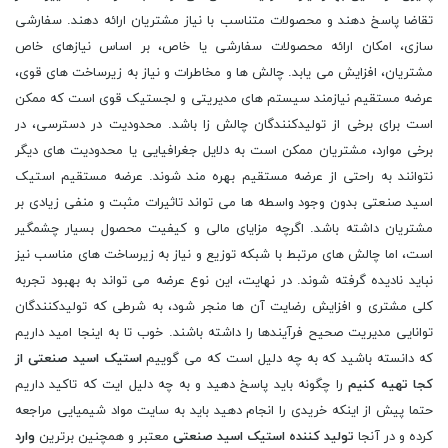
تقاضا پاسخ دهند و محصولات متناسب با نیاز مشتریان ارائه دهند. سفارشی
سازی، امکان ارائه محصولات سفارشی یا خاص، بر اساس نیازهای خاص
مشتریان، افزایش می یابد. چالش ها و مخاطرات و نیاز به زیرساخت های قوی،
عرضه مستقیم نیازمند سیستم های مدیریتی و لجستیک قوی است که ممکن
است برای برخی از تولیدکنندگان چالش زا باشد. محدودیت در دسترسی، در
برخی موارد، مشتریان ممکن است به دلایل جغرافیایی یا محدودیت های دیگر
نتوانند به راحتی از عرضه مستقیم بهره مند شوند. عرضه مستقیم استیک
اسید صنعتی بدون وجود واسطه ها می تواند تاثیرات مثبت و منفی زیادی بر
مشتریان داشته باشد. اگرچه مزایای مالی و کیفیت محصول بسیار چشمگیر
است، اما چالش های مرتبط با شبکه توزیع و نیاز به زیرساخت های مناسب نیز
نباید نادیده گرفته شوند. در نهایت، این نوع عرضه می تواند به بهبود تجربه
کلی مشتری و افزایش رضایت آن ها منجر شود، به شرطی که تولیدکنندگان
توانایی مدیریت صحیح فرآیندها را داشته باشند. خوب تا به اینجا امید داریم
که دانسته باشید که به چه دلیل است که می گوییم
استیک اسید
صنعتی از
کجا تهیه کنیم
را چگونه باید پاسخ دهید و به چه دلیل ایت که تاکید داریم
حتما پیش از اینکه خریدی را انجام دهید باید به سایت مواد شیمیایی مراجعه
کرده و در آنجا
تولید کننده
استیک اسید
صنعتی
معتبر و همچنین برترین
وارد