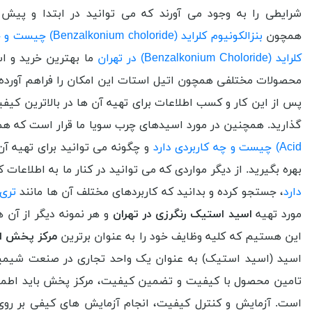
شرایطی را به وجود می آورند که می توانید در ابتدا و پیش 
همچون
بنزالکونیوم کلراید (Benzalkonium choloride) چیست و چه کاربردی دارد
کلراید (Benzalkonium Choloride) در تهران
ما بهترین خرید و اس
محصولات مختلفی همچون اتیل استات این امکان را فراهم آورده ای
پس از این کار و کسب اطلاعات برای تهیه آن ها در بالاترین ک
گذارید. همچنین در مورد اسیدهای چرب سویا ما قرار است که همه 
Acid) چیست و چه کاربردی دارد
و چگونه می توانید برای تهیه آ
بهره بگیرید. از دیگر مواردی که می توانید در کنار ما به اطلاعات
دارد
، جستجو کرده و بدانید که کاربردهای مختلف آن ها مانند
تری سدی
مورد تهیه
اسید استیک رنگرزی در تهران
و هر نمونه دیگر از آن ه
این هستیم که کلیه وظایف خود را به عنوان برترین
مرکز پخش اس
اسید (اسید استیک) به عنوان یک واحد تجاری در صنعت شیمیای
تامین محصول با کیفیت و تضمین کیفیت، مرکز پخش باید اطمینان
است. آزمایش و کنترل کیفیت، انجام آزمایش های کیفی بر روی م