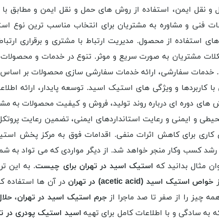
 و نقل ایمن، استفاده از روش های حمل و نقل ایمن و مطابق با
ات فنی و مشاوره به مشتریان برای انتخاب مناسب ترین نوع اس
استفاده از محصول. مدیریت ارتباط با مشتری و برقراری ارتباط م
ات مشتریان به صورت سریع و موثر. تنوع در خدمات و محصولات و
د. خدمات سفارشی، ارائه خدمات سفارشی سازی محصولات بر اساس ن
کاربردها و ویژگی های استیک اسید. توسعه پایدار، ارائه اطلاع
ش های دوره ای درباره روند تولید، فروش و کیفیت محصولات به مش
طی و ایمنی و رعایت استانداردهای ایمنی، تضمین رعایت پروتکل
ی کاری برای کاهش اثرات منفی. اقدامات فوق به مرکز پخش استی
ت و رشد کسب وکار منجر خواهد شد. از دیگر مواردی که می تواد به
وان مثال بدانید که
استیک اسید در تهران برای چیست
. به این ت
ز
خواص
استیک اسید (
acetic acid
) در تهران
در آن ها استفاده کنی
 چیز را از صفر تا صد ماجرا از
جرم استیک اسید در تهران
،
حلال
ه به سادگی و با اطلاعات کامل برای تهیه
اسید استیک پودری در ته