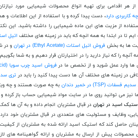
از هر اقدامی برای تهیه انواع محصولات شیمیایی مورد نیازت
، دست پیدا کرده و با استفاده از این اطلاعات و ه
تفاده از مزیت های این ماده شیمیایی را داشته باشید. این نکته
م تا در ابتدا به همه انچه که باید در زمینه های مختلف
اتیل استات (Ethyl Acetate) چیست 
یفیت ها به بخش
فروش اتیل استات (Ethyl Acetate) در تهران
و در ش
آنچه را که نیاز دارید را در اختیارتان قرار دهیم و به شما بگوی
ن ها وارد عمل شوید و از تخصص ما در
فروش اسید چرب سویا (Soybean Fatty Acid) در تهران
 کافی در زمینه های مختلف آن ها دست پیدا کنید را باید در
م فسفات (TSP) در خمیر دندان
به چه صورت هستند و چه ویژگ
ا نیز می توانید روی ما در سایت مواد شیمیایی حساب باز کرده و به
تیک اسید در تهران
در قبال مشتریان انجام داده و به آن ها کمک
ی، وظایف و مسئولیت های متعددی در قبال مشتریان خود دارد. 
 حاصل کند که استیک اسید ارائه شده به مشتریان از کیفیت بالا
حصولات پیش از ارسال به مشتریان و ارائه گواهینامه های لازم