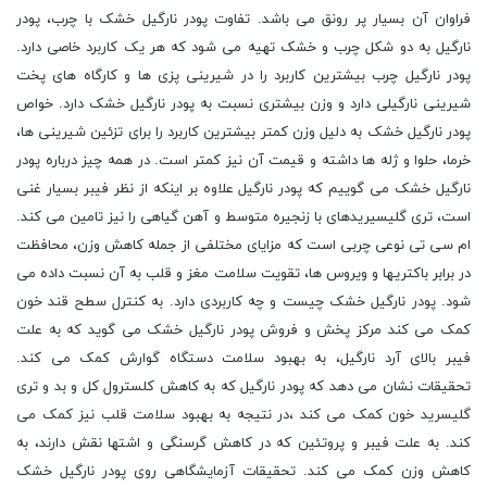
فراوان آن بسیار پر رونق می باشد. تفاوت پودر نارگیل خشک با چرب، پودر
نارگیل به دو شکل چرب و خشک تهیه می شود که هر یک کاربرد خاصی دارد.
پودر نارگیل چرب بیشترین کاربرد را در شیرینی پزی ها و کارگاه های پخت
شیرینی نارگیلی دارد و وزن بیشتری نسبت به پودر نارگیل خشک دارد. خواص
پودر نارگیل خشک به دلیل وزن کمتر بیشترین کاربرد را برای تزئین شیرینی ها،
خرما، حلوا و ژله ها داشته و قیمت آن نیز کمتر است. در همه چیز درباره پودر
نارگیل خشک می گوییم که پودر نارگیل علاوه بر اینکه از نظر فیبر بسیار غنی
است، تری گلیسیریدهای با زنجیره متوسط و آهن گیاهی را نیز تامین می کند.
ام سی تی نوعی چربی است که مزایای مختلفی از جمله کاهش وزن، محافظت
در برابر باکتریها و ویروس ها، تقویت سلامت مغز و قلب به آن نسبت داده می
شود. پودر نارگیل خشک چیست و چه کاربردی دارد. به کنترل سطح قند خون
کمک می کند مرکز پخش و فروش پودر نارگیل خشک می گوید که به علت
فیبر بالای آرد نارگیل، به بهبود سلامت دستگاه گوارش کمک می کند.
تحقیقات نشان می دهد که پودر نارگیل که به کاهش کلسترول کل و بد و تری
گلیسرید خون کمک می کند ،در نتیجه به بهبود سلامت قلب نیز کمک می
کند. به علت فیبر و پروتئین که در کاهش گرسنگی و اشتها نقش دارند، به
کاهش وزن کمک می کند. تحقیقات آزمایشگاهی روی پودر نارگیل خشک