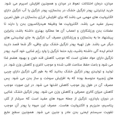
مردان، درمان اختلالات نعوظ در مردان و همچنین افزایش اسپرم می شود.
خرید اینترنتی پودر نارگیل خشک در بدنسازی، پودر نارگیل یا آب نارگیل دارای
الکترولیت های مهمی می باشد که برای افزایش انرژی بدنسازان در طول تمرین
بسیار مفید می باشد. الکترولیت ها وظیفه هیدراتاسیون بدن را دارند تا
عضلات بدن ورزشکاران و اعصاب آن ها عملکرد بهتری داشته باشد، بنابراین
پیشنهاد ما به بدنسازان و ورزشکاران مصرف آب نارگیل به جای نوشیدنی های
دیگر می باشد. طرز تهیه پودر نارگیل خشک برای چاقی، اگر شما قصد دارید
اندام ایده آلی داشته باشید، باید حتما نارگیل را وارد رژِم غذایی خود کنید. پودر
نارگیل دارای مواد مغذی است که موجب کاهش قند خون و بهبود هضم غذا
می شود و باعث حفظ سلامت قلب شده و موجب لاغری و کاهش وزن شود. در
تولید و تولیدی پودر نارگیل خشک بدانید که به طور کلی نارگیل دارای چربی
های زنجیره متوسط بوده که به افزایش سوخت و ساز بدن می شود. پس
مصرف آن در طول روز موجب کاهش اشتها می شود. در این صورت موجب
کاهش میزان کالری مصرفی و کاهش وزن می شود. پودر نارگیل خشک غذایی
در دوران بارداری، نارگیل از جمله میوه های مفید است که سرشار از کلر،
پتاسیم، منیزیم و الکترولیت هاست. مصرف این میوه یا پودر آن موجب
تقویت سیستم ایمنی بدن مادر و جنین می شود. همچنین سطح مایع