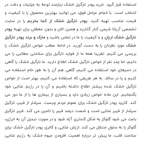
استفاده قرار گیرد. خرید پودر نارگیل خشک نیازمند توجه به جزئیات و دقت در
انتخاب است. با انجام مراحل فوق، می توانید بهترین محصول را با کیفیت و
قیمت مناسب تهیه کنید.
پودر نارگیل خشک از کجا بخریم
را در سایت
تخصصی آریانا شیمی کنار گذارید و همین الان و بدون معطلی برای تهیه
پودر
نارگیل خشک ارزان
و با کیفیت با ما در تماس باشید و
مارک و برند پودر نارگیل
خشک
مورد نظرتان را به دست آورید. در ادامه مطلب خواص نارگیل خشک را
بررسی می کنیم. تقریبا همه ما از فواید نارگیل برای سلامتی مطالبی را می
دانیم، اما چند نفر از خواص نارگیل خشک اطلاع دارید. ما نارگیل خشک را گاهی
در دسرهای خود استفاده می کنیم، گاهی هم آن را به طور خام استفاده می
کنیم و یا در سالاد. به هر طریقی که استفاده می کنیم، بهتر است از خواص
نارگیل خشک شده بیشتر اطلاع داشته باشیم و آن را در رژیم غذایی خود
بگنجانیم. این ماده خواص زیادی دارد و بسیاری از بیماری ها را از ما دور می
کند. کاربرد پودر نارگیل خشک برای عموم مردم چیست. سرشار از فیبر، نارگیل
سرشار از فیبر غذایی است و شصت درصد فیبر را تامین می کند. فیبر نارگیل
باعث می شود گلوکز به شکل کندتری آزاد شود و در صورت تبدیل آن به انرژی،
گلوکز را به سلول منتقل می کند. ارزش غذایی و کالری پودر نارگیل خشک برای
سلامت قلب، ما پیش تر درباره اهمیت افزودن میوه خشک به رژیم غذایی