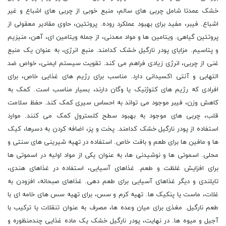
خشک عمدتا شامل چربی های سالم، منبع خوبی از چربی های اشباع و غیر
اشباع. فیبر، مفید برای بهبود عملکرد روده. پروتئین، حاوی مقادیر معقولی از
پروتئین گیاهی. ویتامین ها و مواد معدنی، از جمله ویتامین ای، آهن، منیزیم
و پتاسیم. مزایای پودر نارگیل خشک کدامند. منبع انرژی، به عنوان یک منبع
غنی از چربی، انرژی زیادی فراهم می کند. تقویت سیستم ایمنی، خواص ضد
التهابی و آنتی اکسیدانی دارد. مناسب برای رژیم های غذایی خاص، برای
افرادی که رژیم های کتوژنیک یا وگان دارند، بسیار مناسب است. کمک به
کاهش وزن، فیبر موجود می تواند به احساس سیری کمک کند. حفظ سلامت
قلب، چربی های موجود به بهبود سطح کلسترول کمک می کنند. موارد
استفاده از پودر نارگیل خشک کدامند. پخت و پز، اضافه کردن به دسرها، کیک
ها و مافین ها برای طعم و بافت خاص. استفاده در تهیه شیرینی های سنتی و
محلی. اسموتی ها و نوشیدنی ها، به عنوان یکی از مواد اولیه در اسموتی ها
برای افزایش غلظت و طعم. غذاهای آسیایی، استفاده در غذاهای هندی،
تایلندی و دیگر غذاهای آسیایی برای طعم دهی. غذاهای صبحانه، افزودن به
غلات، ماست یا پنکیک ها. تهیه کرم و سس، برای تهیه سس های خامه ای با
طعم نارگیل. مغذی برای میان وعده ها، مصرف به عنوان تنقلات یا ترکیب با
آجیل و میوه ها. در نهایت، پودر نارگیل خشک یک ماده غذایی چندمنظوره و