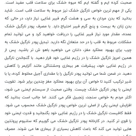
صحبت کرده ایم و گفته ایم که میوه خشک برای سلامت قلب مفید است.
یکی از مهم ترین خواص نارگیل خشک نیز مربوط به سلامت قلب است. شاید
بدانید که بدن مردان به سی و هشت گرم فیبر غذایی نیاز دارد، در حالی که
بدن زنان به بیست و پنج گرم فیبر احتیاج دارد. با مصرف پودر نارگیل خشک
عمده، مقدار مورد نیاز فیبر غذایی را دریافت خواهید کرد و می توانید تمام
مشکلات مربوط به قلب را در حد متعادل نگه دارید. تبدیل پودر نارگیل خشک به
چرب برای بهبود عملکرد مغز، دلتان می خواهید باهو ش تر باشید. پس از
همین امروز نارگیل خشک را در رژیم غذایی خود قرار دهید. با گنجاندن نارگیل
در رژیم غذایی خود، پیشرفت هر بیماری وحشتناکی مانند آلزایمر را کاهش
دهید. در ضمن شما می توانید پودر نارگیل را با مقداری آجیل مخلوط کرده، یا با
شیر ترکیب کنید تا خواص آن برای بهبود عملکرد مغز چندین برابر شود. تقویت
ایمنی با پودر نارگیل خشک چیست. وقتی صحبت از سیستم ایمنی می شود،
اکثر مردم به خواص سنجد، زنجبیل فکر می کنند. اما جالب است بدانید که
افزایش ایمنی یکی از اصلی ترین خواص پودر نارگیل خشک محسوب می شود.
فقط کافیست نارگیل خشک را در رژیم غذایی خود بگنجانید و قدرت ایمنی خود
را قوی تر کنید. در کارخانه پودر نارگیل خشک می گوییم که سلنیوم پروتئین
هایی تولید می کند که باعث کاهش بسیاری از بیماری ها می شوند. مصرف