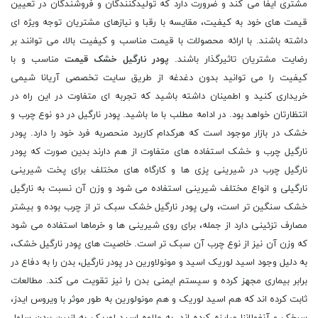
مشتری ایفا می کند و ضرورت دارد که تولیدکنندگان و فروشندگان در تعیین
قیمت های خود به کیفیت، مقایسه با رقبا و نیازهای مشتریان توجه ویژه ای
داشته باشند. با ارائه محصولات با قیمت مناسب و کیفیت بالا، می توانند بر
رضایت مشتریان تاثیرگذار باشند.
پودر نارگیل خشک قیمت
مناسب و با
کیفیت را می توانید بدون دغدغه از طریق سایت تخصصی آریانا شیمی
خریداری کنید و اطمینان داشته باشید که تجربه ای متفاوت در این راه در
انتظارتان خواهد بود. در ادامه مطلب با ما باشید. پودر نارگیل در دو نوع چرب و
خشک در بازار موجود است که هرکدام کاربرد منحصربه فرد خود را دارد. پودر
نارگیل چرب و خشک استفاده های متفاوت از هم دارند بدین صورت که پودر
نارگیل چرب در شیرینی پزی ها و کارگاه های مختلف برای پخت شیرینی
نارگیلی و انواع مختلف شیرینی استفاده می شود و وزن آن نسبت به نارگیل
خشک سنگین تر است، ولی پودر نارگیل خشک سبک تر از چرب بوده و بیشتر
مصارف تزئینی دارد از جمله، برای روی شیرینی ها و خرماها استفاده می شود
که وزن آن نیز از نوع چرب آن سبک تر است. خاصیت های پودر نارگیل خشک،
به دلیل وجود اسید لوریک اسید و مونولاورین در پودر نارگیل، بدن را به دفاع در
برابر بیماری مجهز کرده و سیستم ایمنی بدن را نیز تقویت می کند. مطالعات
ثابت کرده اند که هم اسید لوریک و هم مونولورین به طور موثر با ویروس ایدز،