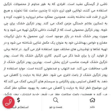
ناشی از گرسنگی مفید است. افرادی که به طور مداوم از محصولات نارگیل
استفاده می کنند، توانایی قوی تری دارند تا چندین ساعت غذا نخورند و هیچ
اثری از افت قند نداشته باشند. همچنین عملکرد سالم تیروئید را تقویت کرده و
به تسکین علائم خستگی مزمن کمک می کند. پودر نارگیل خشک برای چی
خوبه. پودر نارگیل محصولی است که از گوشت داخلی نارگیل تهیه می شود و به
صورت پودر خشک شده در بازار موجود است. این محصول به دلیل ترکیبات
مغذی و خواص بهداشتی خود به عنوان یک مکمل غذایی شناخته می شود و در
تهیه غذاها و نوشیدنی های مختلف مورد استفاده قرار می گیرد. در ادامه برخی
از فواید آن را برای شما ذکر می کنیم. کالری نارگیل خشک بالا است. پودر
نارگیل خشک قیمت مناسب انرژی بخش است. بهترین پودر نارگیل خشک از
قلب محافظت می کند. ضد التهاب و ضدعفونی کننده است. موارد استفاده از
پودر نارگیل خشک از باعث لاغری می شود. خطر ابتلا به دیابت را کاهش می
دهد. به کاهش استرس روی پانکراس و سیستم های آنزیمی کمک می کند که
این موضوع خطر ابتلا به دیابت را کاهش می دهد. به بهبود عملکرد مغز کمک
می کند و همچنین باعث سلامت مغز می شود. خرید اینترنتی پودر نارگیل
خشک خود را از طریق آریانا شیمی انجام دهید تا بهترین ها را به دست آورید.
خانه
جست و جو
استعلام قیمت