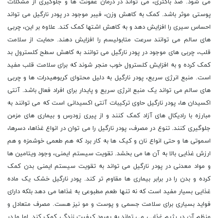
می شود. ضد باکتری، می تواند در درمان عفونت ها و جلوگیری از مشکلات
پوستی موثر باشد. کمک به کاهش وزن، فیبر موجود در پودر نارگیل می تواند
احساس سیری را افزایش دهد و به کاهش اشتها کمک کند. علاوه بر این، چربی
های سالم می توانند سرعت متابولیسم را افزایش دهند. حمایت از سلامت
قلب، چربی های موجود در پودر نارگیل می توانند به کاهش سطح کلسترول بد
کمک کرده و به افزایش کلسترول خوب منجر شوند که برای سلامت قلب مفید
است. منبع انرژی سریع، پودر نارگیل به دلیل محتوای کربوهیدرات ها و چربی
های سالم می تواند یک منبع انرژی سریع و پایدار برای افراد فعال باشد. آنتی
اکسیدان ها، پودر نارگیل حاوی ترکیبات آنتی اکسیدانی است که می توانند به
مبارزه با رادیکال های آزاد کمک کنند و از پیری زودرس و بیماری های مزمن
جلوگیری کنند. تنوع در مصرف، پودر نارگیل را می توان در انواع غذاها، دسرها،
اسموتی ها و حتی انواع نان و کیک ها به کار برد که هم طعمی خوشمزه و هم
ارزش غذایی بالا به آن ها می بخشد. تقویت سیستم ایمنی، وجود ویتامین ها
و مواد معدنی در پودر نارگیل می تواند به تقویت سیستم ایمنی بدن کمک
کرده و بدن را در برابر بیماری ها مقاوم تر کند. پودر نارگیل خشک یک ماده
غذایی بسیار مفید است که نه تنها طعم مطبوعی به غذاها می دهد بلکه دارای
فواید بسیاری برای سلامت جسمی و پوست و مو نیز هست. مصرف متعادل و
منظم آن در رژیم غذایی می تواند به بهبود کیفیت زندگی کمک کند. اما ما در