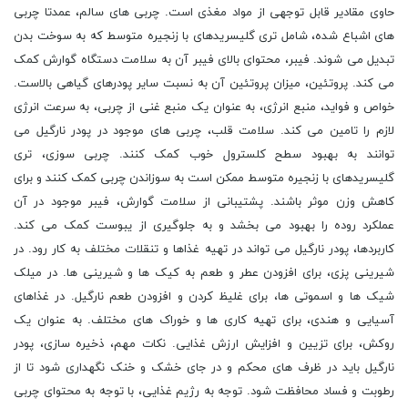
حاوی مقادیر قابل توجهی از مواد مغذی است. چربی های سالم، عمدتا چربی
های اشباع شده، شامل تری گلیسریدهای با زنجیره متوسط که به سوخت بدن
تبدیل می شوند. فیبر، محتوای بالای فیبر آن به سلامت دستگاه گوارش کمک
می کند. پروتئین، میزان پروتئین آن به نسبت سایر پودرهای گیاهی بالاست.
خواص و فواید، منبع انرژی، به عنوان یک منبع غنی از چربی، به سرعت انرژی
لازم را تامین می کند. سلامت قلب، چربی های موجود در پودر نارگیل می
توانند به بهبود سطح کلسترول خوب کمک کنند. چربی سوزی، تری
گلیسریدهای با زنجیره متوسط ممکن است به سوزاندن چربی کمک کنند و برای
کاهش وزن موثر باشند. پشتیبانی از سلامت گوارش، فیبر موجود در آن
عملکرد روده را بهبود می بخشد و به جلوگیری از یبوست کمک می کند.
کاربردها، پودر نارگیل می تواند در تهیه غذاها و تنقلات مختلف به کار رود. در
شیرینی پزی، برای افزودن عطر و طعم به کیک ها و شیرینی ها. در میلک
شیک ها و اسموتی ها، برای غلیظ کردن و افزودن طعم نارگیل. در غذاهای
آسیایی و هندی، برای تهیه کاری ها و خوراک های مختلف. به عنوان یک
روکش، برای تزیین و افزایش ارزش غذایی. نکات مهم، ذخیره سازی، پودر
نارگیل باید در ظرف های محکم و در جای خشک و خنک نگهداری شود تا از
رطوبت و فساد محافظت شود. توجه به رژیم غذایی، با توجه به محتوای چربی