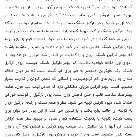
گنجانده شود. با در نظر گرفتن ترکیبات و خواص آن، می توان از این ماده برای
بهبود طعم و ارزش غذایی غذاها استفاده کرد. اگر می خواهید به نتیجه ای
ایده آل در
خرید پودر نارگیل خشک
دست پیدا کنید و مدام از خود نپرسید که
پودر نارگیل خشک از کجا تهیه کنیم
باید مستقیما به سایت تخصصی آریانا
شیمی مراجعه کنید و در آنجا با توجه به نیاز خود اقدامات لازم را برای تهیه
پودر نارگیل خشک غذایی
مورد نظر خود انجام دهید و اطمینان داشته باشید
که
پودر نارگیل خشک ارزان
و با کیفیت در انتظار شما عزیزان خواهد بود. تا
انتهای این مقاله خواهید دانست که
پودر نارگیل خشک چیست
. پودر نارگیل
خشک یک جایگزین منحصر به فرد برای آرد گندم است که در میان علاقه
مندان به رژیم های کم کربوهیدرات و کسانی که تحمل گلوتن را ندارند، بسیار
محبوب است. پودر نارگیل مزایای مختلفی دارد که شامل ثبات قند خون، هضم
بهتر غذا، سلامت قلب و حتی کاهش وزن است. پودر نارگیل از گوشت خوراکی
خشک شده میوه نارگیل تهیه می شود. عطر و طعم سبک و رایحه نارگیل آن را
به گزینه ای جالب برای پخت و پز تبدیل می کند. از این پودر می توان برای
پخت کیک، کلوچه یا پنکیک استفاده کرد و علاوه بر بهبود عطر طعم ارزش
تغذیه ای آنها را نیز افزایش داد. قیمت پودر نارگیل بر اساس نوع آن و وزن
بسته بندی متفاوت است و بازار خرید و فروش پودر نارگیل به دلیل کاربردهای