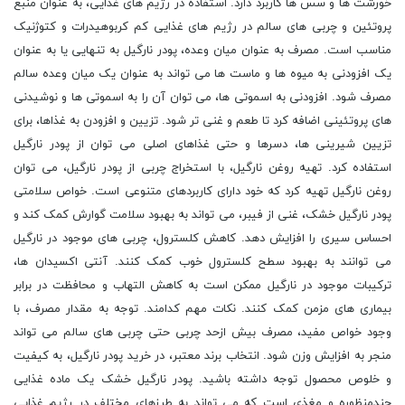
خورشت ها و سس ها کاربرد دارد. استفاده در رژیم های غذایی، به عنوان منبع
پروتئین و چربی های سالم در رژیم های غذایی کم کربوهیدرات و کتوژنیک
مناسب است. مصرف به عنوان میان وعده، پودر نارگیل به تنهایی یا به عنوان
یک افزودنی به میوه ها و ماست ها می تواند به عنوان یک میان وعده سالم
مصرف شود. افزودنی به اسموتی ها، می توان آن را به اسموتی ها و نوشیدنی
های پروتئینی اضافه کرد تا طعم و غنی تر شود. تزیین و افزودن به غذاها، برای
تزیین شیرینی ها، دسرها و حتی غذاهای اصلی می توان از پودر نارگیل
استفاده کرد. تهیه روغن نارگیل، با استخراج چربی از پودر نارگیل، می توان
روغن نارگیل تهیه کرد که خود دارای کاربردهای متنوعی است. خواص سلامتی
پودر نارگیل خشک، غنی از فیبر، می تواند به بهبود سلامت گوارش کمک کند و
احساس سیری را افزایش دهد. کاهش کلسترول، چربی های موجود در نارگیل
می توانند به بهبود سطح کلسترول خوب کمک کنند. آنتی اکسیدان ها،
ترکیبات موجود در نارگیل ممکن است به کاهش التهاب و محافظت در برابر
بیماری های مزمن کمک کنند. نکات مهم کدامند. توجه به مقدار مصرف، با
وجود خواص مفید، مصرف بیش ازحد چربی حتی چربی های سالم می تواند
منجر به افزایش وزن شود. انتخاب برند معتبر، در خرید پودر نارگیل، به کیفیت
و خلوص محصول توجه داشته باشید. پودر نارگیل خشک یک ماده غذایی
چندمنظوره و مغذی است که می تواند به طرزهای مختلف در رژیم غذایی