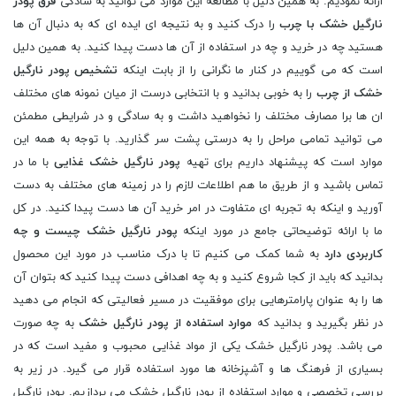
ارائه نمودیم. به همین دلیل با مطالعه این موارد می توانید به سادگی
فرق پودر
نارگیل خشک با چرب
را درک کنید و به نتیجه ای ایده ای که به دنبال آن ها
هستید چه در خرید و چه در استفاده از آن ها دست پیدا کنید. به همین دلیل
است که می گوییم در کنار ما نگرانی را از بابت اینکه
تشخیص پودر نارگیل
خشک از چرب
را به خوبی بدانید و با انتخابی درست از میان نمونه های مختلف
ان ها برا مصارف مختلف را نخواهید داشت و به سادگی و در شرایطی مطمئن
می توانید تمامی مراحل را به درستی پشت سر گذارید. با توجه به همه این
موارد است که پیشنهاد داریم برای تهیه
پودر نارگیل خشک غذایی
با ما در
تماس باشید و از طریق ما هم اطلاعات لازم را در زمینه های مختلف به دست
آورید و اینکه به تجربه ای متفاوت در امر خرید آن ها دست پیدا کنید. در کل
ما با ارائه توضیحاتی جامع در مورد اینکه
پودر نارگیل خشک چیست و چه
کاربردی دارد
به شما کمک می کنیم تا با درک مناسب در مورد این محصول
بدانید که باید از کجا شروع کنید و به چه اهدافی دست پیدا کنید که بتوان آن
ها را به عنوان پارامترهایی برای موفقیت در مسیر فعالیتی که انجام می دهید
در نظر بگیرید و بدانید که
موارد استفاده از پودر نارگیل خشک
به چه صورت
می باشد. پودر نارگیل خشک یکی از مواد غذایی محبوب و مفید است که در
بسیاری از فرهنگ ها و آشپزخانه ها مورد استفاده قرار می گیرد. در زیر به
بررسی تخصصی و موارد استفاده از پودر نارگیل خشک می پردازیم. پودر نارگیل