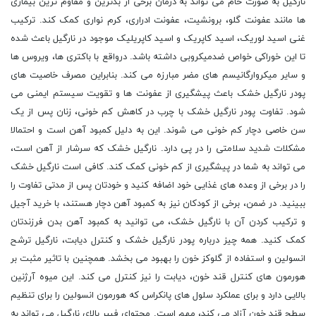
نارگیل به صورت خام می تواند به درمان برخی از بدترین و مقاوم ترین بیماری
ها مانند عفونت گلو، برونشیت، عفونت ادراری، کرم نواری کمک کند. ترکیب
غنی اسید لوریک، اسید کاپریک و اسید کاپریلیک موجود در نارگیل باعث شده
تا این خوراکی خواص ضدمیکروبی داشته باشد. درواقع با باکتری ها، ویروس ها
و سایر میکروارگانیسم های مضر مبارزه می کند. بنابراین مصرف خاصیت های
پودر نارگیل خشک باعث پیشگیری از عفونت ها و تقویت سیستم ایمنی می
شود. تفاوت پودر نارگیل خشک با چرب در کاهش کم خونی، زنان پس از یک
سن خاصی دچار کم خونی می شوند. این به دلیل کمبود آهن است و احتمالا
مشکلات شدید سلامتی را در پی دارد. نارگیل خشک که سرشار از آهن است،
می تواند به شما در پیشگیری از کم خونی کمک کند. کافی است نارگیل خشک
را در برخی از وعده های غذایی خود اضافه کنید و خودتان پس از مدتی تفاوت را
ببینید. در ضمن، برخی از کودکان نیز به کمبود آهن دچار هستند، با خرید آجیل
و ترکیب کردن آن با نارگیل خشک، می توانید به کمبود آهن بدن فرزندتان
کمک کنید. همه چیز درباره پودر نارگیل خشک و کنترل دیابت، نارگیل ترشح
انسولین و استفاده از گلوکز خون را بهبود می بخشد. همچنین با تاثیر مثبت بر
هورمون های کنترل قند خون، دیابت را نیز کنترل می کند. این میوه آرژنین
بالایی دارد و برای عملکرد سلول های پانکراس که هورمون انسولین را برای تنظیم
سطح قند خون آزاد می کند، مهم است. محتوای فیبر بالای نارگیل می تواند به