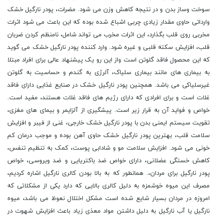
سوخت وساز بدن و در نتیجه کاهش وزن می شود. مضرات، پودر نارگیل خشک
وارداتی حاوی مقدار زیادی چربی اشباع شده بوده که این باعث می شود اثرات
مخربی روی قلب بگذارد، این اثرات مخرب می تواند شامل، نامنظم کردن ضربان
قلب، افزایش سکته قلبی و غیره شود. وارد کننده پودر نارگیل خشک می گوید
که این محصول فاقد گلوتن است واز این رو یک پیشنهاد عالی برای افراد مبتلا
به بیماری های مانند بیماری سلیاک، آلرژی به گندم و حساسیت به گلوتن
غیرسلیاکی می باشد. همچنین پودر نارگیل خشک در صنایع غذایی دارای فاقد
غلات است و برای افرادی که دارای رژیم های فاقد غلات هستند، مفید است.
خواص و فواید آن به قرار زیر است. پیشگیری از آلزایمر و بیمای های مغزی،
تقویت سیستم ایمنی بدن با پودر نارگیل خشک خارجی، غنی از فیبر و افزایش
سلامت قلب، بهترین پودر نارگیل خشک حاوی آهن بوده و موجب درمان کم
خونی می شود. افزایش سلامت مو و شادابی پوست، کمک به تنظیم تنفس،
کاهش خستگی عضلانی، دارای خواص ضد باکتریایی و ضد ویروسی، خواص
پودر نارگیل برای مردان،. همانطور که به بالا بودن کالری نارگیل اشاره کردیم،
مصرف این میوه خوشمزه به دلیل کالری بالایی که دارد یکی از مشکلاتی که
امروزه در مردان بسیار شایع شده است مشکل اختلال نعوظ می باشد، میوه
نارگیل یا آب نارگیل به دلیل داشتن مواد معذی زیاد باعث افزایش شهوت در