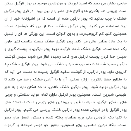
خارجی نشان می دهد که اسید لوریک و مونولارین موجود در پودر نارگیل ممکن
است ویروس ها، باکتری ها و قارچ های مضر را از بین ببرد.. در فرق پودر نارگیل
خشک با چرب بدانید که پودر نارگیل ماده ای است که در آشپزخانه خود از آن
زیاد استفاده می کنید. پودر نارگیل خشک، جدا از این که خوشمزه است،
همچنین کتو، کم کربوهیدرات و بدون گلوتن است. این ویژگی ها آن را تبدیل
به یک ماده غذایی عالی می کند. پودر نارگیل خشک قیمت مناسب تنها حاوی
یک ماده است، نارگیل خشک شده. فرآیند تهیه پودر نارگیل، با پوست گیری و
سپس جدا کردن پوست نارگیل های کاملا رسیده آغاز می شود، سپس گوشت
نارگیل سفید شسته شده، بریده، خرد و خشک می شود. پودر نارگیل خشک چه
کاربردی دارد. پودر نارگیل، از گوشت سفید نارگیل رسیده به دست می آید که
به منظور حفظ بالاترین ارزش غذایی، آن را به آرامی خشک و خرد می کنند تا
پودر نارگیل تولید شود. پودر نارگیل خشک خالص، تا حد امکان تازه و به طور
طبیعی شیرین است. همچنین پودر نارگیل دارای تمام فواید سلامتی و چربی
های مغذی نارگیل، همراه با فیبر و پروتئین های رژیمی است.استفاده های
پودر نارگیل را در فروش عمده پودر نارگیل خشک بررسی می کنیم. پودر نارگیل
نه تنها یک افزودنی عالی برای غذاهای پخته شده و دستور العمل های دسر
است، بلکه تزئین مناسبی برای اسموتی، بلغور جو دوسر صبحانه یا گرانولا،