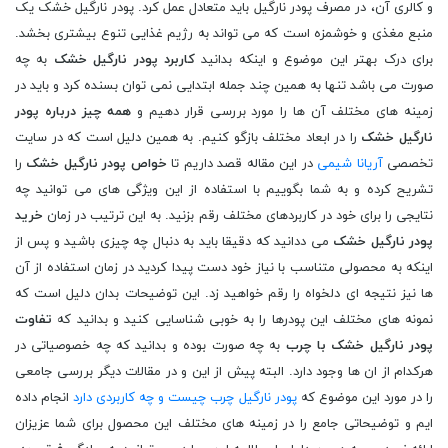
و کالری آن، در مصرف پودر نارگیل باید متعادل عمل کرد. پودر نارگیل خشک یک
منبع مغذی و خوشمزه است که می تواند به رژیم غذایی تنوع بیشتری بخشد.
برای درک بهتر این موضوع و اینکه بدانید
کاربرد پودر نارگیل خشک
به چه
صورت می باشد تنها به همین چند جمله ابتدایی نمی توان بسنده کرد و باید در
زمینه های مختلف آن ها را مورد بررسی قرار دهیم و
همه چیز درباره پودر
نارگیل خشک
را در ابعاد مختلف بازگو کنیم. به همین دلیل است که در سایت
تخصصی
آریانا شیمی
در این مقاله قصد داریم تا
خواص پودر نارگیل خشک
را
تشریح کرده و به شما بگوییم با استفاده از این ویژگی های می توانید چه
نتایجی را برای خود در کاربردهای مختلف رقم بزنید. به این ترتیب در زمان
خرید
پودر نارگیل خشک
می ددانید که دقیقا باید به دنبال چه چیزی باشید و پس از
اینکه به محصولی متناسب با نیاز خود دست پیدا کردید در زمان استفاده از آن
ها نیز نتیجه ای دلخواه را رقم خواهید زد. این توضیحات بدان دلیل است که
نمونه های مختلف این پودرها را به خوبی شناسایی کنید و بدانید که
تفاوت
پودر نارگیل خشک با چرب
به چه صورت بوده و بدانید که چه خصوصیاتی در
هرکدام از ان ها وجود دارد. البته پیش از این و در مقالات دیگر بررسی جامعی
را در مورد این موضوع که
پودر نارگیل چرب چیست و چه کاربردی دارد
انجام داده
ایم و توضیحاتی جامع را در زمینه های مختلف این محصول برای شما عزیزان