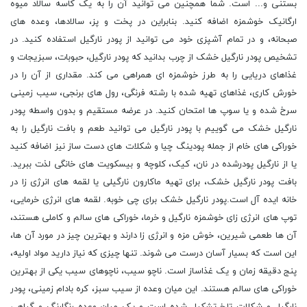
بستنی و... است. شما همچنین می توانید آن را به یک کاسه سالاد میوه
ارگانیک خوشمزه اضافه کنید. بنابراین در پخت و پز، سالادها، وعده های
صبحانه، و در تمام آشپزی خود می توانید از پودر نارگیل استفاده کنید. در
تشخیص پودر نارگیل خشک از چرب بدانید که پودر نارگیل، حبوبات، سبزیجات و
غذاهای دریایی را به طرز خوشمزه ای همراهی می کند. مقداری از آن را در
خورش کاری، غذاهای تهیه شده با رشته فرنگی، رول های برنجی، سیب زمینی
سرخ شده و یا سوپ ها امتحان کنید. در عرضه مستقیم و بدون واسطه پودر
نارگیل خشک می گوییم با پودر نارگیل می توانید طعم و بافت نارگیل را به
خوراکی های خام از جمله پودینگ چیا و شکلات های دست ساز نیز اضافه کنید
یا از نارگیل پودرشده در نان، کیک، کلوچه و بیسکویت های خانگی لذت ببرید.
بافت پودر نارگیل خشک، برای تهیه ماکارون نارگیلی یا لقمه های انرژی زا در
خانه ایده آل است.پودر نارگیل خشک برای چی خوبه. لقمه های انرژی خرمایی،
توپ های انرژی زای خوشمزه نارگیل و خرما، خوراکی های سالم و کاملی هستند،
آن ها طعمی شیرین، خوش مزه و انرژی زا دارند و بهترین چیز در مورد آن ها،
این است که بسیار آسان درست می شوند. تنها چیزی که نیاز دارید مواد اولیه،
پنج دقیقه زمان و یک غذاساز است. ناچو سیب، ناچوهای سیب یکی از بهترین
خوراکی های سالم هستند. این میان وعده از سیب سبز، کره بادام زمینی، پودر
نارگیل و شکلات تلخ تشکیل شده است و یک میان وعده رنگارنگ و گیاهی