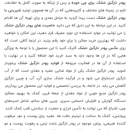
پودر نارگیل خشک برای چی خوبه
و پس از اینکه به صورت کامل به اطلاعات
لازم در زمینه های مختلف و کاربردهایی که در آن ها همچون تولید
شیرینی با
پودر نارگیل خشک
دست پیدا کردید به مراحل بعدی و برای تهیه آن ها اقدام
کنید. در این مراحله به این دلیل که می دانید
خاصیت های پودر نارگیل خشک
را می توانید در موارد استفاده ای مورد مصرف قرار دهید، این امکان را خواهید
داشت که بهترین خرید ممکن را برای خود رقم بزنید. در اینجا کافی است که
روی
عکس پودر نارگیل خشک
کلیک کنید تا این محصول را با توجه به ویژگی
هایی که در ان ها وجود دارد به سبد خرید خود اضافه کنید و در نهایت با
استفاده از آن ها در فعالیت مربوطه از
فواید پودر نارگیل خشک
برخوردار
شوید. پودر نارگیل خشک یکی از مواد غذایی مفید و مغذی است که از آب
نارگیل استخراج می شود و در فرآیند خشک سازی آن، آب و چربی نارگیل
کاهش می یابد. در ادامه، به بررسی تخصصی و فواید این محصول می پردازیم.
پودر نارگیل منبع خوبی از مواد مغذی از جمله فیبر، کمک به بهبود عملکرد
دستگاه گوارش و افزایش احساس سیری. چربی های سالم، شامل اسیدهای
چرب اشباع که می توانند به تأمین انرژی و حمایت از سلامتی قلب کمک کنند.
پروتئین، کمک به ساخت و ترمیم بافت ها. مفید برای پوست و مو، مرطوب
کننده طبیعی، روغن موجود در پودر نارگیل باعث نرمی و رطوبت پوست و مو