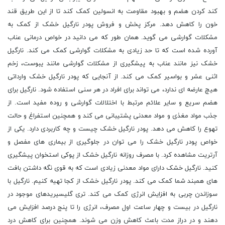
کند کردن هضم و بهبود مقاومت به انسولین کمک کند تا از این طریق قند
خون را کاهش دهد. مرکز پخش و فروش پودر نارگیل خشک از کمک به
مشکلات گوارشی می گوید. همان طور که می دانید در خواص درمانی عناب
آورده شده است که تا حد زیادی به مشکلات گوارشی کمک می کند. نارگیل
خشک نیز مانند عناب به پیشگیری از مشکلات گوارشی مانند یبوست، زخم
اثنی عشر و بواسیر کمک می کند. از آنجایی که پودر نارگیل خشک وارداتی
هیچ عارضه ای ندارد، می تواند برای افراد در هر سنی استفاده شود. نارگیل برای
هضم سریع و سایر علائم مرتبط با اختلالات گوارشی و روده مفید است. از
جذب مواد مغذی و مواد معدنی پشتیبانی می کند و همچنین استفراغ و حالت
تهوع را کاهش می دهد. پودر نارگیل خشک چیست و چه کاربردی دارد. یکی از
خواص پودر نارگیل خشک را می توان در جلوگیری از بیماری های مفصل و
آرتریت مشاهده کرد. با مصرف روزانه نارگیل خشک از پوکی استخوان پیشگیری
کنید. نارگیل خشک دارای مواد معدنی زیادی است که به قوی نگه داشتن بافت
های همبند شما کمک می کند. پودر نارگیل خشک از کجا تهیه کنیم. نارگیل با
سوزاندن چربی به افزایش انرژی کمک می کند. تری گلیسیریدهای موجود در
نارگیل در بیست و چهار ساعت اول مصرف، انرژی را تا پنج درصد افزایش می
دهند و در دراز مدت باعث کاهش وزن می شوند. همچنین برای کاهش درد