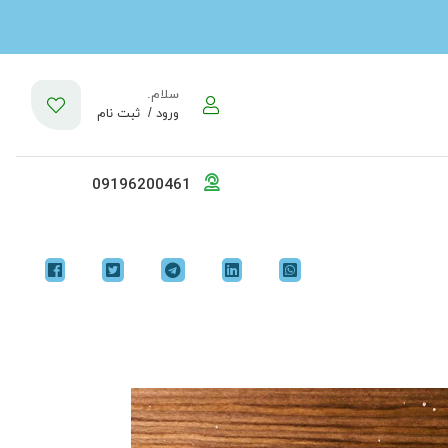
سلام.
ورود /
ثبت نام
09196200461