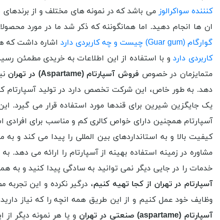
کنننده سواکرالوز
می باشد که در نمونه های مختلف و از برندهای با
ان ها انجام دهید. اما همانگوننه که ذکر شد ما در مورد محصولا
گوارگام (Guar gum) چیست و چه کاربردی دارد
اشاره داشت که هم
کاربردی دارد
و با استفاده از این اطلاعات به خریدی مطمئن رسید
متمایزمان در خصوص
فروش آسپارتام (Aspartame) در تهران
نیز
دهد. به طور خاص، این شرکت تخصص دارد در تولید آسپارتام که
یک جایگزین شیرین برای قندها مورد استفاده قرار می گیرد. ای
آسپارتام همچنین دارای خواص کالری کم و مناسب برای افرادی اس
کیفیت بالا و به استانداردهای بین المللی را پیدا می کند و ب
مشاوره در زمینه استفاده بهینه از آسپارتام را ارائه می دهد.
خدمات را در جایی دیگر نمی توانید به سادگی پیدا کنید و به هم
آسپارتام در تهران از کجا تهیه کنیم
، درگیر نکرده و این تجربه م
وظایف خود عمل کنیم و از این طریق همه انچه را که نیاز دارید ر
آسپارتام (aspartame) صنعتی در تهران
و یا هر نمونه دیگر از ا