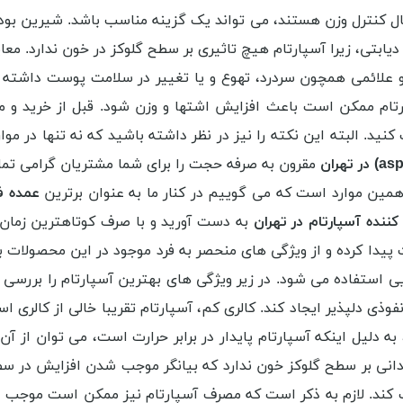
ل کنترل وزن هستند، می تواند یک گزینه مناسب باشد. شیرین بودن، 
اد دیابتی، زیرا آسپارتام هیچ تاثیری بر سطح گلوکز در خون ندارد
و علائمی همچون سردرد، تهوع و یا تغییر در سلامت پوست داشته
تام ممکن است باعث افزایش اشتها و وزن شود. قبل از خرید و م
. البته این نکته را نیز در نظر داشته باشید که نه تنها در موار
مقرون به صرفه حجت را برای شما مشتریان گرامی تمام
 همین موارد است که می گوییم در کنار ما به عنوان برترین
عمده ف
نده آسپارتام در تهران
به دست آورید و با صرف کوتاهترین زمان و
یدا کرده و از ویژگی های منحصر به فرد موجود در این محصولات بر
ستفاده می شود. در زیر ویژگی های بهترین آسپارتام را بررسی خو
فوذی دلپذیر ایجاد کند. کالری کم، آسپارتام تقریبا خالی از کالری ا
ه دلیل اینکه آسپارتام پایدار در برابر حرارت است، می توان از آ
چندانی بر سطح گلوکز خون ندارد که بیانگر موجب شدن افزایش در 
کند. لازم به ذکر است که مصرف آسپارتام نیز ممکن است موجب عو