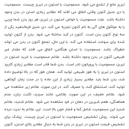
تبریز مانع از تشنج می شود. مسمومیت با استون در تبریز چیست. مسمومیت
با دی متیل کتون وقتی اتفاق می افتد که مقادیر زیادی استن در بدن وجود
داشته باشد. علت مسمومیت با خواص استون در تبریز، هر روز بدن شما چربی
را به مولکول های آلی به نام کتون تجزیه می کند. دی متیل فرمالدهید یکی از
سه نوع کتون بدن است. کتون در کبد ساخته می شود. بدن از کتون تولید
شده برای سوخت استفاده می کند. با این حال، تجمع کتون در بدن می تواند
خطرناک باشد. مسمومیت با استن هنگامی اتفاق می افتد که مقدار غیر
طبیعی کتون در بدن وجود داشته باشد. علائم مسمومیت با خرید استون در
تبریز، مسمومیت با پروپانون نادر است. بدن شما قادر است مقادیر زیادی کاربرد
استون در تبریز را به طور طبیعی تولید کند. همان طور که در بالا توضیح داده
شد، بدن شما باید مقادیر بسیار زیادی از این ماده را در مدت زمان کوتاهی
تولید کند، استنشاق کند، یا مصرف کند. در این صورت علائم زیر مشاهده می
شود. علائم خفیف، در این صورت علائمی مانند سردرد، لکنت زبان، عدم
هماهنگی، طعم شیرین در دهان در فرد مشاهده می شود. علائم شدید، علائم
شدید این مسمومیت شامل کما و فشار خون بالا است. این علائم به ندرت دیده
می شوند. روش تشخیص مسمومیت با استون در تبریز چیست. پزشک برای
تشخیص قیمت استون در تبریز در بدن شما به دنبال مقادیر بالای استن، کتون