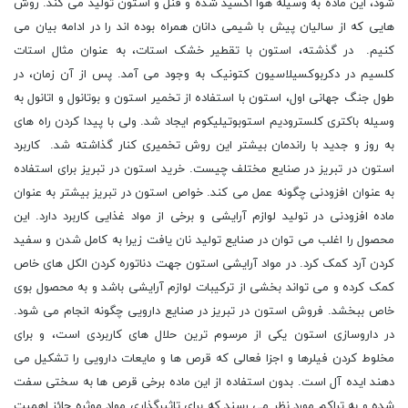
شود، این ماده به وسیله هوا اکسید شده و فنل و استون تولید می کند. روش
هایی که از سالیان پیش با شیمی دانان همراه بوده اند را در ادامه بیان می
کنیم. در گذشته، استون با تقطیر خشک استات، به عنوان مثال استات
کلسیم در دکربوکسیلاسیون کتونیک به وجود می آمد. پس از آن زمان، در
طول جنگ جهانی اول، استون با استفاده از تخمیر استون و بوتانول و اتانول به
وسیله باکتری کلسترودیم استوبوتیلیکوم ایجاد شد. ولی با پیدا کردن راه های
به روز و جدید با راندمان بیشتر این روش تخمیری کنار گذاشته شد. کاربرد
استون در تبریز در صنایع مختلف چیست. خرید استون در تبریز برای استفاده
به عنوان افزودنی چگونه عمل می کند. خواص استون در تبریز بیشتر به عنوان
ماده افزودنی در تولید لوازم آرایشی و برخی از مواد غذایی کاربرد دارد. این
محصول را اغلب می توان در صنایع تولید نان یافت زیرا به کامل شدن و سفید
کردن آرد کمک کرد. در مواد آرایشی استون جهت دناتوره کردن الکل های خاص
کمک کرده و می تواند بخشی از ترکیبات لوازم آرایشی باشد و به محصول بوی
خاص ببخشد. فروش استون در تبریز در صنایع دارویی چگونه انجام می شود.
در داروسازی استون یکی از مرسوم ترین حلال های کاربردی است، و برای
مخلوط کردن فیلرها و اجزا فعالی که قرص ها و مایعات دارویی را تشکیل می
دهند ایده آل است. بدون استفاده از این ماده برخی قرص ها به سختی سفت
شده و به تراکم مورد نظر می رسند که برای تاثیرگذاری مواد موثره حائز اهمیت