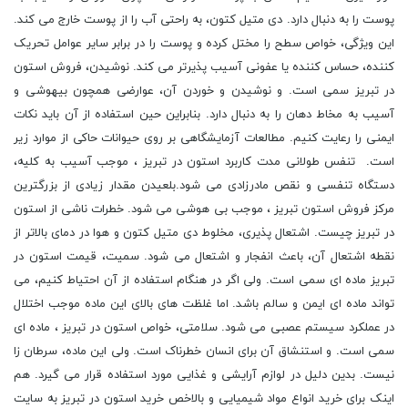
پوست را به دنبال دارد. دی متیل کتون، به راحتی آب را از پوست خارج می کند.
این ویژگی، خواص سطح را مختل کرده و پوست را در برابر سایر عوامل تحریک
کننده، حساس کننده یا عفونی آسیب پذیرتر می کند. نوشیدن، فروش استون
در تبریز سمی است. و نوشیدن و خوردن آن، عوارضی همچون بیهوشی و
آسیب به مخاط دهان را به دنبال دارد. بنابراین حین استفاده از آن باید نکات
ایمنی را رعایت کنیم. مطالعات آزمایشگاهی بر روی حیوانات حاکی از موارد زیر
است. تنفس طولانی مدت کاربرد استون در تبریز ، موجب آسیب به کلیه،
دستگاه تنفسی و نقص مادرزادی می شود.بلعیدن مقدار زیادی از بزرگترین
مرکز فروش استون تبریز ، موجب بی هوشی می شود. خطرات ناشی از استون
در تبریز چیست. اشتعال پذیری، مخلوط دی متیل کتون و هوا در دمای بالاتر از
نقطه اشتعال آن، باعث انفجار و اشتعال می شود. سمیت، قیمت استون در
تبریز ماده ای سمی است. ولی اگر در هنگام استفاده از آن احتیاط کنیم، می
تواند ماده ای ایمن و سالم باشد. اما غلظت های بالای این ماده موجب اختلال
در عملکرد سیستم عصبی می شود. سلامتی، خواص استون در تبریز ، ماده ای
سمی است. و استنشاق آن برای انسان خطرناک است. ولی این ماده، سرطان زا
نیست. بدین دلیل در لوازم آرایشی و غذایی مورد استفاده قرار می گیرد. هم
اینک برای خرید انواع مواد شیمیایی و بالاخص خرید استون در تبریز به سایت