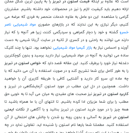
است که علاوه بر اینکه
قیمت استون در تبریز
را به پایین ترین شکل ممکن
ارائه دهیم باید کیفیت لازم را نیز در محصولات خود داشته باشیم. مشتریان
گرامی با مشاهده این دو عامل به علاوه خدمات منحصر به فردی که عرضه می
کنیم، دیگر نیازی به این ندارند که در بازارهای حضوری
مواد شیمیایی ناصر
خسرو
گشته و خود را دچار گمراهی و سردرگمی کنند، زیرا هر آنچه را که نیاز
دارند می توانند به راحتی و در کسری از ثانیه در سایت آریانا شیمی به دست
آورند و احساس نیاز به
بازار کیمیا مواد شیمیایی
نخواهد بود. تنها با چند کلیک
ساده می توانید به آنچه در مواد شیمیایی نیاز دارید برسید و بدون کوچکترین
دغدغه نیاز خورد را برطرف کنید. این مقاله قصد دارد که
خواص استون در تبریز
را به طور کامل برای شما تشریح کند و در صورت استفاده با آن می دانید که با
چه ماده ای سرو کار دارید و آشنایی کافی با طریقه کاربری آن را خواهید
داشت. همچنین در دل این مطلب در مورد استون آزمایشگاهی در تبریز و
کاربرد استون در تبریز
نیز صحبت های مفیدی به میان می آید تا به خوبی حق
مطلب را برای شما عزیزان ادا کرده باشیم. تا انتهای آن با ما همراه باشید تا
همه چیز را در مورد خرید استون در تبریز بدانید و با آگاهی از
نکات ایمنی
استون در تبریز
به آسانی و بدون روبه رو شدن با چالش های احتمالی از آن
استفاده کنید. مطمئنا شما بارها نام استون را شنیده اید. تفاوتی ندارد در چه
سنی هستید این نام بسیار آشنا خواهد بود و بالاخص در میان بانوان به خوبی