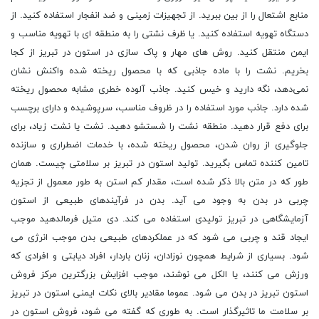
منابع اشتعال را از بین ببرید. از تجهیزات زمینی و ضد انفجار استفاده کنید. از
دستگاه تهویه استفاده کنید. یا ظرف نشتی را به منطقه ای با تهویه مناسب و
ایمن منتقل کنید. روش ‌های مهار و پاک‌ سازی در استون در تبریز از کجا
بخریم. نشت را با ماده جاذبی که با محصول ریخته شده واکنش نشان
نمی‌دهد، نگه دارید و خیس کنید. جاذب آلوده خطری مشابه محصول ریخته
شده دارد. جاذب مورد استفاده را در ظروف مناسب، سرپوشیده و دارای برچسب
برای دفع قرار دهید. منطقه نشت را شستشو دهید. نشت یا نشت زیاد، برای
جلوگیری از روان شدن، محصول ریخته شده، با خدمات اضطراری و سازنده
تامین کننده تماس بگیرید. تولید استون در تبریز بر سلامتی چیست. همان
طور که در متن بالا ذکر شده است، مقدار کم استن به طور معمول از تجزیه
چربی در بدن به وجود می آید. بدن در فرآیندهای طبیعی از استون
آزمایشگاهی در تبریز تولیدی استفاده می کند. دی متیل فرمالدهید موجب
ایجاد قند و چربی می شود که در عملکردهای طبیعی بدن موجب انرژی می
شود. بسیاری از شرایط همچون نوزادان، زنان باردار، افراد دیابتی و افرادی که
ورزش می کنند، یا الکل می نوشند، موجب افزایش بزرگترین مرکز فروش
استون تبریز در بدن می شود. عموما مقادیر بالای نکات ایمنی استون در تبریز
بر سلامت ما تاثیرگذار است. به طوری که گفته می شود، فروش استون در