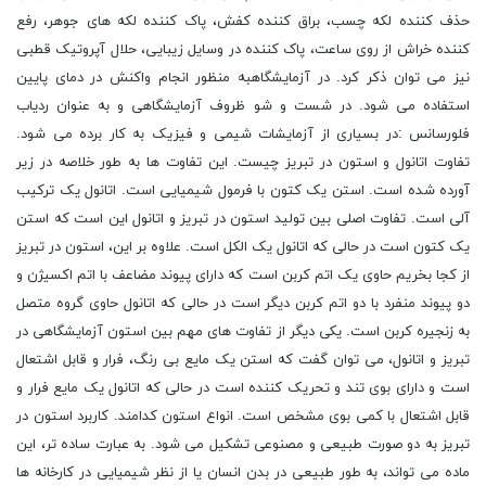
حذف کننده لکه چسب، براق کننده کفش، پاک کننده لکه های جوهر، رفع
کننده خراش از روی ساعت، پاک کننده در وسایل زیبایی، حلال آپروتیک قطبی
نیز می توان ذکر کرد. در آزمایشگاهبه منظور انجام واکنش در دمای پایین
استفاده می شود. در شست و شو ظروف آزمایشگاهی و به عنوان ردیاب
فلورسانس :در بسیاری از آزمایشات شیمی و فیزیک به کار برده می شود.
تفاوت اتانول و استون در تبریز چیست. این تفاوت ها به طور خلاصه در زیر
آورده شده است. استن یک کتون با فرمول شیمیایی است. اتانول یک ترکیب
آلی است. تفاوت اصلی بین تولید استون در تبریز و اتانول این است که استن
یک کتون است در حالی که اتانول یک الکل است. علاوه بر این، استون در تبریز
از کجا بخریم حاوی یک اتم کربن است که دارای پیوند مضاعف با اتم اکسیژن و
دو پیوند منفرد با دو اتم کربن دیگر است در حالی که اتانول حاوی گروه متصل
به زنجیره کربن است. یکی دیگر از تفاوت های مهم بین استون آزمایشگاهی در
تبریز و اتانول، می توان گفت که استن یک مایع بی رنگ، فرار و قابل اشتعال
است و دارای بوی تند و تحریک کننده است در حالی که اتانول یک مایع فرار و
قابل اشتعال با کمی بوی مشخص است. انواع استون کدامند. کاربرد استون در
تبریز به دو صورت طبیعی و مصنوعی تشکیل می شود. به عبارت ساده تر، این
ماده می تواند، به طور طبیعی در بدن انسان یا از نظر شیمیایی در کارخانه ها