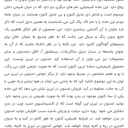
رواج دارد. این ماده شیمیایی نام های دیگری نیز دارد که در میان شیمی دانان
مرسوم است و شامل دی متیل کتون و بی متیل کتون هستند. در میان عامه
مردم این ماده را با نام لاک پاک کن می شنتاسند به همین دلیل است که ذکر
شد بانوان با آن آشنایی بیشتری دارند. این محصول، از نظر شکل ظاهری یک
مایع بدون رنگ و سیال می باشد، که به طور وسیع به عنوان حلال برای
پلیمرهای گوناگون کاربرد دارد. این نکته را در نظر داشته باشید که از آن به
عنوان واسطه در سنتز متیل متاکریلات، بیسفنول آ، الکل دیاستون و سایر
محصولات نیز می توان از آن استفاده کرد. استون در تبریز چیست. این
محصول شیمیایی، ساده ترین کتون است، که به صورت مایعی فرار، بی رنگ،
با بو و طعم مشخص در محیط وجود دارد. از دیگر خواص استون در تبریز می
توان به این موضوع اشاره کرد که به راحتی می تواند در هوا تبخیر و به خوبی با
آب به حالت مخلوط در آید. فروش استون در تبریز نشان می دهد که این ماده
یکی از سه کتون موجود در بدن بوده که به صورت طبیعی در بدن وجود دارد.
تولید استون در تبریز این گونه است که از اکسیداسیون اسید چرب در بدن
تشکیل می شود. روزه داری، دیابت و ورزش شدید سبب افزایش تولید استون
در بدن خواهد شد. در شرایط طبیعی، کتون به طور کامل در کبد و به میزان
کمتری در ریه و کلیه ایجاد خواهد شد. خواص استون در تبریز به کلیه، بافت