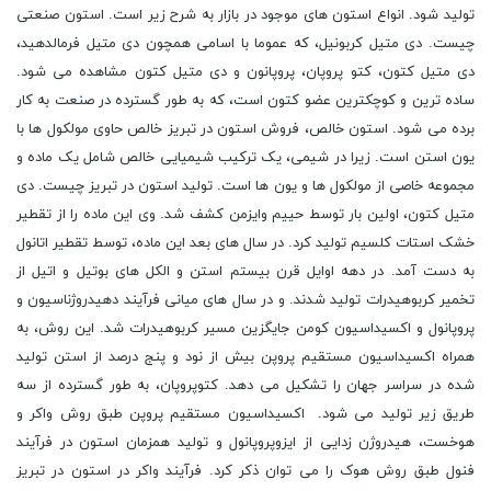
تولید شود. انواع استون های موجود در بازار به شرح زیر است. استون صنعتی
چیست. دی متیل کربونیل، که عموما با اسامی همچون دی متیل فرمالدهید،
دی متیل کتون، کتو پروپان، پروپانون و دی متیل کتون مشاهده می شود.
ساده ترین و کوچکترین عضو کتون است، که به طور گسترده در صنعت به کار
برده می شود. استون خالص، فروش استون در تبریز خالص حاوی مولکول ها با
یون استن است. زیرا در شیمی، یک ترکیب شیمیایی خالص شامل یک ماده و
مجموعه خاصی از مولکول ها و یون ها است. تولید استون در تبریز چیست. دی
متیل کتون، اولین بار توسط حییم وایزمن کشف شد. وی این ماده را از تقطیر
خشک استات کلسیم تولید کرد. در سال های بعد این ماده، توسط تقطیر اتانول
به دست آمد. در دهه اوایل قرن بیستم استن و الکل های بوتیل و اتیل از
تخمیر کربوهیدرات تولید شدند. و در سال های میانی فرآیند دهیدروژناسیون و
پروپانول و اکسیداسیون کومن جایگزین مسیر کربوهیدرات شد. این روش، به
همراه اکسیداسیون مستقیم پروپن بیش از نود و پنج درصد از استن تولید
شده در سراسر جهان را تشکیل می دهد. کتوپروپان، به طور گسترده از سه
طریق زیر تولید می شود. اکسیداسیون مستقیم پروپن طبق روش واکر و
هوخست، هیدروژن زدایی از ایزوپروپانول و تولید همزمان استون در فرآیند
فنول طبق روش هوک را می توان ذکر کرد. فرآیند واکر در استون در تبریز