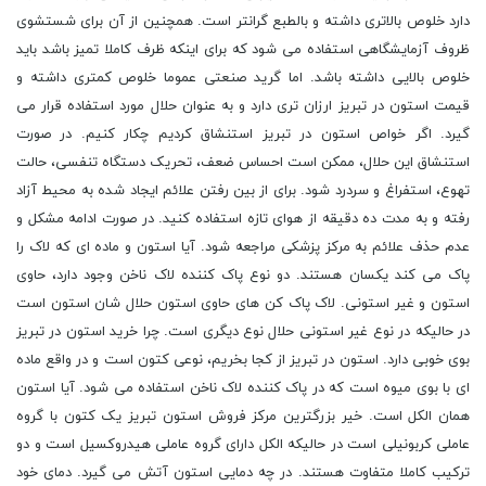
دارد خلوص بالاتری داشته و بالطبع گرانتر است. همچنین از آن برای شستشوی
ظروف آزمایشگاهی استفاده می شود که برای اینکه ظرف کاملا تمیز باشد باید
خلوص بالایی داشته باشد. اما گرید صنعتی عموما خلوص کمتری داشته و
قیمت استون در تبریز ارزان تری دارد و به عنوان حلال مورد استفاده قرار می
گیرد. اگر خواص استون در تبریز استنشاق کردیم چکار کنیم. در صورت
استنشاق این حلال، ممکن است احساس ضعف، تحریک دستگاه تنفسی، حالت
تهوع، استفراغ و سردرد شود. برای از بین رفتن علائم ایجاد شده به محیط آزاد
رفته و به مدت ده دقیقه از هوای تازه استفاده کنید. در صورت ادامه مشکل و
عدم حذف علائم به مرکز پزشکی مراجعه شود. آیا استون و ماده ای که لاک را
پاک می کند یکسان هستند. دو نوع پاک کننده لاک ناخن وجود دارد، حاوی
استون و غیر استونی. لاک پاک کن های حاوی استون حلال شان استون است
در حالیکه در نوع غیر استونی حلال نوع دیگری است. چرا خرید استون در تبریز
بوی خوبی دارد. استون در تبریز از کجا بخریم، نوعی کتون است و در واقع ماده
ای با بوی میوه است که در پاک کننده لاک ناخن استفاده می شود. آیا استون
همان الکل است. خیر بزرگترین مرکز فروش استون تبریز یک کتون با گروه
عاملی کربونیلی است در حالیکه الکل دارای گروه عاملی هیدروکسیل است و دو
ترکیب کاملا متفاوت هستند. در چه دمایی استون آتش می گیرد. دمای خود