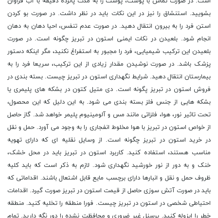
است. در صورت تماس با پوست، پوست را به مدت پانزده دقیقه با آب فراوان
بشویید. استنشاق را نیز در این نکات باید در نظر داشت. در صورت بو کردن
استن فرد را به بیرون انتقال دهید. در صورت عدم تنفس، احیا دهان به دهان
انجام شود. بلعیدن در نکات ایمنی استون در تبریز چگونه است. در صورت
بلعیدن این ترکیب شیمیایی، فرد را مجبور به استفراغ نکنید، مگر اینکه دستور
پزشک باشد. در صورت نوشیدن مقدار زیادی از این ترکیب، سریعا فرد را به
بیمارستان انتقال دهید. شرایط نگهداری استون در تبریز چیست. بسته بندی در
فروش استون در تبریز پگونه است. دی متیل کتون در بشکه های پلیمری یا
بشکه هایی از جنس فلز بسته بندی می شود. به این دلیل که این محصول،
تحت تاثیر نور، هوا، فلزاتی مانند مس و آلومینیوم پلیمر خواهد شد. گاز حاصل
از خواص استون در تبریز با هوا مخلوط انفجاری را به وجود می آورد. حمل و نقل
در خرید استون در تبریز چگونه است. از وسایل نقلیه ای که دارای تهویه
مناسب هستند، استفاده کنید. کاربرد استون در تبریز باید در محل خشک،
خنک و به دور از نور خورشید نگهداری شود. لازم به ذکر است که باید کلیه
ظروف حمل و نقل و انبارها دارای برچسب مایع قابل اشتعال باشند. اقداماتی که
باید در صورت آتش سوزی حاصل از قیمت استون در تبریز صورت گیرد. اقدامات
احتیاطی شخصی در استون در تبریز چیست. فورا منطقه را تخلیه کنید. منطقه
خطر را ایزوله کنید. پرسنل غیر ضروری و محافظت نشده را دور نگه دارید. تمام