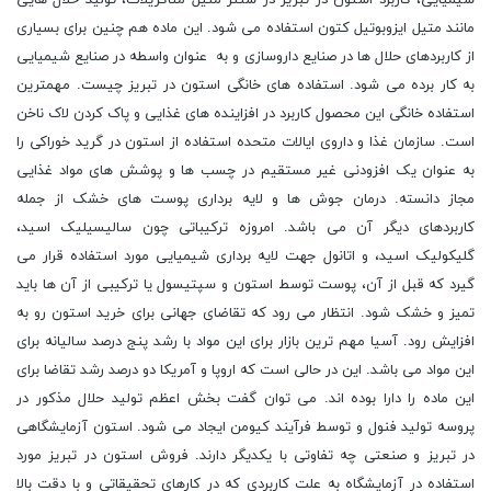
شیمیایی، کاربرد استون در تبریز در سنتز متیل متاکریلات، تولید حلال هایی
مانند متیل ایزوبوتیل کتون استفاده می شود. این ماده هم چنین برای بسیاری
از کاربردهای حلال ها در صنایع داروسازی و به عنوان واسطه در صنایع شیمیایی
به کار برده می شود. استفاده های خانگی استون در تبریز چیست. مهمترین
استفاده خانگی این محصول کاربرد در افزاینده های غذایی و پاک کردن لاک ناخن
است. سازمان غذا و داروی ایالات متحده استفاده از استون در گرید خوراکی را
به عنوان یک افزودنی غیر مستقیم در چسب ها و پوشش های مواد غذایی
مجاز دانسته. درمان جوش ها و لایه برداری پوست های خشک از جمله
کاربردهای دیگر آن می باشد. امروزه ترکیباتی چون سالیسیلیک اسید،
گلیکولیک اسید، و اتانول جهت لایه برداری شیمیایی مورد استفاده قرار می
گیرد که قبل از آن، پوست توسط استون و سپتیسول یا ترکیبی از آن ها باید
تمیز و خشک شود. انتظار می رود که تقاضای جهانی برای خرید استون رو به
افزایش رود. آسیا مهم ترین بازار برای این مواد با رشد پنج درصد سالیانه برای
این مواد می باشد. این در حالی است که اروپا و آمریکا دو درصد رشد تقاضا برای
این ماده را دارا بوده اند. می توان گفت بخش اعظم تولید حلال مذکور در
پروسه تولید فنول و توسط فرآیند کیومن ایجاد می شود. استون آزمایشگاهی
در تبریز و صنعتی چه تفاوتی با یکدیگر دارند. فروش استون در تبریز مورد
استفاده در آزمایشگاه به علت کاربردی که در کارهای تحقیقاتی و با دقت بالا