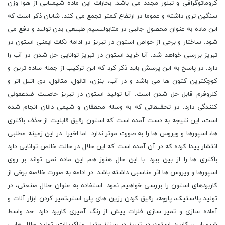
کروماتوگرافی و تبلور مجدد می باشد. بخارات این ماده شیمیایی از هوا وزن
سنگین تری داشته و عموما در ارتفاع کمتر تجمع می کند. شایان ذکر است که
این ماده به عنوان محصول جانبی در متابولیسیم طبیعی بدن تولید و دفع می
شود. ساختار و برخی از خواص استون در تبریز در ادامه نکات ایمنی استون در
تبریز بررسی خواهد شد. آیا خرید استون در تبریز توانایی حل شدن در آب را
دارد. در پاسخ به این پرسش باید ذکر کرد که این ترکیب از جمله ساده ترین و
کوچکترین کتون ها می باشد و در آب، بنزن، اتانول، متانول، دی اتیل اتر و
کلروفرم قابل حل شدن است. آیا تولید استون در تبریز خاصیت ضدعفونی
کنندگی دارد. در تحقیقاتی که به وسله محققان و شیمی دانان انجام شده
است، این نتیجه به دست آمده است که استون رقیق قابلیت از حذف باکتری
ها، اسپورها و ویروس ها را به صورت موثر ندارد. اما اخیرا در این زمینه مطلبی
انتشار پیدا کرده که در آن آمده است که این حلال در حالت خالص توانایی دارد
باکتری ها را از بین ببرد. با این حال هنوز هم این ماده نمی تواند بر روی
اسپورها و ویروس ها اثر مناسبی داشته باشد. در ادامه به صورت خلاصه برخی از
کاربردهای استون را بررسی خواهیم نمود. استفاده به عنوان حلال صنعتی، در
تولید پلاستیک، پارچه، رقیق کردن رزین های پلی استر،تمیز کردن ابزار آلات و
آماده سازی و تمیز سازی فلزات پیش از رنگ آمیزی کاربرد دارد. حد واسط