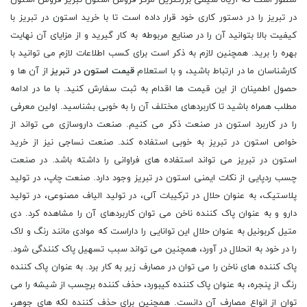
در تبریز را در دستور کاری خود قرار داده است تا با خرید استون در تبریز با
کیفیت بالا بتوانید آن را در صنایع مربوطه به کار گیرید و از مزایای آن نهایت
بهره را برید. همچنین لازم به ذکر است برای کسب اطلاعات لازم می توانید با
کارشناسان ما در ارتباط باشید، و با استعلام
قیمت استون در تبریز
از آن ها و
حصول اطمینان از این قیمت ها اقدام به ثبت سفارش کنید. با ما در ادامه
مطلب همراه باشید تا کاربردهای مختلف آن را به خوبی بشناسید. اولین معرفی
را در کاربرد استون در صنعت ذکر می کنیم. صنعت داروسازی می تواند از
خواص استون در تبریز به خوبی استفاده کند. صنعت نساجی نیز از خرید
استون در تبریز می تواند استفاده های فراوانی را داشته باشد. در صنعت
چسب ردپایی از نکات ایمنی استون در تبریز وجود دارد. صنعت چاپ، در تولید
پلاستیک، به عنوان حلال در ترکیبات آلی، در تولید الیاف مصنوعی، در تولید
دارو و به عنوان پاک کننده ناخن می توان کاربردهای آن را مشاهده کرد. دی
متیل کربونیل به عنوان حلال این توانایی را داراست که موادی مانند رنگ و لاک
را در خود به انحلال در آورد، همچنین می تواند سبب تسهیل پاک کنندگی شود.
پاک کننده های ناخن را می توان در مصارف زیر به کار برد. به عنوان پاک کننده
رنگ از پنجره، به عنوان پاک کننده کیبورد، حذف کننده برچسب از شیشه را می
توان از انواع مصارف آن دانست. همچنین برای حذف کننده لکه های جوهر،