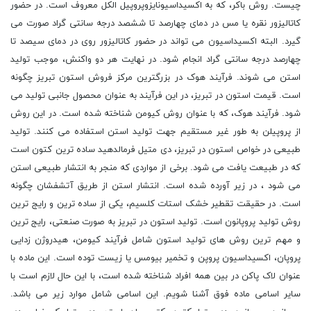
چیست. روش باکر، که به اکسیداسیونایزوپروپیل الکل معروف است. در حضور
کاتالیزور نقره یا مس در دمای چهارصد تا ششصد درجه سانتی گراد صورت می
گیرد. البته اکسیداسیون می تواند در حضور کاتالیزور روی در دمای سیصد تا
چهارصد درجه سانتی گراد انجام شود. در نهایت هر دو واکنش، موجب تولید
استن می شوند. فرآیند هوک در بزرگترین مرکز فروش استون تبریز چگونه
است. قیمت استون در تبریز، در این فرآیند به عنوان محصول جانبی تولید می
شود. فرآیند هوک، که با عنوان روش کیومن شناخته شده است. در این روش
از پروپیلن به طور غیر مستقیم جهت تولید استن استفاده می کنند. تولید
طبیعی در خواص استون در تبریز، دی متیل فرمالدهید ساده ترین کتون است
که در طبیعت یافت می شود. برخی از مواردی که منجر به انتشار طبیعی استن
می شود ، در زیر آورده شده است. انتشار استن از طریق آتشفشان چگونه
است. در حقیقت تقطیر خشک استات کلسیم، یکی از ساده ترین و رایج ترین
روش تولید پروپانون است. تولید استون در تبریز به صورت صنعتی، رایج ترین
و مهم ترین روش های تولید استون شامل فرآیند کیومن، هیدروژن زدایی
پروپان، اکسیداسیون پروپن و تخمیر بیومس یا زیست توده است. این ماده با
عنوان لاک پاکن در بین همه افراد شناخته شده است، با این حال لازم است با
سایر اسامی ماده فوق آشنا شویم. این اسامی شامل موارد زیر می باشد.