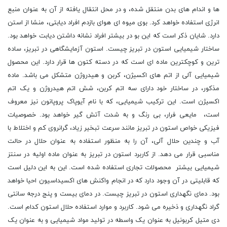
ها و اندام های بدن منتقل شده، و در محل انتقال یافته از آن به عنوان منبع
انرژی استفاده خواهد کرد. بوی میوه ای هوای بازدم افراد دیابتی، منشا از استن
دارد. شایان ذکر است که این بو در بیشتر افراد نشانه داشتن دیابت خواهد بود.
ساختار شیمیایی استون در تبریز چیست. استون آزمایشگاهی در تبریز، ساده
ترین و کوچکترین ماده ای است که در دسته کتون ها قرار دارد. این محصول
شیمیایی آلی از اتم های اکسیژن، کربن و هیدروژن متشکل می باشد. ماده
مذکور، در ساختار خود دارای سه اتم کربن، شش اتم هیدروژن و یک اتم
اکسیژن است. این ترکیب شیمیایی، که با نام آیوپاک پروپانون نیز معروف
است، مایعی فرار، بی رنگ و به شدت آتش گیر خواهد بود. خصوصیات
فیزیکی خواص استون در تبریز مانند سرعت تبخیر زیاد، گرانروی کم و اختلاط با
آب و چندین حلال آلی، آن را به منظور استفاده به عنوان حلال در حالت
مناسبی قرار می دهد. از کاربرد استون در تبریز به عنوان ماده اولیه در سنتز
شیمیایی بیشتر محصولات تجاری استفاده شده است. این به این دلیل است
که قابلیتی در آن وجود دارد که در انجام واکنش های اکسیداسیون احیا خواهد
بود. دمای نگهداری استون در تبریز چیست. در دمای بیست و پنج درجه سانتی
گراد نگهداری و ذخیره می شود. کاربرد و موارد استفاده حلال استون کدام است.
دی متیل کربونیل به عنوان یک واسطه در تولید مواد شیمیایی و به عنوان یک