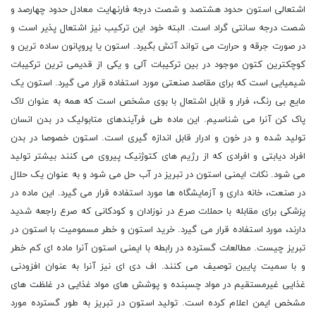
اشتعالی استون حدود هشتصد و شصت درجه فارنهایت معادل حدود چهارصد و
شصت درجه سانتی گراد است. البته خود این ترکیب نیز اشتعال پذیر است و
در صورت جرقه و حرارت می تواند آتش بگیرد. استون یا پروپانون ساده ترین و
کوچکترین کتون موجود در بین ترکیبات آلی و یکی از قدیمی ترین ترکیبات
شیمیایی است که برای مقاصد صنعتی مورد استفاده قرار می گیرد. استون یک
مایع بی رنگ، فرار و قابل اشتعال با بوی مشخص است که همه به عنوان لاک
پاک کن آنرا می شناسیم. این ماده طی فرآیندهای متابولیک در بدن انسان
تولید شده و در خون و ادرار قابل اندازه گیری است. استون خصوصا در بدن
افراد دیابتی و افرادی که از رژیم های کتوژنیک پیروی می کنند بیشتر تولید
می شود. نکات ایمنی استون در تبریز در آب حل می شود و به عنوان یک حلال
در صنعت، خانه داری و آزمایشگاه ها مورد استفاده قرار می گیرد. این ماده در
پزشکی برای مقابله با حملات صرع در نوزادان و کودکانی که صرع راجعه شدید
دارند، مورد استفاده قرار می گیرد. خرید استون و خطر مسمومیت با استون در
تبریز چیست. مطالعات گسترده در رابطه با ایمنی استون آنرا ماده ای کم خطر
و با سمیت پایین توصیف می کنند. اف دی ای نیز آنرا به عنوان افزودنی
غذایی غیرمستقیم در مواد چسبنده و پوشش های مواد غذایی در غلظت های
مشخص ایمن اعلام کرده است. تولید استون در تبریز به طور گسترده مورد