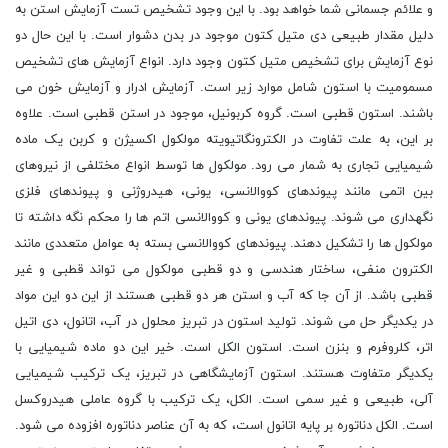
و علائم جسمانی شما خواهد بود. با این وجود تشخیص تست آزمایش استن به
دلیل مقدار طبیعی دی متیل کتون موجود در بدن دشوار است. با این حال دو
نوع آزمایش برای تشخیص متیل کتون وجود دارد. انواع آزمایش های تشخیص
مسمومیت با استون شامل موارد زیر است. آزمایش ادرار و آزمایش خون می
باشند. استون قطبی است. گروه کربونیل، موجود در استن قطبی است. علاوه
بر این، به علت تفاوت در الکترونگاتیویته مولکول اکسیژن و کربن یک ماده
شیمیایی تجاری به شمار می رود. مولکول ها توسط انواع مختلفی از نیروهای
بین اتمی مانند پیوندهای کووالانسی، یونی، هیدروژنی و پیوندهای فلزی
نگهداری می شوند. پیوندهای یونی و کووالانسی اتم ها را محکم نگه داشته تا
مولکول ها را تشکیل دهند. پیوندهای کووالانسی بسته به عوامل متعددی مانند
الکترون منفی، ساختار هندسی و دو قطبی مولکول می تواند قطبی و غیر
قطبی باشد. از آن جا که آب و استن هر دو قطبی هستند از این دو این مواد
در یکدیگر حل می شوند. تولید استون در تبریز محلول در آب، اتانول، دی اتیل
اتر، کلروفرم و بنزن است. استون الکل است. خیر این دو ماده شیمیایی با
یکدیگر متفاوت هستند. استون آزمایشگاهی در تبریز، یک ترکیب شیمیایی
آلی، طبیعی و غیر سمی است. الکل، یک ترکیب با گروه عاملی هیدروکسل
است. الکل دناتوره بر پایه اتانول است، که به آن عناصر دناتوره افزوده می شود.