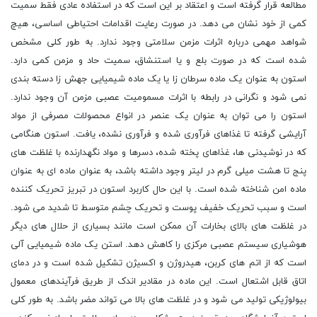
مطالعه قرار گرفته است و اعتقاد بر این است که در استفاده عادی فقط سمیت
کمی از خود نشان می دهد. در صورت رعایت اقدامات احتیاطی اساسی، هیچ
شواهد مهمی درباره اثرات مزمن سلامتی وجود ندارد. به طور کلی مشخص
شده است که در صورت بلع و یا استنشاق، سمیت حاد و مزمن کمی دارد.
استون به عنوان یک ماده سرطان زا یا یک ماده شیمیایی جهش زا دسته بندی
نمی شود و نگرانی در رابطه با اثرات مسمومیت عصبی مزمن آن وجود ندارد.
استون را می توان به عنوان یک عنصر در انواع محصولات مصرفی از مواد
آرایشی گرفته تا غذاهای فرآوری شده و فرآوری نشده، یافت. استون هنگامی
که در نوشیدنی ها، غذاهای پخته شده، دسرها و مواد نگهدارنده با غلظت های
پنج تا هشت میلی گرم در لیتر وجود داشته باشد، به عنوان ماده ای به عنوان
ماده امن شناخته شده است. با این حال کاربرد استون در تبریز تحریک کننده
است و سبب تحریک خفیف پوست و تحریک چشم متوسط تا شدید می شود.
در غلظت های بالای بخارات آن ممکن است مانند بسیاری از حلال های دیگر
هوشیاری سیستم عصبی مرکزی را کاهش دهد. استن یک ماده شیمیایی آلی
است که از اتم های کربن، هیدروژن و اکسیژن تشکیل شده است و در دمای
اتاق قابل اشتعال است. این ماده در مقادیر اندک از طریق فرآیندهای معمول
بیولوژیکی تولید می شود و در غلظت های بالا می تواند مضر باشد. به طور کلی