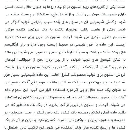
است. یکی از کاربردهای رایج استون در تولید داروها به عنوان حلال است. استن
دارای خصوصیات موکوسی است و از طریق بلع، استنشاق و پوست جذب می
شود. واکنش شیمیایی آن در سلول های زنده سبب بالارفتن تولید گلوکز می
شود. وقتی از غلظت بالایی برخوردار باشد، به یک سرکوب کننده مرکزی
سیستم عصبی تبدیل می شود. قیمت استون در تبریز برای صنعت محیط
زیست، این ماده به طور طبیعی در محیط زیست وجود دارد و برای ارگانیسم
های زنده مانند حیوانات و محیط اطراف غیر سمی محسوب می شود. این ماده
به شکل کپسول های ذوب شونده با از بین بردن لجن از حیوانات، گیاهان
دریایی و گیاهان آبی کمک می کند. آشنایی با کاربرد استون در تبریز، قیمت
فروش استون برای تولید محصولات کنترل آفات، این ماده شیمیایی بسیار فرار
است به همین جهت در محصولات مختلفی مانند سموم دفع آفات و همچنین
به عنوان یک ماده حلال و بی اثر مورد استفاده قرار می گیرد. این سموم دفع
آفات برای چمن، محصولات باغی، حیاط و محصولات زراعی یا کشاورزی استفاده
می شوند. قیمت و استون در تبریز از کجا بخریم در رنگ ها، همانطور که می
دانید ماده اصلی تشکیل دهنده پاک کننده لاک ناخن استون است. همچنین در
مقایسه با متانول، بنزن و تتراکلرواتان سمیت کمتری دارد. بنابراین از آن در پاک
کننده ها و رقیق کننده های رنگ استفاده می شود. این ترکیب قابل اشتعال با