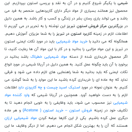
شیمی
با یکیگر شروع کنیم و در آن به نقد و بررسی استون بپردازیم. این
محصول نیز همانند بسیاری از مواد دیگر دارای کاربردهایی منحصر به فرد می
باشد و می تواند یاری رسان بشر در زندگی و کسب و کار باشد. به همین دلیل
در
بزرگترین مرکز فروش استون تبریز
این نوشته را به تحریر در می آوریم تا
اطلاعات لازم در زمینه
کاربرد استون در تبریز
را به شما عزیزان آموزش دهیم.
همانگونه که می دانید با
خرید مواد شیمیایی
باید در مورد نکات ایمنی استون
در تبریز و این مواد مزالبی را بدانید و در کار با این مواد آن ها رعایت کنید، تا
اگر محصول خریداری شده از دسته
مواد شیمیایی خطرناک
باشد بدانید در
برخورد با آن باید چگونه عمل کنید. به همین دلیل در آریانا شیمی در مورد انواع
نکات ایمنی که باید بدانید به شما راهنمایی های لازم داده می شود و فرقی
ندارد که چه ماده ای را خریداری کرده باشید ما این موارد را به شما گوشزد می
کنیم. به عنوان نمونه در مورد
استیک اسید چیست و چه کاربردی دارد
اطلاعات
لازم را به دست خواهید آورد. همچنین در آریانا شیمی که
وارد کننده مواد
شیمیایی
نیز محسوب می شود، باید وظایفی را به خوبی انجام دهید تا به
تکلیف خود در زمینه
فروش استون – خرید استون ( Acetone)
و هر ماده
دیگری عمل کرده باشیم. یکی از این کارها عرضه کردن
مواد شیمیایی ارزان
هستند که آن را به بهترین شکل انجام می دهیم. اما از دیگر وظایف ما این