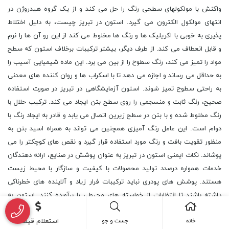
واکنش با مولکولهای سطحی رنگ را حل می کند و از یک گروه هیدروژن در
انتهای مولکول الکترون می گیرد. استون در تبریز چیست، به دلیل اختلاط
پذیری به خوبی با اکریلیک ها و رنگ ها مخلوط می کند از این رو آن ها را نرم
و قابل انعطاف می کند. از طرف دیگر، بیشتر ترکیبات برخلاف استون که سطح
مواد را تمیز می کند، رنگ سطوح را از بین می برد. این ماده شیمیایی آسیب را
به حداقل می رساند و اجازه می دهد تا با اسکراب ها و روان کننده های معدنی
به راحتی سطوح تمیز شوند. استون آزمایشگاهی در تبریز در صورت استفاده
صحیح، رنگ ثابت و منسجمی را روی سطح بتن ایجاد می کند. ترکیب حلال با
رنگ مخلوط شده و با بتن در سطح زیرین اتصال می یابد و قادر به ایجاد رنگ با
دوام است. این عامل رنگ آمیزی همچنین می تواند به همراه اسید بتن به
منظور تقویت بافت و رنگ مورد استفاده قرار گیرد و نقص های کوچکتر را می
پوشاند. نکات ایمنی استون در تبریز به عنوان پوشش در صنایع، ارائه دهندگان
خدمات همواره درصدد تولید محصولات با کیفیت و سازگار با محیط زیست
هستند. پوشش های پودری نباید ترکیبات فرار زیاد و آلاینده های خطرناکی
داشته باشند تا انتظارات از خواسته های محیطی را برآورده کنند. استون به
عنوان یک حلال موثر می تواند برای تمیز کردن پوشش انواع تجهیزات حمل و
خانه
جست و جو
استعلام قیمت
نقل مورد استفاده قرار گیرد. بزرگترین مرکز فروش استون تبریز در مصارف