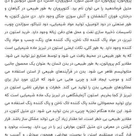
پروپانون، پروپانون، دی متیل کتون، کتوپروپان، استن، دی متیل کربونیل و دی
متیل فرمالدهید را می توان نام برد. کتوپروپان به طور طبیعی در گیاهان و
درختان، فوران آتشفشان و آتش سوزی جنگل وجود دارد. دی متیل کتون، به
طور صنعتی در دود اتومبیل، تولید مواد شیمیایی، دود تنباکو، سوزاندن چوب،
تاسیسات ذخیره سازی نفت و محل های دفن زباله وجود دارد. خرید استون در
تبریز، در مواد پاک کننده لاک ناخن، پاک کننده های رنگ، چسب و مواد پاک
کننده وجود دارد. به طور کلی، نکات ایمنی استون در تبریز ماده شیمیایی است
که به طور طبیعی در محیط یافت می شود و توسط صنایع نیز تولید می شود.
مقادیر کم پروپانون، به طور طبیعی در بدن انسان به عنوان یک محصول جانبی
متابولیسم ظاهر می شود. بدن در فرآیندهای طبیعی از استن استفاده می
کند و موجب ایجاد قند و چربی هایی می شود که انرژی مورد نیاز برای
عملکردهای طبیعی بدن را تولید می کند. خطرات و عوارض ناشی استون در
تبریز از کجا بخریم. استون آزمایشگاهی در تبریز یک ماده شیمیایی است که
برای تولید محصولاتی مانند پاک کننده لاک ناخن و پاک کننده رنگ استفاده می
شود. این ماده هنگام تجزیه چربی، در بدن تولید می شود. دی متیل کتون، در
مقادیر طبیعی بی خطر است، اما مقدار زیاد آن می تواند مشکل ساز باشد. قرار
گرفتن در معرض دی متیل کتون عوارض زیر را در پی دارد. پوست، برخورد و
قرار گیری مستقیم استن با پوست، عوارضی همچون سوزش و آسیب به