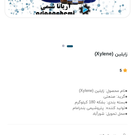
زایلین (Xylene)
5
●نام محصول: زایلین (Xylene)
●گرید: صنعتی
●بسته بندی: بشکه 180 کیلوگرم
●تولید کننده: پتروشیمی بندرامام
●محل تحویل: شورآباد