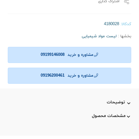
اشتراک گذاری
کدکالا:
بخشها :
لیست مواد شیمیایی
مشاوره و خرید
09199146008
مشاوره و خرید
09196200461
توضیحات
مشخصات محصول