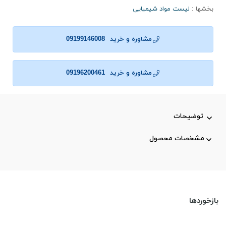
بخشها :
لیست مواد شیمیایی
مشاوره و خرید
09199146008
مشاوره و خرید
09196200461
توضیحات
مشخصات محصول
بازخوردها