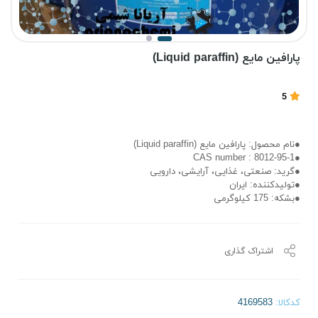
پارافین مایع (Liquid paraffin)
5
●نام محصول: پارافین مایع (Liquid paraffin)
●8012-95-1 : CAS number
●گرید: صنعتی، غذایی، آرایشی، دارویی
●تولیدکننده: ایران
●بشکه: 175 کیلوگرمی
اشتراک گذاری
کدکالا: