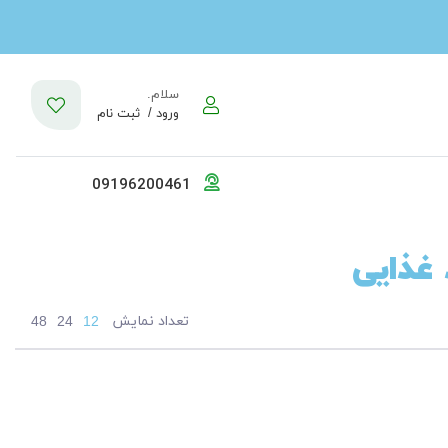
سلام.
ورود /
ثبت نام
09196200461
 غذایی
تعداد نمایش
48
24
12