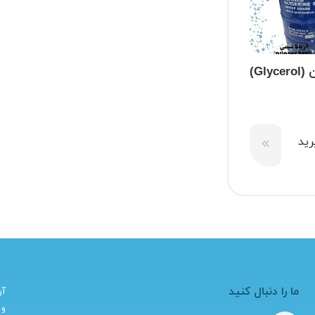
Gly)
ید
ما را دنبال کنید
آر
و 