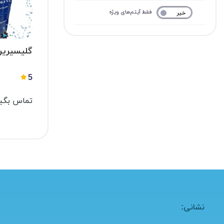
فقط آیتم‌های ویژه
خیر
بله
گلیسیرین (cerol
5
تماس بگیر
نشانی: