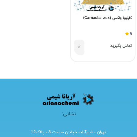
کارنوبا واکس (Carnauba wax)
5
تماس بگیرید
نشانی:
تهران - شورآباد- خیابان صنعت 8 - پلاک12