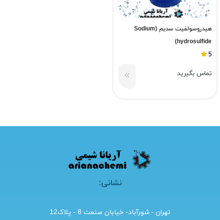
هیدروسولفیت سدیم (Sodium
hydrosulfide)
5
تماس بگیرید
نشانی:
تهران - شورآباد- خیابان صنعت 8 - پلاک12