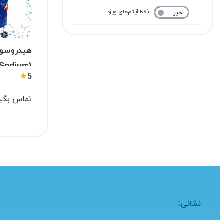
فقط آیتم‌های ویژه
خیر
بله
هیدروسو
(Sodium
5
osulfide)
تماس بگیر
نشانی: