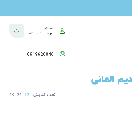
سلام.
ورود /
ثبت نام
09196200461
م المانی
تعداد نمایش
48
24
12