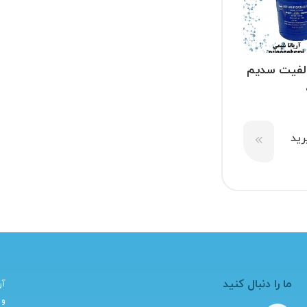
لفیت سدیم
hydr
ید
ما را دنبال کنید
آر
و 