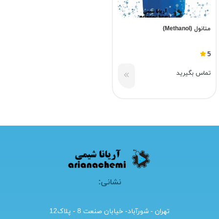
متانول (Methanol)
5
تماس بگیرید
نشانی:
تهران - شورآباد- خیابان صنعت 8 - پلاک12