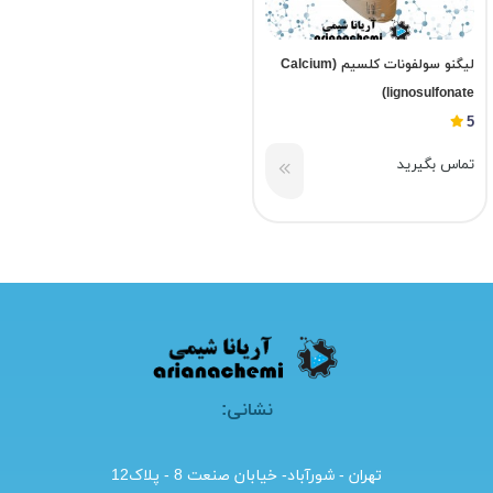
لیگنو سولفونات کلسیم (Calcium
lignosulfonate)
5
تماس بگیرید
نشانی:
تهران - شورآباد- خیابان صنعت 8 - پلاک12