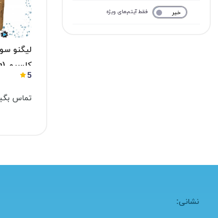
فقط آیتم‌های ویژه
خیر
بله
لیگنو سو
کل
5
ulfonate)
تماس بگیر
نشانی: