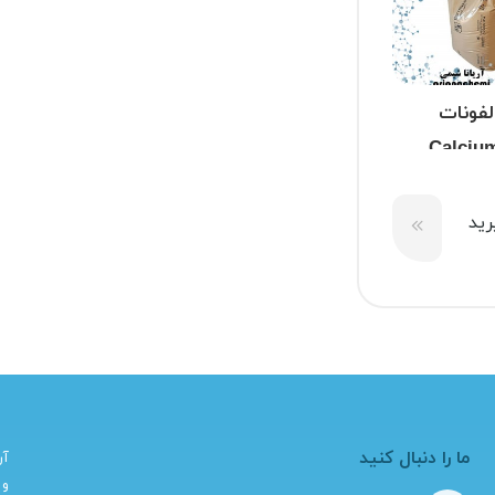
لفونات
سیم (Calcium
lignos
ید
ما را دنبال کنید
آر
و 