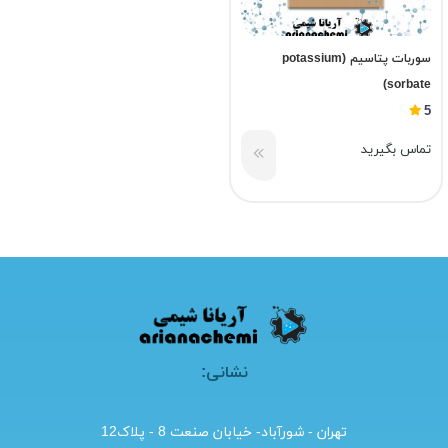
سوربات پتاسیم (potassium
sorbate)
5
تماس بگیرید
نشانی:
تهران - شورآباد- خیابان صنعت 8 - پلاک12