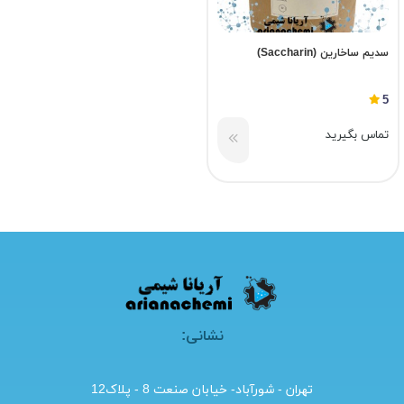
سدیم ساخارین (Saccharin)
5
تماس بگیرید
نشانی:
تهران - شورآباد- خیابان صنعت 8 - پلاک12