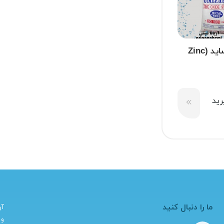
زینک اکساید (Zinc
ید
ما را دنبال کنید
آر
و 