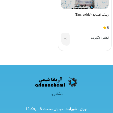
زینک اکساید (Zinc oxide)
5
تماس بگیرید
نشانی:
تهران - شورآباد- خیابان صنعت 8 - پلاک12