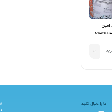
 امین
ید
ما را دنبال کنید
آر
و 