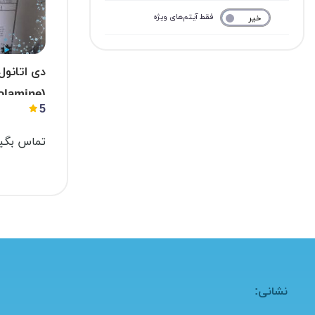
فقط آیتم‌های ویژه
خیر
بله
دی اتانول
(diethanolamine)
5
تماس بگیر
نشانی: