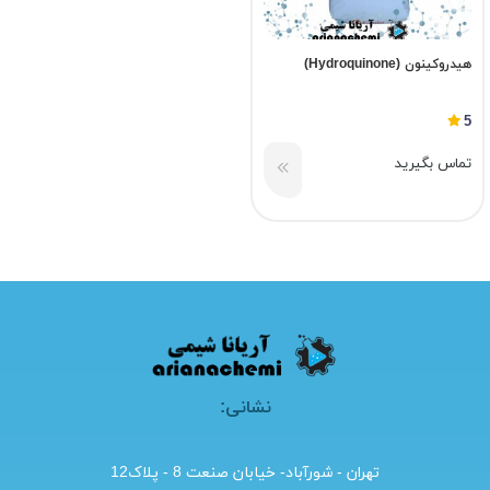
هیدروکینون (Hydroquinone)
5
تماس بگیرید
نشانی:
تهران - شورآباد- خیابان صنعت 8 - پلاک12