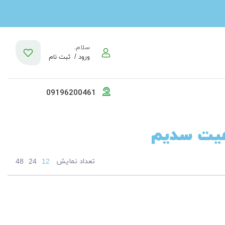
سلام.
ورود /
ثبت نام
09196200461
فیت سدیم
تعداد نمایش
48
24
12