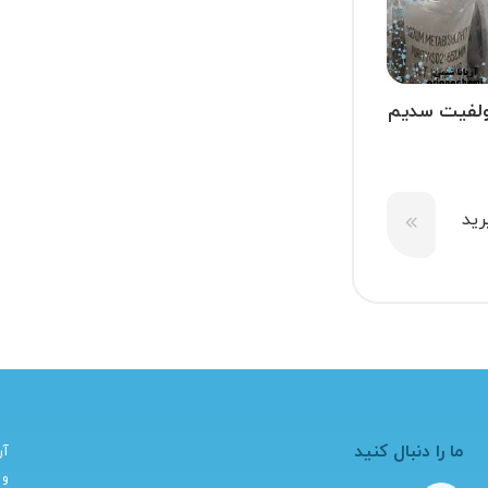
لفیت سدیم
metab
ید
ما را دنبال کنید
آر
و 