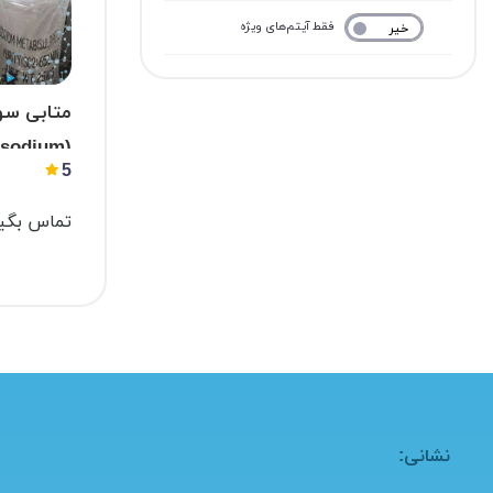
فقط آیتم‌های ویژه
خیر
بله
متابی سو
(sodium
5
isulfite)
تماس بگیر
نشانی: