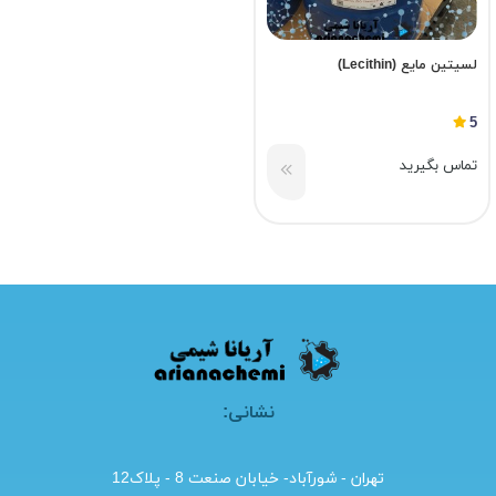
لسیتین مایع (Lecithin)
5
تماس بگیرید
نشانی:
تهران - شورآباد- خیابان صنعت 8 - پلاک12