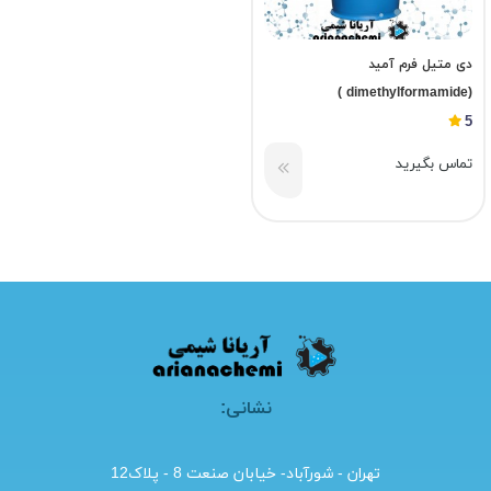
دی متیل فرم آمید
(dimethylformamide )
5
تماس بگیرید
نشانی:
تهران - شورآباد- خیابان صنعت 8 - پلاک12