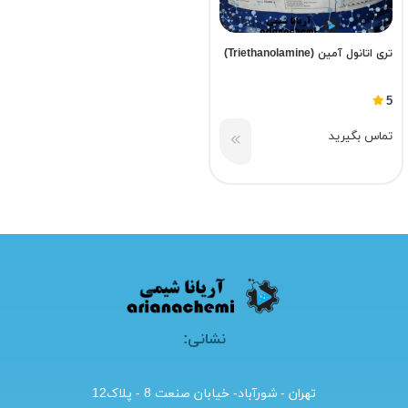
تری‌ اتانول‌ آمین (Triethanolamine)
5
تماس بگیرید
نشانی:
تهران - شورآباد- خیابان صنعت 8 - پلاک12