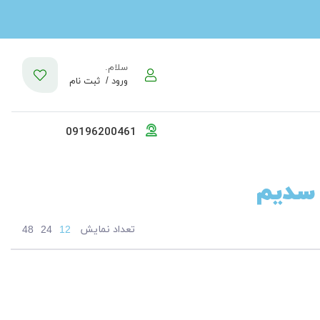
سلام.
ورود /
ثبت نام
09196200461
 سدیم
تعداد نمایش
48
24
12