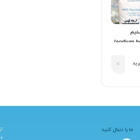
دیم
ید
ما را دنبال کنید
آر
و 