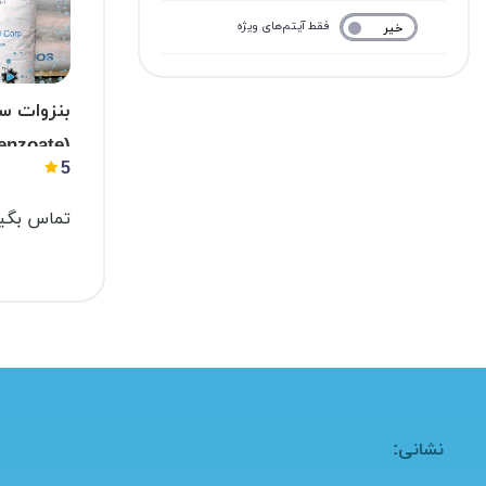
فقط آیتم‌های ویژه
خیر
بله
بنزوات س
(sodium benzoate)
5
تماس بگیر
نشانی: