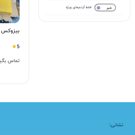
فقط آیتم‌های ویژه
خیر
بله
بیزوکس (beeswax
5
تماس بگیر
نشانی: