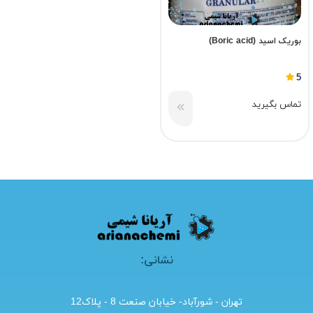
بوریک اسید (Boric acid)
5
تماس بگیرید
نشانی:
تهران - شورآباد- خیابان صنعت 8 - پلاک12