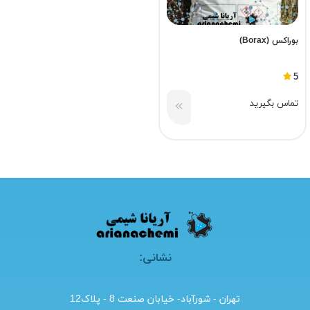
بوراکس (Borax)
5
تماس بگیرید
نشانی:
تهران - شورآباد- خیابان صنعت 8 - پلاک12