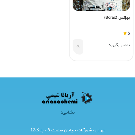
بوراکس (Borax)
5
تماس بگیرید
نشانی:
تهران - شورآباد- خیابان صنعت 8 - پلاک12