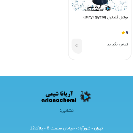
بوتیل گلیکول (Butyl glycol)
5
تماس بگیرید
نشانی:
تهران - شورآباد- خیابان صنعت 8 - پلاک12