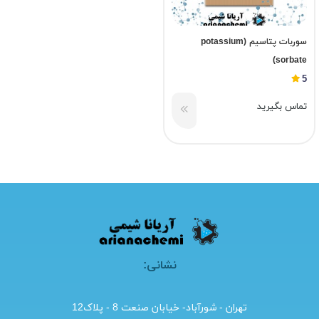
سوربات پتاسیم (potassium
sorbate)
5
تماس بگیرید
نشانی:
تهران - شورآباد- خیابان صنعت 8 - پلاک12