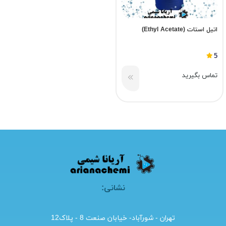
اتیل استات (Ethyl Acetate)
5
تماس بگیرید
نشانی:
تهران - شورآباد- خیابان صنعت 8 - پلاک12