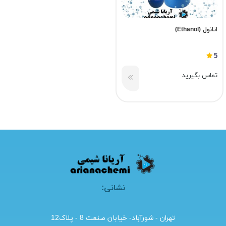
اتانول (Ethanol)
5
تماس بگیرید
نشانی:
تهران - شورآباد- خیابان صنعت 8 - پلاک12